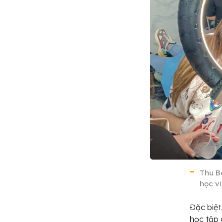
Thu B
học v
Đặc biệ
học tập 