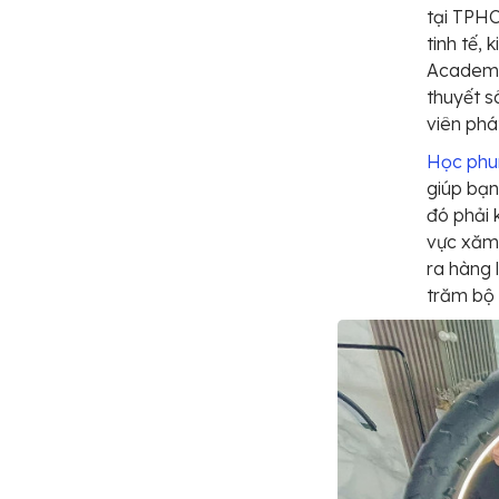
tại TPHC
tinh tế, 
Academy 
thuyết s
viên phá
Học phu
giúp bạn
đó phải 
vực xăm
ra hàng 
trăm bộ 