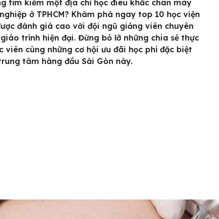
g tìm kiếm một địa chỉ học điêu khắc chân mày
nghiệp ở TPHCM? Khám phá ngay top 10 học viện
 được đánh giá cao với đội ngũ giảng viên chuyên
 giáo trình hiện đại. Đừng bỏ lỡ những chia sẻ thực
ọc viên cùng những cơ hội ưu đãi học phí đặc biệt
 trung tâm hàng đầu Sài Gòn này.