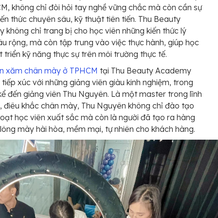
M, không chỉ đòi hỏi tay nghề vững chắc mà còn cần sự
kiến thức chuyên sâu, kỹ thuật tiên tiến. Thu Beauty
không chỉ trang bị cho học viên những kiến thức lý
âu rộng, mà còn tập trung vào việc thực hành, giúp học
t triển kỹ năng thực sự trên môi trường thực tế.
n xăm chân mày ở TPHCM
tại Thu Beauty Academy
 tiếp xúc với những giảng viên giàu kinh nghiệm, trong
kể đến giảng viên Thu Nguyên. Là một master trong lĩnh
, điêu khắc chân mày, Thu Nguyên không chỉ đào tạo
loạt học viên xuất sắc mà còn là người đã tạo ra hàng
lông mày hài hòa, mềm mại, tự nhiên cho khách hàng.