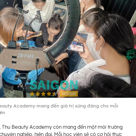
eauty Academy mang đến giá trị xứng đáng cho mỗi
iên
t, Thu Beauty Academy còn mang đến một môi trường
chuyên nghiệp, hiện đại. Mỗi học viên sẽ có cơ hội thực