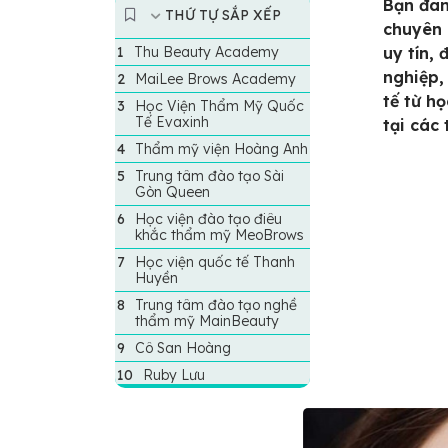
Bạn đan
THỨ TỰ SẮP XẾP
chuyên 
Thu Beauty Academy
uy tín,
nghiệp,
MaiLee Brows Academy
tế từ h
Học Viện Thẩm Mỹ Quốc
Tế Evaxinh
tại các
Thẩm mỹ viện Hoàng Anh
Trung tâm đào tạo Sài
Gòn Queen
Học viện đào tạo điêu
khắc thẩm mỹ MeoBrows
Học viện quốc tế Thanh
Huyền
Trung tâm đào tạo nghề
thẩm mỹ MainBeauty
Cô San Hoàng
Ruby Lưu