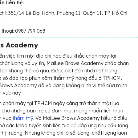
in liên hệ:
chỉ: 351/14 Lê Đại Hành, Phường 11, Quận 11, TP. Hồ Chí
h
 thoại: 0987 799 068
ws Academy
đến việc tìm một địa chỉ học điêu khắc chân mày tại
hất lượng và uy tín, MaiLee Brows Academy chắc chắn
i tên không thể bỏ qua. Được biết đến như một trong
ơ sở đào tạo phun xăm thẩm mỹ hàng đầu ở TPHCM,
Brows Academy đã và đang khẳng định vị thế của mình
h vực này.
 chân mày tại TPHCM ngày càng trở thành một lựa
t cho những bạn trẻ có đam mê, mong muốn tiến thân
nh vực
thẩm mỹ
. Và MaiLee Brows Academy hiểu rõ điều
mở các khóa tuyển sinh liên tục để đáp ứng nhu cầu tăng
thị trường. Nhưng không chỉ là số lượng, chất lượng luôn