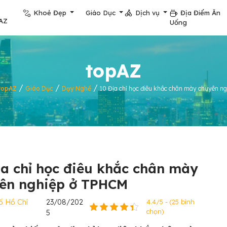
Khoẻ Đẹp
Giáo Dục
Dịch vụ
Địa Điểm Ăn
AZ
Uống
topAZ
/
/
/
topAZ
Giáo Dục
Dạy Nghề
10 Địa chỉ học điêu khắc chân mày chuyên 
ịa chỉ học điêu khắc chân mày
ên nghiệp ở TPHCM
ố Hồ Chí
23/08/202
4.4/5 - (25 bình
chọn)
5