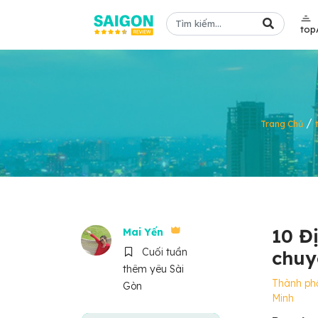
top
/
Trang Chủ
10 Đ
Mai Yến
Cuối tuần
chuy
thêm yêu Sài
Thành ph
Gòn
Minh