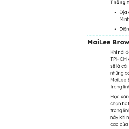
Thông t
Địa 
Min
Điện
MaiLee Bro
Khi nói 
TPHCM c
sẽ là cá
những c
MaiLee 
trong lĩn
Học xăm
chọn ho
trong lĩ
này khi 
cao của 