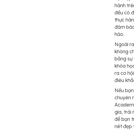
hành trê
đều có đ
thực hàn
đảm bảo 
hảo.
Ngoài ra
không ch
bằng sự 
khóa học
ra cơ hộ
điêu khắ
Nếu bạn 
chuyên 
Academy 
gia, trả
để bạn t
nét đẹp 