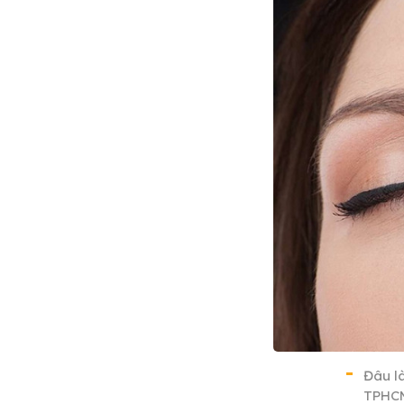
Đâu l
TPHC