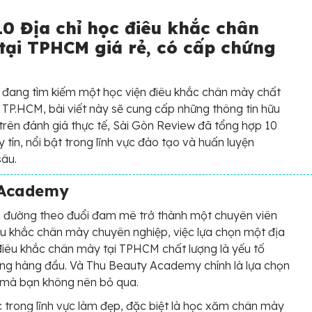
10 Địa chỉ học điêu khắc chân
tại TPHCM giá rẻ, có cấp chứng
đang tìm kiếm một học viện điêu khắc chân mày chất
i TP.HCM, bài viết này sẽ cung cấp những thông tin hữu
 trên đánh giá thực tế, Sài Gòn Review đã tổng hợp 10
y tín, nổi bật trong lĩnh vực đào tạo và huấn luyện
âu.
 Academy
n đường theo đuổi đam mê trở thành một chuyên viên
u khắc chân mày chuyên nghiệp, việc lựa chọn một địa
điêu khắc chân mày tại TPHCM chất lượng là yếu tố
ng hàng đầu. Và Thu Beauty Academy chính là lựa chọn
 mà bạn không nên bỏ qua.
 trong lĩnh vực làm đẹp, đặc biệt là học xăm chân mày