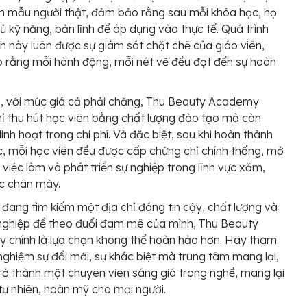
n mẫu người thật, đảm bảo rằng sau mỗi khóa học, họ
ủ kỹ năng, bản lĩnh để áp dụng vào thực tế. Quá trình
h này luôn được sự giám sát chặt chẽ của giáo viên,
rằng mỗi hành động, mỗi nét vẽ đều đạt đến sự hoàn
, với mức giá cả phải chăng, Thu Beauty Academy
ỉ thu hút học viên bằng chất lượng đào tạo mà còn
linh hoạt trong chi phí. Và đặc biệt, sau khi hoàn thành
, mỗi học viên đều được cấp chứng chỉ chính thống, mở
i việc làm và phát triển sự nghiệp trong lĩnh vực xăm,
c chân mày.
đang tìm kiếm một địa chỉ đáng tin cậy, chất lượng và
nghiệp để theo đuổi đam mê của mình, Thu Beauty
chính là lựa chọn không thể hoàn hảo hơn. Hãy tham
i nghiệm sự đổi mới, sự khác biệt mà trung tâm mang lại,
rở thành một chuyên viên sáng giá trong nghề, mang lại
tự nhiên, hoàn mỹ cho mọi người.