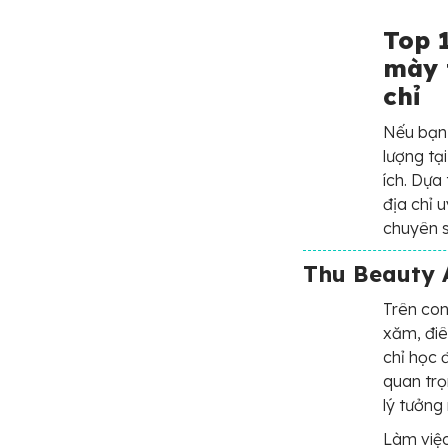
Top 
mày 
chỉ
Nếu bạn 
lượng tạ
ích. Dựa
địa chỉ u
chuyên s
Thu Beauty
Trên co
xăm, điê
chỉ học 
quan trọ
lý tưởng
Làm việc