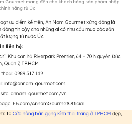
m Gourmet mang đến cho khách hàng sản phẩm nhập
chính hãng từ Úc
loạt ưu điểm kể trên, An Nam Gourmet xứng đáng là
 đáng tin cậy cho những ai có nhu cầu mua các sản
t lượng từ nước Úc.
n liên hệ:
chỉ: Khu căn hộ Riverpark Premier, 64 – 70 Nguyễn Đức
h, Quận 7, TP.HCM
 thoại: 0989 517 149
il: info@annam-gourmet.com
site: annam-gourmet.com/vn
page: FB.com/AnnamGourmetOfficial
m: 10
Cửa hàng bán gọng kính thời trang ở TPHCM
đẹp,