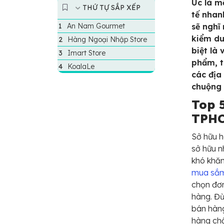
Úc là m
THỨ TỰ SẮP XẾP
tế nhan
An Nam Gourmet
sẽ nghĩ
kiểm du
Hàng Ngoại Nhập Store
biệt là
Imart Store
phẩm, t
KoalaLe
các địa
chuộng 
Top 
TPHC
Sở hữu h
sở hữu n
khó khăn
mua sắ
chọn đơn
hàng. Đừ
bán hàn
hàng chấ