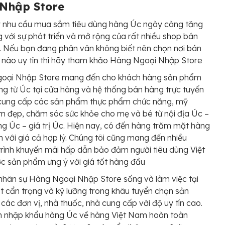
Nhập Store
y nhu cầu mua sắm tiêu dùng hàng Úc ngày càng tăng
 với sự phát triển và mở rộng của rất nhiều shop bán
 Nếu bạn đang phân vân không biết nên chọn nơi bán
nào uy tín thì hãy tham khảo Hàng Ngoại Nhập Store
oại Nhập Store mang đến cho khách hàng sản phẩm
ng từ Úc tại cửa hàng và hệ thống bán hàng trực tuyến
cung cấp các sản phẩm thực phẩm chức năng, mỹ
 đẹp, chăm sóc sức khỏe cho mẹ và bé từ nội địa Úc –
ng Úc – giá trị Úc. Hiện nay, có đến hàng trăm mặt hàng
 với giá cả hợp lý. Chúng tôi cũng mang đến nhiều
rình khuyến mãi hấp dẫn bảo đảm người tiêu dùng Việt
 sản phẩm ưng ý với giá tốt hàng đầu
nhân sự Hàng Ngoại Nhập Store sống và làm việc tại
t cẩn trọng và kỹ lưỡng trong khâu tuyển chọn sản
các đơn vị, nhà thuốc, nhà cung cấp với độ uy tín cao.
nh nhập khẩu hàng Úc về hàng Việt Nam hoàn toàn