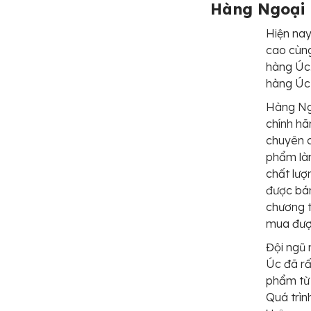
Hàng Ngoại 
Hiện na
cao cùng
hàng Úc.
hàng Úc 
Hàng Ng
chính hã
chuyên 
phẩm làm
chất lượ
được bán
chương t
mua được
Đội ngũ 
Úc đã rấ
phẩm từ 
Quá trì