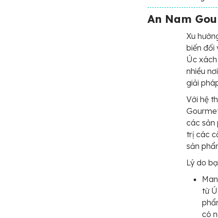
An Nam Gou
Xu hướng
biến đối
Úc xách 
nhiều nơ
giải phá
Với hệ 
Gourmet 
các sản 
trị các 
sản phẩm
Lý do b
Man
từ Ú
phẩm
có n