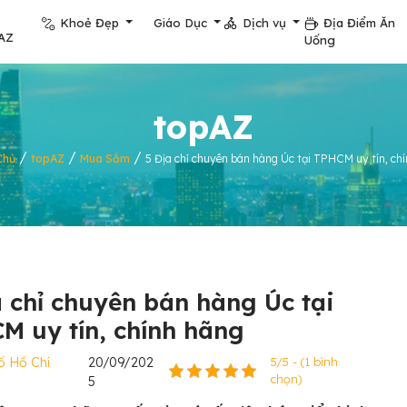
Khoẻ Đẹp
Giáo Dục
Dịch vụ
Địa Điểm Ăn
AZ
Uống
topAZ
/
/
/
Chủ
topAZ
Mua Sắm
5 Địa chỉ chuyên bán hàng Úc tại TPHCM uy tín, ch
a chỉ chuyên bán hàng Úc tại
M uy tín, chính hãng
ố Hồ Chí
20/09/202
5/5 - (1 bình
chọn)
5