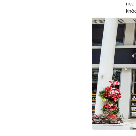
nêu 
khác