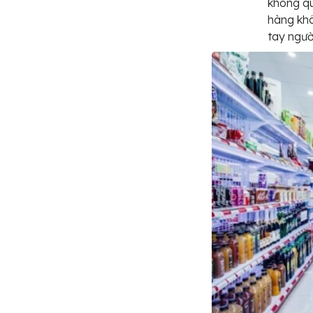
không q
hàng khô
tay ngườ