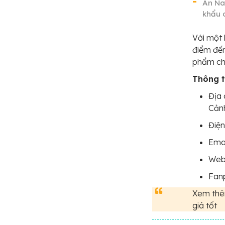
An Na
khẩu 
Với một 
điểm đến
phẩm chấ
Thông ti
Địa 
Cản
Điện
Ema
Web
Fan
Xem thê
giá tốt