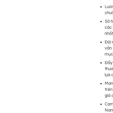
Luôn
chuẩ
Sở h
các 
nhất
Đội 
vấn 
mục 
Đẩy 
thươ
lựa 
Man
trên
giá 
Cam
Nam