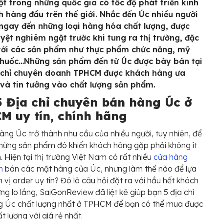
ột trong những quốc gia có tốc độ phát triển kinh
h hàng đầu trên thế giới. Nhắc đến Úc nhiều người
 ngay đến những loại hàng hóa chất lượng, được
yệt nghiêm ngặt trước khi tung ra thị trường, đặc
 với các sản phẩm như thực phẩm chức năng, mỹ
huốc…Những sản phẩm đến từ Úc được bày bán tại
 chỉ chuyên doanh TPHCM được khách hàng ưa
và tin tưởng vào chất lượng sản phẩm.
5 Địa chỉ chuyên bán hàng Úc ở
M uy tín, chính hãng
àng Úc trở thành nhu cầu của nhiều người, tuy nhiên, để
hững sản phẩm đó khiến khách hàng gặp phải không ít
. Hiện tại thị trường Việt Nam có rất nhiều
cửa hàng
m
bán các mặt hàng của Úc, nhưng làm thế nào để lựa
 vị order uy tín? Đó là câu hỏi đặt ra với hầu hết khách
ng lo lắng, SaiGonReview đã liệt kê giúp bạn 5 địa chỉ
g Úc chất lượng nhất ở TPHCM để bạn có thể mua được
t lượng với giá rẻ nhất.