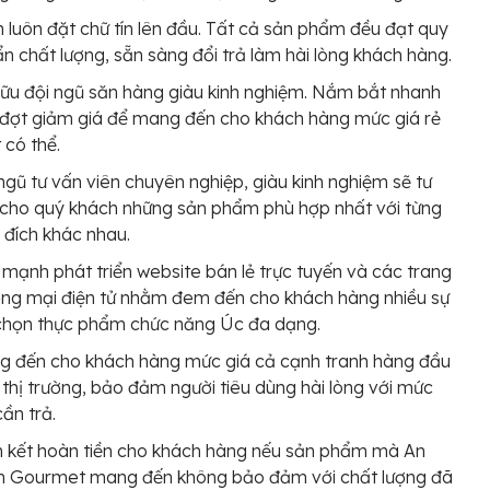
 luôn đặt chữ tín lên đầu. Tất cả sản phẩm đều đạt quy
n chất lượng, sẵn sàng đổi trả làm hài lòng khách hàng.
ữu đội ngũ săn hàng giàu kinh nghiệm. Nắm bắt nhanh
đợt giảm giá để mang đến cho khách hàng mức giá rẻ
 có thể.
ngũ tư vấn viên chuyên nghiệp, giàu kinh nghiệm sẽ tư
cho quý khách những sản phẩm phù hợp nhất với từng
đích khác nhau.
mạnh phát triển website bán lẻ trực tuyến và các trang
ng mại điện tử nhằm đem đến cho khách hàng nhiều sự
chọn thực phẩm chức năng Úc đa dạng.
g đến cho khách hàng mức giá cả cạnh tranh hàng đầu
 thị trường, bảo đảm người tiêu dùng hài lòng với mức
cần trả.
 kết hoàn tiền cho khách hàng nếu sản phẩm mà An
 Gourmet mang đến không bảo đảm với chất lượng đã