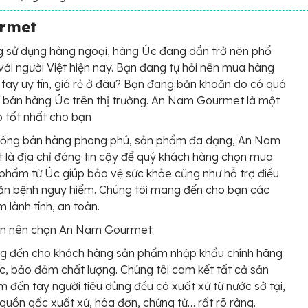
rmet
 sử dụng hàng ngoại, hàng Úc đang dần trở nên phổ
 với người Việt hiện nay. Bạn đang tự hỏi nên mua hàng
tay uy tín, giá rẻ ở đâu? Bạn đang băn khoăn do có quá
i bán hàng Úc trên thị trường. An Nam Gourmet là một
p tốt nhất cho bạn
thống bán hàng phong phú, sản phẩm đa dạng, An Nam
là địa chỉ đáng tin cậy để quý khách hàng chọn mua
phẩm từ Úc giúp bảo vệ sức khỏe cũng như hỗ trợ điều
căn bệnh nguy hiểm. Chúng tôi mang đến cho bạn các
 lành tính, an toàn.
ạn nên chọn An Nam Gourmet:
g đến cho khách hàng sản phẩm nhập khẩu chính hãng
c, bảo đảm chất lượng. Chúng tôi cam kết tất cả sản
 đến tay người tiêu dùng đều có xuất xứ từ nước sở tại,
guồn gốc xuất xứ, hóa đơn, chứng từ… rất rõ ràng.