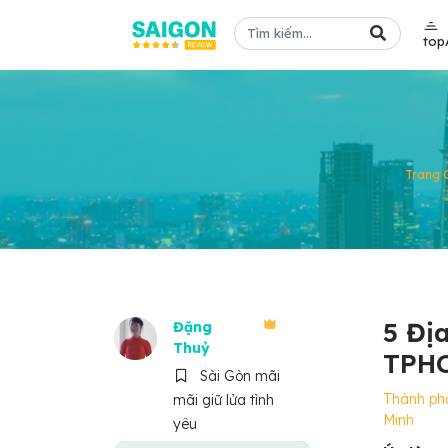
top
Trang 
5 Đị
Đặng
Thuỷ
TPHC
Sài Gòn mãi
Thành ph
mãi giữ lửa tình
Minh
yêu