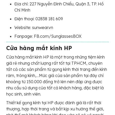
Địa chỉ: 227 Nguyễn Đình Chiểu, Quận 3, TP. Hồ
Chí Minh
Điện thoại: 02838 181 609
Website: sunwear.vn
Fanpage: FB.com/SunglassesBOX
Cửa hàng mắt kính HP
Cửa hàng mắt kính HP là một trong những tiệm kính
giá rẻ nhưng chất lượng rất tốt tại TPHCM, chuyên
tất cả các sản phẩm từ gọng kính thời trang đến kính
râm, tròng kính,…Mức giá của sản phẩm tại đây chỉ
khoảng từ 150.000 đồng trở lên nên đáp ứng được
nhu cầu sử dụng của tất cả khách hàng, đặc biệt là
học sinh, sinh viên.
Thiết kế gọng kính tại HP được đánh giá là rất thời
thượng, hợp thời trang và bắt kịp xu hướng thế giới,
nhờ thế mà khách hàng khi đeo vào sẽ có vẻ ngoài