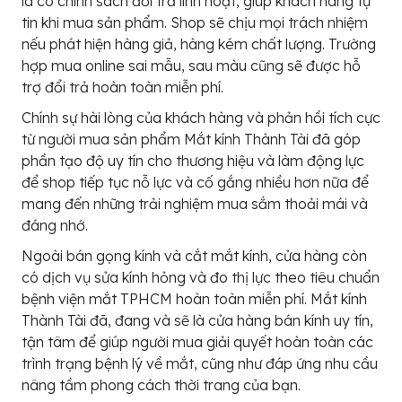
là có chính sách đổi trả linh hoạt, giúp khách hàng tự
tin khi mua sản phẩm. Shop sẽ chịu mọi trách nhiệm
nếu phát hiện hàng giả, hàng kém chất lượng. Trường
hợp mua online sai mẫu, sau màu cũng sẽ được hỗ
trợ đổi trả hoàn toàn miễn phí.
Chính sự hài lòng của khách hàng và phản hồi tích cực
từ người mua sản phẩm Mắt kính Thành Tài đã góp
phần tạo độ uy tín cho thương hiệu và làm động lực
để shop tiếp tục nỗ lực và cố gắng nhiều hơn nữa để
mang đến những trải nghiệm mua sắm thoải mái và
đáng nhớ.
Ngoài bán gọng kính và cắt mắt kính, cửa hàng còn
có dịch vụ sửa kính hỏng và đo thị lực theo tiêu chuẩn
bệnh viện mắt TPHCM hoàn toàn miễn phí. Mắt kính
Thành Tài đã, đang và sẽ là cửa hàng bán kính uy tín,
tận tâm để giúp người mua giải quyết hoàn toàn các
trình trạng bệnh lý về mắt, cũng như đáp ứng nhu cầu
nâng tầm phong cách thời trang của bạn.