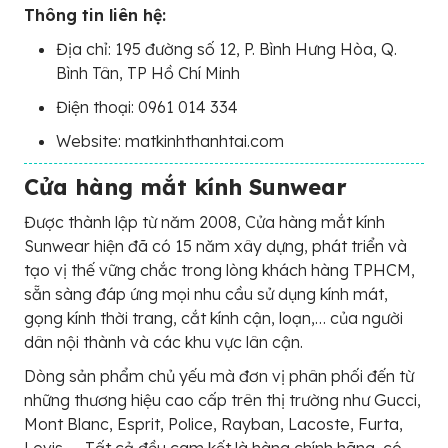
Thông tin liên hệ:
Địa chỉ: 195 đường số 12, P. Bình Hưng Hòa, Q.
Bình Tân, TP Hồ Chí Minh
Điện thoại: 0961 014 334
Website: matkinhthanhtai.com
Cửa hàng mắt kính Sunwear
Được thành lập từ năm 2008, Cửa hàng mắt kính
Sunwear hiện đã có 15 năm xây dựng, phát triển và
tạo vị thế vững chắc trong lòng khách hàng TPHCM,
sẵn sàng đáp ứng mọi nhu cầu sử dụng kính mát,
gọng kính thời trang, cắt kính cận, loạn,… của người
dân nội thành và các khu vực lân cận.
Dòng sản phẩm chủ yếu mà đơn vị phân phối đến từ
những thương hiệu cao cấp trên thị trường như Gucci,
Mont Blanc, Esprit, Police, Rayban, Lacoste, Furta,
Levis,…. Tất cả đều cam kết là hàng chính hãng, có