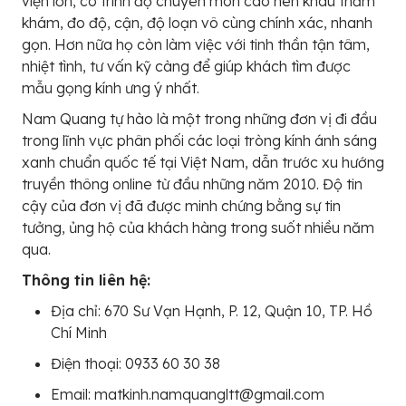
viện lớn, có trình độ chuyên môn cao nên khâu thăm
khám, đo độ, cận, độ loạn vô cùng chính xác, nhanh
gọn. Hơn nữa họ còn làm việc với tinh thần tận tâm,
nhiệt tình, tư vấn kỹ càng để giúp khách tìm được
mẫu gọng kính ưng ý nhất.
Nam Quang tự hào là một trong những đơn vị đi đầu
trong lĩnh vực phân phối các loại tròng kính ánh sáng
xanh chuẩn quốc tế tại Việt Nam, dẫn trước xu hướng
truyền thông online từ đầu những năm 2010. Độ tin
cậy của đơn vị đã được minh chứng bằng sự tin
tưởng, ủng hộ của khách hàng trong suốt nhiều năm
qua.
Thông tin liên hệ:
Địa chỉ: 670 Sư Vạn Hạnh, P. 12, Quận 10, TP. Hồ
Chí Minh
Điện thoại: 0933 60 30 38
Email: matkinh.namquangltt@gmail.com