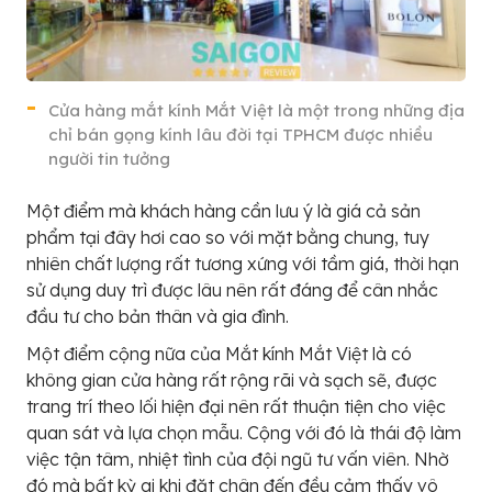
Cửa hàng mắt kính Mắt Việt là một trong những địa
chỉ bán gọng kính lâu đời tại TPHCM được nhiều
người tin tưởng
Một điểm mà khách hàng cần lưu ý là giá cả sản
phẩm tại đây hơi cao so với mặt bằng chung, tuy
nhiên chất lượng rất tương xứng với tầm giá, thời hạn
sử dụng duy trì được lâu nên rất đáng để cân nhắc
đầu tư cho bản thân và gia đình.
Một điểm cộng nữa của Mắt kính Mắt Việt là có
không gian cửa hàng rất rộng rãi và sạch sẽ, được
trang trí theo lối hiện đại nên rất thuận tiện cho việc
quan sát và lựa chọn mẫu. Cộng với đó là thái độ làm
việc tận tâm, nhiệt tình của đội ngũ tư vấn viên. Nhờ
đó mà bất kỳ ai khi đặt chân đến đều cảm thấy vô