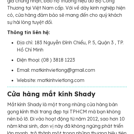
giả chứng nhận, bảo hộ thương hiệu do Bộ Công
Thương tại Việt Nam cấp. Với về dày kinh nghiệp hiện
có, cửa hàng đảm bảo sẽ mang đến cho quý khách
sự hài lòng tuyệt đối.
Thông tin liên hệ:
Địa chỉ: 183 Nguyễn Đình Chiểu, P. 5, Quận 3 , TP.
Hồ Chí Minh
Điện thoại: (08 ) 3818 1223
Email: matkinhvietlong@gmail.com
Website: matkinhvietlong.com
Cửa hàng mắt kính Shady
Mắt kính Shady là một trong những cửa hàng bán
gọng kính thời trang đẹp tại TPHCM mà bạn không
nên bỏ lỡ. Đi vào hoạt động từ năm 2012, sao hơn 10
năm khai sinh, đơn vị này đã không ngừng phát triển
lớn mạnh, trở thành một trong những thương hiệu tiên