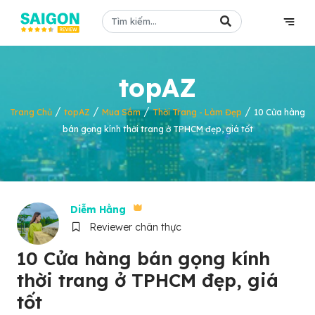
topAZ
/
/
/
/
Trang Chủ
topAZ
Mua Sắm
Thời Trang - Làm Đẹp
10 Cửa hàng
bán gọng kính thời trang ở TPHCM đẹp, giá tốt
Diễm Hằng
Reviewer chân thực
10 Cửa hàng bán gọng kính
thời trang ở TPHCM đẹp, giá
tốt