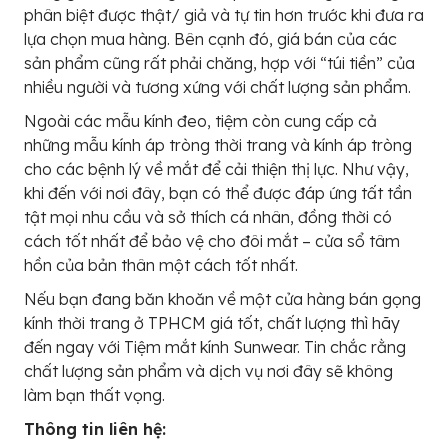
phân biệt được thật/ giả và tự tin hơn trước khi đưa ra
lựa chọn mua hàng. Bên cạnh đó, giá bán của các
sản phẩm cũng rất phải chăng, hợp với “túi tiền” của
nhiều người và tương xứng với chất lượng sản phẩm.
Ngoài các mẫu kính đeo, tiệm còn cung cấp cả
những mẫu kính áp tròng thời trang và kính áp tròng
cho các bệnh lý về mắt để cải thiện thị lực. Như vậy,
khi đến với nơi đây, bạn có thể được đáp ứng tất tần
tật mọi nhu cầu và sở thích cá nhân, đồng thời có
cách tốt nhất để bảo vệ cho đôi mắt – cửa sổ tâm
hồn của bản thân một cách tốt nhất.
Nếu bạn đang băn khoăn về một cửa hàng bán gọng
kính thời trang ở TPHCM giá tốt, chất lượng thì hãy
đến ngay với Tiệm mắt kính Sunwear. Tin chắc rằng
chất lượng sản phẩm và dịch vụ nơi đây sẽ không
làm bạn thất vọng.
Thông tin liên hệ: