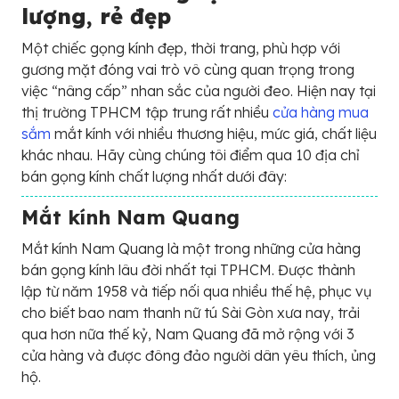
lượng, rẻ đẹp
Một chiếc gọng kính đẹp, thời trang, phù hợp với
gương mặt đóng vai trò vô cùng quan trọng trong
việc “nâng cấp” nhan sắc của người đeo. Hiện nay tại
thị trường TPHCM tập trung rất nhiều
cửa hàng mua
sắm
mắt kính với nhiều thương hiệu, mức giá, chất liệu
khác nhau. Hãy cùng chúng tôi điểm qua 10 địa chỉ
bán gọng kính chất lượng nhất dưới đây:
Mắt kính Nam Quang
Mắt kính Nam Quang là một trong những cửa hàng
bán gọng kính lâu đời nhất tại TPHCM. Được thành
lập từ năm 1958 và tiếp nối qua nhiều thế hệ, phục vụ
cho biết bao nam thanh nữ tú Sài Gòn xưa nay, trải
qua hơn nữa thế kỷ, Nam Quang đã mở rộng với 3
cửa hàng và được đông đảo người dân yêu thích, ủng
hộ.