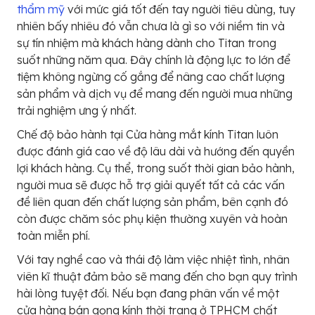
thẩm mỹ
với mức giá tốt đến tay người tiêu dùng, tuy
nhiên bấy nhiêu đó vẫn chưa là gì so với niềm tin và
sự tín nhiệm mà khách hàng dành cho Titan trong
suốt những năm qua. Đây chính là động lực to lớn để
tiệm không ngừng cố gắng để nâng cao chất lượng
sản phẩm và dịch vụ để mang đến người mua những
trải nghiệm ưng ý nhất.
Chế độ bảo hành tại Cửa hàng mắt kính Titan luôn
được đánh giá cao về độ lâu dài và hướng đến quyền
lợi khách hàng. Cụ thể, trong suốt thời gian bảo hành,
người mua sẽ được hỗ trợ giải quyết tất cả các vấn
đề liên quan đến chất lượng sản phẩm, bên cạnh đó
còn được chăm sóc phụ kiện thường xuyên và hoàn
toàn miễn phí.
Với tay nghề cao và thái độ làm việc nhiệt tình, nhân
viên kĩ thuật đảm bảo sẽ mang đến cho bạn quy trình
hài lòng tuyệt đối. Nếu bạn đang phân vấn về một
cửa hàng bán gọng kính thời trang ở TPHCM chất