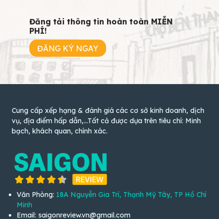
Đăng tải thông tin hoàn toàn MIỄN
PHÍ!
ĐĂNG KÝ NGAY
Cung cấp xếp hạng & đánh giá các cơ sở kinh doanh, dịch
vụ, địa điểm hấp dẫn,...Tất cả được dựa trên tiêu chí: Minh
bạch, khách quan, chính xác.
Văn Phòng:
18A Nguyễn Gia Trí, Thạnh Mỹ Tây, TP Hồ Chí
Minh
Email: saigonreview.vn@gmail.com