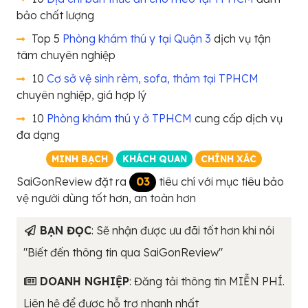
bảo chất lượng
Top 5
Phòng khám thú y tại Quận 3
dịch vụ tận
tâm chuyên nghiệp
10
Cơ sở vệ sinh rèm, sofa, thảm tại TPHCM
chuyên nghiệp, giá hợp lý
10
Phòng khám thú y ở TPHCM
cung cấp dịch vụ
đa dạng
MINH BẠCH
KHÁCH QUAN
CHÍNH XÁC
SaiGonReview đặt ra
03
tiêu chí với mục tiêu bảo
vệ người dùng tốt hơn, an toàn hơn
BẠN ĐỌC
: Sẽ nhận được ưu đãi tốt hơn khi nói
"Biết đến thông tin qua SaiGonReview"
DOANH NGHIỆP
: Đăng tải thông tin MIỄN PHÍ.
Liên hệ để được hỗ trợ nhanh nhất