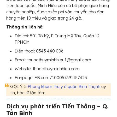
trên toàn quốc, Minh Hiếu còn có bộ phận giao hàng
chuyên nghiệp, được miễn phí vận chuyển cho đơn
hàng trên 10 triệu và giao trong 24 giờ.
Thông tin liên hệ:
Địa chỉ: 501 Tô Ký, P. Trung Mỹ Tây, Quận 12,
TPHCM
Điện thoại: 0343 440 006
Email: thuocthuyminhhieu1@gmail.com
Website: thuocthuyminhhieu.com
Fanpage: FB.com/100057391157423
GỢI Ý: 5
Phòng khám thú y ở quận Bình Thạnh
uy
tín, bác sĩ tận tâm
Dịch vụ phát triển Tiến Thắng – Q.
Tân Bình