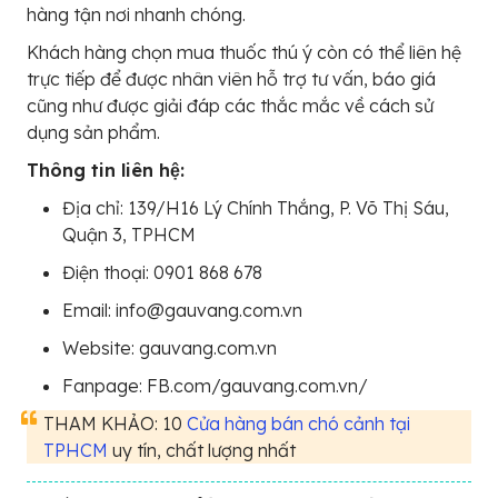
hàng tận nơi nhanh chóng.
Khách hàng chọn mua thuốc thú ý còn có thể liên hệ
trực tiếp để được nhân viên hỗ trợ tư vấn, báo giá
cũng như được giải đáp các thắc mắc về cách sử
dụng sản phẩm.
Thông tin liên hệ:
Địa chỉ: 139/H16 Lý Chính Thắng, P. Võ Thị Sáu,
Quận 3, TPHCM
Điện thoại: 0901 868 678
Email: info@gauvang.com.vn
Website: gauvang.com.vn
Fanpage: FB.com/gauvang.com.vn/
THAM KHẢO: 10
Cửa hàng bán chó cảnh tại
TPHCM
uy tín, chất lượng nhất