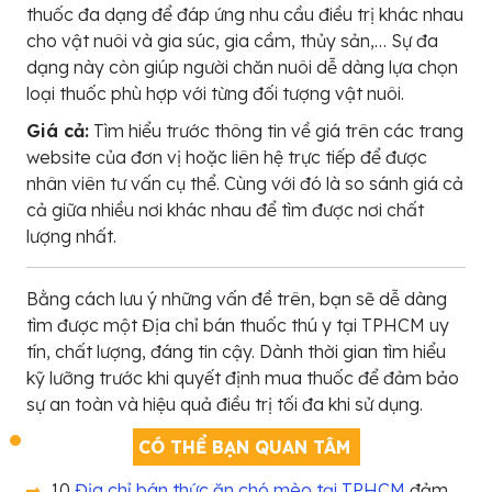
thuốc đa dạng để đáp ứng nhu cầu điều trị khác nhau
cho vật nuôi và gia súc, gia cầm, thủy sản,… Sự đa
dạng này còn giúp người chăn nuôi dễ dàng lựa chọn
loại thuốc phù hợp với từng đối tượng vật nuôi.
Giá cả:
Tìm hiểu trước thông tin về giá trên các trang
website của đơn vị hoặc liên hệ trực tiếp để được
nhân viên tư vấn cụ thể. Cùng với đó là so sánh giá cả
cả giữa nhiều nơi khác nhau để tìm được nơi chất
lượng nhất.
Bằng cách lưu ý những vấn đề trên, bạn sẽ dễ dàng
tìm được một Địa chỉ bán thuốc thú y tại TPHCM uy
tín, chất lượng, đáng tin cậy. Dành thời gian tìm hiểu
kỹ lưỡng trước khi quyết định mua thuốc để đảm bảo
sự an toàn và hiệu quả điều trị tối đa khi sử dụng.
CÓ THỂ BẠN QUAN TÂM
10
Địa chỉ bán thức ăn chó mèo tại TPHCM
đảm