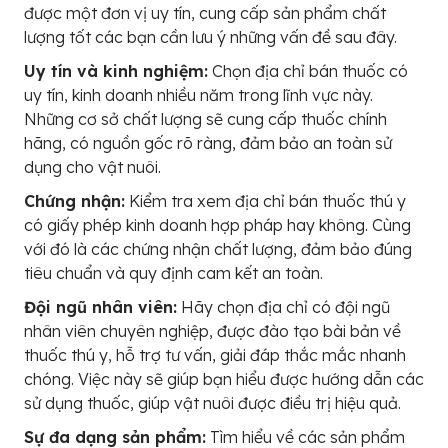
được một đơn vị uy tín, cung cấp sản phẩm chất
lượng tốt các bạn cần lưu ý những vấn đề sau đây.
Uy tín và kinh nghiệm:
Chọn địa chỉ bán thuốc có
uy tín, kinh doanh nhiều năm trong lĩnh vực này.
Những cơ sở chất lượng sẽ cung cấp thuốc chính
hãng, có nguồn gốc rõ ràng, đảm bảo an toàn sử
dụng cho vật nuôi.
Chứng nhận:
Kiểm tra xem địa chỉ bán thuốc thú y
có giấy phép kinh doanh hợp pháp hay không. Cùng
với đó là các chứng nhận chất lượng, đảm bảo đúng
tiêu chuẩn và quy định cam kết an toàn.
Đội ngũ nhân viên:
Hãy chọn địa chỉ có đội ngũ
nhân viên chuyên nghiệp, được đào tạo bài bản về
thuốc thú y, hỗ trợ tư vấn, giải đáp thắc mắc nhanh
chóng. Việc này sẽ giúp bạn hiểu được hướng dẫn các
sử dụng thuốc, giúp vật nuôi được điều trị hiệu quả.
Sự đa dạng sản phẩm:
Tìm hiểu về các sản phẩm