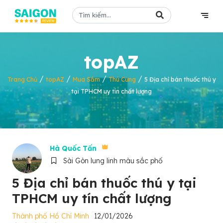
topAZ
/
/
/
/
Trang Chủ
topAZ
Mua Sắm
Thú Cưng
5 Địa chỉ bán thuốc thú y
tại TPHCM uy tín chất lượng
Hà Quốc Tấn
Sài Gòn lung linh màu sắc phố
5 Địa chỉ bán thuốc thú y tại
TPHCM uy tín chất lượng
Thành phố Hồ Chí Minh
12/01/2026