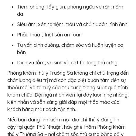
Tiêm phòng, tẩy giun, phòng ngừa ve rận, nấm
da
Siêu âm, xét nghiệm máu và chẩn đoán hình ảnh
Phẫu thuật, triệt sản an toàn
Tư vấn dinh dưỡng, chăm sóc và huấn luyện cơ
bản
Dịch vụ tắm, vệ sinh và cắt tỉa lông thú cưng
Phòng khám thú y Trường Sa không chỉ chú trọng đến
chất lượng điều trị mà còn đặc biệt quan tâm đến sự
thoải mái và tâm lý của thú cưng trong suốt quá trình
khám chữa. Đội ngũ nhân viên tại đây luôn nhẹ nhàng,
kiên nhẫn và sẵn sàng giải đáp mọi thắc mắc của
khách hàng một cách tận tình.
Nếu bạn đang tìm kiếm một địa chỉ thú y đáng tin
cậy tại quận Phú Nhuận, hãy ghé thăm Phòng khám
thú y Trường Sa – nơi chăm sóc thú cưng bằng cả y