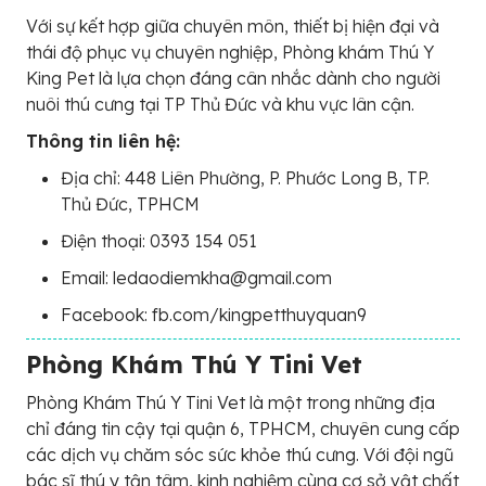
Với sự kết hợp giữa chuyên môn, thiết bị hiện đại và
thái độ phục vụ chuyên nghiệp, Phòng khám Thú Y
King Pet là lựa chọn đáng cân nhắc dành cho người
nuôi thú cưng tại TP Thủ Đức và khu vực lân cận.
Thông tin liên hệ:
Địa chỉ: 448 Liên Phường, P. Phước Long B, TP.
Thủ Đức, TPHCM
Điện thoại: 0393 154 051
Email: ledaodiemkha@gmail.com
Facebook: fb.com/kingpetthuyquan9
Phòng Khám Thú Y Tini Vet
Phòng Khám Thú Y Tini Vet là một trong những địa
chỉ đáng tin cậy tại quận 6, TPHCM, chuyên cung cấp
các dịch vụ chăm sóc sức khỏe thú cưng. Với đội ngũ
bác sĩ thú y tận tâm, kinh nghiệm cùng cơ sở vật chất