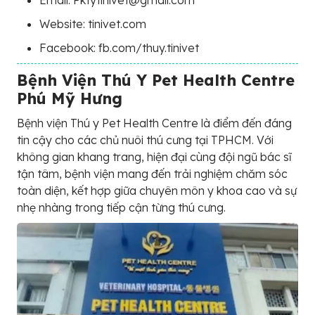
Email: Pktytinivet@gmail.com
Website: tinivet.com
Facebook: fb.com/thuy.tinivet
Bệnh Viện Thú Y Pet Health Centre
Phú Mỹ Hưng
Bệnh viện Thú y Pet Health Centre là điểm đến đáng
tin cậy cho các chủ nuôi thú cưng tại TPHCM. Với
không gian khang trang, hiện đại cùng đội ngũ bác sĩ
tận tâm, bệnh viện mang đến trải nghiệm chăm sóc
toàn diện, kết hợp giữa chuyên môn y khoa cao và sự
nhẹ nhàng trong tiếp cận từng thú cưng.