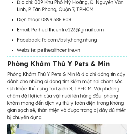
Địa chỉ: 009 Khu Phố Mỹ Hoàng, Đ. Nguyễn Văn
Linh, P. Tân Phong, Quận 7, TPHCM
Điện thoại: 0899 588 808
Email: Pethealthcentre123@gmail.com
Facebook: fb.com/bsty.hong.nhung
Website: pethealthcentre.vn
Phòng Khám Thú Y Pets & Min
Phòng Khám Thú Y Pets & Min là địa chỉ đáng tin cậy
dành cho những ai đang tìm kiếm một nơi chăm sóc
sức khỏe thú cưng tại Quận 8, TPHCM. Với phương
châm đặt lợi ích của vật nuôi lên hàng đầu, phòng
khám mang đến dịch vụ thú y toàn diện trong không
gian sạch sẽ, thân thiện và được trang bị đầy đủ thiết
bị chuyên dụng.