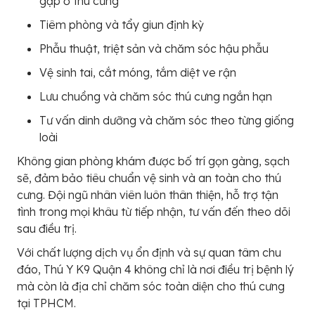
gặp ở thú cưng
Tiêm phòng và tẩy giun định kỳ
Phẫu thuật, triệt sản và chăm sóc hậu phẫu
Vệ sinh tai, cắt móng, tắm diệt ve rận
Lưu chuồng và chăm sóc thú cưng ngắn hạn
Tư vấn dinh dưỡng và chăm sóc theo từng giống
loài
Không gian phòng khám được bố trí gọn gàng, sạch
sẽ, đảm bảo tiêu chuẩn vệ sinh và an toàn cho thú
cưng. Đội ngũ nhân viên luôn thân thiện, hỗ trợ tận
tình trong mọi khâu từ tiếp nhận, tư vấn đến theo dõi
sau điều trị.
Với chất lượng dịch vụ ổn định và sự quan tâm chu
đáo, Thú Y K9 Quận 4 không chỉ là nơi điều trị bệnh lý
mà còn là địa chỉ chăm sóc toàn diện cho thú cưng
tại TPHCM.