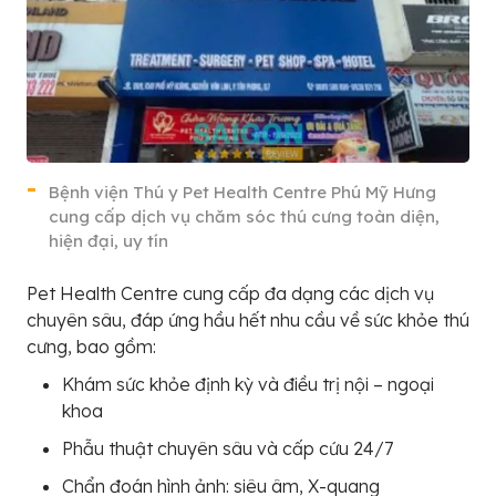
Bệnh viện Thú y Pet Health Centre Phú Mỹ Hưng
cung cấp dịch vụ chăm sóc thú cưng toàn diện,
hiện đại, uy tín
Pet Health Centre cung cấp đa dạng các dịch vụ
chuyên sâu, đáp ứng hầu hết nhu cầu về sức khỏe thú
cưng, bao gồm:
Khám sức khỏe định kỳ và điều trị nội – ngoại
khoa
Phẫu thuật chuyên sâu và cấp cứu 24/7
Chẩn đoán hình ảnh: siêu âm, X-quang