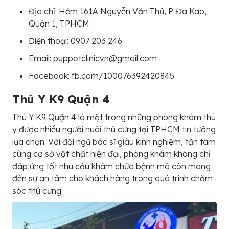
Địa chỉ: Hẻm 161A Nguyễn Văn Thủ, P. Đa Kao,
Quận 1, TPHCM
Điện thoại: 0907 203 246
Email: puppetclinicvn@gmail.com
Facebook: fb.com/100076392420845
Thú Y K9 Quận 4
Thú Y K9 Quận 4 là một trong những phòng khám thú
y được nhiều người nuôi thú cưng tại TPHCM tin tưởng
lựa chọn. Với đội ngũ bác sĩ giàu kinh nghiệm, tận tâm
cùng cơ sở vật chất hiện đại, phòng khám không chỉ
đáp ứng tốt nhu cầu khám chữa bệnh mà còn mang
đến sự an tâm cho khách hàng trong quá trình chăm
sóc thú cưng.