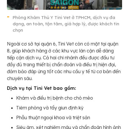
Phòng Khám Thú Y Tini Vet ở TPHCM, dịch vụ đa
dạng, an toàn, tận tâm, giá hợp lý, được khách tin
chọn
Ngoài cơ sở tại quận 6, Tini Vet còn có mặt tại quận
8, giúp khách hàng ở các khu vực lân cận dễ dàng
tiếp cận dịch vụ. Cả hai chi nhánh đều được đầu tư
đầy đủ trang thiết bị chẩn đoán và điều trị hiện đại,
đảm bảo đáp ứng tốt các nhu cầu y tế từ cơ bản đến
chuyên sâu.
Dịch vụ tại Tini Vet bao gồm:
Khám và điều trị bệnh cho chó mèo
Tiêm phòng và tẩy giun định kỳ
Phẫu thuật ngoại khoa và triệt sản
Siêu âm, xét nghiệm máu và chẩn đoán hình ảnh