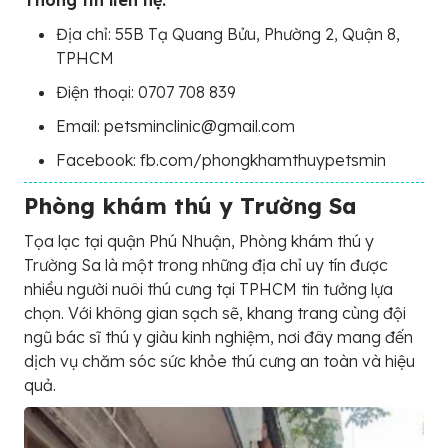
Thông tin liên hệ:
Địa chỉ: 55B Tạ Quang Bửu, Phường 2, Quận 8,
TPHCM
Điện thoại: 0707 708 839
Email: petsminclinic@gmail.com
Facebook: fb.com/phongkhamthuypetsmin
Phòng khám thú y Trường Sa
Tọa lạc tại quận Phú Nhuận, Phòng khám thú y
Trường Sa là một trong những địa chỉ uy tín được
nhiều người nuôi thú cưng tại TPHCM tin tưởng lựa
chọn. Với không gian sạch sẽ, khang trang cùng đội
ngũ bác sĩ thú y giàu kinh nghiệm, nơi đây mang đến
dịch vụ chăm sóc sức khỏe thú cưng an toàn và hiệu
quả.