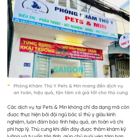
Phòng Khám Thú Y Pets & Min mang đến dịch vụ
an toàn, hiệu quả, tận tâm và giá tốt cho thú cưng
Các dịch vụ tại Pets & Min không chỉ đa dạng mà còn
được thực hiện bởi đội ngũ bác sĩ thú y giàu kinh
nghiệm, luôn đảm bảo tính hiệu quả, an toàn và chi
phí hợp lý. Thú cưng khi đến đây được thăm khám kỹ
lưỡng và tư vấn tận tình, giúp chủ nuôi yên tâm hơn