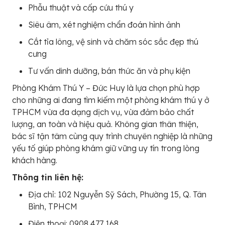
Phẫu thuật và cấp cứu thú y
Siêu âm, xét nghiệm chẩn đoán hình ảnh
Cắt tỉa lông, vệ sinh và chăm sóc sắc đẹp thú
cưng
Tư vấn dinh dưỡng, bán thức ăn và phụ kiện
Phòng Khám Thú Y – Đức Huy là lựa chọn phù hợp
cho những ai đang tìm kiếm một phòng khám thú y ở
TPHCM vừa đa dạng dịch vụ, vừa đảm bảo chất
lượng, an toàn và hiệu quả. Không gian thân thiện,
bác sĩ tận tâm cùng quy trình chuyên nghiệp là những
yếu tố giúp phòng khám giữ vững uy tín trong lòng
khách hàng.
Thông tin liên hệ:
Địa chỉ: 102 Nguyễn Sỹ Sách, Phường 15, Q. Tân
Bình, TPHCM
Điện thoại: 0908 477 168