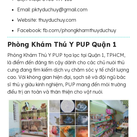
Email: pktyduchuy@gmail.com
Website: thuyduchuy.com
Facebook: fb.com/phongkhamthuyduchuy
Phòng Khám Thú Y PUP Quận 1
Phòng Khám Thú Y PUP tọa lạc tại Quận 1, TPHCM,
là điểm đến đáng tin cậy dành cho các chủ nuôi thú
cưng đang tìm kiếm dịch vụ chăm sóc y tế chất lượng
cao. Với không gian hiện đại, sạch sẽ và đội ngũ bác
sĩ thú y giàu kinh nghiệm, PUP mang đến môi trường
điều trị an toàn và thân thiện cho vật nuôi.