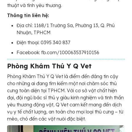
thuật và tình yêu thương.
Thông tin liên hệ:
Địa chỉ: 1168/1 Trường Sa, Phường 13, Q. Phú
Nhuận, TPHCM
Điện thoại: 0395 340 837
Facebook: fb.com/100063537910156
Phòng Khám Thú Y Q Vet
Phòng Khám Thú Y Q Vet là điểm đến đáng tin cậy
cho những ai đang tìm kiếm một nơi chăm sóc thú
cưng toàn diện tại TPHCM. Với cơ sở vật chất hiện
đại, đội ngũ bác sĩ thú y giàu kinh nghiệm và tinh thần
yêu thương động vật, Q Vet cam kết mang đến dịch
vụ y tế chất lượng, an toàn cho mọi loại thú cưng – từ
mèo, chó đến các vật nuôi đặc biệt.