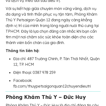
và dịch vụ theo dõi sau điều trị.
Với sự kết hợp giữa chuyên môn vững vàng, dịch vụ
đa dạng và tinh thần phục vụ tận tâm, Phòng Khám
Thú Y Petsaigon Quận 12 đang ngày càng khẳng
định vị trí của mình trong lòng người nuôi thú cưng tại
TPHCM. Đây là lựa chọn đáng cân nhắc khi bạn cần
tìm một nơi chăm sóc sức khỏe toàn diện cho các
thành viên bốn chân của gia đình.
Thông tin liên hệ:
Địa chỉ: 487 Trường Chinh, P. Tân Thới Nhất, Quận
12, TP. HCM
Điện thoại: 0387 978 259
Facebook:
fb.com/thuypetsaigonquan12chuyendieutri
Phòng Khám Thú Y – Đức Huy
Phòng Khám Thú Y – Đức Huy là địa chỉ đáng tin cậy