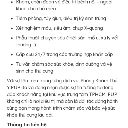
Khám, chẩn đoán và điều trị bệnh nội – ngoại
khoa cho chó mèo
Tiêm phòng, tẩy giun, điều trị ký sinh trùng
Xét nghiệm máu, siêu âm, chụp X-quang
Phẫu thuật chuyên sâu (triệt sản, mổ u, xử lý vết
thương…)
Cấp cứu 24/7 trong các trường hợp khẩn cấp
Tư vấn chăm sóc sức khỏe, dinh dưỡng và vệ
sinh cho thú cưng
Với sự tận tâm trong từng dịch vụ, Phòng Khám Thú
Y PUP đã và đang nhận được sự tin tưởng từ đông
đảo khách hàng tại khu vực trung tâm TPHCM. PUP
không chỉ là nơi điều trị mà còn là đối tác đồng hành
cùng bạn trong hành trình chăm sóc và bảo vệ sức
khỏe thú cưng lâu dài.
Thông tin liên hệ: