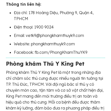
Thông tin liên hệ:
Địa chỉ: 178 Hoàng Diệu, Phường 9, Quận 4,
TPHCM
Điện thoại: 1900 9024
Email: vetk9@phongkhamthuyk9.com
Website: phongkhamthuyk9.com
Facebook: fb.com/PhongKhamThuYK9
Phòng khám Thú Y King Pet
Phòng khám Thú Y King Pet là một trong những địa
chỉ chăm sóc thú cưng được nhiều người tin tưởng tại
TP. Thủ Đức, TPHCM. Với đội ngũ bác sĩ thú y có
chuyên môn cao, tận tâm và cơ sở vật chất hiện đại,
King Pet mang đến môi trường điều trị an toàn và
hiệu quả cho thú cưng. Mỗi ca bệnh đều được thăm
khám kỹ lưỡng, đảm bảo đưa ra phương pháp điều trị