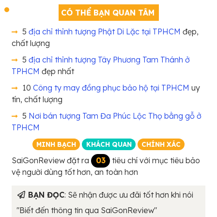
CÓ THỂ BẠN QUAN TÂM
5
địa chỉ thỉnh tượng Phật Di Lặc tại TPHCM
đẹp,
chất lượng
5
địa chỉ thỉnh tượng Tây Phương Tam Thánh ở
TPHCM
đẹp nhất
10
Công ty may đồng phục bảo hộ tại TPHCM
uy
tín, chất lượng
5
Nơi bán tượng Tam Đa Phúc Lộc Thọ bằng gỗ ở
TPHCM
MINH BẠCH
KHÁCH QUAN
CHÍNH XÁC
SaiGonReview đặt ra
03
tiêu chí với mục tiêu bảo
vệ người dùng tốt hơn, an toàn hơn
BẠN ĐỌC
: Sẽ nhận được ưu đãi tốt hơn khi nói
"Biết đến thông tin qua SaiGonReview"