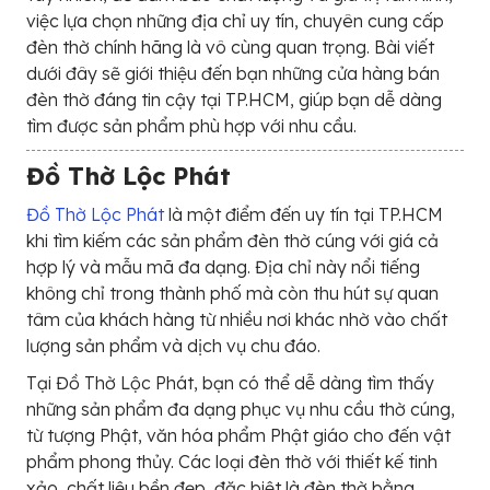
việc lựa chọn những địa chỉ uy tín, chuyên cung cấp
đèn thờ chính hãng là vô cùng quan trọng. Bài viết
dưới đây sẽ giới thiệu đến bạn những cửa hàng bán
đèn thờ đáng tin cậy tại TP.HCM, giúp bạn dễ dàng
tìm được sản phẩm phù hợp với nhu cầu.
Đồ Thờ Lộc Phát
Đồ Thờ Lộc Phát
là một điểm đến uy tín tại TP.HCM
khi tìm kiếm các sản phẩm đèn thờ cúng với giá cả
hợp lý và mẫu mã đa dạng. Địa chỉ này nổi tiếng
không chỉ trong thành phố mà còn thu hút sự quan
tâm của khách hàng từ nhiều nơi khác nhờ vào chất
lượng sản phẩm và dịch vụ chu đáo.
Tại Đồ Thờ Lộc Phát, bạn có thể dễ dàng tìm thấy
những sản phẩm đa dạng phục vụ nhu cầu thờ cúng,
từ tượng Phật, văn hóa phẩm Phật giáo cho đến vật
phẩm phong thủy. Các loại đèn thờ với thiết kế tinh
xảo, chất liệu bền đẹp, đặc biệt là đèn thờ bằng