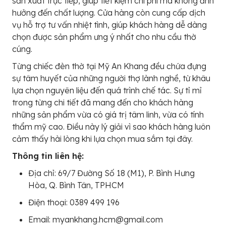
sản xuất trực tiếp, giúp tiết kiệm chi phí mà không ảnh
hưởng đến chất lượng. Cửa hàng còn cung cấp dịch
vụ hỗ trợ tư vấn nhiệt tình, giúp khách hàng dễ dàng
chọn được sản phẩm ưng ý nhất cho nhu cầu thờ
cúng.
Từng chiếc đèn thờ tại Mỹ An Khang đều chứa đựng
sự tâm huyết của những người thợ lành nghề, từ khâu
lựa chọn nguyên liệu đến quá trình chế tác. Sự tỉ mỉ
trong từng chi tiết đã mang đến cho khách hàng
những sản phẩm vừa có giá trị tâm linh, vừa có tính
thẩm mỹ cao. Điều này lý giải vì sao khách hàng luôn
cảm thấy hài lòng khi lựa chọn mua sắm tại đây.
Thông tin liên hệ:
Địa chỉ: 69/7 Đường Số 18 (M1), P. Bình Hưng
Hòa, Q. Bình Tân, TPHCM
Điện thoại: 0389 499 196
Email: myankhang.hcm@gmail.com