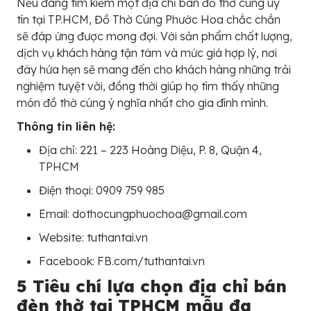
Nếu đang tìm kiếm một địa chỉ bán đồ thờ cúng uy
tín tại TP.HCM, Đồ Thờ Cúng Phước Hoa chắc chắn
sẽ đáp ứng được mong đợi. Với sản phẩm chất lượng,
dịch vụ khách hàng tận tâm và mức giá hợp lý, nơi
đây hứa hẹn sẽ mang đến cho khách hàng những trải
nghiệm tuyệt vời, đồng thời giúp họ tìm thấy những
món đồ thờ cúng ý nghĩa nhất cho gia đình mình.
Thông tin liên hệ:
Địa chỉ: 221 – 223 Hoàng Diệu, P. 8, Quận 4,
TPHCM
Điện thoại: 0909 759 985
Email: dothocungphuochoa@gmail.com
Website: tuthantai.vn
Facebook: FB.com/tuthantai.vn
5 Tiêu chí lựa chọn địa chỉ bán
đèn thờ tại TPHCM mẫu đa