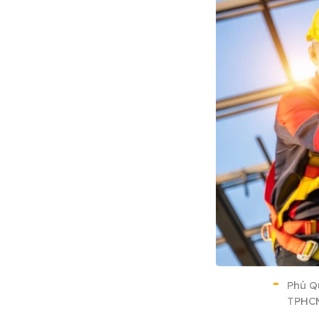
Phú Q
TPHC