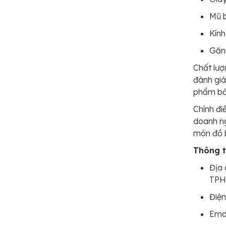
Mũ 
Kính
Găng
Chất lượ
đánh giá
phẩm bảo
Chính đi
doanh ng
món đồ b
Thông ti
Địa 
TP
Điện
Ema