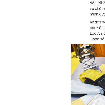
đầu. Nhờ
vụ chăm
minh đượ
Khách hà
các sản 
Lộc An l
lượng s