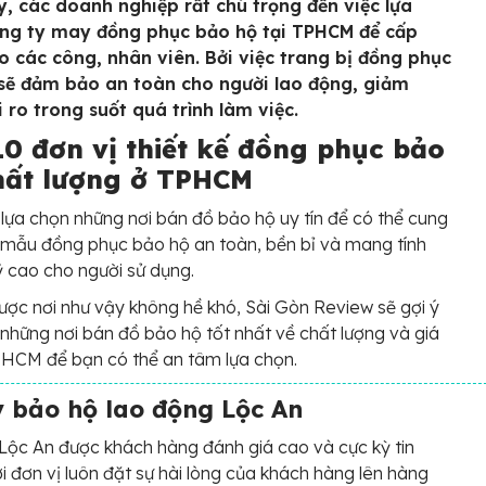
y, các doanh nghiệp rất chú trọng đến việc lựa
ng ty may đồng phục bảo hộ tại TPHCM để cấp
o các công, nhân viên. Bởi việc trang bị đồng phục
sẽ đảm bảo an toàn cho người lao động, giảm
i ro trong suốt quá trình làm việc.
10 đơn vị thiết kế đồng phục bảo
hất lượng ở TPHCM
lựa chọn những nơi bán đồ bảo hộ uy tín để có thể cung
mẫu đồng phục bảo hộ an toàn, bền bỉ và mang tính
 cao cho người sử dụng.
ược nơi như vậy không hề khó, Sài Gòn Review sẽ gợi ý
những nơi bán đồ bảo hộ tốt nhất về chất lượng và giá
PHCM để bạn có thể an tâm lựa chọn.
 bảo hộ lao động Lộc An
Lộc An được khách hàng đánh giá cao và cực kỳ tin
i đơn vị luôn đặt sự hài lòng của khách hàng lên hàng