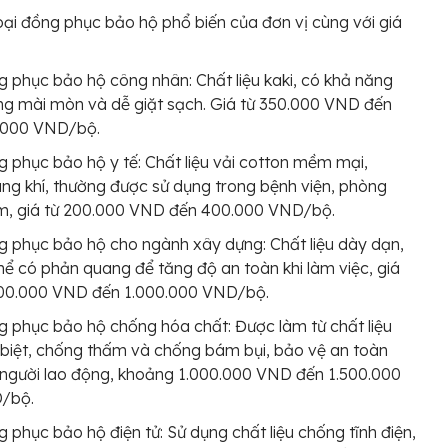
oại đồng phục bảo hộ phổ biến của đơn vị cùng với giá
 phục bảo hộ công nhân: Chất liệu kaki, có khả năng
g mài mòn và dễ giặt sạch. Giá từ 350.000 VND đến
.000 VND/bộ.
 phục bảo hộ y tế: Chất liệu vải cotton mềm mại,
ng khí, thường được sử dụng trong bệnh viện, phòng
m, giá từ 200.000 VND đến 400.000 VND/bộ.
 phục bảo hộ cho ngành xây dựng: Chất liệu dày dạn,
hể có phản quang để tăng độ an toàn khi làm việc, giá
500.000 VND đến 1.000.000 VND/bộ.
 phục bảo hộ chống hóa chất: Được làm từ chất liệu
biệt, chống thấm và chống bám bụi, bảo vệ an toàn
người lao động, khoảng 1.000.000 VND đến 1.500.000
/bộ.
 phục bảo hộ điện tử: Sử dụng chất liệu chống tĩnh điện,