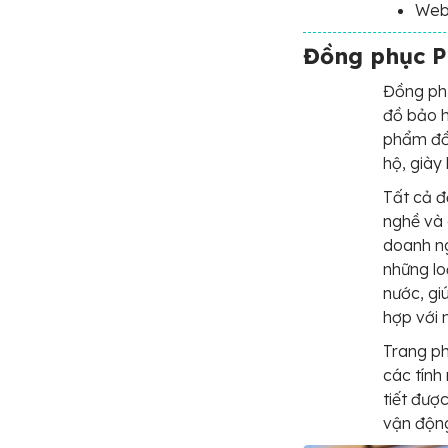
Web
Đồng phục P
Đồng ph
đồ bảo h
phẩm đồ
hộ, giày
Tất cả đ
nghề và 
doanh ng
những lo
nước, gi
hợp với 
Trang ph
các tính
tiết đượ
vận độn