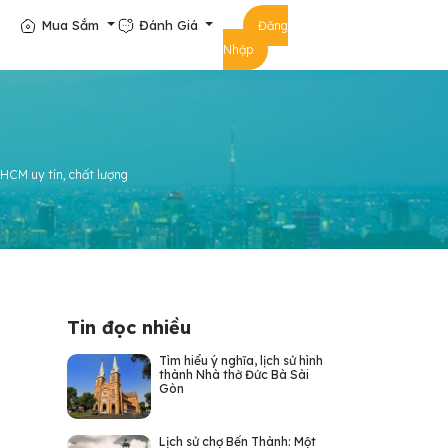
Mua Sắm
Đánh Giá
Đăng
Nhập
HCM uy tín, chất lượng
Tin đọc nhiều
Tìm hiểu ý nghĩa, lịch sử hình
thành Nhà thờ Đức Bà Sài
Gòn
Lịch sử chợ Bến Thành: Một