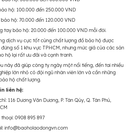
bảo hộ: 100.000 đến 250.000 VND
 bảo hộ: 70.000 đến 120.000 VND
 tay bảo hộ: 20.000 đến 100.000 VND mỗi đôi.
ng dịch vụ cực tốt cùng chất lượng đồ bảo hộ được
 đứng số 1 khu vực TPHCM, nhưng mức giá của các sản
 hộ lại rất ưu đãi và cạnh tranh.
ều này đã giúp công ty ngày một nổi tiếng, đến tai nhiều
hiệp lớn nhỏ có đội ngũ nhân viên lớn và cần những
ảo hộ chất lượng.
n liên hệ:
chỉ: 116 Dương Văn Dương, P. Tân Qúy, Q. Tân Phú,
HCM
 thoại: 0908 895 897
il: info@baoholaodongvn.com