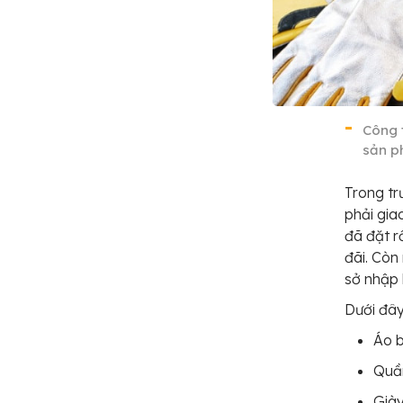
Công 
sản p
Trong tr
phải gia
đã đặt r
đãi. Còn
sở nhập 
Dưới đây
Áo 
Quầ
Già