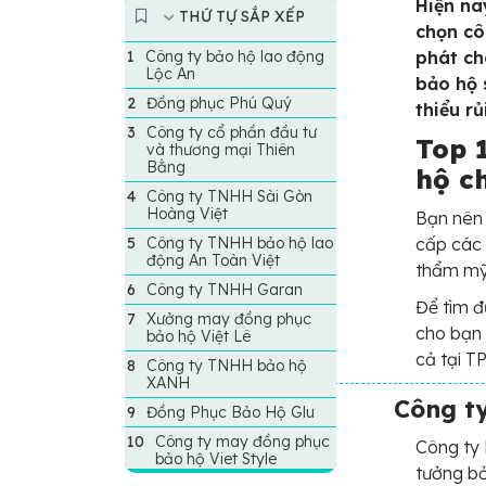
Hiện na
THỨ TỰ SẮP XẾP
chọn cô
Công ty bảo hộ lao động
phát ch
Lộc An
bảo hộ 
Đồng phục Phú Quý
thiểu rủ
Công ty cổ phần đầu tư
Top 
và thương mại Thiên
Bằng
hộ c
Công ty TNHH Sài Gòn
Hoàng Việt
Bạn nên 
Công ty TNHH bảo hộ lao
cấp các 
động An Toàn Việt
thẩm mỹ
Công ty TNHH Garan
Để tìm đ
Xưởng may đồng phục
cho bạn 
bảo hộ Việt Lê
cả tại T
Công ty TNHH bảo hộ
XANH
Công ty
Đồng Phục Bảo Hộ Glu
Công ty may đồng phục
Công ty 
bảo hộ Viet Style
tưởng bở