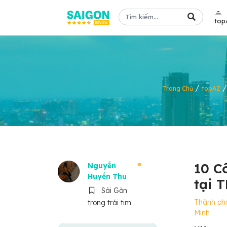
top
/
Trang Chủ
topAZ
10 C
Nguyễn
Huyền Thu
tại 
Sài Gòn
Thành ph
trong trái tim
Minh