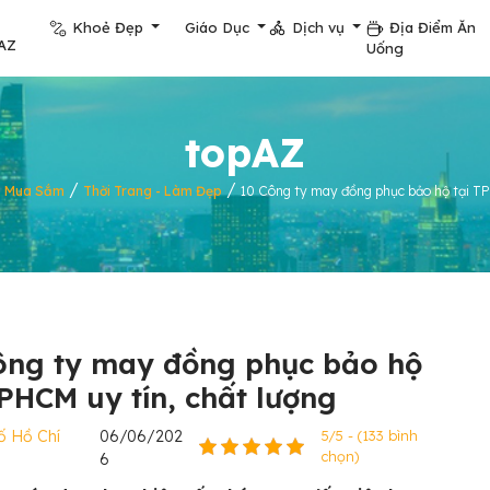
Khoẻ Đẹp
Giáo Dục
Dịch vụ
Địa Điểm Ăn
AZ
Uống
topAZ
/
/
/
Mua Sắm
Thời Trang - Làm Đẹp
10 Công ty may đồng phục bảo hộ tại TP
ông ty may đồng phục bảo hộ
TPHCM uy tín, chất lượng
ố Hồ Chí
06/06/202
5/5 - (133 bình
chọn)
6