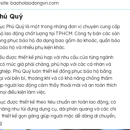
site: baoholaodongvn.com
hú Quý
ục Phú Quý là một trong những đơn vị chuyên cung cấp
ộ lao động chất lượng tại TPHCM. Công ty bán các sản
ng phục bảo hộ đa dạng bao gồm áo khoác, quần bảo
 bảo hộ và nhiều phụ kiện khác.
ều được thiết kế phù hợp với nhu cầu của từng ngành
có mức giá phải chăng, phù hợp với các cá nhân và
hiệp. Phú Quý luôn thiết kế đồng phục bảo hộ bằng
ại vải bền bỉ, thoáng khí và có khả năng chống thấm
úp người lao động cảm thấy thoải mái và an toàn thích
mọi điều kiện làm việc.
ục được thiết kế theo tiêu chuẩn an toàn lao động, có
 năng như túi đựng dụng cụ, dải phản quang và các chi
c thiết kế gọn gàng giúp người mặc dễ dàng di chuyển,
g.