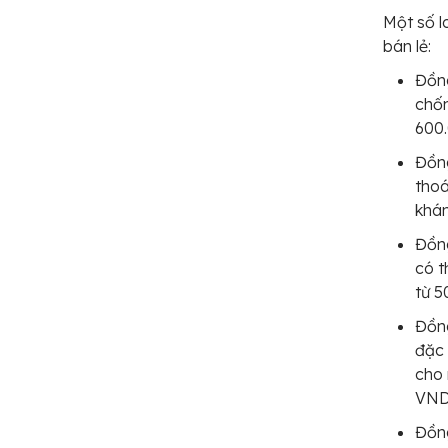
Một số l
bán lẻ:
Đồng
chốn
600
Đồng
thoá
khá
Đồng
có t
từ 
Đồng
đặc 
cho 
VND
Đồng