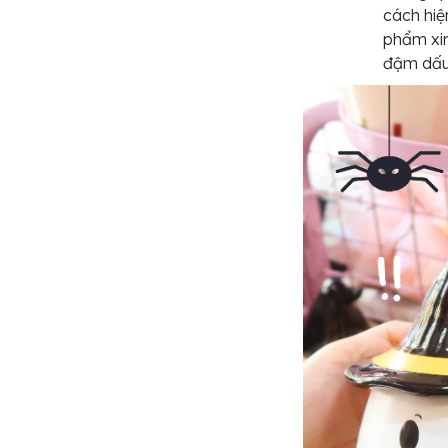
cách hiệ
phẩm xin
đậm dấu 