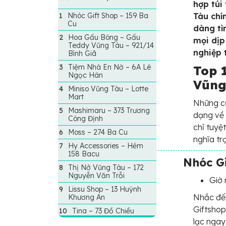
hợp túi
Nhóc Gift Shop – 159 Ba
Tàu chín
Cu
dàng tì
Hoa Gấu Bông – Gấu
mọi dịp
Teddy Vũng Tàu – 921/14
nghiệp 
Bình Giã
Tiệm Nhà En Nờ – 6A Lê
Top 
Ngọc Hân
Vũng
Miniso Vũng Tàu – Lotte
Mart
Những cử
Mashimaru – 373 Trương
dạng về 
Công Định
chỉ tuyệ
Moss – 274 Ba Cu
nghĩa tr
Hy Accessories – Hẻm
158 Bacu
Nhóc Gi
Thị Nở Vũng Tàu – 172
Nguyễn Văn Trỗi
Giờ 
Lissu Shop – 13 Huỳnh
Nhắc đến
Khương An
Giftshop
Tina – 73 Đồ Chiều
lạc ngay