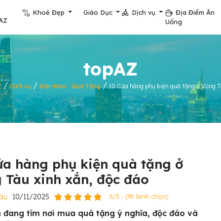
Khoẻ Đẹp
Giáo Dục
Dịch vụ
Địa Điểm Ăn
AZ
Uống
topAZ
/
/
/
Z
Dịch vụ
Điện Hoa - Quà Tặng
10 Cửa hàng phụ kiện quà tặng ở Vũng T
ửa hàng phụ kiện quà tặng ở
 Tàu xinh xắn, độc đáo
Tàu
10/11/2025
5/5 - (95 bình chọn)
 đang tìm nơi mua quà tặng ý nghĩa, độc đáo và