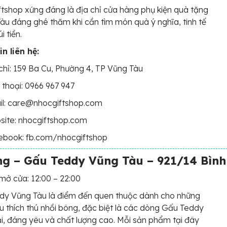
tshop xứng đáng là địa chỉ cửa hàng phụ kiện quà tặng
àu đáng ghé thăm khi cần tìm món quà ý nghĩa, tinh tế
i tiền.
n liên hệ:
chỉ: 159 Ba Cu, Phường 4, TP Vũng Tàu
 thoại: 0966 967 947
il: care@nhocgiftshop.com
site: nhocgiftshop.com
ebook: fb.com/nhocgiftshop
g – Gấu Teddy Vũng Tàu – 921/14 Bình
mở cửa: 12:00 – 22:00
dy Vũng Tàu là điểm đến quen thuộc dành cho những
u thích thú nhồi bông, đặc biệt là các dòng Gấu Teddy
 đáng yêu và chất lượng cao. Mỗi sản phẩm tại đây