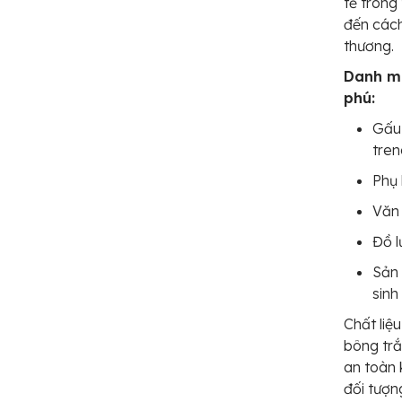
tế trong
đến cách
thương.
Danh mụ
phú:
Gấu 
tre
Phụ 
Văn
Đồ l
Sản 
sinh
Chất liệ
bông trắ
an toàn 
đối tượn