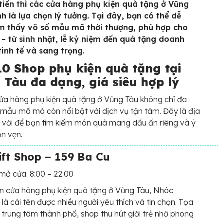
 tiền thì các cửa hàng phụ kiện quà tặng ở Vũng
h là lựa chọn lý tưởng. Tại đây, bạn có thể dễ
m thấy vô số mẫu mã thời thượng, phù hợp cho
 – từ sinh nhật, lễ kỷ niệm đến quà tặng doanh
tinh tế và sang trọng.
10 Shop phụ kiện quà tặng tại
 Tàu đa dạng, giá siêu hợp lý
a hàng phụ kiện quà tặng ở Vũng Tàu không chỉ đa
mẫu mã mà còn nổi bật với dịch vụ tận tâm. Đây là địa
t vời để bạn tìm kiếm món quà mang dấu ấn riêng và ý
ọn vẹn.
ft Shop – 159 Ba Cu
mở cửa: 8:00 – 22:00
 cửa hàng phụ kiện quà tặng ở Vũng Tàu, Nhóc
 là cái tên được nhiều người yêu thích và tin chọn. Tọa
 trung tâm thành phố, shop thu hút giới trẻ nhờ phong