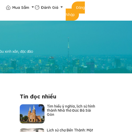
Mua Sắm
Đánh Giá
Đăng
Nhập
àu xinh xắn, độc đáo
Tin đọc nhiều
Tìm hiểu ý nghĩa, lịch sử hình
thành Nhà thờ Đức Bà Sài
Gòn
Lịch sử chợ Bến Thành: Một