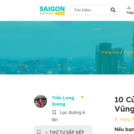
top
/
Trang Chủ
topA
10 C
Trần Long
Giang
Vũng
Lạc đường 6
P. Vũng 
lần
Nếu bạn
THỨ TỰ SẮP XẾP