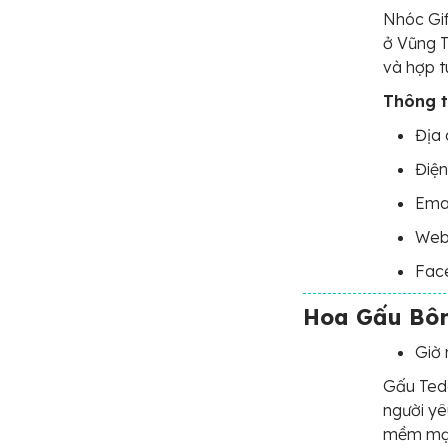
Nhóc Gif
ở Vũng T
và hợp tú
Thông ti
Địa 
Điện
Ema
Web
Fac
Hoa Gấu Bôn
Giờ 
Gấu Ted
người yê
mềm mại,