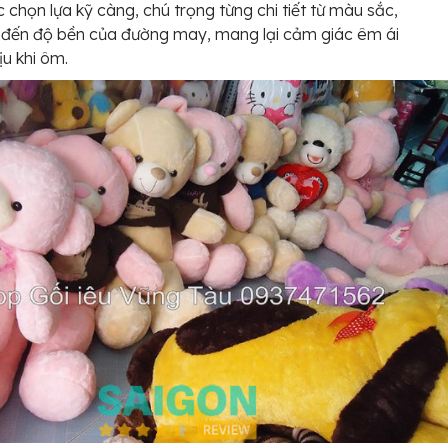
 chọn lựa kỹ càng, chú trọng từng chi tiết từ màu sắc,
u đến độ bền của đường may, mang lại cảm giác êm ái
ịu khi ôm.