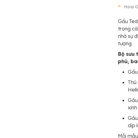
Hoa G
Gấu Tedd
trong cá
nhờ sự đ
tượng.
Bộ sưu 
phú, ba
Gấu 
Thú 
Hell
Gấu 
xinh
Gấu 
dịp 
Mỗi mẫu 