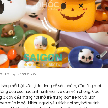
Gift Shop – 159 Ba Cu
tshop nổi bật với sự đa dạng về sản phẩm, đáp ứng mọi
tặng quà của học sinh, sinh viên và dân văn phòng. Các
 ở đây đều mang hơi thở trẻ trung, bắt trend và luôn
theo mùa lễ hội. Nhiều người yêu thích nơi này bởi sự tinh