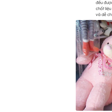
đều được
chất liệ
và dễ ch