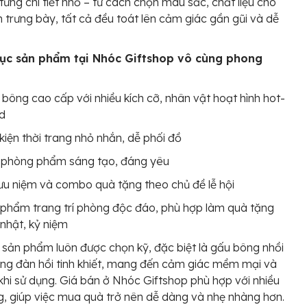
 từng chi tiết nhỏ – từ cách chọn màu sắc, chất liệu cho
 trưng bày, tất cả đều toát lên cảm giác gần gũi và dễ
c sản phẩm tại Nhóc Giftshop vô cùng phong
bông cao cấp với nhiều kích cỡ, nhân vật hoạt hình hot-
nd
kiện thời trang nhỏ nhắn, dễ phối đồ
 phòng phẩm sáng tạo, đáng yêu
ưu niệm và combo quà tặng theo chủ đề lễ hội
phẩm trang trí phòng độc đáo, phù hợp làm quà tặng
 nhật, kỷ niệm
u sản phẩm luôn được chọn kỹ, đặc biệt là gấu bông nhồi
ng đàn hồi tinh khiết, mang đến cảm giác mềm mại và
khi sử dụng. Giá bán ở Nhóc Giftshop phù hợp với nhiều
g, giúp việc mua quà trở nên dễ dàng và nhẹ nhàng hơn.