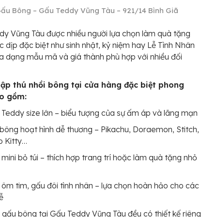
ấu Bông – Gấu Teddy Vũng Tàu – 921/14 Bình Giã
y Vũng Tàu được nhiều người lựa chọn làm quà tặng
c dịp đặc biệt như sinh nhật, kỷ niệm hay Lễ Tình Nhân
a dạng mẫu mã và giá thành phù hợp với nhiều đối
tập thú nhồi bông tại cửa hàng đặc biệt phong
o gồm:
Teddy size lớn – biểu tượng của sự ấm áp và lãng mạn
bông hoạt hình dễ thương – Pikachu, Doraemon, Stitch,
o Kitty…
mini bỏ túi – thích hợp trang trí hoặc làm quà tặng nhỏ
ôm tim, gấu đôi tình nhân – lựa chọn hoàn hảo cho các
lễ
gấu bông tại Gấu Teddy Vũng Tàu đều có thiết kế riêng