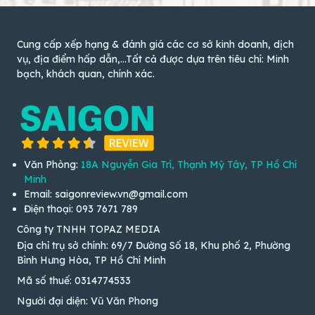
Cung cấp xếp hạng & đánh giá các cơ sở kinh doanh, dịch
vụ, địa điểm hấp dẫn,...Tất cả được dựa trên tiêu chí: Minh
bạch, khách quan, chính xác.
Văn Phòng:
18A Nguyễn Gia Trí, Thạnh Mỹ Tây, TP Hồ Chí
Minh
Email: saigonreview.vn@gmail.com
Điện thoại: 093 7671 789
Công ty TNHH TOPAZ MEDIA
Địa chỉ trụ sở chính: 69/7 Đường Số 18, Khu phố 2, Phường
Bình Hưng Hòa, TP Hồ Chí Minh
Mã số thuế: 0314774533
Người đại diện: Vũ Văn Phong