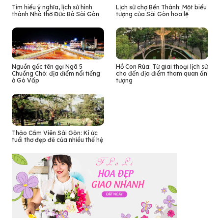
Tìm hiểu ý nghĩa, lịch sử hình
Lịch sử chợ Bến Thành: Một biểu
thành Nhà thờ Đức Bà Sài Gòn
tượng của Sài Gòn hoa lệ
Nguồn gốc tên gọi Ngã 5
Hồ Con Rùa: Từ giai thoại lịch sử
Chuồng Chó: địa điểm nổi tiếng
cho đến địa điểm tham quan ấn
ở Gò Vấp
tượng
Thảo Cầm Viên Sài Gòn: Kí ức
tuổi thơ đẹp đẽ của nhiều thế hệ