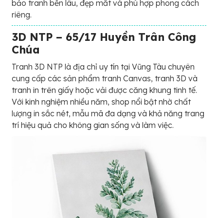
bảo tranh bền lâu, đẹp mắt và phù hợp phong cách
riêng.
3D NTP – 65/17 Huyền Trân Công
Chúa
Tranh 3D NTP là địa chỉ uy tín tại Vũng Tàu chuyên
cung cấp các sản phẩm tranh Canvas, tranh 3D và
tranh in trên giấy hoặc vải được căng khung tinh tế.
Với kinh nghiệm nhiều năm, shop nổi bật nhờ chất
lượng in sắc nét, mẫu mã đa dạng và khả năng trang
trí hiệu quả cho không gian sống và làm việc.