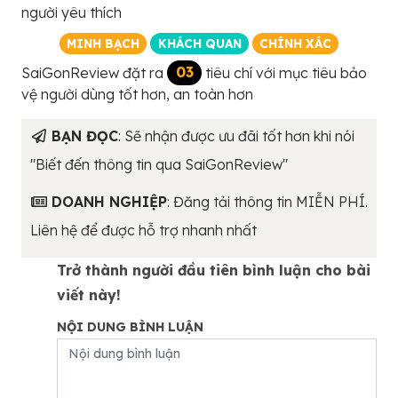
người yêu thích
MINH BẠCH
KHÁCH QUAN
CHÍNH XÁC
SaiGonReview đặt ra
03
tiêu chí với mục tiêu bảo
vệ người dùng tốt hơn, an toàn hơn
BẠN ĐỌC
: Sẽ nhận được ưu đãi tốt hơn khi nói
"Biết đến thông tin qua SaiGonReview"
DOANH NGHIỆP
: Đăng tải thông tin MIỄN PHÍ.
Liên hệ để được hỗ trợ nhanh nhất
Trở thành người đầu tiên bình luận cho bài
viết này!
NỘI DUNG BÌNH LUẬN