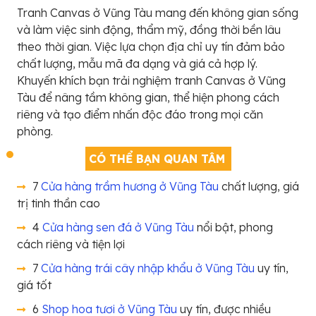
Tranh Canvas ở Vũng Tàu mang đến không gian sống
và làm việc sinh động, thẩm mỹ, đồng thời bền lâu
theo thời gian. Việc lựa chọn địa chỉ uy tín đảm bảo
chất lượng, mẫu mã đa dạng và giá cả hợp lý.
Khuyến khích bạn trải nghiệm tranh Canvas ở Vũng
Tàu để nâng tầm không gian, thể hiện phong cách
riêng và tạo điểm nhấn độc đáo trong mọi căn
phòng.
CÓ THỂ BẠN QUAN TÂM
7
Cửa hàng trầm hương ở Vũng Tàu
chất lượng, giá
trị tinh thần cao
4
Cửa hàng sen đá ở Vũng Tàu
nổi bật, phong
cách riêng và tiện lợi
7
Cửa hàng trái cây nhập khẩu ở Vũng Tàu
uy tín,
giá tốt
6
Shop hoa tươi ở Vũng Tàu
uy tín, được nhiều