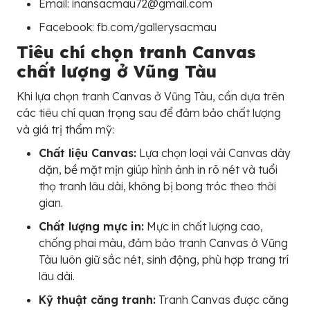
Email: inansacmau72@gmail.com
Facebook: fb.com/gallerysacmau
Tiêu chí chọn tranh Canvas
chất lượng ở Vũng Tàu
Khi lựa chọn tranh Canvas ở Vũng Tàu, cần dựa trên
các tiêu chí quan trọng sau để đảm bảo chất lượng
và giá trị thẩm mỹ:
Chất liệu Canvas:
Lựa chọn loại vải Canvas dày
dặn, bề mặt mịn giúp hình ảnh in rõ nét và tuổi
thọ tranh lâu dài, không bị bong tróc theo thời
gian.
Chất lượng mực in:
Mực in chất lượng cao,
chống phai màu, đảm bảo tranh Canvas ở Vũng
Tàu luôn giữ sắc nét, sinh động, phù hợp trang trí
lâu dài.
Kỹ thuật căng tranh:
Tranh Canvas được căng