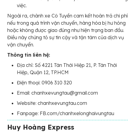
việc.
Ngoài ra, chành xe Cô Tuyền cam kết hoàn trả chi phí
nếu trong quá trình vận chuyển, hàng hóa bị hư hỏng
hoặc không được giao đúng như hiện trạng ban đầu.
Điều này chứng tỏ sự tin cậy và tận tâm của dịch vụ
vận chuyển.
Thông tin liên hệ:
Địa chỉ: Số 4221 Tân Thới Hiệp 21, P. Tân Thới
Hiệp, Quận 12, TP.HCM
Điện thoại: 0906 310 320
Email: chanhxevungtau@gmail.com
Website: chanhxevungtau.com
Fanpage: FB.com/chanhxelonghaivungtau
Huy Hoàng Express