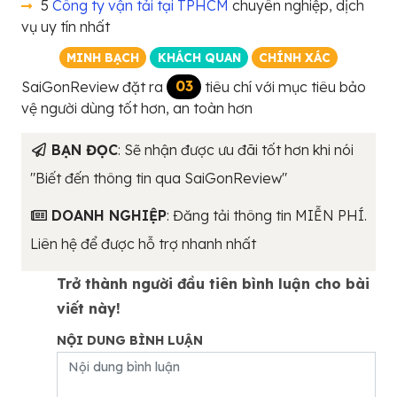
5
Công ty vận tải tại TPHCM
chuyên nghiệp, dịch
vụ uy tín nhất
MINH BẠCH
KHÁCH QUAN
CHÍNH XÁC
SaiGonReview đặt ra
03
tiêu chí với mục tiêu bảo
vệ người dùng tốt hơn, an toàn hơn
BẠN ĐỌC
: Sẽ nhận được ưu đãi tốt hơn khi nói
"Biết đến thông tin qua SaiGonReview"
DOANH NGHIỆP
: Đăng tải thông tin MIỄN PHÍ.
Liên hệ để được hỗ trợ nhanh nhất
Trở thành người đầu tiên bình luận cho bài
viết này!
NỘI DUNG BÌNH LUẬN