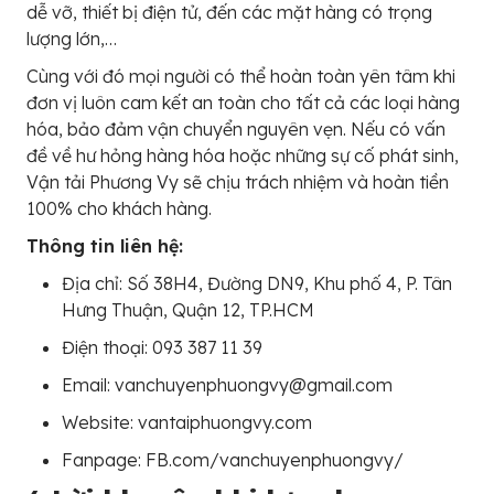
dễ vỡ, thiết bị điện tử, đến các mặt hàng có trọng
lượng lớn,…
Cùng với đó mọi người có thể hoàn toàn yên tâm khi
đơn vị luôn cam kết an toàn cho tất cả các loại hàng
hóa, bảo đảm vận chuyển nguyên vẹn. Nếu có vấn
đề về hư hỏng hàng hóa hoặc những sự cố phát sinh,
Vận tải Phương Vy sẽ chịu trách nhiệm và hoàn tiền
100% cho khách hàng.
Thông tin liên hệ:
Địa chỉ: Số 38H4, Đường DN9, Khu phố 4, P. Tân
Hưng Thuận, Quận 12, TP.HCM
Điện thoại: 093 387 11 39
Email: vanchuyenphuongvy@gmail.com
Website: vantaiphuongvy.com
Fanpage: FB.com/vanchuyenphuongvy/