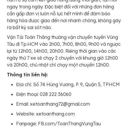
ngay trong ngày. Đặc biệt đối với những đơn hàng
cần gấp đơn vị luôn nỗ lực hết mình để đảm bảo
hàng hóa được giao đến nơi nhanh chóng, không gây
ra bất kỳ sai sót nào.
Vận Tải Toàn Thắng thường vận chuyển tuyến Vũng
Tàu đi Tp.HCM vào 2h00, 7h00, 8h00, 9h00 và ngược
lại từ 12h00, 14h00, 20h00. Riêng thời gian vào các
ngày thứ 7 xe sẽ chạy 2 chuyến với khung giờ 12h00
và 20h00, chủ nhật chỉ chạy một chuyến 12h00.
Thông tin liên hệ:
Địa chỉ: Số 74 Hùng Vương, P. 9, Quận 5, TP.HCM
Điện thoại: 028 222 36060
Email: xetoanthang72@gmail.com
Website: xetoanthang.com
Fanpage: FB.com/ToanThangVungTau