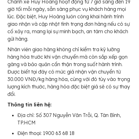
Chành xe Huy Hoàng hoạt động từ 7 giờ sáng đến 19
giờ tối mỗi ngày, sẵn sàng phục vụ khách hàng mọi
lúc. Đặc biệt, Huy Hoàng luôn công khai hành trình
giao nhận và cập nhật tình trạng đơn hàng nếu có sự
cố xảy ra, mang lại sự minh bạch, an tâm cho khách
gửi hàng.
Nhân viên giao hàng không chỉ kiểm tra kỹ lưỡng
hàng hóa trước khi vận chuyển mà còn sắp xếp gọn
gàng và bảo quản cẩn thận trong suốt hành trình.
Được biết tại đây có mức giá nhận vận chuyển từ
30.000 VNĐ/kg hàng hóa, cùng với đó tùy vào trọng
lượng kích thước, hàng hóa đặc biệt giá sẽ có sự thay
đổi.
Thông tin liên hệ:
Địa chỉ: Số 307 Nguyễn Văn Trỗi, Q. Tân Bình,
TP.HCM
Điện thoại: 1900 63 68 18