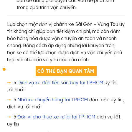
bạn dễ dàng giải quyết các vấn đề phát sinh
trong quá trình vận chuyển.
Lựa chọn một đơn vị chành xe Sài Gòn – Vũng Tàu uy
tín không chỉ giúp bạn tiết kiệm chi phí, mà còn đảm
bảo hàng hóa được vận chuyển an toàn và nhanh
chóng. Bằng cách áp dụng những lời khuyên trên,
bạn sẽ có thể lựa chọn được dịch vụ vận chuyển phù
hợp với nhu cầu và yêu cầu của mình.
CÓ THỂ BẠN QUAN TÂM
5
Dịch vụ xe đón tiễn sân bay tại TPHCM
uy tín,
tốt nhất
5
Nhà xe chuyển hàng tại TPHCM
đảm bảo uy tín,
dịch vụ tốt nhất
5
Đơn vị cho thuê xe tự lái tại TPHCM
dịch vụ tốt,
uy tín