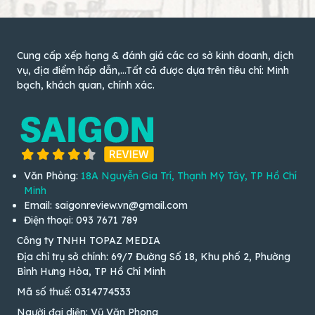
Cung cấp xếp hạng & đánh giá các cơ sở kinh doanh, dịch
vụ, địa điểm hấp dẫn,...Tất cả được dựa trên tiêu chí: Minh
bạch, khách quan, chính xác.
Văn Phòng:
18A Nguyễn Gia Trí, Thạnh Mỹ Tây, TP Hồ Chí
Minh
Email: saigonreview.vn@gmail.com
Điện thoại: 093 7671 789
Công ty TNHH TOPAZ MEDIA
Địa chỉ trụ sở chính: 69/7 Đường Số 18, Khu phố 2, Phường
Bình Hưng Hòa, TP Hồ Chí Minh
Mã số thuế: 0314774533
Người đại diện: Vũ Văn Phong