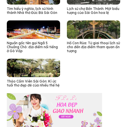
Tìm hiểu ý nghĩa, lịch sử hình
Lịch sử chợ Bến Thành: Một biểu
thành Nhà thờ Đức Bà Sài Gòn
tượng của Sài Gòn hoa lệ
Nguồn gốc tên gọi Ngã 5
Hồ Con Rùa: Từ giai thoại lịch sử
Chuồng Chó: địa điểm nổi tiếng
cho đến địa điểm tham quan ấn
ở Gò Vấp
tượng
Thảo Cầm Viên Sài Gòn: Kí ức
tuổi thơ đẹp đẽ của nhiều thế hệ