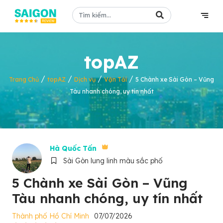
topAZ
/
/
/
/
Trang Chủ
topAZ
Dịch vụ
Vận Tải
5 Chành xe Sài Gòn – Vũng
Tàu nhanh chóng, uy tín nhất
Hà Quốc Tấn
Sài Gòn lung linh màu sắc phố
5 Chành xe Sài Gòn – Vũng
Tàu nhanh chóng, uy tín nhất
Thành phố Hồ Chí Minh
07/07/2026