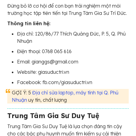
Đừng bỏ lỡ cơ hội để con bạn trải nghiệm một môi
trường học tập tiên tiến tại Trung Tâm Gia Sư Trí Đức.
Thông tin liên hệ:
Địa chỉ: 120/86/77 Thích Quảng Đức, P. 5, Q. Phú
Nhuận
Điện thoại: 0768 065 616
Email: gianggs@gmail.com
Website: giasuductri.vn
Facebook: fb.com/giasuductri.vn
GỢI Ý: 5
Địa chỉ sửa laptop, máy tính tại Q. Phú
Nhuận
uy tín, chất lượng
Trung Tâm Gia Sư Duy Tuệ
Trung Tâm Gia Sư Duy Tuệ là lựa chọn đáng tin cậy
cho các bậc phụ huynh muốn tìm kiếm sự cải thiện