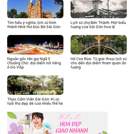
Tìm hiểu ý nghĩa, lịch sử hình
Lịch sử chợ Bến Thành: Một biểu
thành Nhà thờ Đức Bà Sài Gòn
tượng của Sài Gòn hoa lệ
Nguồn gốc tên gọi Ngã 5
Hồ Con Rùa: Từ giai thoại lịch sử
Chuồng Chó: địa điểm nổi tiếng
cho đến địa điểm tham quan ấn
ở Gò Vấp
tượng
Thảo Cầm Viên Sài Gòn: Kí ức
tuổi thơ đẹp đẽ của nhiều thế hệ