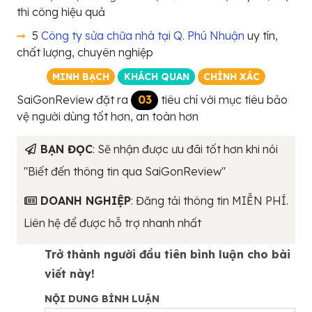
thi công hiệu quả
5
Công ty sửa chữa nhà tại Q. Phú Nhuận
uy tín,
chất lượng, chuyên nghiệp
MINH BẠCH
KHÁCH QUAN
CHÍNH XÁC
SaiGonReview đặt ra
03
tiêu chí với mục tiêu bảo
vệ người dùng tốt hơn, an toàn hơn
BẠN ĐỌC
: Sẽ nhận được ưu đãi tốt hơn khi nói
"Biết đến thông tin qua SaiGonReview"
DOANH NGHIỆP
: Đăng tải thông tin MIỄN PHÍ.
Liên hệ để được hỗ trợ nhanh nhất
Trở thành người đầu tiên bình luận cho bài
viết này!
NỘI DUNG BÌNH LUẬN