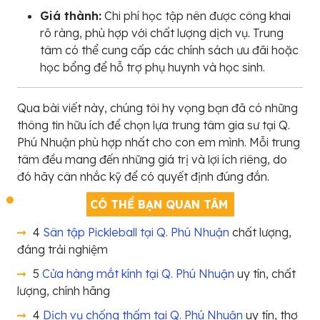
Giá thành:
Chi phí học tập nên được công khai
rõ ràng, phù hợp với chất lượng dịch vụ. Trung
tâm có thể cung cấp các chính sách ưu đãi hoặc
học bổng để hỗ trợ phụ huynh và học sinh.
Qua bài viết này, chúng tôi hy vọng bạn đã có những
thông tin hữu ích để chọn lựa trung tâm gia sư tại Q.
Phú Nhuận phù hợp nhất cho con em mình. Mỗi trung
tâm đều mang đến những giá trị và lợi ích riêng, do
đó hãy cân nhắc kỹ để có quyết định đúng đắn.
CÓ THỂ BẠN QUAN TÂM
4
Sân tập Pickleball tại Q. Phú Nhuận
chất lượng,
đáng trải nghiệm
5
Cửa hàng mắt kính tại Q. Phú Nhuận
uy tín, chất
lượng, chính hãng
4
Dịch vụ chống thấm tại Q. Phú Nhuận
uy tín, thợ