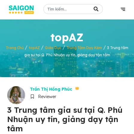
topAZ
/
/
/
/
Trang Chủ
topAZ
Giáo Dục
Trung Tâm Dạy Kèm
3 Trung tâm
gia sư tại Q. Phú Nhuận uy tín, giảng dạy tận tâm
Trần Thị Hồng Phúc
Reviewer
3 Trung tâm gia sư tại Q. Phú
Nhuận uy tín, giảng dạy tận
tâm