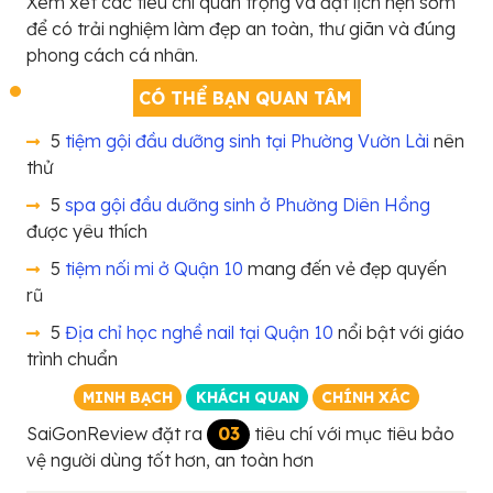
Xem xét các tiêu chí quan trọng và đặt lịch hẹn sớm
để có trải nghiệm làm đẹp an toàn, thư giãn và đúng
phong cách cá nhân.
CÓ THỂ BẠN QUAN TÂM
5
tiệm gội đầu dưỡng sinh tại Phường Vườn Lài
nên
thử
5
spa gội đầu dưỡng sinh ở Phường Diên Hồng
được yêu thích
5
tiệm nối mi ở Quận 10
mang đến vẻ đẹp quyến
rũ
5
Địa chỉ học nghề nail tại Quận 10
nổi bật với giáo
trình chuẩn
MINH BẠCH
KHÁCH QUAN
CHÍNH XÁC
SaiGonReview đặt ra
03
tiêu chí với mục tiêu bảo
vệ người dùng tốt hơn, an toàn hơn