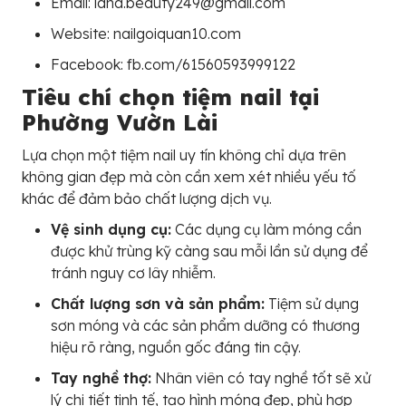
Email: lana.beauty249@gmail.com
Website: nailgoiquan10.com
Facebook: fb.com/61560593999122
Tiêu chí chọn tiệm nail tại
Phường Vườn Lài
Lựa chọn một tiệm nail uy tín không chỉ dựa trên
không gian đẹp mà còn cần xem xét nhiều yếu tố
khác để đảm bảo chất lượng dịch vụ.
Vệ sinh dụng cụ:
Các dụng cụ làm móng cần
được khử trùng kỹ càng sau mỗi lần sử dụng để
tránh nguy cơ lây nhiễm.
Chất lượng sơn và sản phẩm:
Tiệm sử dụng
sơn móng và các sản phẩm dưỡng có thương
hiệu rõ ràng, nguồn gốc đáng tin cậy.
Tay nghề thợ:
Nhân viên có tay nghề tốt sẽ xử
lý chi tiết tinh tế, tạo hình móng đẹp, phù hợp