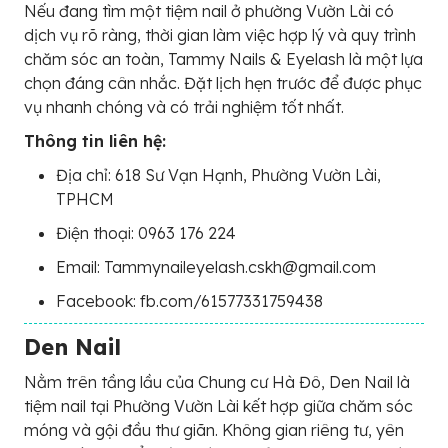
Nếu đang tìm một tiệm nail ở phường Vườn Lài có
dịch vụ rõ ràng, thời gian làm việc hợp lý và quy trình
chăm sóc an toàn, Tammy Nails & Eyelash là một lựa
chọn đáng cân nhắc. Đặt lịch hẹn trước để được phục
vụ nhanh chóng và có trải nghiệm tốt nhất.
Thông tin liên hệ:
Địa chỉ: 618 Sư Vạn Hạnh, Phường Vườn Lài,
TPHCM
Điện thoại: 0963 176 224
Email: Tammynaileyelash.cskh@gmail.com
Facebook: fb.com/61577331759438
Den Nail
Nằm trên tầng lầu của Chung cư Hà Đô, Den Nail là
tiệm nail tại Phường Vườn Lài kết hợp giữa chăm sóc
móng và gội đầu thư giãn. Không gian riêng tư, yên