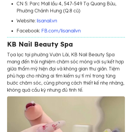
CN 5: Parc Mall lầu 4, 547-549 Tạ Quang Bửu,
Phường Chánh Hưng (Q.8 cũ)
Website:
lisanail.vn
Facebook:
FB.com/lisanailvn
KB Nail Beauty Spa
Tọa lạc tại phường Vườn Lài, KB Nail Beauty Spa
mang đến trải nghiệm chăm sóc móng với sự kết hợp
giữa thẩm mỹ hiện đại và không gian thư giãn. Tiệm
phù hợp cho những ai tìm kiếm sự tỉ mỉ trong từng
bước chăm sóc, cùng phong cách thiết kế nhẹ nhàng,
không quá cầu kỳ nhưng đủ tinh tế.