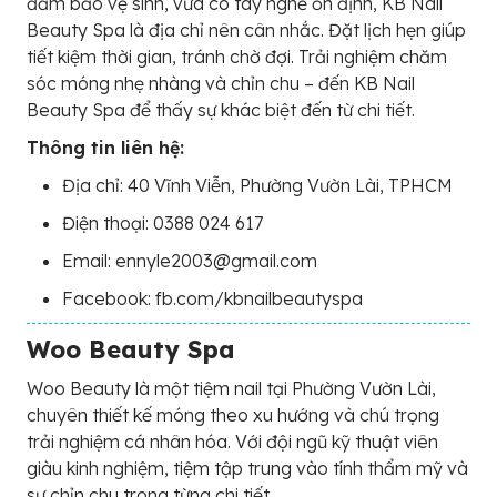
đảm bảo vệ sinh, vừa có tay nghề ổn định, KB Nail
Beauty Spa là địa chỉ nên cân nhắc. Đặt lịch hẹn giúp
tiết kiệm thời gian, tránh chờ đợi. Trải nghiệm chăm
sóc móng nhẹ nhàng và chỉn chu – đến KB Nail
Beauty Spa để thấy sự khác biệt đến từ chi tiết.
Thông tin liên hệ:
Địa chỉ: 40 Vĩnh Viễn, Phường Vườn Lài, TPHCM
Điện thoại: 0388 024 617
Email: ennyle2003@gmail.com
Facebook: fb.com/kbnailbeautyspa
Woo Beauty Spa
Woo Beauty là một tiệm nail tại Phường Vườn Lài,
chuyên thiết kế móng theo xu hướng và chú trọng
trải nghiệm cá nhân hóa. Với đội ngũ kỹ thuật viên
giàu kinh nghiệm, tiệm tập trung vào tính thẩm mỹ và
sự chỉn chu trong từng chi tiết.