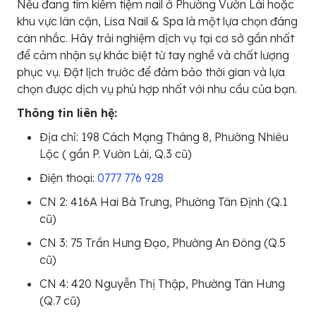
Nếu đang tìm kiếm tiệm nail ở Phường Vườn Lài hoặc
khu vực lân cận, Lisa Nail & Spa là một lựa chọn đáng
cân nhắc. Hãy trải nghiệm dịch vụ tại cơ sở gần nhất
để cảm nhận sự khác biệt từ tay nghề và chất lượng
phục vụ. Đặt lịch trước để đảm bảo thời gian và lựa
chọn được dịch vụ phù hợp nhất với nhu cầu của bạn.
Thông tin liên hệ:
Địa chỉ: 198 Cách Mạng Tháng 8, Phường Nhiêu
Lộc ( gần P. Vườn Lài, Q.3 cũ)
Điện thoại:
0777 776 928
CN 2: 416A Hai Bà Trưng, Phường Tân Định (Q.1
cũ)
CN 3: 75 Trần Hưng Đạo, Phường An Đông (Q.5
cũ)
CN 4: 420 Nguyễn Thị Thập, Phường Tân Hưng
(Q.7 cũ)