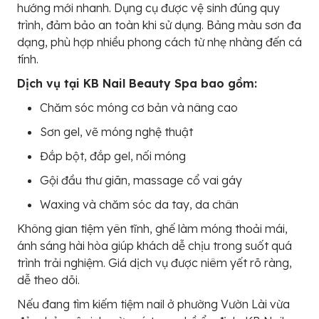
hướng mới nhanh. Dụng cụ được vệ sinh đúng quy
trình, đảm bảo an toàn khi sử dụng. Bảng màu sơn đa
dạng, phù hợp nhiều phong cách từ nhẹ nhàng đến cá
tính.
Dịch vụ tại KB Nail Beauty Spa bao gồm:
Chăm sóc móng cơ bản và nâng cao
Sơn gel, vẽ móng nghệ thuật
Đắp bột, đắp gel, nối móng
Gội đầu thư giãn, massage cổ vai gáy
Waxing và chăm sóc da tay, da chân
Không gian tiệm yên tĩnh, ghế làm móng thoải mái,
ánh sáng hài hòa giúp khách dễ chịu trong suốt quá
trình trải nghiệm. Giá dịch vụ được niêm yết rõ ràng,
dễ theo dõi.
Nếu đang tìm kiếm tiệm nail ở phường Vườn Lài vừa