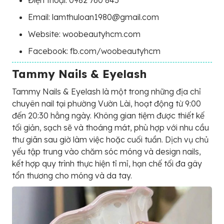
Email: lamthuloan1980@gmail.com
Website: woobeautyhcm.com
Facebook: fb.com/woobeautyhcm
Tammy Nails & Eyelash
Tammy Nails & Eyelash là một trong những địa chỉ
chuyên nail tại phường Vườn Lài, hoạt động từ 9:00
đến 20:30 hằng ngày. Không gian tiệm được thiết kế
tối giản, sạch sẽ và thoáng mát, phù hợp với nhu cầu
thư giãn sau giờ làm việc hoặc cuối tuần. Dịch vụ chủ
yếu tập trung vào chăm sóc móng và design nails,
kết hợp quy trình thực hiện tỉ mỉ, hạn chế tối đa gây
tổn thương cho móng và da tay.