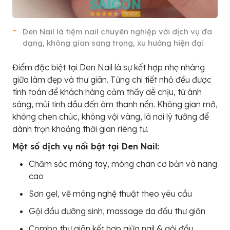
Den Nail là tiệm nail chuyên nghiệp với dịch vụ đa
dạng, không gian sang trọng, xu hướng hiện đại
Điểm đặc biệt tại Den Nail là sự kết hợp nhẹ nhàng
giữa làm đẹp và thư giãn. Từng chi tiết nhỏ đều được
tính toán để khách hàng cảm thấy dễ chịu, từ ánh
sáng, mùi tinh dầu đến âm thanh nền. Không gian mở,
không chen chúc, không vội vàng, là nơi lý tưởng để
dành trọn khoảng thời gian riêng tư.
Một số dịch vụ nổi bật tại Den Nail:
Chăm sóc móng tay, móng chân cơ bản và nâng
cao
Sơn gel, vẽ móng nghệ thuật theo yêu cầu
Gội đầu dưỡng sinh, massage da đầu thư giãn
Combo thư giãn kết hợp giữa nail & gội đầu