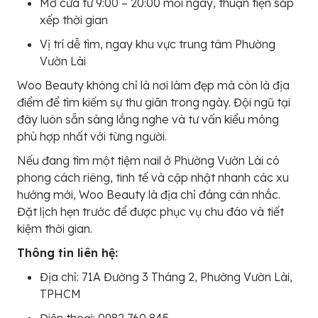
Mở cửa từ 9:00 – 20:00 mỗi ngày, thuận tiện sắp
xếp thời gian
Vị trí dễ tìm, ngay khu vực trung tâm Phường
Vườn Lài
Woo Beauty không chỉ là nơi làm đẹp mà còn là địa
điểm để tìm kiếm sự thư giãn trong ngày. Đội ngũ tại
đây luôn sẵn sàng lắng nghe và tư vấn kiểu móng
phù hợp nhất với từng người.
Nếu đang tìm một tiệm nail ở Phường Vườn Lài có
phong cách riêng, tinh tế và cập nhật nhanh các xu
hướng mới, Woo Beauty là địa chỉ đáng cân nhắc.
Đặt lịch hẹn trước để được phục vụ chu đáo và tiết
kiệm thời gian.
Thông tin liên hệ:
Địa chỉ: 71A Đường 3 Tháng 2, Phường Vườn Lài,
TPHCM
Điện thoại: 0982 760 845