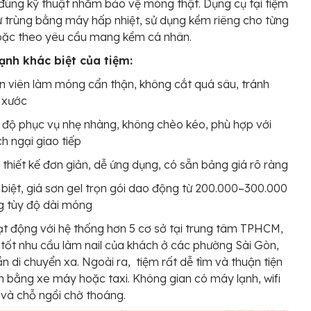
đúng kỹ thuật nhằm bảo vệ móng thật. Dụng cụ tại tiệm
 trùng bằng máy hấp nhiệt, sử dụng kềm riêng cho từng
oặc theo yêu cầu mang kềm cá nhân.
nh khác biệt của tiệm:
 viên làm móng cẩn thận, không cắt quá sâu, tránh
 xước
 độ phục vụ nhẹ nhàng, không chèo kéo, phù hợp với
h ngại giao tiếp
thiết kế đơn giản, dễ ứng dụng, có sẵn bảng giá rõ ràng
biệt, giá sơn gel trọn gói dao động từ 200.000–300.000
g tùy độ dài móng
t động với hệ thống hơn 5 cơ sở tại trung tâm TPHCM,
tốt nhu cầu làm nail của khách ở các phường Sài Gòn,
n di chuyển xa. Ngoài ra, tiệm rất dễ tìm và thuận tiện
n bằng xe máy hoặc taxi. Không gian có máy lạnh, wifi
 và chỗ ngồi chờ thoáng.