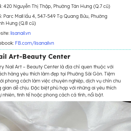
: 420 Nguyễn Thị Thập, Phường Tân Hưng (Q.7 cũ)
: Parc Mall lầu 4, 547-549 Tạ Quang Bửu, Phường
nh Hưng (Q.8 cũ)
site:
lisanail.vn
ebook:
FB.com/lisanailvn
il Art-Beauty Center
 Nail Art – Beauty Center là địa chỉ quen thuộc với
ách hàng yêu thích làm đẹp tại Phường Sài Gòn. Tiệm
với phong cách làm việc chuyên nghiệp, dịch vụ chỉn chu
 gian dễ chịu. Đặc biệt phù hợp với những ai yêu thích
ự nhiên, tinh tế hoặc phong cách cá tính, nổi bật.