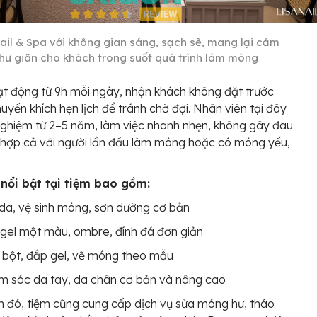
Nail & Spa với không gian sáng, sạch sẽ, mang lại cảm
thư giãn cho khách trong suốt quá trình làm móng
t động từ 9h mỗi ngày, nhận khách không đặt trước
uyến khích hẹn lịch để tránh chờ đợi. Nhân viên tại đây
nghiệm từ 2–5 năm, làm việc nhanh nhẹn, không gây đau
 hợp cả với người lần đầu làm móng hoặc có móng yếu,
 nổi bật tại tiệm bao gồm:
da, vệ sinh móng, sơn dưỡng cơ bản
gel một màu, ombre, đính đá đơn giản
bột, đắp gel, vẽ móng theo mẫu
 sóc da tay, da chân cơ bản và nâng cao
 đó, tiệm cũng cung cấp dịch vụ sửa móng hư, tháo