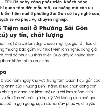
 – TPHCM ngày càng phát triển. Khách hàng
hỉ quan tâm đến mẫu mã, xu hướng mà còn ưu
m kiếm tiệm nail ở phường Sài Gòn có tay nghề cao,
 sạch sẽ và phục vụ chuyên nghiệp.
5 Tiệm nail ở Phường Sài Gòn
cũ) uy tín, chất lượng
họn một địa chỉ làm đẹp chuyên nghiệp, giá tốt, tiêu chí
ng thường bao gồm: kỹ thuật viên lành nghề, bảng giá
h, thái độ phục vụ thân thiện. Dưới đây là những tiệm
g tham khảo tại khu vực này.
Spa
l & Spa nằm ngay khu vực trung tâm Quận 1 cũ, gần các
ng chính của Phường Bến Thành, là lựa chọn đáng cân
 những ai đang tìm kiếm một địa chỉ làm móng chỉn
h vụ ổn định và mức giá hợp lý. Với không gian nhỏ gọn
ợc bố trí gọn gàng, sạch sẽ, nơi đây phục vụ chủ yếu