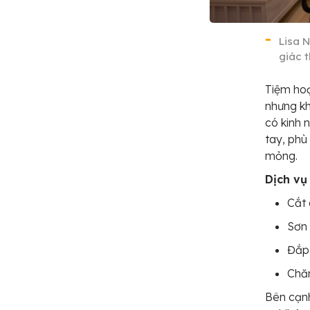
Lisa 
giác 
Tiệm hoạ
nhưng kh
có kinh 
tay, phù
mỏng.
Dịch vụ
Cắt 
Sơn 
Đắp 
Chăm
Bên cạnh