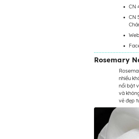
CN 4
CN 5
Chá
Web
Fac
Rosemary Na
Rosemary
nhiều kh
nổi bật 
và không
vẻ đẹp t