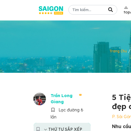
top
Trang Chủ
5 Ti
Trần Long
Giang
đẹp 
Lạc đường 6
P. Sài Gò
lần
Nhu cầu
THỨ TỰ SẮP XẾP