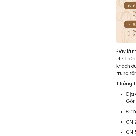
Đây là m
chất lượ
khách du
trung tâ
Thông ti
Địa 
Gòn,
Điện
CN 2
CN 3