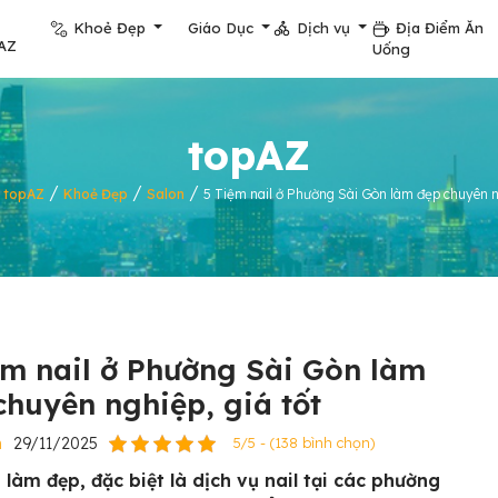
Khoẻ Đẹp
Giáo Dục
Dịch vụ
Địa Điểm Ăn
AZ
Uống
topAZ
/
/
/
/
topAZ
Khoẻ Đẹp
Salon
5 Tiệm nail ở Phường Sài Gòn làm đẹp chuyên ng
ệm nail ở Phường Sài Gòn làm
chuyên nghiệp, giá tốt
n
29/11/2025
5/5 - (138 bình chọn)
 làm đẹp, đặc biệt là dịch vụ nail tại các phường