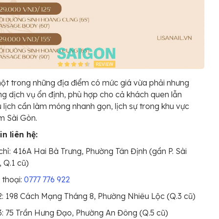
ột trong những địa điểm có mức giá vừa phải nhưng
ng dịch vụ ổn định, phù hợp cho cả khách quen lẫn
 lịch cần làm móng nhanh gọn, lịch sự trong khu vực
m Sài Gòn.
n liên hệ:
chỉ:
416A Hai Bà Trưng, Phường Tân Định (gần P. Sài
 Q.1 cũ)
 thoại:
0777 776 922
: 198 Cách Mạng Tháng 8, Phường Nhiêu Lộc (Q.3 cũ)
: 75 Trần Hưng Đạo, Phường An Đông (Q.5 cũ)