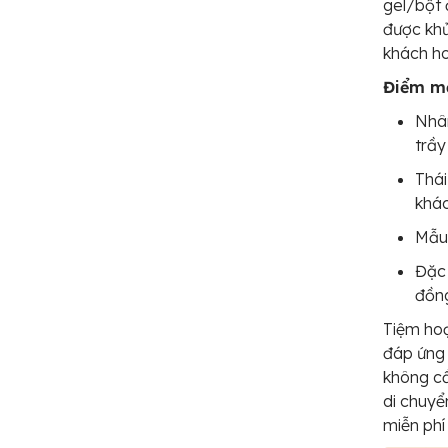
gel/bột 
được khử
khách h
Điểm mạ
Nhân
trầy
Thái
khác
Mẫu 
Đặc 
đồn
Tiệm hoạ
đáp ứng 
không cầ
di chuyể
miễn phí