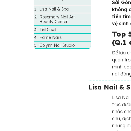
Sài Gòn
Lisa Nail & Spa
không c
tiên tì
Rosemary Nail Art-
Beauty Center
vệ sinh
T&D nail
Top 
Fame Nails
(Q.1 
Colynn Nail Studio
Để lựa c
quan trọ
minh bạc
nail đán
Lisa Nail & 
Lisa Nai
trục đườ
nhắc cho
chu, dịc
nhưng đư