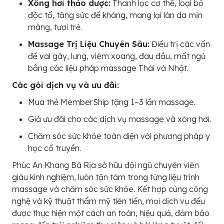
Xông hơi thảo dược:
Thanh lọc cơ thể, loại bỏ
độc tố, tăng sức đề kháng, mang lại làn da mịn
màng, tươi trẻ.
Massage Trị Liệu Chuyên Sâu:
Điều trị các vấn
đề vai gáy, lưng, viêm xoang, đau đầu, mất ngủ
bằng các liệu pháp massage Thái và Nhật.
Các gói dịch vụ và ưu đãi:
Mua thẻ MemberShip tặng 1–3 lần massage.
Giá ưu đãi cho các dịch vụ massage và xông hơi.
Chăm sóc sức khỏe toàn diện với phương pháp y
học cổ truyền.
Phúc An Khang Bà Rịa sở hữu đội ngũ chuyên viên
giàu kinh nghiệm, luôn tận tâm trong từng liệu trình
massage và chăm sóc sức khỏe. Kết hợp cùng công
nghệ và kỹ thuật thẩm mỹ tiên tiến, mọi dịch vụ đều
được thực hiện một cách an toàn, hiệu quả, đảm bảo