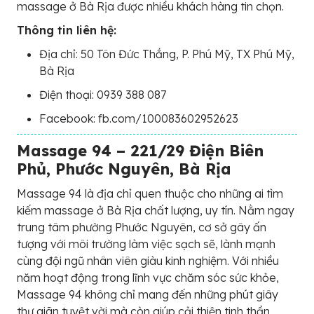
massage ở Bà Rịa được nhiều khách hàng tin chọn.
Thông tin liên hệ:
Địa chỉ: 50 Tôn Đức Thắng, P. Phú Mỹ, TX Phú Mỹ,
Bà Rịa
Điện thoại: 0939 388 087
Facebook: fb.com/100083602952623
Massage 94 – 221/29 Điện Biên
Phủ, Phước Nguyên, Bà Rịa
Massage 94 là địa chỉ quen thuộc cho những ai tìm
kiếm massage ở Bà Rịa chất lượng, uy tín. Nằm ngay
trung tâm phường Phước Nguyên, cơ sở gây ấn
tượng với môi trường làm việc sạch sẽ, lành mạnh
cùng đội ngũ nhân viên giàu kinh nghiệm. Với nhiều
năm hoạt động trong lĩnh vực chăm sóc sức khỏe,
Massage 94 không chỉ mang đến những phút giây
thư giãn tuyệt vời mà còn giúp cải thiện tinh thần,