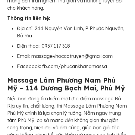
mang đến trải nghiệm thư giãn và hài lòng tuyệt đối
cho khách hàng.
Thông tin liên hệ:
Địa chỉ: 244 Nguyễn Văn Linh, P. Phước Nguyên,
Bà Rịa
Điện thoại: 0937 117 318
Email: massageyhoccotruyen@gmail.com
Facebook: fb.com/phucankhangmassa
Massage Lâm Phương Nam Phú
Mỹ – 114 Dương Bạch Mai, Phú Mỹ
Nếu bạn đang tìm kiếm một địa điểm massage Bà
Rịa uy tín, chất lượng, thì Massage Lâm Phương Nam
Phú Mỹ chính là lựa chọn lý tưởng. Nằm ngay trung
tâm Phú Mỹ, cơ sở mang đến không gian thư giãn
sang trọng, hiện đại và ấm cúng, giúp bạn giải tỏa
căng thẳng, phục hồi sức khỏe và nâng cao tinh thần.