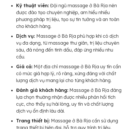
Kỹ thuật viên:
Đội ngũ massage ở Bà Rịa nên
được đào tạo chuyên nghiệp, am hiểu nhiều
phương pháp trị liệu, tạo sự tin tưởng và an toàn
cho khách hàng.
Dịch vụ:
Massage ở Bà Rịa phù hợp khi có dịch
vụ đa dạng, từ massage thư giãn, trị liệu chuyên
sâu, đá nóng đến tinh dầu, đáp ứng nhiều nhu
cầu.
Giá cả:
Một địa chỉ massage ở Bà Rịa uy tín cần
có mức giá hợp lý, rõ ràng, xứng đáng với chất
lượng dịch vụ mang lại cho từng khách hàng.
Đánh giá khách hàng:
Massage ở Bà Rịa đáng
lựa chọn thường nhận được nhiều phản hồi tích
cực, cho thấy sự hài lòng, uy tín và chất lượng
dịch vụ ổn định lâu dài.
Trang thiết bị:
Massage ở Bà Rịa cần sử dụng
trang thiết bị hiện đại, hỗ trợ quy trình trị liệu,