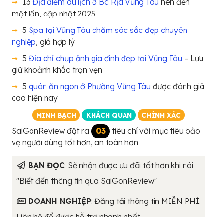
13
Địa điểm du lịch ở Bà Rịa Vũng Tàu
nên đến
một lần, cập nhật 2025
5
Spa tại Vũng Tàu chăm sóc sắc đẹp chuyên
nghiệp
, giá hợp lý
5
Địa chỉ chụp ảnh gia đình đẹp tại Vũng Tàu
– Lưu
giữ khoảnh khắc trọn vẹn
5
quán ăn ngon ở Phường Vũng Tàu
được đánh giá
cao hiện nay
MINH BẠCH
KHÁCH QUAN
CHÍNH XÁC
SaiGonReview đặt ra
03
tiêu chí với mục tiêu bảo
vệ người dùng tốt hơn, an toàn hơn
BẠN ĐỌC
: Sẽ nhận được ưu đãi tốt hơn khi nói
"Biết đến thông tin qua SaiGonReview"
DOANH NGHIỆP
: Đăng tải thông tin MIỄN PHÍ.
Liên hệ để được hỗ trợ nhanh nhất