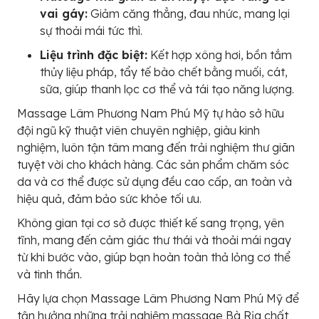
vai gáy:
Giảm căng thẳng, đau nhức, mang lại
sự thoải mái tức thì.
Liệu trình đặc biệt:
Kết hợp xông hơi, bồn tắm
thủy liệu pháp, tẩy tế bào chết bằng muối, cát,
sữa, giúp thanh lọc cơ thể và tái tạo năng lượng.
Massage Lâm Phương Nam Phú Mỹ tự hào sở hữu
đội ngũ kỹ thuật viên chuyên nghiệp, giàu kinh
nghiệm, luôn tận tâm mang đến trải nghiệm thư giãn
tuyệt vời cho khách hàng. Các sản phẩm chăm sóc
da và cơ thể được sử dụng đều cao cấp, an toàn và
hiệu quả, đảm bảo sức khỏe tối ưu.
Không gian tại cơ sở được thiết kế sang trọng, yên
tĩnh, mang đến cảm giác thư thái và thoải mái ngay
từ khi bước vào, giúp bạn hoàn toàn thả lỏng cơ thể
và tinh thần.
Hãy lựa chọn Massage Lâm Phương Nam Phú Mỹ để
tận hưởng những trải nghiệm massage Bà Rịa chất