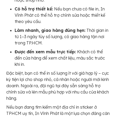
hoặc shop nhỏ.
Có hỗ trợ thiết kế:
Nếu bạn chưa có file in, In
Vĩnh Phát có thể hỗ trợ chỉnh sửa hoặc thiết kế
theo yêu cầu.
Làm nhanh, giao hàng đúng hẹn:
Thời gian in
từ 1–3 ngày tùy số lượng, có giao hàng tận nơi
trong TP.HCM.
Được đến xem mẫu trực tiếp:
Khách có thể
đến cửa hàng để xem chất liệu, màu sắc trước
khi in.
Đặc biệt, bạn có thể in số lượng ít với giá hợp lý – cực
kỳ tiện lợi cho shop nhỏ, cá nhân hoặc người mới kinh
doanh. Ngoài ra, đội ngũ tại đây sẵn sàng hỗ trợ
chỉnh sửa và lên mẫu phù hợp với nhu cầu của khách
hàng.
Nếu bạn đang tìm kiếm một địa chỉ in sticker ở
TPHCM uy tín, In Vĩnh Phát là một lựa chọn đáng cân