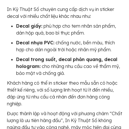
In Kỹ Thuật Số chuyên cung cấp dịch vụ in sticker
decal với nhiều chất liệu khác nhau như:
Decal giấy:
phù hợp cho tem nhãn sản phẩm,
dán hộp quà, bao bì thực phẩm.
Decal nhựa PVC:
chống nước, bền màu, thích
hợp cho dán ngoài trời hoặc nhãn mỹ phẩm.
Decal trong suốt, decal phản quang, decal
hologram:
cho những nhu cầu cao về thẩm mỹ,
bảo mật và chống giả.
Khách hàng có thể in sticker theo mẫu sẵn có hoặc
thiết kế riêng, với số lượng linh hoạt từ ít đến nhiều,
đáp ứng từ nhu cầu cá nhân đến đơn hàng công
nghiệp.
Được thành lập và hoạt động với phương châm “Chất
lượng là ưu tiên hàng đầu”, In Kỹ Thuật Số không
ngừng đầu tư vào công nghệ, máy móc hiện đại cùng