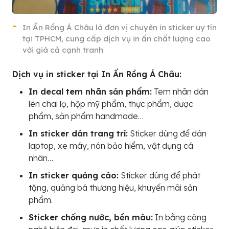
In Ấn Rồng Á Châu là đơn vị chuyên in sticker uy tín
tại TPHCM, cung cấp dịch vụ in ấn chất lượng cao
với giá cả cạnh tranh
Dịch vụ in sticker tại In Ấn Rồng Á Châu:
In decal tem nhãn sản phẩm:
Tem nhãn dán
lên chai lọ, hộp mỹ phẩm, thực phẩm, dược
phẩm, sản phẩm handmade…
In sticker dán trang trí:
Sticker dùng để dán
laptop, xe máy, nón bảo hiểm, vật dụng cá
nhân…
In sticker quảng cáo:
Sticker dùng để phát
tặng, quảng bá thương hiệu, khuyến mãi sản
phẩm.
Sticker chống nước, bền màu:
In bằng công