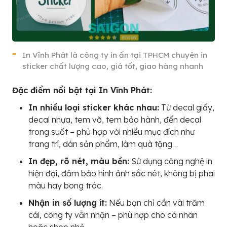
In Vĩnh Phát là công ty in ấn tại TPHCM chuyên in
sticker chất lượng cao, giá tốt, giao hàng nhanh
Đặc điểm nổi bật tại In Vĩnh Phát:
In nhiều loại sticker khác nhau:
Từ decal giấy,
decal nhựa, tem vỡ, tem bảo hành, đến decal
trong suốt – phù hợp với nhiều mục đích như
trang trí, dán sản phẩm, làm quà tặng…
In đẹp, rõ nét, màu bền:
Sử dụng công nghệ in
hiện đại, đảm bảo hình ảnh sắc nét, không bị phai
màu hay bong tróc.
Nhận in số lượng ít:
Nếu bạn chỉ cần vài trăm
cái, công ty vẫn nhận – phù hợp cho cá nhân