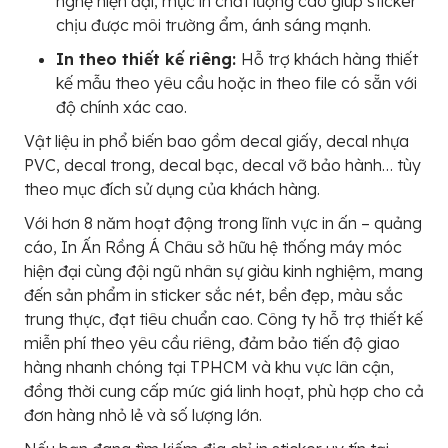
nghệ hiện đại, mực in chất lượng cao giúp sticker
chịu được môi trường ẩm, ánh sáng mạnh.
In theo thiết kế riêng:
Hỗ trợ khách hàng thiết
kế mẫu theo yêu cầu hoặc in theo file có sẵn với
độ chính xác cao.
Vật liệu in phổ biến bao gồm decal giấy, decal nhựa
PVC, decal trong, decal bạc, decal vỡ bảo hành… tùy
theo mục đích sử dụng của khách hàng.
Với hơn 8 năm hoạt động trong lĩnh vực in ấn – quảng
cáo, In Ấn Rồng Á Châu sở hữu hệ thống máy móc
hiện đại cùng đội ngũ nhân sự giàu kinh nghiệm, mang
đến sản phẩm in sticker sắc nét, bền đẹp, màu sắc
trung thực, đạt tiêu chuẩn cao. Công ty hỗ trợ thiết kế
miễn phí theo yêu cầu riêng, đảm bảo tiến độ giao
hàng nhanh chóng tại TPHCM và khu vực lân cận,
đồng thời cung cấp mức giá linh hoạt, phù hợp cho cả
đơn hàng nhỏ lẻ và số lượng lớn.