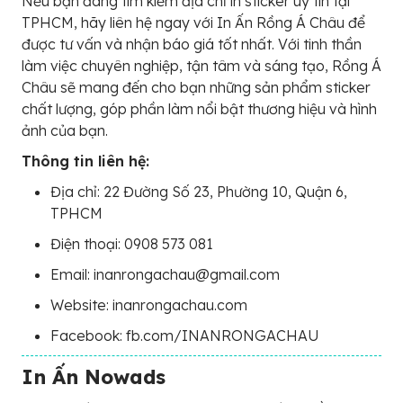
Nếu bạn đang tìm kiếm địa chỉ in sticker uy tín tại
TPHCM, hãy liên hệ ngay với In Ấn Rồng Á Châu để
được tư vấn và nhận báo giá tốt nhất. Với tinh thần
làm việc chuyên nghiệp, tận tâm và sáng tạo, Rồng Á
Châu sẽ mang đến cho bạn những sản phẩm sticker
chất lượng, góp phần làm nổi bật thương hiệu và hình
ảnh của bạn.
Thông tin liên hệ:
Địa chỉ: 22 Đường Số 23, Phường 10, Quận 6,
TPHCM
Điện thoại: 0908 573 081
Email: inanrongachau@gmail.com
Website: inanrongachau.com
Facebook: fb.com/INANRONGACHAU
In Ấn Nowads