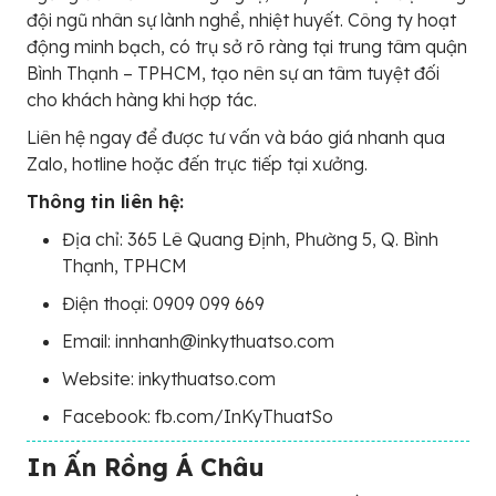
đội ngũ nhân sự lành nghề, nhiệt huyết. Công ty hoạt
động minh bạch, có trụ sở rõ ràng tại trung tâm quận
Bình Thạnh – TPHCM, tạo nên sự an tâm tuyệt đối
cho khách hàng khi hợp tác.
Liên hệ ngay để được tư vấn và báo giá nhanh qua
Zalo, hotline hoặc đến trực tiếp tại xưởng.
Thông tin liên hệ:
Địa chỉ: 365 Lê Quang Định, Phường 5, Q. Bình
Thạnh, TPHCM
Điện thoại: 0909 099 669
Email: innhanh@inkythuatso.com
Website: inkythuatso.com
Facebook: fb.com/InKyThuatSo
In Ấn Rồng Á Châu