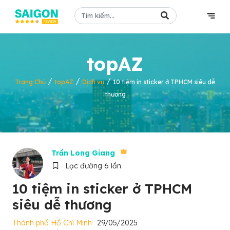
topAZ
/
/
/
Trang Chủ
topAZ
Dịch vụ
10 tiệm in sticker ở TPHCM siêu dễ
thương
Trần Long Giang
Lạc đường 6 lần
10 tiệm in sticker ở TPHCM
siêu dễ thương
Thành phố Hồ Chí Minh
29/05/2025