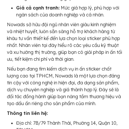
Giá cả cạnh tranh:
Mức giá hợp lý, phù hợp với
ngân sách của doanh nghiệp và cá nhân.
Nowads sở hữu đội ngũ nhân viên giàu kinh nghiệm
và nhiệt huyết, luôn sẵn sàng hỗ trợ khách hàng từ
khâu tư vấn thiết kế đến lựa chọn loại sticker phù hợp
nhất. Nhân viên tại đây hiểu rõ các yêu cầu kỹ thuật
và xu hướng thị trường, giúp bạn có giải pháp in ấn tối
ưu, tiết kiệm chi phí và thời gian.
Nếu bạn đang tìm kiếm dịch vụ in ấn sticker chất
lượng cao tại TPHCM, Nowads là một lựa chọn đáng
tin cậy với công nghệ in hiện đại, đa dạng sản phẩm,
dịch vụ chuyên nghiệp và giá thành hợp lý. Đây sẽ là
đối tác đồng hành giúp bạn nâng tầm thương hiệu và
tạo dấu ấn riêng cho sản phẩm của mình.
Thông tin liên hệ:
Địa chỉ: 7B/79 Thành Thái, Phường 14, Quận 10,