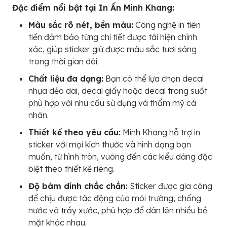
Đặc điểm nổi bật tại In Ấn Minh Khang:
Màu sắc rõ nét, bền màu:
Công nghệ in tiên
tiến đảm bảo từng chi tiết được tái hiện chính
xác, giúp sticker giữ được màu sắc tươi sáng
trong thời gian dài.
Chất liệu đa dạng:
Bạn có thể lựa chọn decal
nhựa dẻo dai, decal giấy hoặc decal trong suốt
phù hợp với nhu cầu sử dụng và thẩm mỹ cá
nhân.
Thiết kế theo yêu cầu:
Minh Khang hỗ trợ in
sticker với mọi kích thước và hình dạng bạn
muốn, từ hình tròn, vuông đến các kiểu dáng đặc
biệt theo thiết kế riêng.
Độ bám dính chắc chắn:
Sticker được gia công
để chịu được tác động của môi trường, chống
nước và trầy xước, phù hợp để dán lên nhiều bề
mặt khác nhau.