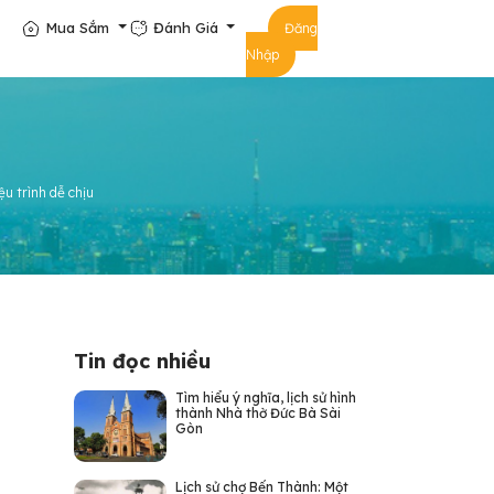
Mua Sắm
Đánh Giá
Đăng
Nhập
u trình dễ chịu
Tin đọc nhiều
Tìm hiểu ý nghĩa, lịch sử hình
thành Nhà thờ Đức Bà Sài
Gòn
Lịch sử chợ Bến Thành: Một