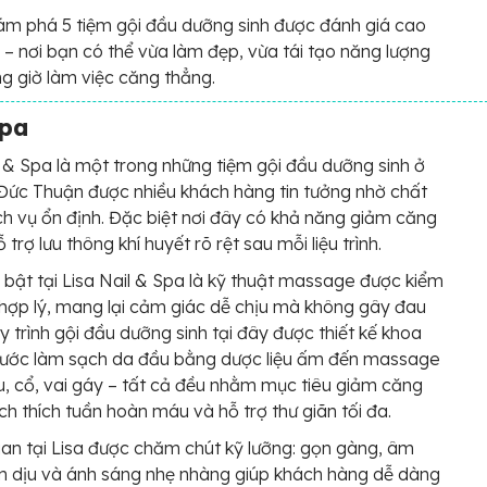
m phá 5 tiệm gội đầu dưỡng sinh được đánh giá cao
 – nơi bạn có thể vừa làm đẹp, vừa tái tạo năng lượng
g giờ làm việc căng thẳng.
Spa
l & Spa là một trong những tiệm gội đầu dưỡng sinh ở
ức Thuận được nhiều khách hàng tin tưởng nhờ chất
ch vụ ổn định. Đặc biệt nơi đây có khả năng giảm căng
 trợ lưu thông khí huyết rõ rệt sau mỗi liệu trình.
 bật tại Lisa Nail & Spa là kỹ thuật massage được kiểm
 hợp lý, mang lại cảm giác dễ chịu mà không gây đau
y trình gội đầu dưỡng sinh tại đây được thiết kế khoa
 bước làm sạch da đầu bằng dược liệu ấm đến massage
, cổ, vai gáy – tất cả đều nhằm mục tiêu giảm căng
ích thích tuần hoàn máu và hỗ trợ thư giãn tối đa.
an tại Lisa được chăm chút kỹ lưỡng: gọn gàng, âm
m dịu và ánh sáng nhẹ nhàng giúp khách hàng dễ dàng