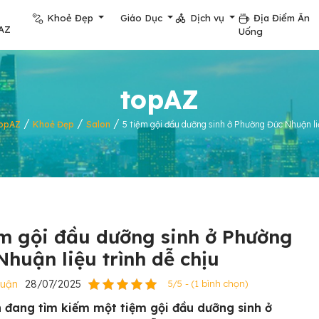
Khoẻ Đẹp
Giáo Dục
Dịch vụ
Địa Điểm Ăn
AZ
Uống
topAZ
/
/
/
opAZ
Khoẻ Đẹp
Salon
5 tiệm gội đầu dưỡng sinh ở Phường Đức Nhuận liệ
ệm gội đầu dưỡng sinh ở Phường
Nhuận liệu trình dễ chịu
huận
28/07/2025
5/5 - (1 bình chọn)
 đang tìm kiếm một tiệm gội đầu dưỡng sinh ở