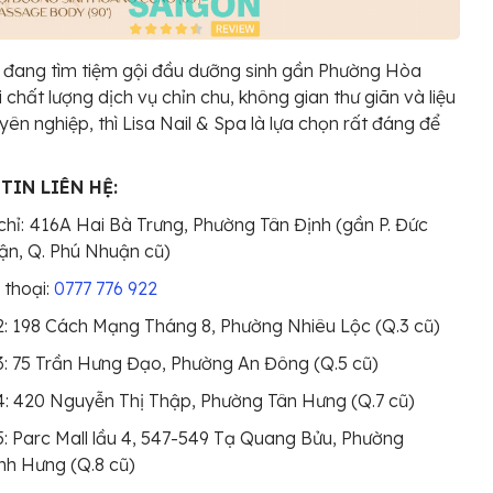
 đang tìm tiệm gội đầu dưỡng sinh gần Phường Hòa
 chất lượng dịch vụ chỉn chu, không gian thư giãn và liệu
uyên nghiệp, thì Lisa Nail & Spa là lựa chọn rất đáng để
TIN LIÊN HỆ:
chỉ:
416A Hai Bà Trưng, Phường Tân Định (gần P. Đức
n, Q. Phú Nhuận cũ)
 thoại:
0777 776 922
: 198 Cách Mạng Tháng 8, Phường Nhiêu Lộc (Q.3 cũ)
: 75 Trần Hưng Đạo, Phường An Đông (Q.5 cũ)
: 420 Nguyễn Thị Thập, Phường Tân Hưng (Q.7 cũ)
: Parc Mall lầu 4, 547-549 Tạ Quang Bửu, Phường
nh Hưng (Q.8 cũ)