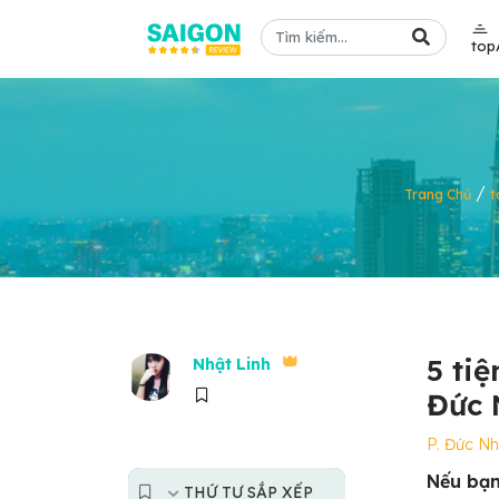
top
/
Trang Chủ
t
5 ti
Nhật Linh
Đức 
P. Đức N
Nếu bạn
THỨ TỰ SẮP XẾP