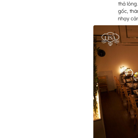
thả lỏng
gốc, thâ
nhạy cả