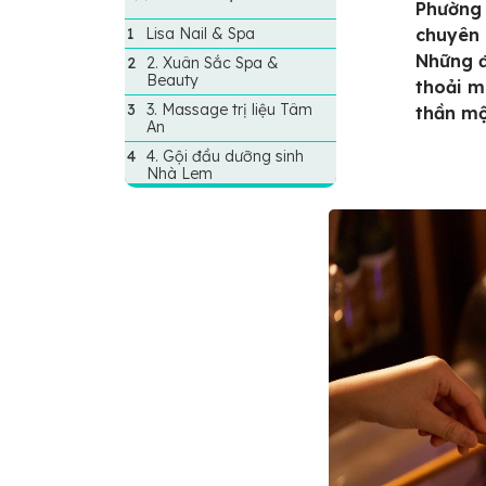
Phường 
Lisa Nail & Spa
chuyên 
Những đ
2. Xuân Sắc Spa &
Beauty
thoải m
3. Massage trị liệu Tâm
thần mộ
An
4. Gội đầu dưỡng sinh
Nhà Lem