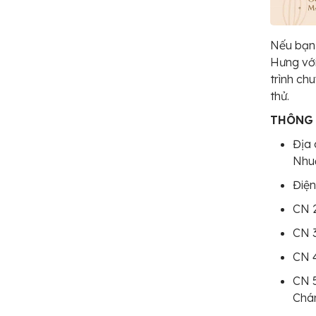
Nếu bạn
Hưng với
trình ch
thử.
THÔNG 
Địa 
Nhuậ
Điện
CN 2
CN 3
CN 4
CN 5
Chá