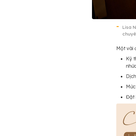
Lisa 
chuyê
Một vài 
Kỹ t
nhức
Dịch
Mức 
Đặt 