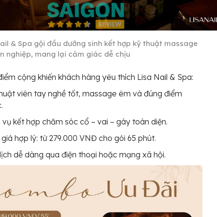
Nail & Spa gội đầu dưỡng sinh kết hợp kỹ thuật massage
n nghiệp, mang lại cảm giác dễ chịu
điểm cộng khiến khách hàng yêu thích Lisa Nail & Spa:
huật viên tay nghề tốt, massage êm và đúng điểm
.
 vụ kết hợp chăm sóc cổ – vai – gáy toàn diện.
giá hợp lý: từ 279.000 VNĐ cho gói 65 phút.
lịch dễ dàng qua điện thoại hoặc mạng xã hội.