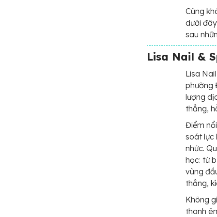
Cùng khá
dưới đây
sau nhữn
Lisa Nail & 
Lisa Nai
phường Đ
lượng dị
thẳng, hỗ
Điểm nổi
soát lực
nhức. Qu
học: từ
vùng đầu
thẳng, k
Không gi
thanh ê