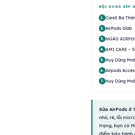
NỘI DUNG XẾP 
CareS Ba Thán
1.
AirPods Glab
2.
NGÁO AIRPO
3.
AMI CARE – S
4.
Huy Dũng Mob
5.
Airpods Acces
6.
Huy Dũng Mobi
7.
Sửa AirPods ở
nhỏ, rè, lỗi mic
trạng, bạn có t
điểm bảo hành A