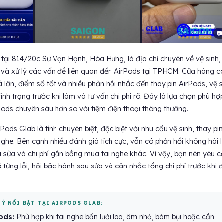
📷
tại 814/20c Sư Vạn Hạnh, Hòa Hưng, là địa chỉ chuyên về vệ sinh,
a và xử lý các vấn đề liên quan đến AirPods tại TPHCM. Cửa hàng c
 lớn, điểm số tốt và nhiều phản hồi nhắc đến thay pin AirPods, vệ s
tình trạng trước khi làm và tư vấn chi phí rõ. Đây là lựa chọn phù hợ
ods chuyên sâu hơn so với tiệm điện thoại thông thường.
ods Glab là tính chuyên biệt, đặc biệt với nhu cầu vệ sinh, thay pi
 nghe. Bên cạnh nhiều đánh giá tích cực, vẫn có phản hồi không hài 
au sửa và chi phí gần bằng mua tai nghe khác. Vì vậy, bạn nên yêu 
õ từng lỗi, hỏi bảo hành sau sửa và cân nhắc tổng chi phí trước khi
 Ý NỔI BẬT TẠI AIRPODS GLAB:
ods:
Phù hợp khi tai nghe bẩn lưới loa, âm nhỏ, bám bụi hoặc cần