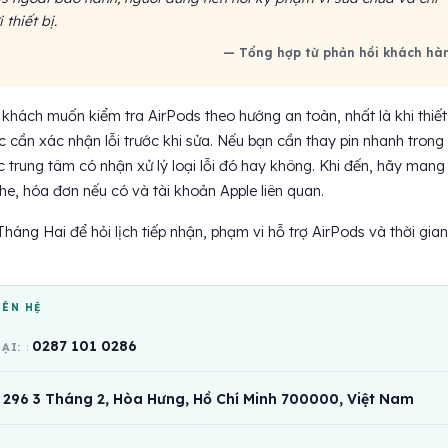
 thiết bị.
— Tổng hợp từ phản hồi khách hà
khách muốn kiểm tra AirPods theo hướng an toàn, nhất là khi thiết
 cần xác nhận lỗi trước khi sửa. Nếu bạn cần thay pin nhanh trong
c trung tâm có nhận xử lý loại lỗi đó hay không. Khi đến, hãy mang
ghe, hóa đơn nếu có và tài khoản Apple liên quan.
háng Hai để hỏi lịch tiếp nhận, phạm vi hỗ trợ AirPods và thời gian
IÊN HỆ
0287 101 0286
OẠI:
296 3 Tháng 2, Hòa Hưng, Hồ Chí Minh 700000, Việt Nam