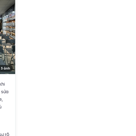
 3 ảnh
khi
m sửa
e,
ù
sự rõ