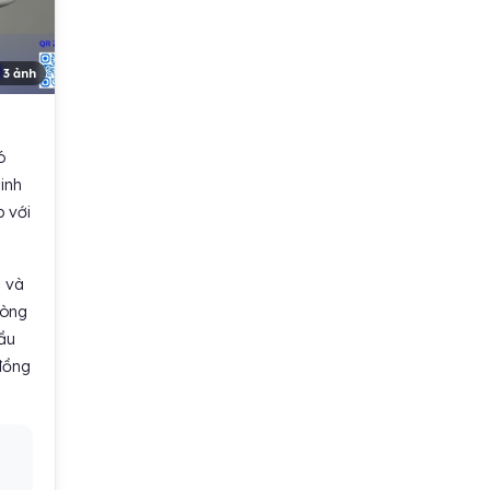
 3 ảnh
ó
inh
p với
n và
lòng
cầu
 đồng