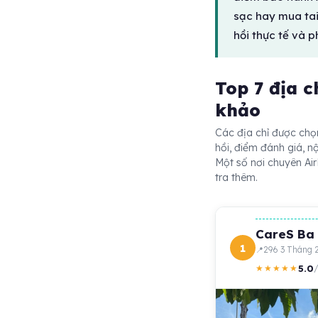
sạc hay mua tai 
hồi thực tế và p
Top 7 địa 
khảo
Các địa chỉ được chọn
hồi, điểm đánh giá, n
Một số nơi chuyên Air
tra thêm.
CareS Ba 
1
296 3 Tháng 
5.0
★★★★★
/