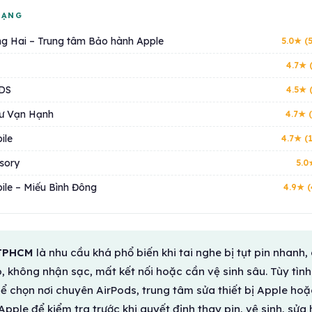
HẠNG
g Hai – Trung tâm Bảo hành Apple
5.0★ (
4.7★ 
DS
4.5★ 
ư Vạn Hạnh
4.7★ 
ile
4.7★ (
sory
5.0
le – Miếu Bình Đông
4.9★ (
 TPHCM
là nhu cầu khá phổ biến khi tai nghe bị tụt pin nhanh,
ro, không nhận sạc, mất kết nối hoặc cần vệ sinh sâu. Tùy tình
hể chọn nơi chuyên AirPods, trung tâm sửa thiết bị Apple hoặ
pple để kiểm tra trước khi quyết định thay pin, vệ sinh, sửa