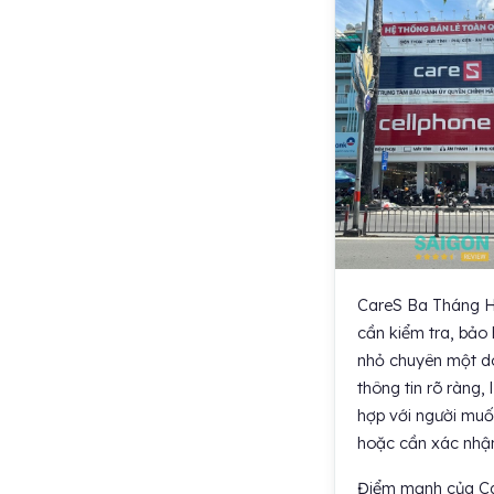
CareS Ba Tháng Ha
cần kiểm tra, bảo 
nhỏ chuyên một dò
thông tin rõ ràng,
hợp với người muố
hoặc cần xác nhận 
Điểm mạnh của Care