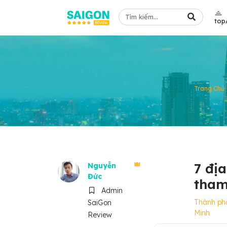
top
Trang Chủ
7 đị
Nguyễn
Đức
tham
Admin
Thành ph
SaiGon
Minh
Review