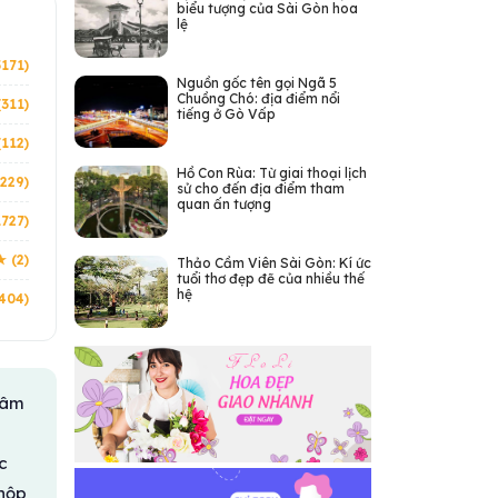
biểu tượng của Sài Gòn hoa
lệ
5171)
Nguồn gốc tên gọi Ngã 5
Chuồng Chó: địa điểm nổi
(311)
tiếng ở Gò Vấp
(112)
Hồ Con Rùa: Từ giai thoại lịch
(229)
sử cho đến địa điểm tham
quan ấn tượng
1727)
★ (2)
Thảo Cầm Viên Sài Gòn: Kí ức
tuổi thơ đẹp đẽ của nhiều thế
hệ
404)
 âm
c
 hộp