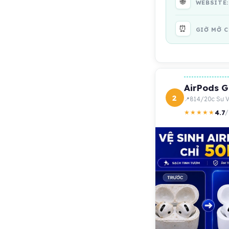
🌐
WEBSITE
⏰
GIỜ MỞ 
AirPods G
2
814/20c Sư V
4.7
★★★★★
/