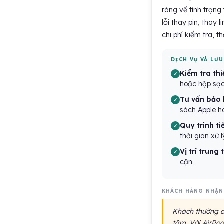
ràng về tình trạng
lỗi thay pin, thay
chi phí kiểm tra, 
DỊCH VỤ VÀ LƯU
Kiểm tra thi
hoặc hộp sạc
Tư vấn bảo 
sách Apple h
Quy trình ti
thời gian xử 
Vị trí trung
cận.
KHÁCH HÀNG NHẬN
Khách thường đá
tâm. Với AirPo