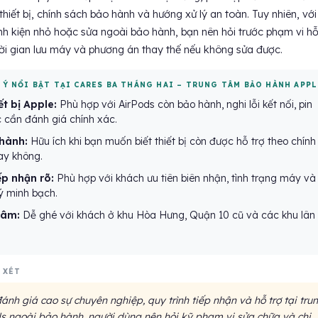
 thiết bị, chính sách bảo hành và hướng xử lý an toàn. Tuy nhiên, vớ
 linh kiện nhỏ hoặc sửa ngoài bảo hành, bạn nên hỏi trước phạm vi hỗ
thời gian lưu máy và phương án thay thế nếu không sửa được.
 Ý NỔI BẬT TẠI CARES BA THÁNG HAI – TRUNG TÂM BẢO HÀNH APPL
ết bị Apple:
Phù hợp với AirPods còn bảo hành, nghi lỗi kết nối, pin
 cần đánh giá chính xác.
hành:
Hữu ích khi bạn muốn biết thiết bị còn được hỗ trợ theo chính
ay không.
ếp nhận rõ:
Phù hợp với khách ưu tiên biên nhận, tình trạng máy và
lý minh bạch.
 tâm:
Dễ ghé với khách ở khu Hòa Hưng, Quận 10 cũ và các khu lân
 XÉT
nh giá cao sự chuyên nghiệp, quy trình tiếp nhận và hỗ trợ tại tru
ds ngoài bảo hành, người dùng nên hỏi kỹ phạm vi sửa chữa và chi