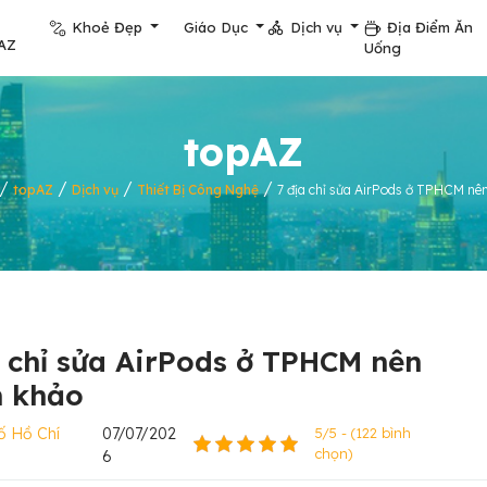
Khoẻ Đẹp
Giáo Dục
Dịch vụ
Địa Điểm Ăn
AZ
Uống
topAZ
/
/
/
/
topAZ
Dịch vụ
Thiết Bị Công Nghệ
7 địa chỉ sửa AirPods ở TPHCM nê
a chỉ sửa AirPods ở TPHCM nên
 khảo
ố Hồ Chí
07/07/202
5/5 - (122 bình
chọn)
6