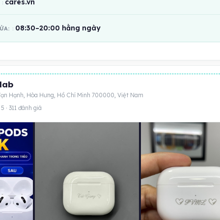
cares.vn
:
08:30–20:00 hằng ngày
CỬA:
lab
ạn Hạnh, Hòa Hưng, Hồ Chí Minh 700000, Việt Nam
 5 · 311 đánh giá