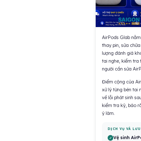
AirPods Glab nằm 
thay pin, sửa chữ
lượng đánh giá khá
tai nghe, kiểm tra 
người cần sửa AirP
Điểm cộng của AirP
xử lý từng bên tai
về lỗi phát sinh s
kiểm tra kỹ, báo r
ý làm.
DỊCH VỤ VÀ LƯU
Vệ sinh AirP