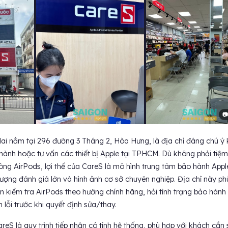
📷
i nằm tại 296 đường 3 Tháng 2, Hòa Hưng, là địa chỉ đáng chú ý 
hành hoặc tư vấn các thiết bị Apple tại TPHCM. Dù không phải tiệ
ng AirPods, lợi thế của CareS là mô hình trung tâm bảo hành Appl
 lượng đánh giá lớn và hình ảnh cơ sở chuyên nghiệp. Địa chỉ này ph
n kiểm tra AirPods theo hướng chính hãng, hỏi tình trạng bảo hành
lỗi trước khi quyết định sửa/thay.
S là quy trình tiếp nhận có tính hệ thống, phù hợp với khách cần 