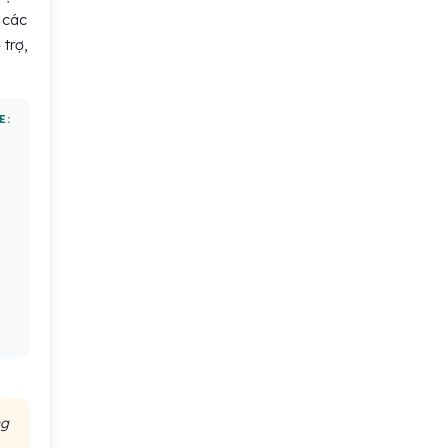
i các
 trợ,
E:
ng