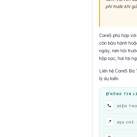
phí trước khi gửi
CareS phù hợp với 
còn bảo hành hoặc
ngày, nên hỏi trướ
hộp sạc, hai tai n
Liên hệ CareS Ba T
lý dự kiến.
THÔNG TIN L
📞
ĐIỆN TH
📍
ĐỊA CHỈ: