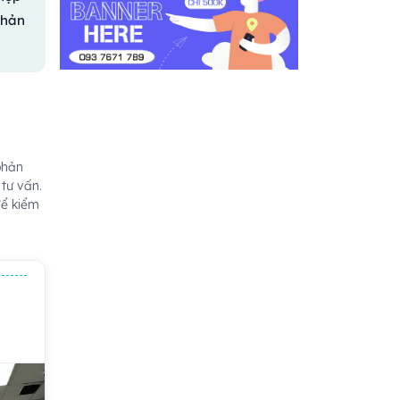
phản
phản
tư vấn.
để kiểm