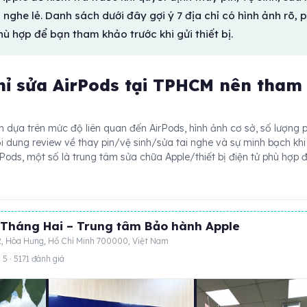
nghe lẻ. Danh sách dưới đây gợi ý 7 địa chỉ có hình ảnh rõ, 
hù hợp để bạn tham khảo trước khi gửi thiết bị.
chỉ sửa AirPods tại TPHCM nên tham
 dựa trên mức độ liên quan đến AirPods, hình ảnh cơ sở, số lượng 
ội dung review về thay pin/vệ sinh/sửa tai nghe và sự minh bạch khi 
Pods, một số là trung tâm sửa chữa Apple/thiết bị điện tử phù hợp 
Tháng Hai – Trung tâm Bảo hành Apple
2, Hòa Hưng, Hồ Chí Minh 700000, Việt Nam
 5 · 5171 đánh giá