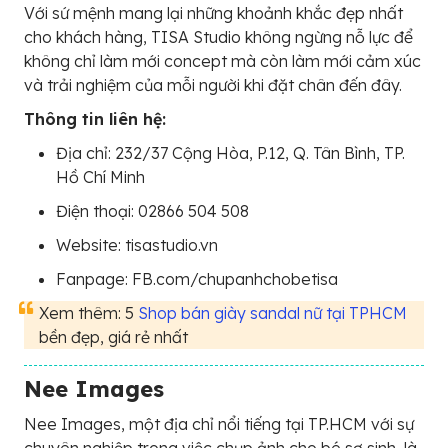
Với sứ mệnh mang lại những khoảnh khắc đẹp nhất
cho khách hàng, TISA Studio không ngừng nỗ lực để
không chỉ làm mới concept mà còn làm mới cảm xúc
và trải nghiệm của mỗi người khi đặt chân đến đây.
Thông tin liên hệ:
Địa chỉ: 232/37 Cộng Hòa, P.12, Q. Tân Bình, TP.
Hồ Chí Minh
Điện thoại: 02866 504 508
Website: tisastudio.vn
Fanpage: FB.com/chupanhchobetisa
Xem thêm: 5
Shop bán giày sandal nữ tại TPHCM
bền đẹp, giá rẻ nhất
Nee Images
Nee Images, một địa chỉ nổi tiếng tại TP.HCM với sự