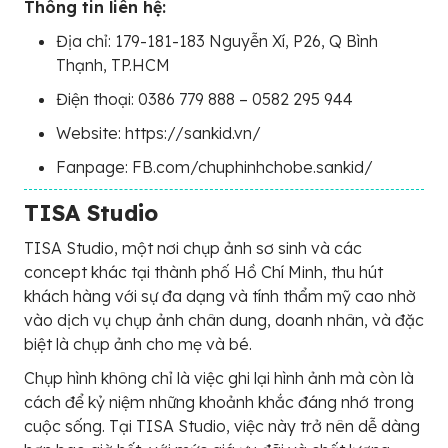
Thông tin liên hệ:
Địa chỉ: 179-181-183 Nguyễn Xí, P26, Q Bình
Thạnh, TP.HCM
Điện thoại: 0386 779 888 – 0582 295 944
Website: https://sankid.vn/
Fanpage: FB.com/chuphinhchobe.sankid/
TISA Studio
TISA Studio, một nơi chụp ảnh sơ sinh và các
concept khác tại thành phố Hồ Chí Minh, thu hút
khách hàng với sự đa dạng và tính thẩm mỹ cao nhờ
vào dịch vụ chụp ảnh chân dung, doanh nhân, và đặc
biệt là chụp ảnh cho mẹ và bé.
Chụp hình không chỉ là việc ghi lại hình ảnh mà còn là
cách để kỷ niệm những khoảnh khắc đáng nhớ trong
cuộc sống. Tại TISA Studio, việc này trở nên dễ dàng