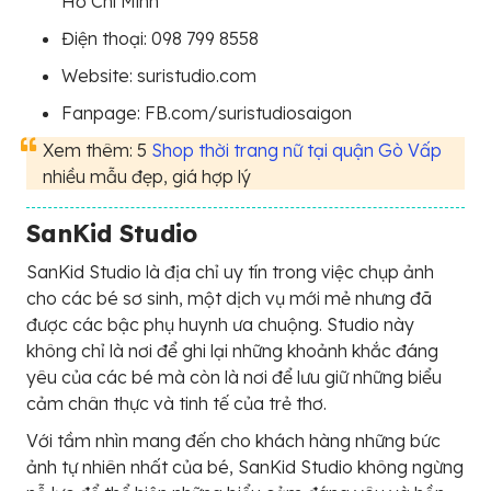
Hồ Chí Minh
Điện thoại: 098 799 8558
Website: suristudio.com
Fanpage: FB.com/suristudiosaigon
Xem thêm: 5
Shop thời trang nữ tại quận Gò Vấp
nhiều mẫu đẹp, giá hợp lý
SanKid Studio
SanKid Studio là địa chỉ uy tín trong việc chụp ảnh
cho các bé sơ sinh, một dịch vụ mới mẻ nhưng đã
được các bậc phụ huynh ưa chuộng. Studio này
không chỉ là nơi để ghi lại những khoảnh khắc đáng
yêu của các bé mà còn là nơi để lưu giữ những biểu
cảm chân thực và tinh tế của trẻ thơ.
Với tầm nhìn mang đến cho khách hàng những bức
ảnh tự nhiên nhất của bé, SanKid Studio không ngừng