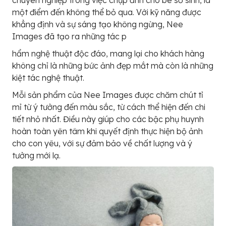
chuyên nghiệp trong việc chụp ảnh cho bé sơ sinh, là
một điểm đến không thể bỏ qua. Với kỹ năng được
khẳng định và sự sáng tạo không ngừng, Nee
Images đã tạo ra những tác p
hẩm nghệ thuật độc đáo, mang lại cho khách hàng
không chỉ là những bức ảnh đẹp mắt mà còn là những
kiệt tác nghệ thuật.
Mỗi sản phẩm của Nee Images được chăm chút tỉ
mỉ từ ý tưởng đến màu sắc, từ cách thể hiện đến chi
tiết nhỏ nhất. Điều này giúp cho các bậc phụ huynh
hoàn toàn yên tâm khi quyết định thực hiện bộ ảnh
cho con yêu, với sự đảm bảo về chất lượng và ý
tưởng mới lạ.