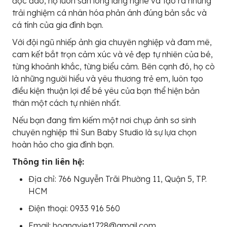
độc đáo, họ luôn sẵn lòng lắng nghe và tạo ra những
trải nghiệm cá nhân hóa phản ánh đúng bản sắc và
cá tính của gia đình bạn.
Với đội ngũ nhiếp ảnh gia chuyên nghiệp và đam mê,
cam kết bắt trọn cảm xúc và vẻ đẹp tự nhiên của bé,
từng khoảnh khắc, từng biểu cảm. Bên cạnh đó, họ cò
là những người hiểu và yêu thương trẻ em, luôn tạo
điều kiện thuận lợi để bé yêu của bạn thể hiện bản
thân một cách tự nhiên nhất.
Nếu bạn đang tìm kiếm một nơi chụp ảnh sơ sinh
chuyên nghiệp thì Sun Baby Studio là sự lựa chọn
hoàn hảo cho gia đình bạn.
Thông tin liên hệ:
Địa chỉ: 766 Nguyễn Trãi Phường 11, Quận 5, TP.
HCM
Điện thoại: 0933 916 560
Email: hoangviet1728@gmail.com