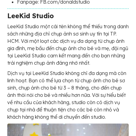
Fanpage: FB.com/donaldstudio
LeeKid Studio
LeeKid Studio một cái tên không thể thiếu trong danh
sách những địa chỉ chụp ảnh sơ sinh uy tín tại TP.
HCM. Với một loạt các dịch vụ đa dạng từ chụp ảnh
gia đình, mẹ bầu đến chụp ảnh cho bé và mẹ, đội ngũ
tại LeeKid Studio cam kết mang đến cho bạn những
trải nghiệm chụp ảnh đáng nhớ nhất.
Dịch vụ tại LeeKid Studio không chỉ đa dạng mà còn
linh hoạt. Bạn có thể lựa chọn từ chụp ảnh cho bé sơ
sinh, chụp ảnh cho bé từ 3 – 8 tháng, cho đến chụp
ảnh thôi nôi cho bé và nhiều hơn nữa. Với sự hiểu biết
về nhu cầu của khách hàng, studio còn có dịch vụ
chụp tại nhà để thuận tiện cho các bé còn nhỏ và
khách hàng không thể di chuyển đến studio.