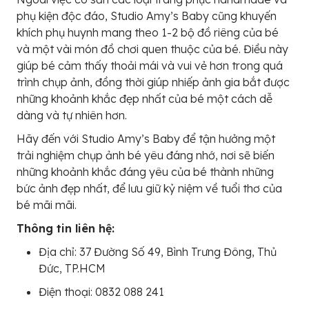
phụ kiện độc đáo, Studio Amy’s Baby cũng khuyến
khích phụ huynh mang theo 1-2 bộ đồ riêng của bé
và một vài món đồ chơi quen thuộc của bé. Điều này
giúp bé cảm thấy thoải mái và vui vẻ hơn trong quá
trình chụp ảnh, đồng thời giúp nhiếp ảnh gia bắt được
những khoảnh khắc đẹp nhất của bé một cách dễ
dàng và tự nhiên hơn.
Hãy đến với Studio Amy’s Baby để tận hưởng một
trải nghiệm chụp ảnh bé yêu đáng nhớ, nơi sẽ biến
những khoảnh khắc đáng yêu của bé thành những
bức ảnh đẹp nhất, để lưu giữ kỷ niệm về tuổi thơ của
bé mãi mãi.
Thông tin liên hệ:
Địa chỉ: 37 Đường Số 49, Bình Trưng Đông, Thủ
Đức, TP.HCM
Điện thoại: 0832 088 241