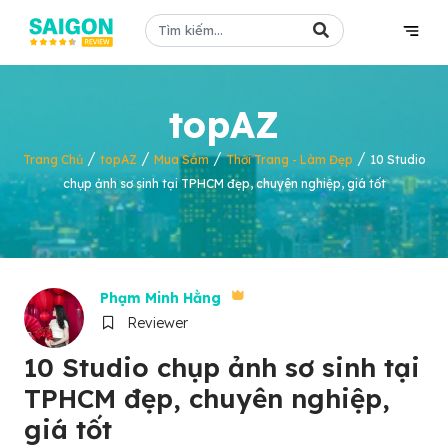
topAZ
/
/
/
/
Trang Chủ
topAZ
Mua Sắm
Thời Trang - Làm Đẹp
10 Studio
chụp ảnh sơ sinh tại TPHCM đẹp, chuyên nghiệp, giá tốt
Phạm Minh Hằng
Reviewer
10 Studio chụp ảnh sơ sinh tại
TPHCM đẹp, chuyên nghiệp,
giá tốt