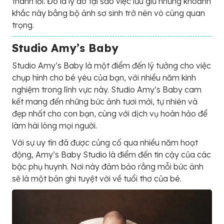
thành lời. Đó là lý do tại sao việc lưu giữ những khoảnh
khắc này bằng bộ ảnh sơ sinh trở nên vô cùng quan
trọng.
Studio Amy’s Baby
Studio Amy’s Baby là một điểm đến lý tưởng cho việc
chụp hình cho bé yêu của bạn, với nhiều năm kinh
nghiệm trong lĩnh vực này. Studio Amy’s Baby cam
kết mang đến những bức ảnh tươi mới, tự nhiên và
đẹp nhất cho con bạn, cùng với dịch vụ hoàn hảo để
làm hài lòng mọi người.
Với sự uy tín đã được củng cố qua nhiều năm hoạt
động, Amy’s Baby Studio là điểm đến tin cậy của các
bậc phụ huynh. Nơi này đảm bảo rằng mỗi bức ảnh
sẽ là một bản ghi tuyệt vời về tuổi thơ của bé.