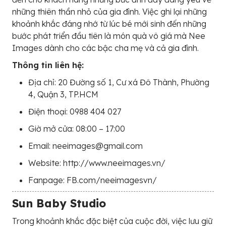
những thiên thần nhỏ của gia đình. Việc ghi lại những
khoảnh khắc đáng nhớ từ lúc bé mới sinh đến những
bước phát triển đầu tiên là món quà vô giá mà Nee
Images dành cho các bậc cha mẹ và cả gia đình.
Thông tin liên hệ:
Địa chỉ: 20 Đường số 1, Cư xá Đô Thành, Phường
4, Quận 3, TP.HCM
Điện thoại: 0988 404 027
Giờ mở cửa: 08:00 – 17:00
Email: neeimages@gmail.com
Website: http://www.neeimages.vn/
Fanpage: FB.com/neeimagesvn/
Sun Baby Studio
Trong khoảnh khắc đặc biệt của cuộc đời, việc lưu giữ