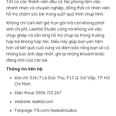
Tất cả các thành viên đều có tác phong làm việc
nhanh nhẹn và chuyên nghiệp, đồng thời có nhân viên
hỗ trợ chăm sóc bé trong suốt quá trình chụp hình.
Không chỉ cam kết giá trọn gói mà còn không phát
sinh chi phí, LeeKid Studio cũng nói không với việc
chụp ghép và sẵn lòng hỗ trợ chụp lại trong trường
hợp bé không hợp tác. Điều này giúp bạn yên tâm
hơn về kết quả cuối cùng và đảm bảo rằng bạn sẽ có
những bức ảnh đẹp nhất, ghi lại những khoảnh khắc
đáng nhớ của các bé.
Thông tin liên hệ:
Địa chỉ: 514/7 Lê Đức Thọ, P.17, Q. Gò Vấp, TP. Hồ
Chí Minh
Điện thoại: 0906 713 247
Website: leekid.com
Fanpage: FB.com/leekidstudios