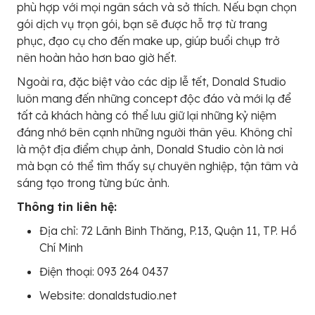
phù hợp với mọi ngân sách và sở thích. Nếu bạn chọn
gói dịch vụ trọn gói, bạn sẽ được hỗ trợ từ trang
phục, đạo cụ cho đến make up, giúp buổi chụp trở
nên hoàn hảo hơn bao giờ hết.
Ngoài ra, đặc biệt vào các dịp lễ tết, Donald Studio
luôn mang đến những concept độc đáo và mới lạ để
tất cả khách hàng có thể lưu giữ lại những kỷ niệm
đáng nhớ bên cạnh những người thân yêu. Không chỉ
là một địa điểm chụp ảnh, Donald Studio còn là nơi
mà bạn có thể tìm thấy sự chuyên nghiệp, tận tâm và
sáng tạo trong từng bức ảnh.
Thông tin liên hệ:
Địa chỉ: 72 Lãnh Binh Thăng, P.13, Quận 11, TP. Hồ
Chí Minh
Điện thoại: 093 264 0437
Website: donaldstudio.net