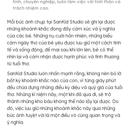
tình, chuyên nghiệp, luôn làm việc với tinh thần và
trách nhiệm cao.
Mỗi bức ảnh chụp tại SanKid Studio sẽ ghi lại được
những khoảnh khắc đong đầy cảm xúc và ý nghĩa
của các bé. Những nụ cười hồn nhiên, những biểu
cảm ngây thơ của bé yêu được lưu giữ một cách tinh
tế và sống động, để mai sau khi lớn lên, bé có thể
nhìn lại và cảm nhận được hạnh phúc và tình thương
từ tuổi thơ.
SanKid Studio luôn nhấn mạnh rằng, không nên bỏ lỡ
bất kỳ khoảnh khắc nào của con, vì từng giây phút
đều chứa đựng những điều kỳ diệu và quý giá của tuổi
thơ. Những kỉ niệm này, một khi đã qua đi, sẽ trở
thành những kho báu không thể nào lấy lại được. Do
đó, việc lưu giữ những khoảnh khắc này qua những
bức ảnh tuyệt vời là một điều vô cùng quan trọng và
ý nghĩa.