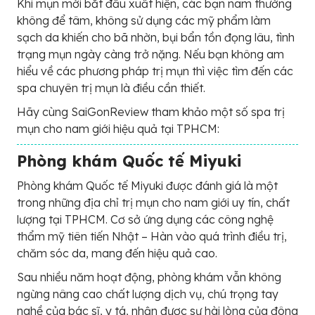
Khi mụn mới bắt đầu xuất hiện, các bạn nam thường
không để tâm, không sử dụng các mỹ phẩm làm
sạch da khiến cho bã nhờn, bụi bẩn tồn đọng lâu, tình
trạng mụn ngày càng trở nặng. Nếu bạn không am
hiểu về các phương pháp trị mụn thì việc tìm đến các
spa chuyên trị mụn là điều cần thiết.
Hãy cùng SaiGonReview tham khảo một số spa trị
mụn cho nam giới hiệu quả tại TPHCM:
Phòng khám Quốc tế Miyuki
Phòng khám Quốc tế Miyuki được đánh giá là một
trong những địa chỉ trị mụn cho nam giới uy tín, chất
lượng tại TPHCM. Cơ sở ứng dụng các công nghệ
thẩm mỹ tiên tiến Nhật – Hàn vào quá trình điều trị,
chăm sóc da, mang đến hiệu quả cao.
Sau nhiều năm hoạt động, phòng khám vẫn không
ngừng nâng cao chất lượng dịch vụ, chú trọng tay
nghề của bác sĩ, y tá, nhận được sự hài lòng của đông