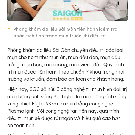
Phòng khám da liễu Sài Gòn tiến hành kiểm tra,
phân tích tình trạng mụn trước khi điều trị
Phòng khám da liễu Sài Gòn chuyên điều trị các loại
mụn cho nam như mụn ẩn, mụn đầu đen, mụn đầu
trắng, mụn bọc, mụn nang, mụn viêm đỏ… Quy trình
trị mụn được tiến hành theo chuẩn Y khoa trong môi
trường vô khuẩn, đảm bảo an toàn cho khách hàng.
Hiện nay, SGC sở hữu 3 công nghệ trị mụn hiện đại: trị
mụn bằng ánh sáng Bio Light, trị mụn bằng ánh sáng
xung nhiệt Elight 3S và trị mụn bằng công nghệ
Plasma lạnh. Với công nghệ tân tiến này, quá trình
điều trị mụn sẽ được rút ngắn với hiệu quả cao hơn,
an toàn hơn.