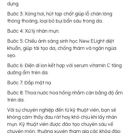
dụng.
Bước 3: Xông hơi, hút tạp chất giúp lỗ chân lông
thông thoáng, loại bỏ bụi bẩn sâu trong da.
Bước 4: Xử lý nhân mụn.
Bước 5: Chiếu ánh sáng sinh học New ELight diệt
khuẩn, giúp tái tạo da, chống thâm và ngăn ngừa
sẹo.
Bước 6: Điện di ion kết hợp với serum vitamin C tăng
dưỡng ẩm trên da.
Bước 7: Đắp mặt nạ
Bước 8: Thoa nước hoa hồng nhằm cân bằng độ ẩm
trên da.
Với sự chuyên nghiệp đến từ kỹ thuật viên, bạn sẽ
không cảm thấy đau rát hay khó chịu khi lấy nhân
mụn. Kỹ thuật viên được đào tạo chuyên sâu về
chuyên môn, thường xuyên tham gia các khóa đào