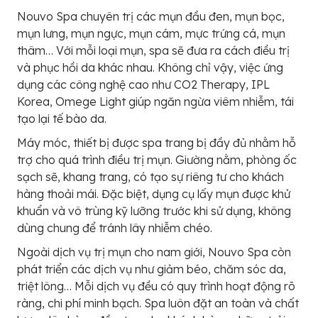
Nouvo Spa chuyên trị các mụn đầu đen, mụn bọc,
mụn lưng, mụn ngực, mụn cám, mực trứng cá, mụn
thâm… Với mỗi loại mụn, spa sẽ đưa ra cách điều trị
và phục hồi da khác nhau. Không chỉ vậy, việc ứng
dụng các công nghệ cao như CO2 Therapy, IPL
Korea, Omege Light giúp ngăn ngừa viêm nhiễm, tái
tạo lại tế bào da.
Máy móc, thiết bị được spa trang bị đầy đủ nhằm hỗ
trợ cho quá trình điều trị mụn. Giường nằm, phòng ốc
sạch sẽ, khang trang, có tạo sự riêng tư cho khách
hàng thoải mái. Đặc biệt, dụng cụ lấy mụn được khử
khuẩn và vô trùng kỹ lưỡng trước khi sử dụng, không
dùng chung để tránh lây nhiễm chéo.
Ngoài dịch vụ trị mụn cho nam giới, Nouvo Spa còn
phát triển các dịch vụ như giảm béo, chăm sóc da,
triệt lông… Mỗi dịch vụ đều có quy trình hoạt động rõ
ràng, chi phí minh bạch. Spa luôn đặt an toàn và chất