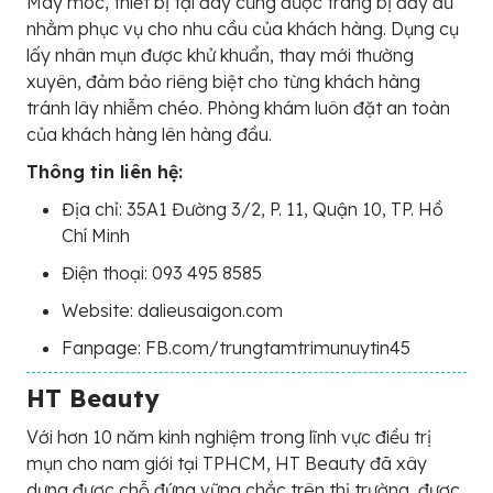
Máy móc, thiết bị tại đây cũng được trang bị đầy đủ
nhằm phục vụ cho nhu cầu của khách hàng. Dụng cụ
lấy nhân mụn được khử khuẩn, thay mới thường
xuyên, đảm bảo riêng biệt cho từng khách hàng
tránh lây nhiễm chéo. Phòng khám luôn đặt an toàn
của khách hàng lên hàng đầu.
Thông tin liên hệ:
Địa chỉ: 35A1 Đường 3/2, P. 11, Quận 10, TP. Hồ
Chí Minh
Điện thoại: 093 495 8585
Website: dalieusaigon.com
Fanpage: FB.com/trungtamtrimunuytin45
HT Beauty
Với hơn 10 năm kinh nghiệm trong lĩnh vực điều trị
mụn cho nam giới tại TPHCM, HT Beauty đã xây
dựng được chỗ đứng vững chắc trên thị trường, được