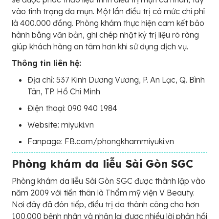
vào tình trạng da mụn. Một lần điều trị có mức chi phí
là 400.000 đồng. Phòng khám thực hiện cam kết bảo
hành bằng văn bản, ghi chép nhật ký trị liệu rõ ràng
giúp khách hàng an tâm hơn khi sử dụng dịch vụ.
Thông tin liên hệ:
Địa chỉ: 537 Kinh Dương Vương, P. An Lạc, Q. Bình
Tân, TP. Hồ Chí Minh
Điện thoại: 090 940 1984
Website: miyuki.vn
Fanpage: FB.com/phongkhammiyuki.vn
Phòng khám da liễu Sài Gòn SGC
Phòng khám da liễu Sài Gòn SGC được thành lập vào
năm 2009 với tiền thân là Thẩm mỹ viện V Beauty.
Nơi đây đã đón tiếp, điều trị da thành công cho hơn
100.000 bệnh nhân và nhận lại được nhiều lời phản hồi