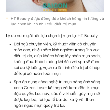
HT Beauty được đông đảo khách hàng tin tưởng và
lựa chọn khi có nhu cầu điều trị mụn
Lý do nam giới nên lựa chọn trị mụn tại HT Beauty:
Đội ngũ chuyên viên, kỹ thuật viên có chuyên
môn cao, nhiều năm kinh nghiệm trong lĩnh vực
điều trị da, giúp khách hàng lấy nhân mụn sạch,
không đau. Khách hàng khi đến với spa sẽ được
soi da kỹ lưỡng, vạch ra lộ trình điều trị phù hợp
để loại bỏ hoàn toàn mụn.
Spa áp dụng công nghệ trị mụn bằng ánh sáng
xanh Green Laser kết hợp với kem đặc trị mụn
độc quyền. Lúc này, các ổ vi khuẩn gây mụn sẽ
được loại bỏ, tái tạo tế bài da, xử lý vết thâm,
ngăn ngừa mụn quay trở lại.