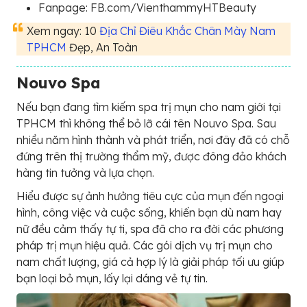
Fanpage: FB.com/VienthammyHTBeauty
Xem ngay: 10
Địa Chỉ Điêu Khắc Chân Mày Nam
TPHCM
Đẹp, An Toàn
Nouvo Spa
Nếu bạn đang tìm kiếm spa trị mụn cho nam giới tại
TPHCM thì không thể bỏ lỡ cái tên Nouvo Spa. Sau
nhiều năm hình thành và phát triển, nơi đây đã có chỗ
đứng trên thị trường thẩm mỹ, được đông đảo khách
hàng tin tưởng và lựa chọn.
Hiểu được sự ảnh hưởng tiêu cực của mụn đến ngoại
hình, công việc và cuộc sống, khiến bạn dù nam hay
nữ đều cảm thấy tự ti, spa đã cho ra đời các phương
pháp trị mụn hiệu quả. Các gói dịch vụ trị mụn cho
nam chất lượng, giá cả hợp lý là giải pháp tối ưu giúp
bạn loại bỏ mụn, lấy lại dáng vẻ tự tin.