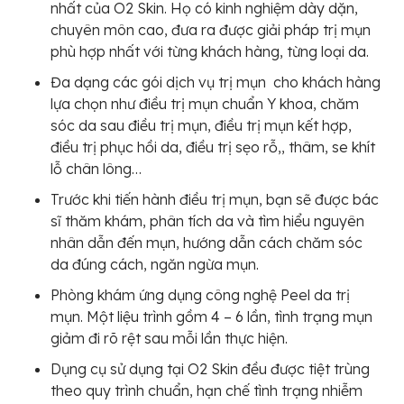
nhất của O2 Skin. Họ có kinh nghiệm dày dặn,
chuyên môn cao, đưa ra được giải pháp trị mụn
phù hợp nhất với từng khách hàng, từng loại da.
Đa dạng các gói dịch vụ trị mụn cho khách hàng
lựa chọn như điều trị mụn chuẩn Y khoa, chăm
sóc da sau điều trị mụn, điều trị mụn kết hợp,
điều trị phục hồi da, điều trị sẹo rỗ,, thâm, se khít
lỗ chân lông…
Trước khi tiến hành điều trị mụn, bạn sẽ được bác
sĩ thăm khám, phân tích da và tìm hiểu nguyên
nhân dẫn đến mụn, hướng dẫn cách chăm sóc
da đúng cách, ngăn ngừa mụn.
Phòng khám ứng dụng công nghệ Peel da trị
mụn. Một liệu trình gồm 4 – 6 lần, tình trạng mụn
giảm đi rõ rệt sau mỗi lần thực hiện.
Dụng cụ sử dụng tại O2 Skin đều được tiệt trùng
theo quy trình chuẩn, hạn chế tình trạng nhiễm