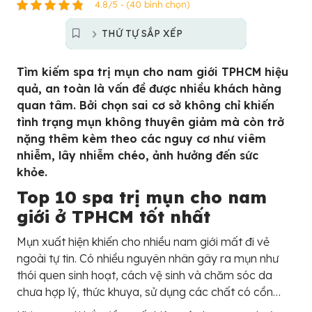
4.8/5 - (40 bình chọn)
THỨ TỰ SẮP XẾP
Tìm kiếm spa trị mụn cho nam giới TPHCM hiệu
quả, an toàn là vấn đề được nhiều khách hàng
quan tâm. Bởi chọn sai cơ sở không chỉ khiến
tình trạng mụn không thuyên giảm mà còn trở
nặng thêm kèm theo các nguy cơ như viêm
nhiễm, lây nhiễm chéo, ảnh hưởng đến sức
khỏe.
Top 10 spa trị mụn cho nam
giới ở TPHCM tốt nhất
Mụn xuất hiện khiến cho nhiều nam giới mất đi vẻ
ngoài tự tin. Có nhiều nguyên nhân gây ra mụn như
thói quen sinh hoạt, cách vệ sinh và chăm sóc da
chưa hợp lý, thức khuya, sử dụng các chất có cồn…