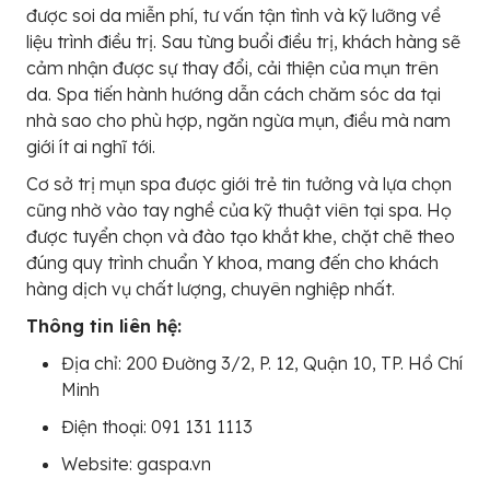
được soi da miễn phí, tư vấn tận tình và kỹ lưỡng về
liệu trình điều trị. Sau từng buổi điều trị, khách hàng sẽ
cảm nhận được sự thay đổi, cải thiện của mụn trên
da. Spa tiến hành hướng dẫn cách chăm sóc da tại
nhà sao cho phù hợp, ngăn ngừa mụn, điều mà nam
giới ít ai nghĩ tới.
Cơ sở trị mụn spa được giới trẻ tin tưởng và lựa chọn
cũng nhờ vào tay nghề của kỹ thuật viên tại spa. Họ
được tuyển chọn và đào tạo khắt khe, chặt chẽ theo
đúng quy trình chuẩn Y khoa, mang đến cho khách
hàng dịch vụ chất lượng, chuyên nghiệp nhất.
Thông tin liên hệ:
Địa chỉ: 200 Đường 3/2, P. 12, Quận 10, TP. Hồ Chí
Minh
Điện thoại: 091 131 1113
Website: gaspa.vn