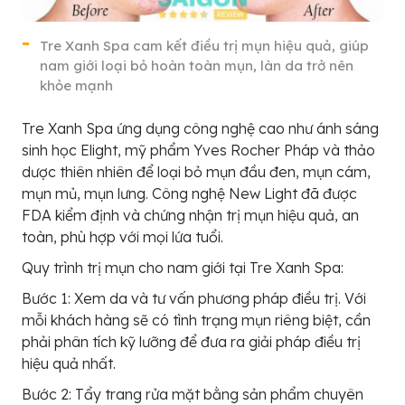
Tre Xanh Spa cam kết điều trị mụn hiệu quả, giúp
nam giới loại bỏ hoàn toàn mụn, làn da trở nên
khỏe mạnh
Tre Xanh Spa ứng dụng công nghệ cao như ánh sáng
sinh học Elight, mỹ phẩm Yves Rocher Pháp và thảo
dược thiên nhiên để loại bỏ mụn đầu đen, mụn cám,
mụn mủ, mụn lưng. Công nghệ New Light đã được
FDA kiểm định và chứng nhận trị mụn hiệu quả, an
toàn, phù hợp với mọi lứa tuổi.
Quy trình trị mụn cho nam giới tại Tre Xanh Spa:
Bước 1: Xem da và tư vấn phương pháp điều trị. Với
mỗi khách hàng sẽ có tình trạng mụn riêng biệt, cần
phải phân tích kỹ lưỡng để đưa ra giải pháp điều trị
hiệu quả nhất.
Bước 2: Tẩy trang rửa mặt bằng sản phẩm chuyên