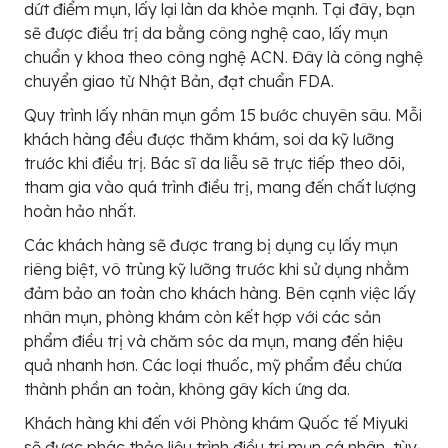
dứt điểm mụn, lấy lại làn da khỏe mạnh. Tại đây, bạn
sẽ được điều trị da bằng công nghệ cao, lấy mụn
chuẩn y khoa theo công nghệ ACN. Đây là công nghệ
chuyển giao từ Nhật Bản, đạt chuẩn FDA.
Quy trình lấy nhân mụn gồm 15 bước chuyên sâu. Mỗi
khách hàng đều được thăm khám, soi da kỹ lưỡng
trước khi điều trị. Bác sĩ da liễu sẽ trực tiếp theo dõi,
tham gia vào quá trình điều trị, mang đến chất lượng
hoàn hảo nhất.
Các khách hàng sẽ được trang bị dụng cụ lấy mụn
riêng biệt, vô trùng kỹ lưỡng trước khi sử dụng nhằm
đảm bảo an toàn cho khách hàng. Bên cạnh việc lấy
nhân mụn, phòng khám còn kết hợp với các sản
phẩm điều trị và chăm sóc da mụn, mang đến hiệu
quả nhanh hơn. Các loại thuốc, mỹ phẩm đều chứa
thành phần an toàn, không gây kích ứng da.
Khách hàng khi đến với Phòng khám Quốc tế Miyuki
sẽ được phác thảo liệu trình điều trị mụn cá nhân, tùy