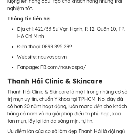
lượng lên hàng đầu, tạo cho khách hàng những trải
nghiệm tốt.
Thông tin liên hệ:
Địa chỉ: 421/33 Sư Vạn Hạnh, P. 12, Quận 10, TP.
Hồ Chí Minh
Điện thoại: 0898 895 289
Website: nouvospa.vn
Fanpage: FB.com/nouvospa/
Thanh Hải Clinic & Skincare
Thanh Hải Clinic & Skincare là một trong những cơ sở
trị mụn uy tín, chuẩn Y khoa tại TPHCM. Nơi đây đã
có hơn 20 năm hoạt động, luôn mang đến cho khách
hàng cả nam và nữ giải pháp điều trị phù hợp, xoa
tan mụn, lấy lại làn da sáng mịn, tự tin.
Ưu điểm lớn của cơ sở làm đẹp Thanh Hải là đội ngũ