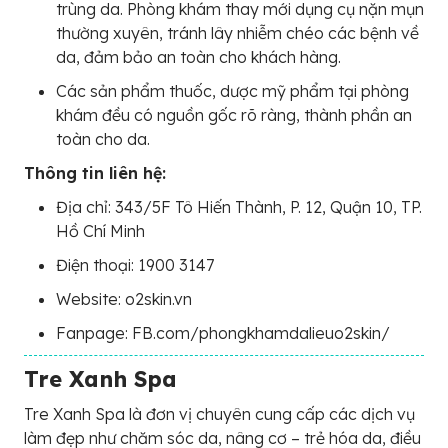
trùng da. Phòng khám thay mới dụng cụ nặn mụn
thường xuyên, tránh lây nhiễm chéo các bệnh về
da, đảm bảo an toàn cho khách hàng.
Các sản phẩm thuốc, dược mỹ phẩm tại phòng
khám đều có nguồn gốc rõ ràng, thành phần an
toàn cho da.
Thông tin liên hệ:
Địa chỉ: 343/5F Tô Hiến Thành, P. 12, Quận 10, TP.
Hồ Chí Minh
Điện thoại: 1900 3147
Website: o2skin.vn
Fanpage: FB.com/phongkhamdalieuo2skin/
Tre Xanh Spa
Tre Xanh Spa là đơn vị chuyên cung cấp các dịch vụ
làm đẹp như chăm sóc da, nâng cơ – trẻ hóa da, điều