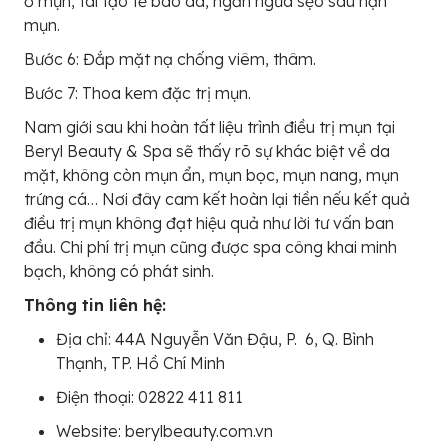
ổ mụn, tái tạo tế bào da, ngăn ngừa sẹo sau nặn
mụn.
Bước 6: Đắp mặt nạ chống viêm, thâm.
Bước 7: Thoa kem đặc trị mụn.
Nam giới sau khi hoàn tất liệu trình điều trị mụn tại
Beryl Beauty & Spa sẽ thấy rõ sự khác biệt về da
mặt, không còn mụn ẩn, mụn bọc, mụn nang, mụn
trứng cá… Nơi đây cam kết hoàn lại tiền nếu kết quả
điều trị mụn không đạt hiệu quả như lời tư vấn ban
đầu. Chi phí trị mụn cũng được spa công khai minh
bạch, không có phát sinh.
Thông tin liên hệ:
Địa chỉ: 44A Nguyễn Văn Đậu, P. 6, Q. Bình
Thạnh, TP. Hồ Chí Minh
Điện thoại: 02822 411 811
Website: berylbeauty.com.vn