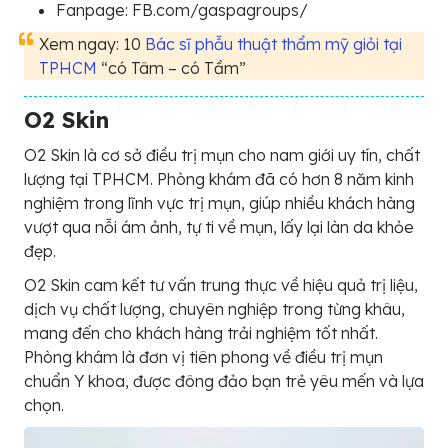
Fanpage: FB.com/gaspagroups/
Xem ngay: 10
Bác sĩ phẫu thuật thẩm mỹ giỏi tại
TPHCM
“có Tâm – có Tầm”
O2 Skin
O2 Skin là cơ sở điều trị mụn cho nam giới uy tín, chất
lượng tại TPHCM. Phòng khám đã có hơn 8 năm kinh
nghiệm trong lĩnh vực trị mụn, giúp nhiều khách hàng
vượt qua nỗi ám ảnh, tự ti về mụn, lấy lại làn da khỏe
đẹp.
O2 Skin cam kết tư vấn trung thực về hiệu quả trị liệu,
dịch vụ chất lượng, chuyên nghiệp trong từng khâu,
mang đến cho khách hàng trải nghiệm tốt nhất.
Phòng khám là đơn vị tiên phong về điều trị mụn
chuẩn Y khoa, được đông đảo bạn trẻ yêu mến và lựa
chọn.