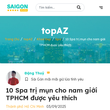
topAZ
/
/
/
/
Trang Chủ
topAZ
Khoẻ Đẹp
Spa
10 Spa trị mụn cho nam giới
TPHCM được yêu thích
Đặng Thuỷ
Sài Gòn mãi mãi giữ lửa tình yêu
10 Spa trị mụn cho nam giới
TPHCM được yêu thích
Thành phố Hồ Chí Minh
03/09/2025