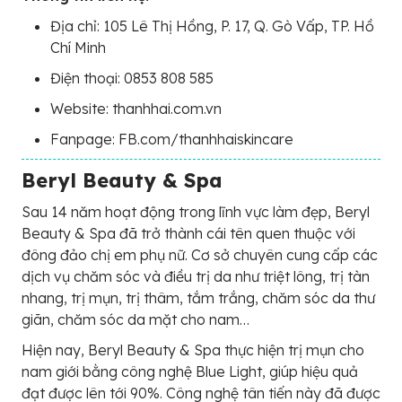
Địa chỉ: 105 Lê Thị Hồng, P. 17, Q. Gò Vấp, TP. Hồ
Chí Minh
Điện thoại: 0853 808 585
Website: thanhhai.com.vn
Fanpage: FB.com/thanhhaiskincare
Beryl Beauty & Spa
Sau 14 năm hoạt động trong lĩnh vực làm đẹp, Beryl
Beauty & Spa đã trở thành cái tên quen thuộc với
đông đảo chị em phụ nữ. Cơ sở chuyên cung cấp các
dịch vụ chăm sóc và điều trị da như triệt lông, trị tàn
nhang, trị mụn, trị thâm, tắm trắng, chăm sóc da thư
giãn, chăm sóc da mặt cho nam…
Hiện nay, Beryl Beauty & Spa thực hiện trị mụn cho
nam giới bằng công nghệ Blue Light, giúp hiệu quả
đạt được lên tới 90%. Công nghệ tân tiến này đã được