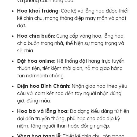
và phong cách tặng quà.
Hoa khai trương:
Các kệ và lẵng hoa được thiết
kế chỉn chu, mang thông điệp may mắn và phát
đạt.
Hoa chia buồn:
Cung cấp vòng hoa, lẵng hoa
chia buồn trang nhã, thể hiện sự trang trọng và
sẻ chia.
Đặt hoa online:
Hệ thống đặt hàng trực tuyến
thuận tiện, tiết kiệm thời gian, hỗ trợ giao hàng
tận nơi nhanh chóng.
Điện hoa Bình Chánh:
Nhận giao hoa theo yêu
cầu với cam kết hoa đến tay người nhận đúng
giờ, đúng mẫu.
Hoa bó và lẵng hoa:
Đa dạng kiểu dáng từ hiện
đại đến truyền thống, phù hợp cho các dịp kỷ
niệm, tặng người thân hoặc đồng nghiệp.
Vòng hoa tang lễ:
Thiết kế chỉn chu, tôn trọng