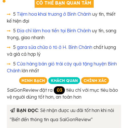
CÓ THỂ BẠN QUAN TÂM
5
Tiệm hoa khai trương ở Bình Chánh
uy tín, thiết
kế hiện đại
5
Địa chỉ làm hoa tiền tại Bình Chánh
uy tín, sang
trọng, giao nhanh
5
gara sửa chữa ô tô ở H. Bình Chánh
chất lượng
và giá cả hợp lý
5
Cửa hàng bán giỏ trái cây quà tặng huyện Bình
Chánh
lớn nhất
MINH BẠCH
KHÁCH QUAN
CHÍNH XÁC
SaiGonReview đặt ra
03
tiêu chí với mục tiêu bảo
vệ người dùng tốt hơn, an toàn hơn
BẠN ĐỌC
: Sẽ nhận được ưu đãi tốt hơn khi nói
"Biết đến thông tin qua SaiGonReview"