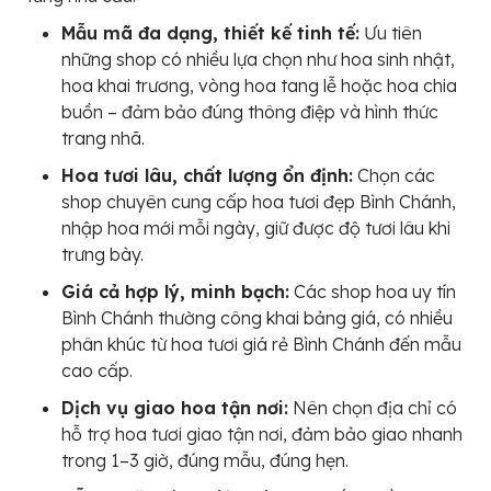
Mẫu mã đa dạng, thiết kế tinh tế:
Ưu tiên
những shop có nhiều lựa chọn như hoa sinh nhật,
hoa khai trương, vòng hoa tang lễ hoặc hoa chia
buồn – đảm bảo đúng thông điệp và hình thức
trang nhã.
Hoa tươi lâu, chất lượng ổn định:
Chọn các
shop chuyên cung cấp hoa tươi đẹp Bình Chánh,
nhập hoa mới mỗi ngày, giữ được độ tươi lâu khi
trưng bày.
Giá cả hợp lý, minh bạch:
Các shop hoa uy tín
Bình Chánh thường công khai bảng giá, có nhiều
phân khúc từ hoa tươi giá rẻ Bình Chánh đến mẫu
cao cấp.
Dịch vụ giao hoa tận nơi:
Nên chọn địa chỉ có
hỗ trợ hoa tươi giao tận nơi, đảm bảo giao nhanh
trong 1–3 giờ, đúng mẫu, đúng hẹn.