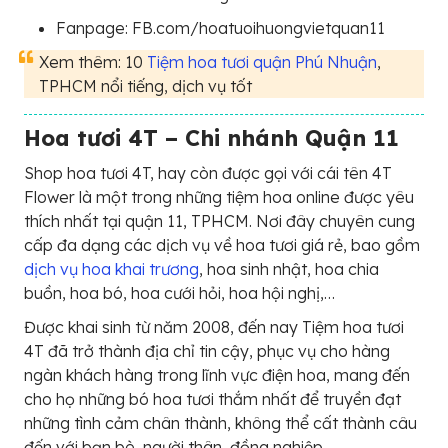
Fanpage: FB.com/hoatuoihuongvietquan11
Xem thêm: 10
Tiệm hoa tươi quận Phú Nhuận
,
TPHCM nổi tiếng, dịch vụ tốt
Hoa tươi 4T – Chi nhánh Quận 11
Shop hoa tươi 4T, hay còn được gọi với cái tên 4T
Flower là một trong những tiệm hoa online được yêu
thích nhất tại quận 11, TPHCM. Nơi đây chuyên cung
cấp đa dạng các dịch vụ về hoa tươi giá rẻ, bao gồm
dịch vụ hoa khai trương
, hoa sinh nhật, hoa chia
buồn, hoa bó, hoa cưới hỏi, hoa hội nghị,…
Được khai sinh từ năm 2008, đến nay Tiệm hoa tươi
4T đã trở thành địa chỉ tin cậy, phục vụ cho hàng
ngàn khách hàng trong lĩnh vực điện hoa, mang đến
cho họ những bó hoa tươi thắm nhất để truyền đạt
những tình cảm chân thành, không thể cất thành câu
đến với bạn bè, người thân, đồng nghiệp,…