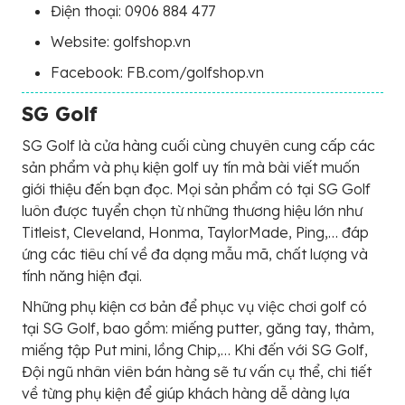
Điện thoại: 0906 884 477
Website: golfshop.vn
Facebook: FB.com/golfshop.vn
SG Golf
SG Golf là cửa hàng cuối cùng chuyên cung cấp các
sản phẩm và phụ kiện golf uy tín mà bài viết muốn
giới thiệu đến bạn đọc. Mọi sản phẩm có tại SG Golf
luôn được tuyển chọn từ những thương hiệu lớn như
Titleist, Cleveland, Honma, TaylorMade, Ping,… đáp
ứng các tiêu chí về đa dạng mẫu mã, chất lượng và
tính năng hiện đại.
Những phụ kiện cơ bản để phục vụ việc chơi golf có
tại SG Golf, bao gồm: miếng putter, găng tay, thảm,
miếng tập Put mini, lồng Chip,… Khi đến với SG Golf,
Đội ngũ nhân viên bán hàng sẽ tư vấn cụ thể, chi tiết
về từng phụ kiện để giúp khách hàng dễ dàng lựa