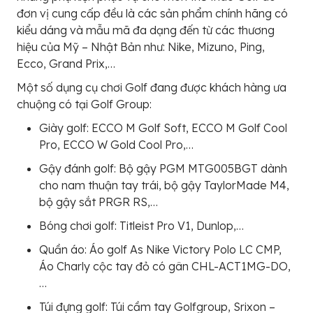
đơn vị cung cấp đều là các sản phẩm chính hãng có
kiểu dáng và mẫu mã đa dạng đến từ các thương
hiệu của Mỹ – Nhật Bản như: Nike, Mizuno, Ping,
Ecco, Grand Prix,…
Một số dụng cụ chơi Golf đang được khách hàng ưa
chuộng có tại Golf Group:
Giày golf: ECCO M Golf Soft, ECCO M Golf Cool
Pro, ECCO W Gold Cool Pro,…
Gậy đánh golf: Bộ gậy PGM MTG005BGT dành
cho nam thuận tay trái, bộ gậy TaylorMade M4,
bộ gậy sắt PRGR RS,…
Bóng chơi golf: Titleist Pro V1, Dunlop,…
Quần áo: Áo golf As Nike Victory Polo LC CMP,
Áo Charly cộc tay đỏ có gân CHL-ACT1MG-DO,
…
Túi đựng golf: Túi cầm tay Golfgroup, Srixon –