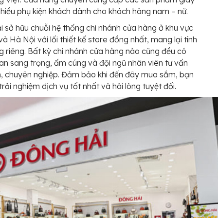
hiều phụ kiện khách dành cho khách hàng nam – nữ.
 sở hữu chuỗi hệ thống chi nhánh cửa hàng ở khu vực
 Hà Nội với lối thiết kế store đồng nhất, mang lại tính
g riêng. Bất kỳ chi nhánh cửa hàng nào cũng đều có
an sang trọng, ấm cúng và đội ngũ nhân viên tư vấn
nh, chuyên nghiệp. Đảm bảo khi đến đây mua sắm, bạn
trải nghiệm dịch vụ tốt nhất và hài lòng tuyệt đối.