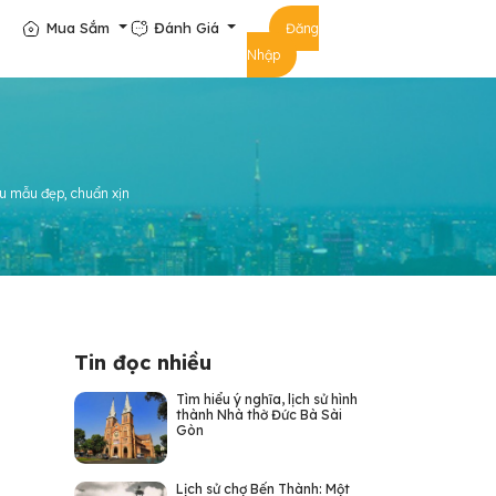
Mua Sắm
Đánh Giá
Đăng
Nhập
ều mẫu đẹp, chuẩn xịn
Tin đọc nhiều
Tìm hiểu ý nghĩa, lịch sử hình
thành Nhà thờ Đức Bà Sài
Gòn
Lịch sử chợ Bến Thành: Một