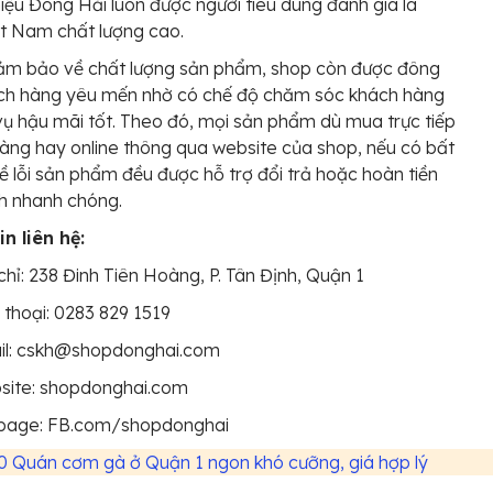
iệu Đông Hải luôn được người tiêu dùng đánh giá là
t Nam chất lượng cao.
ảm bảo về chất lượng sản phẩm, shop còn được đông
ch hàng yêu mến nhờ có chế độ chăm sóc khách hàng
vụ hậu mãi tốt. Theo đó, mọi sản phẩm dù mua trực tiếp
hàng hay online thông qua website của shop, nếu có bất
ề lỗi sản phẩm đều được hỗ trợ đổi trả hoặc hoàn tiền
h nhanh chóng.
n liên hệ:
chỉ: 238 Đinh Tiên Hoàng, P. Tân Định, Quận 1
 thoại: 0283 829 1519
il: cskh@shopdonghai.com
site: shopdonghai.com
page: FB.com/shopdonghai
0 Quán cơm gà ở Quận 1 ngon khó cưỡng, giá hợp lý