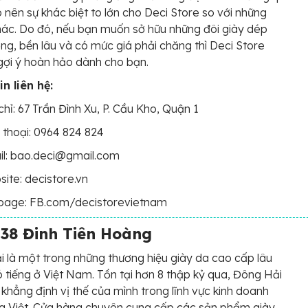
 nên sự khác biệt to lớn cho Deci Store so với những
hác. Do đó, nếu bạn muốn sở hữu những đôi giày dép
ợng, bền lâu và có mức giá phải chăng thì Deci Store
 gợi ý hoàn hảo dành cho bạn.
n liên hệ:
chỉ: 67 Trần Đình Xu, P. Cầu Kho, Quận 1
 thoại: 0964 824 824
il: bao.deci@gmail.com
ite: decistore.vn
page: FB.com/decistorevietnam
238 Đinh Tiên Hoàng
 là một trong những thương hiệu giày da cao cấp lâu
ó tiếng ở Việt Nam. Tồn tại hơn 8 thập kỷ qua, Đông Hải
 khẳng định vị thế của mình trong lĩnh vực kinh doanh
ng Việt. Cửa hàng chuyên cung cấp các sản phẩm giày