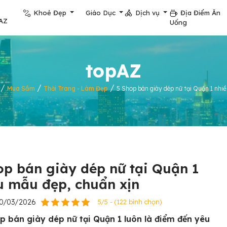
Khoẻ Đẹp
Giáo Dục
Dịch vụ
Địa Điểm Ăn
AZ
Uống
topAZ
/
/
/
Mua Sắm
Thời Trang - Làm Đẹp
5 Shop bán giày dép nữ tại Quận 1 nhi
op bán giày dép nữ tại Quận 1
u mẫu đẹp, chuẩn xịn
10/03/2026
5/5 - (122 bình chọn)
p bán giày dép nữ tại Quận 1 luôn là điểm đến yêu