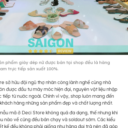
ản phẩm giày dép nữ được bán tại shop đều là hàng
Nam trực tiếp sản xuất 100%.
re sở hữu đội ngũ thợ nhân công lành nghề cùng nhà
ôn được đầu tư máy móc hiện đại, nguyên vật liệu nhập
c tiếp từ nước ngoài. Chính vì vậy, shop luôn mang đến
khách hàng những sản phẩm đẹp và chất lượng nhất.
ẫu mã ở Deci Store không quá đa dạng, thế nhưng khi
 nào về cũng đều bán chạy và soldout sớm. Các kiểu
ết kế đều không phải giống như hàng đại trà nên đã góp