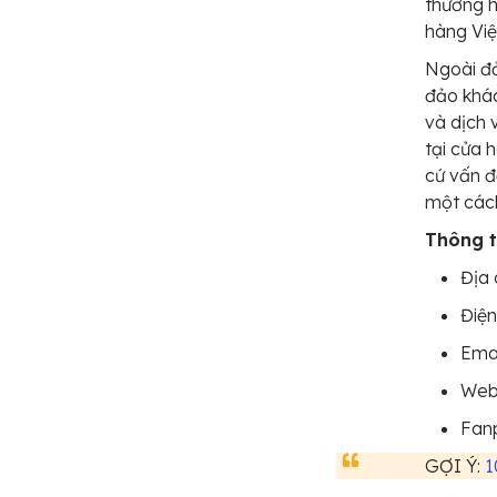
thương h
hàng Việ
Ngoài đ
đảo khá
và dịch 
tại cửa 
cứ vấn đ
một các
Thông ti
Địa 
Điện
Ema
Web
Fan
GỢI Ý:
1