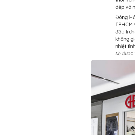
dép và n
Đông Hải
TPHCM và
đặc trưn
không gi
nhiệt tì
sẽ được 