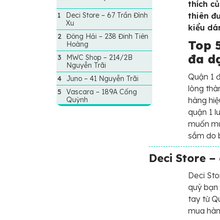
thích c
Deci Store – 67 Trần Đình
thiên đ
Xu
kiểu dá
Đông Hải – 238 Đinh Tiên
Top 
Hoàng
đa d
MWC Shop – 214/2B
Nguyễn Trãi
Quận 1 đ
Juno – 41 Nguyễn Trãi
lòng thà
Vascara – 189A Cống
Quỳnh
hàng hiệ
quận 1 l
muốn mu
sắm do b
Deci Store –
Deci Stor
quý bạn 
tay từ Q
mua hàng