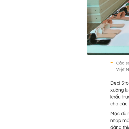
Các s
Việt 
Deci Sto
xưởng lu
khẩu trự
cho các 
Mặc dù m
nhập mẫu
dáng thi