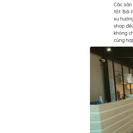
Các sản
tốt. Bởi
xu hướng
shop đều
không ch
cùng hợp