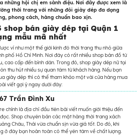
ủa những hội chị em sành điệu. Nơi đây được xem là
ường thời trang với những đôi giày dép đa dạng
ng, phong cách, hàng chuẩn bao xịn.
5 shop bán giày dép tại Quận 1
ạng mẫu mã nhất
ược ví như một thế giới kinh đô thời trang thu nhỏ giữa
nh phố Hồ Chí Minh. Nơi đây có rất nhiều shop bán đồ từ
u, cao cấp đến bình dân. Trong đó, shop giày dép nữ tại
uôn thu hút nhiều sự quan tâm từ khách hàng. Nếu bạn
a giày dép thì có thể tham khảo một vài cửa hàng mua
ài viết gợi ý ngay dưới đây:
 67 Trần Đình Xu
e chính là địa chỉ đầu tiên bài viết muốn giới thiệu đến
đọc. Shop chuyên bán các mặt hàng thời trang xách
uảng Châu, Thái vừa chuẩn sịn vừa giá tốt. Do đó, khi
 ở đây bạn hoàn toàn có thể yên tâm về chất lượng.