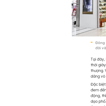
Đông 
đời và
Tại đây,
thời già
thượng. 
dáng vô 
Đặc biệt
đem đến 
động, th
dạo phố.