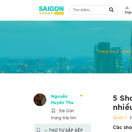
top
/
Trang Chủ
topAZ
5 Sh
Nguyễn
Huyền Thu
nhiề
Sài Gòn
Quận 1
trong trái tim
Các sho
THỨ TỰ SẮP XẾP