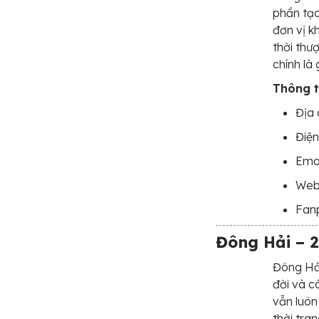
phần tạo
đơn vị k
thời thư
chính là
Thông ti
Địa 
Điện
Ema
Webs
Fan
Đông Hải – 
Đông Hải
đời và c
vẫn luôn
thời tra