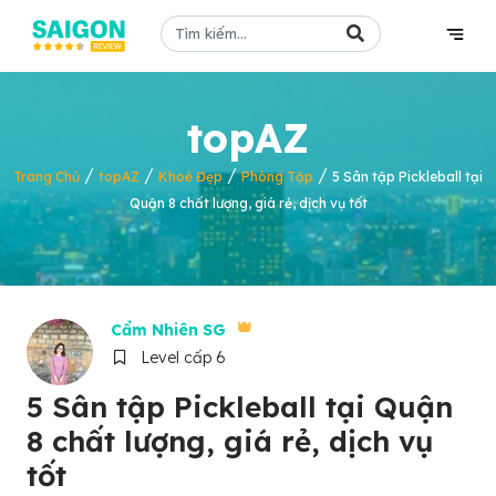
topAZ
/
/
/
/
Trang Chủ
topAZ
Khoẻ Đẹp
Phòng Tập
5 Sân tập Pickleball tại
Quận 8 chất lượng, giá rẻ, dịch vụ tốt
Cẩm Nhiên SG
Level cấp 6
5 Sân tập Pickleball tại Quận
8 chất lượng, giá rẻ, dịch vụ
tốt