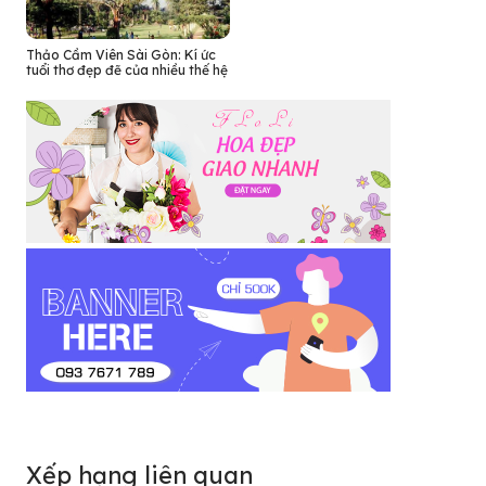
Thảo Cầm Viên Sài Gòn: Kí ức
tuổi thơ đẹp đẽ của nhiều thế hệ
Xếp hạng liên quan