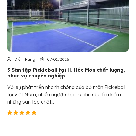
Diễm Hằng
07/01/2025
5 Sân tập Pickleball tại H. Hóc Môn chất lượng,
phục vụ chuyên nghiệp
Với sự phát triển nhanh chóng của bộ môn Pickleball
tại Việt Nam, nhiều người chơi có nhu cầu tìm kiếm
những sân tập chất...