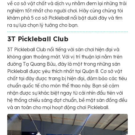
về cơ sở vật chất và dịch vụ nhằm đem lại những trải
nghiệm tốt nhất cho người chơi. Hãy cùng chúng tôi
khám phá 5 cơ sở Pickleball nổi bật dưới đây và tìm
ra sự lựa chọn lý tưởng cho bạn.
3T Pickleball Club
3T Pickleball Club nổi tiếng với sân chơi hiện đại và
không gian thoáng mát. Với vị trí thuận lợi nằm trên
đường Tạ Quang Bửu, đây là một trong những sân
Pickleball được yêu thích nhất tại Quận 8. Cơ sở vật
chất tại đây được trang bị hiện đại, đảm bảo các tiêu
chuẩn quốc tế cho môn thể thao này. Bạn sẽ cảm
nhận được sự khác biệt ngay từ cái nhìn đầu tiên với
hệ thống chiếu sáng đạt chuẩn, bề mặt sân đồng đều
và an toàn cho mọi hoạt động chơi Pickleball.