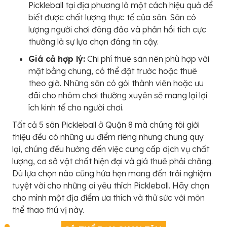
Pickleball tại địa phương là một cách hiệu quả để
biết được chất lượng thực tế của sân. Sân có
lượng người chơi đông đảo và phản hồi tích cực
thường là sự lựa chọn đáng tin cậy.
Giá cả hợp lý:
Chi phí thuê sân nên phù hợp với
mặt bằng chung, có thể đặt trước hoặc thuê
theo giờ. Những sân có gói thành viên hoặc ưu
đãi cho nhóm chơi thường xuyên sẽ mang lại lợi
ích kinh tế cho người chơi.
Tất cả 5 sân Pickleball ở Quận 8 mà chúng tôi giới
thiệu đều có những ưu điểm riêng nhưng chung quy
lại, chúng đều hướng đến việc cung cấp dịch vụ chất
lượng, cơ sở vật chất hiện đại và giá thuê phải chăng.
Dù lựa chọn nào cũng hứa hẹn mang đến trải nghiệm
tuyệt vời cho những ai yêu thích Pickleball. Hãy chọn
cho mình một địa điểm ưa thích và thử sức với môn
thể thao thú vị này.