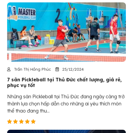
Trần Thị Hồng Phúc
25/12/2024
7 sân Pickleball tại Thủ Đức chất lượng, giá rẻ,
phục vụ tốt
Những sân Pickleball tại Thủ Đức đang ngày càng trở
thành lựa chọn hấp dẫn cho những ai yêu thích môn
thể thao đang thu...