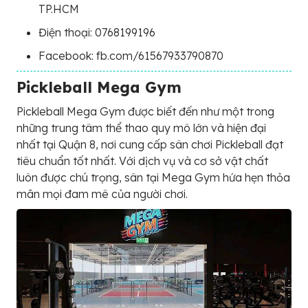
TP.HCM
Điện thoại: 0768199196
Facebook: fb.com/61567933790870
Pickleball Mega Gym
Pickleball Mega Gym được biết đến như một trong
những trung tâm thể thao quy mô lớn và hiện đại
nhất tại Quận 8, nơi cung cấp sân chơi Pickleball đạt
tiêu chuẩn tốt nhất. Với dịch vụ và cơ sở vật chất
luôn được chú trọng, sân tại Mega Gym hứa hẹn thỏa
mãn mọi đam mê của người chơi.