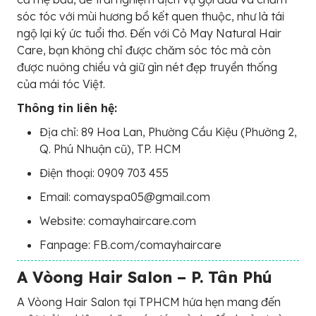
sóc tóc với mùi hương bồ kết quen thuộc, như là tái
ngộ lại ký ức tuổi thơ. Đến với Cỏ May Natural Hair
Care, bạn không chỉ được chăm sóc tóc mà còn
được nuông chiều và giữ gìn nét đẹp truyền thống
của mái tóc Việt.
Thông tin liên hệ:
Địa chỉ: 89 Hoa Lan, Phường Cầu Kiệu (Phường 2,
Q. Phú Nhuận cũ), TP. HCM
Điện thoại: 0909 703 455
Email: comayspa05@gmail.com
Website: comayhaircare.com
Fanpage: FB.com/comayhaircare
A Vòong Hair Salon – P. Tân Phú
A Vòong Hair Salon tại TPHCM hứa hẹn mang đến