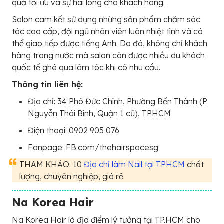
quả tối ưu và sự hài lòng cho khách hàng.
Salon cam kết sử dụng những sản phẩm chăm sóc
tóc cao cấp, đội ngũ nhân viên luôn nhiệt tình và có
thể giao tiếp được tiếng Anh. Do đó, không chỉ khách
hàng trong nước mà salon còn được nhiều du khách
quốc tế ghé qua làm tóc khi có nhu cầu.
Thông tin liên hệ:
Địa chỉ: 34 Phó Đức Chính, Phường Bến Thành (P.
Nguyễn Thái Bình, Quận 1 cũ), TPHCM
Điện thoại: 0902 905 076
Fanpage: FB.com/thehairspacesg
THAM KHẢO: 10
Địa chỉ làm Nail tại TPHCM
chất
lượng, chuyên nghiệp, giá rẻ
Na Korea Hair
Na Korea Hair là địa điểm lý tưởng tại TP.HCM cho