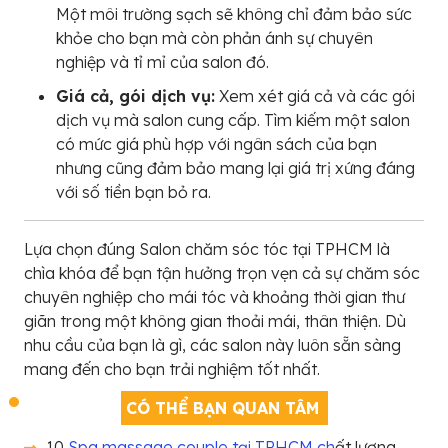
Một môi trường sạch sẽ không chỉ đảm bảo sức
khỏe cho bạn mà còn phản ánh sự chuyên
nghiệp và tỉ mỉ của salon đó.
Giá cả
, g
ói dịch vụ:
Xem xét giá cả và các gói
dịch vụ mà salon cung cấp. Tìm kiếm một salon
có mức giá phù hợp với ngân sách của bạn
nhưng cũng đảm bảo mang lại giá trị xứng đáng
với số tiền bạn bỏ ra.
Lựa chọn đúng Salon chăm sóc tóc tại TPHCM là
chìa khóa để bạn tận hưởng trọn vẹn cả sự chăm sóc
chuyên nghiệp cho mái tóc và khoảng thời gian thư
giãn trong một không gian thoải mái, thân thiện. Dù
nhu cầu của bạn là gì, các salon này luôn sẵn sàng
mang đến cho bạn trải nghiệm tốt nhất.
CÓ THỂ BẠN QUAN TÂM
10
Spa massage couple tại TPHCM ch
ất lượng