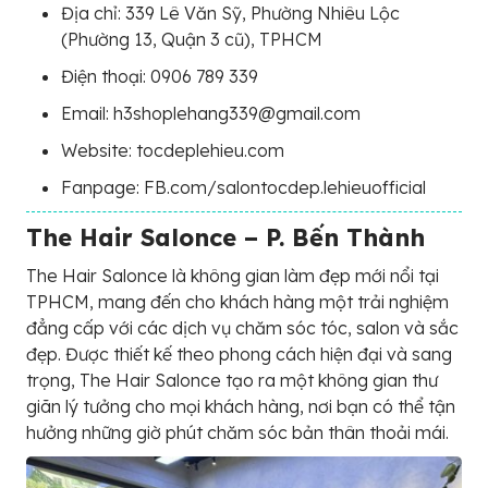
Địa chỉ: 339 Lê Văn Sỹ, Phường Nhiêu Lộc
(Phường 13, Quận 3 cũ), TPHCM
Điện thoại: 0906 789 339
Email: h3shoplehang339@gmail.com
Website: tocdeplehieu.com
Fanpage: FB.com/salontocdep.lehieuofficial
The Hair Salonce – P. Bến Thành
The Hair Salonce là không gian làm đẹp mới nổi tại
TPHCM, mang đến cho khách hàng một trải nghiệm
đẳng cấp với các dịch vụ chăm sóc tóc, salon và sắc
đẹp. Được thiết kế theo phong cách hiện đại và sang
trọng, The Hair Salonce tạo ra một không gian thư
giãn lý tưởng cho mọi khách hàng, nơi bạn có thể tận
hưởng những giờ phút chăm sóc bản thân thoải mái.