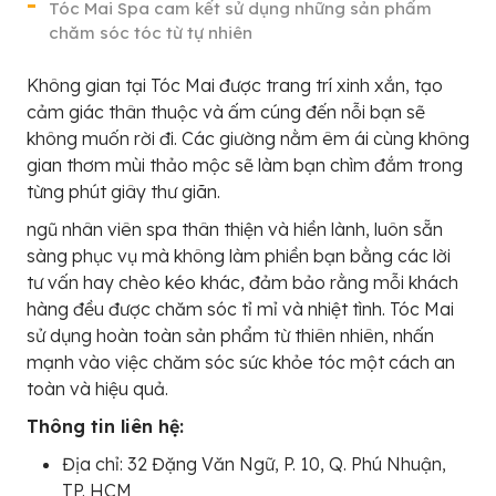
Tóc Mai Spa cam kết sử dụng những sản phẩm
chăm sóc tóc từ tự nhiên
Không gian tại Tóc Mai được trang trí xinh xắn, tạo
cảm giác thân thuộc và ấm cúng đến nỗi bạn sẽ
không muốn rời đi. Các giường nằm êm ái cùng không
gian thơm mùi thảo mộc sẽ làm bạn chìm đắm trong
từng phút giây thư giãn.
ngũ nhân viên spa thân thiện và hiền lành, luôn sẵn
sàng phục vụ mà không làm phiền bạn bằng các lời
tư vấn hay chèo kéo khác, đảm bảo rằng mỗi khách
hàng đều được chăm sóc tỉ mỉ và nhiệt tình. Tóc Mai
sử dụng hoàn toàn sản phẩm từ thiên nhiên, nhấn
mạnh vào việc chăm sóc sức khỏe tóc một cách an
toàn và hiệu quả.
Thông tin liên hệ:
Địa chỉ: 32 Đặng Văn Ngữ, P. 10, Q. Phú Nhuận,
TP. HCM