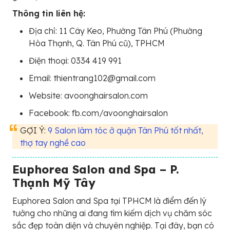
Thông tin liên hệ:
Địa chỉ: 11 Cây Keo, Phường Tân Phú (Phường
Hòa Thạnh, Q. Tân Phú cũ), TPHCM
Điện thoại: 0334 419 991
Email: thientrang102@gmail.com
Website: avoonghairsalon.com
Facebook: fb.com/avoonghairsalon
GỢI Ý:
9 Salon làm tóc ở quận Tân Phú tốt nhất,
thợ tay nghề cao
Euphorea Salon and Spa – P.
Thạnh Mỹ Tây
Euphorea Salon and Spa tại TPHCM là điểm đến lý
tưởng cho những ai đang tìm kiếm dịch vụ chăm sóc
sắc đẹp toàn diện và chuyên nghiệp. Tại đây, bạn có