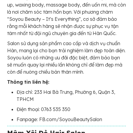
up, waxing body, massage body, đến uốn mi, mà còn
là nơi chăm sóc tâm hồn bạn. Với phương châm
“Soyou Beauty – It’s Everything”, cơ sở đảm bảo
rằng mỗi khách hàng sẽ nhận được sự phục vụ tận
tâm nhất từ đội ngũ chuyên gia đến từ Hàn Quốc.
Salon sử dụng sản phẩm cao cấp và dịch vụ chuẩn
Hàn, mang lại cho bạn trải nghiệm làm đẹp toàn diện.
Soyou luôn có những ưu đãi đặc biệt, đảm bảo bạn
sẽ muốn quay lại nhiều lần không chỉ để làm đẹp mà
còn để nuông chiều bản thân mình.
Thông tin liên hệ:
Địa chỉ: 233 Hai Bà Trưng, Phường 6, Quận 3,
TPHCM
Điện thoại: 0763 535 350
Fanpage: FB.com/SoyouBeautySalon
Mâm Xôi Đỏ Hair Salon