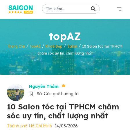
topAZ
/
/
/
/
Trang Chủ
topAZ
Khoẻ Đẹp
Salon
10 Salon tóc tại TPHCM
chăm sóc uy tín, chất lượng nhất
Nguyễn Thắm
Sài Gòn quê hương tôi
10 Salon tóc tại TPHCM chăm
sóc uy tín, chất lượng nhất
Thành phố Hồ Chí Minh
14/05/2026