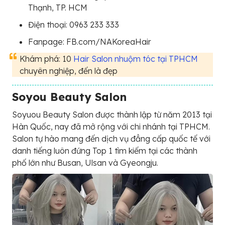
Thạnh, TP. HCM
Điện thoại: 0963 233 333
Fanpage: FB.com/NAKoreaHair
Khám phá: 10
Hair Salon nhuộm tóc tại TPHCM
chuyên nghiệp, đến là đẹp
Soyou Beauty Salon
Soyuou Beauty Salon được thành lập từ năm 2013 tại
Hàn Quốc, nay đã mở rộng với chi nhánh tại TPHCM.
Salon tự hào mang đến dịch vụ đẳng cấp quốc tế với
danh tiếng luôn đứng Top 1 tìm kiếm tại các thành
phố lớn như Busan, Ulsan và Gyeongju.