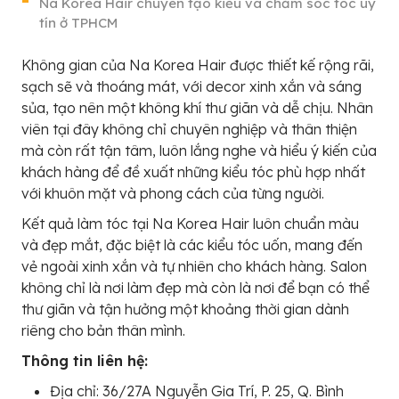
Na Korea Hair chuyên tạo kiểu và chăm sóc tóc uy
tín ở TPHCM
Không gian của Na Korea Hair được thiết kế rộng rãi,
sạch sẽ và thoáng mát, với decor xinh xắn và sáng
sủa, tạo nên một không khí thư giãn và dễ chịu. Nhân
viên tại đây không chỉ chuyên nghiệp và thân thiện
mà còn rất tận tâm, luôn lắng nghe và hiểu ý kiến của
khách hàng để đề xuất những kiểu tóc phù hợp nhất
với khuôn mặt và phong cách của từng người.
Kết quả làm tóc tại Na Korea Hair luôn chuẩn màu
và đẹp mắt, đặc biệt là các kiểu tóc uốn, mang đến
vẻ ngoài xinh xắn và tự nhiên cho khách hàng. Salon
không chỉ là nơi làm đẹp mà còn là nơi để bạn có thể
thư giãn và tận hưởng một khoảng thời gian dành
riêng cho bản thân mình.
Thông tin liên hệ:
Địa chỉ: 36/27A Nguyễn Gia Trí, P. 25, Q. Bình