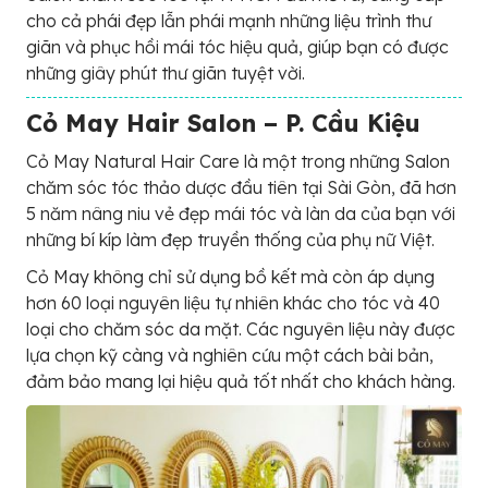
cho cả phái đẹp lẫn phái mạnh những liệu trình thư
giãn và phục hồi mái tóc hiệu quả, giúp bạn có được
những giây phút thư giãn tuyệt vời.
Cỏ May Hair Salon – P. Cầu Kiệu
Cỏ May Natural Hair Care là một trong những Salon
chăm sóc tóc thảo dược đầu tiên tại Sài Gòn, đã hơn
5 năm nâng niu vẻ đẹp mái tóc và làn da của bạn với
những bí kíp làm đẹp truyền thống của phụ nữ Việt.
Cỏ May không chỉ sử dụng bồ kết mà còn áp dụng
hơn 60 loại nguyên liệu tự nhiên khác cho tóc và 40
loại cho chăm sóc da mặt. Các nguyên liệu này được
lựa chọn kỹ càng và nghiên cứu một cách bài bản,
đảm bảo mang lại hiệu quả tốt nhất cho khách hàng.