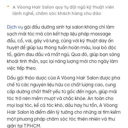
A Vòong Hair Salon quy tụ đội ngũ kỹ thuật viên
lành nghề, chăm sóc khách hàng chu đáo
Dịch vụ
gội đầu dưỡng sinh tại salon không chỉ làm
sạch mái tóc mà còn kết hợp liệu pháp massage
đầu, cổ, vai, gáy và lưng, cùng với kỹ thuật day ấn
huyệt để giúp lưu thông tuần hoàn máu, loại bỏ độc
tố, giảm đau đầu và mất ngủ. Qua đó, giúp bạn sảng
khoái tinh thần, sạc lại năng lượng mới cho ngày làm
việc tiếp theo.
Dầu gội thảo dược của A Vòong Hair Salon được pha
chế từ các nguyên liệu hữu cơ chất lượng cao, cung
cấp dưỡng chất thiết yếu từ gốc đến ngọn, giúp mái
tóc trở nên mềm mượt và chắc khỏe. An toàn cho
mọi loại tóc, kể cả tóc khô, dầu hay hư tổn, A Vòong
Hair Salon là điểm đến lý tưởng cho những ai tìm kiếm
một phương pháp chăm sóc tóc thiên nhiên và thư
giãn tại TPHCM.