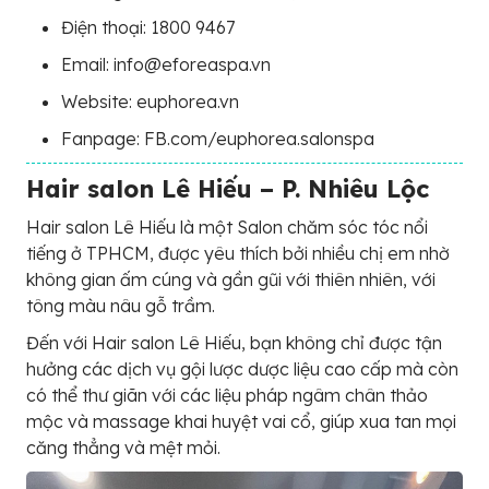
Điện thoại: 1800 9467
Email: info@eforeaspa.vn
Website: euphorea.vn
Fanpage: FB.com/euphorea.salonspa
Hair salon Lê Hiếu – P. Nhiêu Lộc
Hair salon Lê Hiếu là một Salon chăm sóc tóc nổi
tiếng ở TPHCM, được yêu thích bởi nhiều chị em nhờ
không gian ấm cúng và gần gũi với thiên nhiên, với
tông màu nâu gỗ trầm.
Đến với Hair salon Lê Hiếu, bạn không chỉ được tận
hưởng các dịch vụ gội lược dược liệu cao cấp mà còn
có thể thư giãn với các liệu pháp ngâm chân thảo
mộc và massage khai huyệt vai cổ, giúp xua tan mọi
căng thẳng và mệt mỏi.