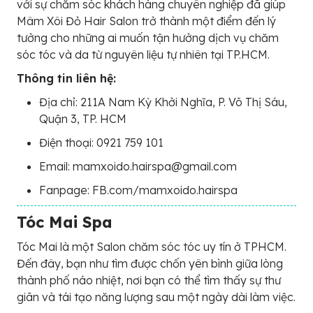
với sự chăm sóc khách hàng chuyên nghiệp đã giúp
Mâm Xôi Đỏ Hair Salon trở thành một điểm đến lý
tưởng cho những ai muốn tận hưởng dịch vụ chăm
sóc tóc và da từ nguyên liệu tự nhiên tại TP.HCM.
Thông tin liên hệ:
Địa chỉ: 211A Nam Kỳ Khởi Nghĩa, P. Võ Thị Sáu,
Quận 3, TP. HCM
Điện thoại: 0921 759 101
Email: mamxoido.hairspa@gmail.com
Fanpage: FB.com/mamxoido.hairspa
Tóc Mai Spa
Tóc Mai là một Salon chăm sóc tóc uy tín ở TPHCM.
Đến đây, bạn như tìm được chốn yên bình giữa lòng
thành phố náo nhiệt, nơi bạn có thể tìm thấy sự thư
giãn và tái tạo năng lượng sau một ngày dài làm việc.