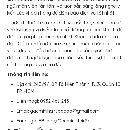
ngũ nhân viên tận tâm và luôn sẵn sàng lắng nghe ý
kiến của khách hàng để đảm bảo dịch vụ tốt nhất.
Trước khi thực hiện các dịch vụ uốn tóc, salon luôn tư
vấn kỹ lưỡng và kiểm tra chất lượng tóc của khách để
đưa ra giải pháp phù hợp nhất. Không chỉ là nơi làm
đẹp, Gác còn là nơi chia sẻ những mẹo chăm sóc tóc
và dưỡng da đầu hữu ích, mang lại cảm giác như
được một người bạn thân chăm sóc từng sợi tóc một
cách nâng niu và chu đáo.
Thông tin liên hệ:
Địa chỉ: 243/9/10P Tô Hiến Thành, P.13, Quận 10,
TP. HCM
Điện thoại: 0932 461 243
Email: gacminihairspaaaa@gmail.com
Fanpage: FB.com/GacminiHairSpa