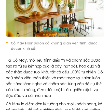
Cỏ May Hair Salon có không gian yên tĩnh, được
decor xinh xắn
Tại Cỏ May, mỗi liệu trình điều trị và chăm sóc được
tạo ra từ sự kết hợp của lá cây, hạt bột, hoa quả và
các thảo dược tươi khô, tất cả đều 100% tự nhiên. Đội
ngũ nhân viên thân thiện và mộc mạc tại salon luôn
sẵn sàng lắng nghe và chăm sóc từng vấn đề cụ thể
của khách hàng, đem đến một trải nghiệm dịch vụ
độc đáo và cá nhân hóa.
Cỏ May là điểm đến lý tưởng cho mọi khách hàng, kể
cả mẹ bầu, để trải nghiệm dịch vụ gội đầu và chăm