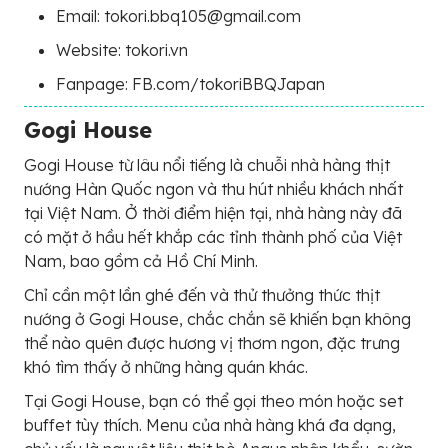
Email: tokori.bbq105@gmail.com
Website: tokori.vn
Fanpage: FB.com/tokoriBBQJapan
Gogi House
Gogi House từ lâu nổi tiếng là chuỗi nhà hàng thịt
nướng Hàn Quốc ngon và thu hút nhiều khách nhất
tại Việt Nam. Ở thời điểm hiện tại, nhà hàng này đã
có mặt ở hầu hết khắp các tỉnh thành phố của Việt
Nam, bao gồm cả Hồ Chí Minh.
Chỉ cần một lần ghé đến và thử thưởng thức thịt
nướng ở Gogi House, chắc chắn sẽ khiến bạn không
thể nào quên được hương vị thơm ngon, đặc trưng
khó tìm thấy ở những hàng quán khác.
Tại Gogi House, bạn có thể gọi theo món hoặc set
buffet tùy thích. Menu của nhà hàng khá đa dạng,