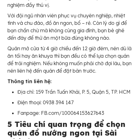
nghiệm đầy thú vị.
Với đội ngũ nhân viên phục vụ chuyên nghiệp, nhiệt
tình và chu đáo, đồ ăn ngon, bổ – rẻ. Còn lý do gì để
bạn chần chừ mà không cùng gia đình, bạn bè ghé
đến đây để thử ăn một bữa đúng không nào.
Quán mở cửa từ 4 giờ chiều đến 12 giờ đêm, nên dù là
ăn tối hay ăn khuya thì bạn đều có thể lựa chọn quán
để trải nghiệm. Nếu không muốn phải chờ đợi lâu, bạn
nên liên hệ đến quán để đặt bàn trước.
Thông tin liên hệ:
Địa chỉ: 159 Trần Tuấn Khải, P. 5, Quận 5, TP. HCM
Điện thoại: 0938 394 147
Fanpage: FB.com/100064153627643
5 Tiêu chí quan trọng để chọn
quán đồ nướng ngon tại Sài