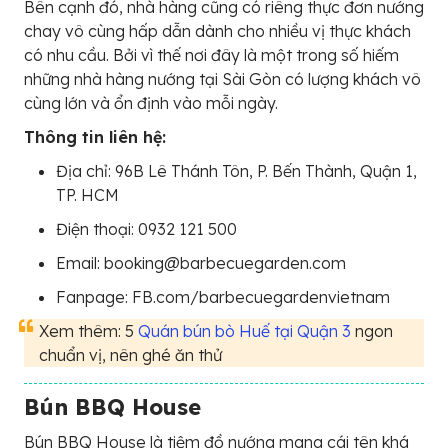
Bên cạnh đó, nhà hàng cũng có riêng thực đơn nướng
chay vô cùng hấp dẫn dành cho nhiều vị thực khách
có nhu cầu. Bởi vì thế nơi đây là một trong số hiếm
những nhà hàng nướng tại Sài Gòn có lượng khách vô
cùng lớn và ổn định vào mỗi ngày.
Thông tin liên hệ:
Địa chỉ: 96B Lê Thánh Tôn, P. Bến Thành, Quận 1,
TP. HCM
Điện thoại: 0932 121 500
Email: booking@barbecuegarden.com
Fanpage: FB.com/barbecuegardenvietnam
Xem thêm: 5
Quán bún bò Huế tại Quận 3
ngon
chuẩn vị, nên ghé ăn thử
Bún BBQ House
Bún BBQ House là tiệm đồ nướng mang cái tên khá