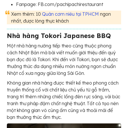
Fanpage: FB.com/pachipachirestaurant
Xem thêm: 10
Quán cơm niêu tại TPHCM
ngon
nhất, được lòng thực khách
Nhà hàng Tokori Japanese BBQ
Một nhà hàng nướng tiếp theo cũng thuộc phong
cách Nhật Bản mà bài viết muốn giới thiệu đến quý
bạn đọc đó là Tokori. Khi đến với Tokori, bạn sẽ được
thưởng thức đa dạng nhiều món nướng ngon chuẩn
Nhật cổ xưa ngay giữa lòng Sài Gòn.
Không gian nhà hàng được thiết kế theo phong cách
truyền thống cổ với chất liệu chủ yếu từ gỗ trầm,
trang trí thêm những chiếc lồng đèn rực sáng, vài bức
tranh thư pháp đậm chất nghệ thuật. Tất cả tạo nên
một không gian vô cùng ấm cúng và thoải mái để
bạn thưởng thức ẩm thực.