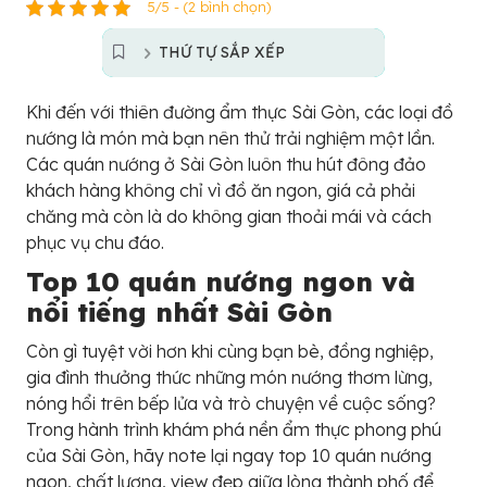
5/5 - (2 bình chọn)
THỨ TỰ SẮP XẾP
Khi đến với thiên đường ẩm thực Sài Gòn, các loại đồ
nướng là món mà bạn nên thử trải nghiệm một lần.
Các quán nướng ở Sài Gòn luôn thu hút đông đảo
khách hàng không chỉ vì đồ ăn ngon, giá cả phải
chăng mà còn là do không gian thoải mái và cách
phục vụ chu đáo.
Top 10 quán nướng ngon và
nổi tiếng nhất Sài Gòn
Còn gì tuyệt vời hơn khi cùng bạn bè, đồng nghiệp,
gia đình thưởng thức những món nướng thơm lừng,
nóng hổi trên bếp lửa và trò chuyện về cuộc sống?
Trong hành trình khám phá nền ẩm thực phong phú
của Sài Gòn, hãy note lại ngay top 10 quán nướng
ngon, chất lượng, view đẹp giữa lòng thành phố để