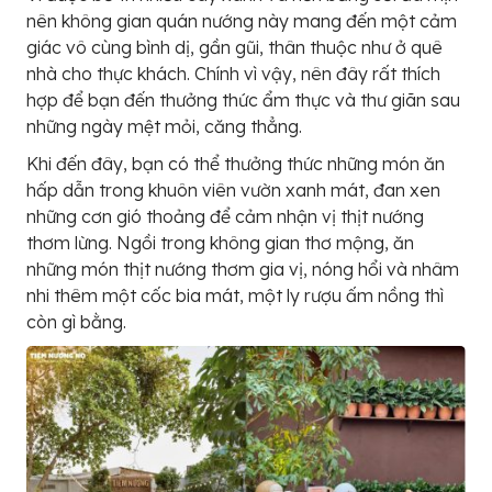
nên không gian quán nướng này mang đến một cảm
giác vô cùng bình dị, gần gũi, thân thuộc như ở quê
nhà cho thực khách. Chính vì vậy, nên đây rất thích
hợp để bạn đến thưởng thức ẩm thực và thư giãn sau
những ngày mệt mỏi, căng thẳng.
Khi đến đây, bạn có thể thưởng thức những món ăn
hấp dẫn trong khuôn viên vườn xanh mát, đan xen
những cơn gió thoảng để cảm nhận vị thịt nướng
thơm lừng. Ngồi trong không gian thơ mộng, ăn
những món thịt nướng thơm gia vị, nóng hổi và nhâm
nhi thêm một cốc bia mát, một ly rượu ấm nồng thì
còn gì bằng.