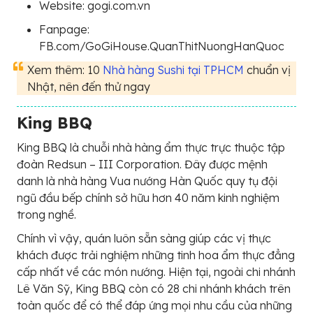
Website: gogi.com.vn
Fanpage:
FB.com/GoGiHouse.QuanThitNuongHanQuoc
Xem thêm: 10
Nhà hàng Sushi tại TPHCM
chuẩn vị
Nhật, nên đến thử ngay
King BBQ
King BBQ là chuỗi nhà hàng ẩm thực trực thuộc tập
đoàn Redsun – III Corporation. Đây được mệnh
danh là nhà hàng Vua nướng Hàn Quốc quy tụ đội
ngũ đầu bếp chính sở hữu hơn 40 năm kinh nghiệm
trong nghề.
Chính vì vậy, quán luôn sẵn sàng giúp các vị thực
khách được trải nghiệm những tinh hoa ẩm thực đẳng
cấp nhất về các món nướng. Hiện tại, ngoài chi nhánh
Lê Văn Sỹ, King BBQ còn có 28 chi nhánh khách trên
toàn quốc để có thể đáp ứng mọi nhu cầu của những