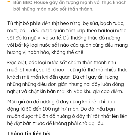
Bún BBQ House gây ấn tượng mạnh với thực khách
bởi những món nước sốt thần thánh.
Từ thịt bò phile đến thịt heo rừng, bẹ sữa, bạch tuộc,
mực, cá,… đều được quán tẩm ướp theo hai loại nước
sốt đó là ngũ vị và sa tế. Dù thưởng thức đồ nướng
với bất kỳ loại nước sốt nào của quán cũng đều mang
hương vị hoàn hảo, không thể chê.
Đặc biệt, các loại nước sốt chấm thần thánh như
muối ớt xanh, sa tế, chao,… cũng là thứ mà nhiều thực
khách mê mẩn khi đến quán. Dù chỉ gây ấn tượng
những những điều đơn giản nhưng nơi đây luôn đông
nghẹt và chật kín bàn mỗi khi vào khu giờ cao điểm.
Mức giá ăn đồ nướng ở đây cũng khá rẻ, chỉ dao
động từ 30 đến 100 nghìn/ món. Do đó, nếu bạn
muốn được thử ăn đồ nướng ở đây thì tốt nhất lên liên
hệ đặt bàn trước để không phải chờ đợi lâu.
Thông tin liên hệ: