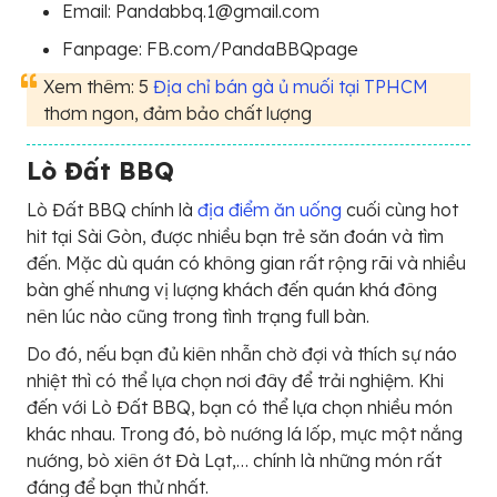
Email: Pandabbq.1@gmail.com
Fanpage: FB.com/PandaBBQpage
Xem thêm: 5
Địa chỉ bán gà ủ muối tại TPHCM
thơm ngon, đảm bảo chất lượng
Lò Đất BBQ
Lò Đất BBQ chính là
địa điểm ăn uống
cuối cùng hot
hit tại Sài Gòn, được nhiều bạn trẻ săn đoán và tìm
đến. Mặc dù quán có không gian rất rộng rãi và nhiều
bàn ghế nhưng vị lượng khách đến quán khá đông
nên lúc nào cũng trong tình trạng full bàn.
Do đó, nếu bạn đủ kiên nhẫn chờ đợi và thích sự náo
nhiệt thì có thể lựa chọn nơi đây để trải nghiệm. Khi
đến với Lò Đất BBQ, bạn có thể lựa chọn nhiều món
khác nhau. Trong đó, bò nướng lá lốp, mực một nắng
nướng, bò xiên ớt Đà Lạt,… chính là những món rất
đáng để bạn thử nhất.