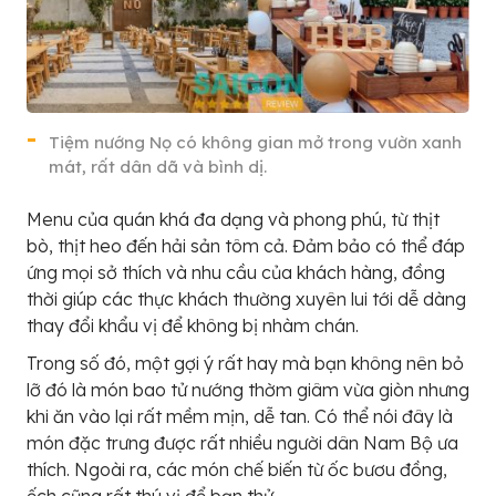
Tiệm nướng Nọ có không gian mở trong vườn xanh
mát, rất dân dã và bình dị.
Menu của quán khá đa dạng và phong phú, từ thịt
bò, thịt heo đến hải sản tôm cả. Đảm bảo có thể đáp
ứng mọi sở thích và nhu cầu của khách hàng, đồng
thời giúp các thực khách thường xuyên lui tới dễ dàng
thay đổi khẩu vị để không bị nhàm chán.
Trong số đó, một gợi ý rất hay mà bạn không nên bỏ
lỡ đó là món bao tử nướng thờm giâm vừa giòn nhưng
khi ăn vào lại rất mềm mịn, dễ tan. Có thể nói đây là
món đặc trưng được rất nhiều người dân Nam Bộ ưa
thích. Ngoài ra, các món chế biến từ ốc bươu đồng,
ếch cũng rất thú vị để bạn thử.