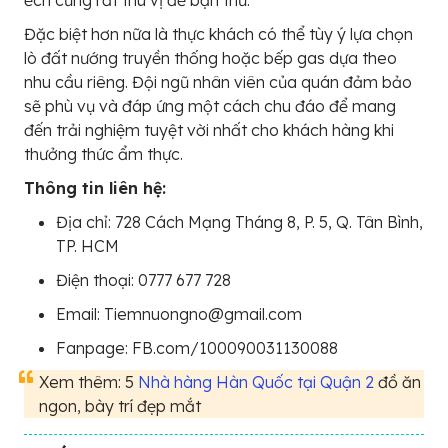
Đặc biệt hơn nữa là thực khách có thể tùy ý lựa chọn
lò đất nướng truyền thống hoặc bếp gas dựa theo
nhu cầu riêng. Đội ngũ nhân viên của quán đảm bảo
sẽ phù vụ và đáp ứng một cách chu đáo để mang
đến trải nghiệm tuyệt vời nhất cho khách hàng khi
thưởng thức ẩm thực.
Thông tin liên hệ:
Địa chỉ: 728 Cách Mạng Tháng 8, P. 5, Q. Tân Bình,
TP. HCM
Điện thoại: 0777 677 728
Email: Tiemnuongno@gmail.com
Fanpage: FB.com/100090031130088
Xem thêm: 5
Nhà hàng Hàn Quốc tại Quận 2
đồ ăn
ngon, bày trí đẹp mắt