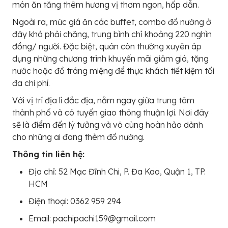
món ăn tăng thêm hương vị thơm ngon, hấp dẫn.
Ngoài ra, mức giá ăn các buffet, combo đồ nướng ở
đây khá phải chăng, trung bình chỉ khoảng 220 nghìn
đồng/ người. Đặc biệt, quán còn thường xuyên áp
dụng những chương trình khuyến mãi giảm giá, tặng
nước hoặc đồ tráng miệng để thực khách tiết kiệm tối
đa chi phí.
Với vị trí địa lí đắc địa, nằm ngay giữa trung tâm
thành phố và có tuyến giao thông thuận lợi. Nơi đây
sẽ là điểm đến lý tưởng và vô cùng hoàn hảo dành
cho những ai đang thèm đồ nướng.
Thông tin liên hệ:
Địa chỉ: 52 Mạc Đĩnh Chi, P. Đa Kao, Quận 1, TP.
HCM
Điện thoại: 0362 959 294
Email: pachipachi159@gmail.com