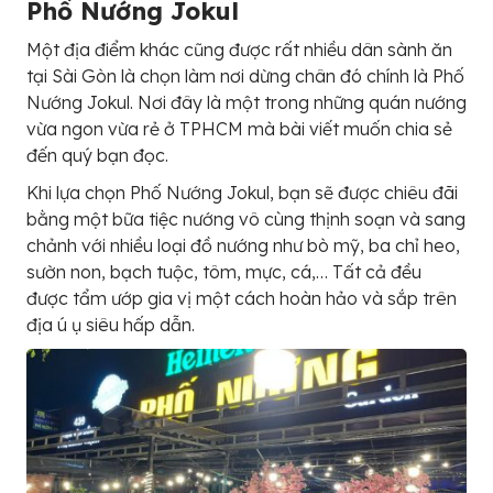
Phố Nướng Jokul
Một địa điểm khác cũng được rất nhiều dân sành ăn
tại Sài Gòn là chọn làm nơi dừng chân đó chính là Phố
Nướng Jokul. Nơi đây là một trong những quán nướng
vừa ngon vừa rẻ ở TPHCM mà bài viết muốn chia sẻ
đến quý bạn đọc.
Khi lựa chọn Phố Nướng Jokul, bạn sẽ được chiêu đãi
bằng một bữa tiệc nướng vô cùng thịnh soạn và sang
chảnh với nhiều loại đồ nướng như bò mỹ, ba chỉ heo,
sườn non, bạch tuộc, tôm, mực, cá,… Tất cả đều
được tẩm ướp gia vị một cách hoàn hảo và sắp trên
địa ú ụ siêu hấp dẫn.