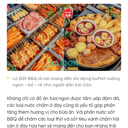
Lò Đất BBQ là nơi mang đến đa dạng buffet nướng
ngon – bổ – rẻ cho người dân Sài Gòn.
Không chỉ có đồ ăn tươi ngon được tẩm ướp đậm đà,
các loại nước chấm ở đây cũng là yếu tố góp phần
tăng thêm hương vị cho bữa ăn. Với phần nước sốt
BBQ để chấm các loại thịt và sốt tiêu xanh chấm hải
sản ở đây hứa hẹn sẽ mang đến cho bạn những trải