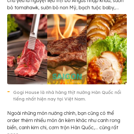
chủ yếu là nguyệt liệu thịt bò Angus nhập khẩu, sườn
bò tomahawk, sườn bò non Mỹ, bạch tuộc baby,…
Gogi House là nhà hàng thịt nướng Hàn Quốc nổi
tiếng nhất hiện nay tại Việt Nam.
Ngoài những món nướng chính, bạn cũng có thể
order thêm nhiều món ăn kèm khác như canh rong
biển, canh kim chi, cơm trộn Hàn Quốc,… cũng rất