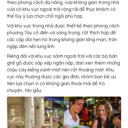
theo phong cách đa năng, vừa không gian trong nhà
vừa có khu vực ngoài trời rộng rãi để thực khách có
thể tùy ý lựa chọn chỗ ngồi phù hợp.
Với khu vực trong nhà được thiết kế theo phong cách
phương Tây cổ điển và sang trọng, rất thích hợp để
các cặp đôi hẹn hò trong không gian lãng mạn, tràn
ngập đèn nến lung linh.
Riêng đối với khu vực sảnh ngoài trời với các bộ bàn
ghế gỗ được sắp xếp ngăn nắp, đan xen thêm những
chậu cây kiểng xanh mát nên rất thoáng mát. Khu
vực này thường được các gia đình, nhóm bạn bè ưu
tiên lựa chọn vì có không gian thoải mái để trò
chuyện, tán gẫu.