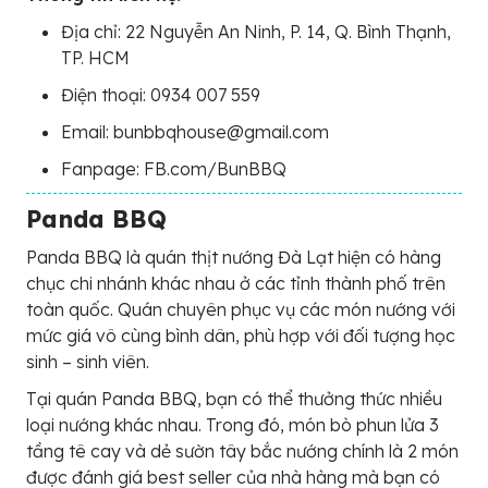
Địa chỉ: 22 Nguyễn An Ninh, P. 14, Q. Bình Thạnh,
TP. HCM
Điện thoại: 0934 007 559
Email: bunbbqhouse@gmail.com
Fanpage: FB.com/BunBBQ
Panda BBQ
Panda BBQ là quán thịt nướng Đà Lạt hiện có hàng
chục chi nhánh khác nhau ở các tỉnh thành phố trên
toàn quốc. Quán chuyên phục vụ các món nướng với
mức giá vô cùng bình dân, phù hợp với đối tượng học
sinh – sinh viên.
Tại quán Panda BBQ, bạn có thể thưởng thức nhiều
loại nướng khác nhau. Trong đó, món bò phun lửa 3
tầng tê cay và dẻ sườn tây bắc nướng chính là 2 món
được đánh giá best seller của nhà hàng mà bạn có