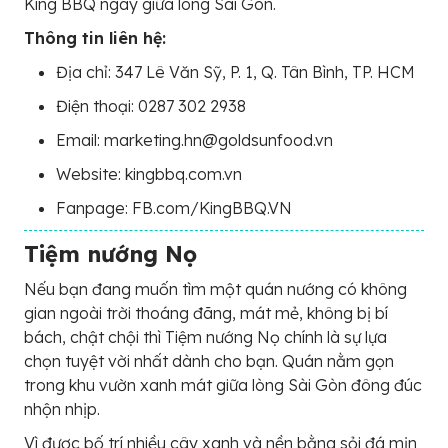
King BBQ ngay giữa lòng Sài Gòn.
Thông tin liên hệ:
Địa chỉ: 347 Lê Văn Sỹ, P. 1, Q. Tân Bình, TP. HCM
Điện thoại: 0287 302 2938
Email: marketing.hn@goldsunfood.vn
Website: kingbbq.com.vn
Fanpage: FB.com/KingBBQ.VN
Tiệm nướng Nọ
Nếu bạn đang muốn tìm một quán nướng có không
gian ngoài trời thoáng đãng, mát mẻ, không bị bí
bách, chật chội thì Tiệm nướng Nọ chính là sự lựa
chọn tuyệt vời nhất dành cho bạn. Quán nằm gọn
trong khu vườn xanh mát giữa lòng Sài Gòn đông đúc
nhộn nhịp.
Vì được bố trí nhiều cây xanh và nền bằng sỏi đá mịn