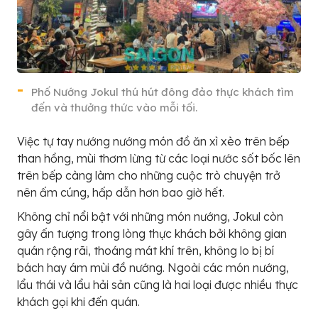
Phố Nướng Jokul thú hút đông đảo thực khách tìm
đến và thưởng thức vào mỗi tối.
Việc tự tay nướng nướng món đồ ăn xì xèo trên bếp
than hồng, mùi thơm lừng từ các loại nước sốt bốc lên
trên bếp càng làm cho những cuộc trò chuyện trở
nên ấm cúng, hấp dẫn hơn bao giờ hết.
Không chỉ nổi bật với những món nướng, Jokul còn
gây ấn tượng trong lòng thực khách bởi không gian
quán rộng rãi, thoáng mát khí trên, không lo bị bí
bách hay ám mùi đồ nướng. Ngoài các món nướng,
lẩu thái và lẩu hải sản cũng là hai loại được nhiều thực
khách gọi khi đến quán.