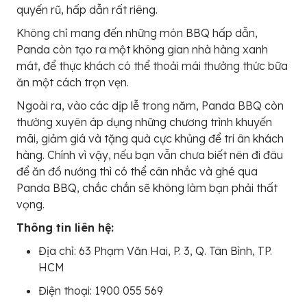
quyến rũ, hấp dẫn rất riêng.
Không chỉ mang đến những món BBQ hấp dẫn,
Panda còn tạo ra một không gian nhà hàng xanh
mát, để thực khách có thể thoải mái thưởng thức bữa
ăn một cách trọn vẹn.
Ngoài ra, vào các dịp lễ trong năm, Panda BBQ còn
thường xuyên áp dụng những chương trình khuyến
mãi, giảm giá và tặng quà cực khủng để tri ân khách
hàng. Chính vì vậy, nếu bạn vẫn chưa biết nên đi đâu
để ăn đồ nướng thì có thể cân nhắc và ghé qua
Panda BBQ, chắc chắn sẽ không làm bạn phải thất
vọng.
Thông tin liên hệ:
Địa chỉ: 63 Phạm Văn Hai, P. 3, Q. Tân Bình, TP.
HCM
Điện thoại: 1900 055 569