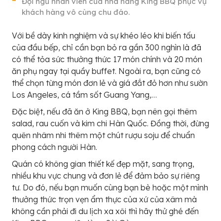
Đội ngũ nhân viên của nhà hàng King BBQ phục vụ
khách hàng vô cùng chu đáo.
Với bề dày kinh nghiệm và sự khéo léo khi biến tấu
của đầu bếp, chỉ cần bạn bỏ ra gần 300 nghìn là đã
có thể tỏa sức thưởng thức 17 món chính và 20 món
ăn phụ ngay tại quầy buffet. Ngoài ra, bạn cũng có
thể chọn từng món đơn lẻ và giá đắt đỏ hơn như sườn
Los Angeles, cá tầm sốt Guang Yang,…
Đặc biệt, nếu đã ăn ở King BBQ, bạn nên gọi thêm
salad, rau cuốn và kim chi Hàn Quốc. Đồng thời, đừng
quên nhâm nhi thêm một chút rượu soju để chuẩn
phong cách người Hàn.
Quán có không gian thiết kế đẹp mặt, sang trọng,
nhiều khu vực chung và đơn lẻ để đảm bảo sự riêng
tư. Do đó, nếu bạn muốn cùng bạn bè hoặc một mình
thưởng thức trọn vẹn ẩm thực của xứ của xâm mà
không cần phải đi du lịch xa xôi thì hãy thử ghé đến