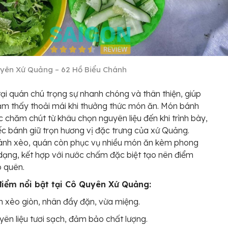
yên Xứ Quảng – 62 Hồ Biểu Chánh
tại quán chú trọng sự nhanh chóng và thân thiện, giúp
m thấy thoải mái khi thưởng thức món ăn. Món bánh
 chăm chút từ khâu chọn nguyên liệu đến khi trình bày,
ếc bánh giữ trọn hương vị đặc trưng của xứ Quảng.
ánh xèo, quán còn phục vụ nhiều món ăn kèm phong
dạng, kết hợp với nước chấm đặc biệt tạo nên điểm
 quên.
điểm nổi bật tại Cô Quyên Xứ Quảng:
 xèo giòn, nhân đầy đặn, vừa miệng.
ên liệu tươi sạch, đảm bảo chất lượng.