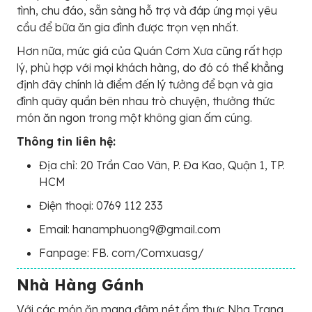
tình, chu đáo, sẵn sàng hỗ trợ và đáp ứng mọi yêu
cầu để bữa ăn gia đình được trọn vẹn nhất.
Hơn nữa, mức giá của Quán Cơm Xưa cũng rất hợp
lý, phù hợp với mọi khách hàng, do đó có thể khẳng
định đây chính là điểm đến lý tưởng để bạn và gia
đình quây quần bên nhau trò chuyện, thưởng thức
món ăn ngon trong một không gian ấm cúng.
Thông tin liên hệ:
Địa chỉ: 20 Trần Cao Vân, P. Đa Kao, Quận 1, TP.
HCM
Điện thoại: 0769 112 233
Email: hanamphuong9@gmail.com
Fanpage: FB. com/Comxuasg/
Nhà Hàng Gánh
Với các món ăn mang đậm nét ẩm thực Nha Trang,