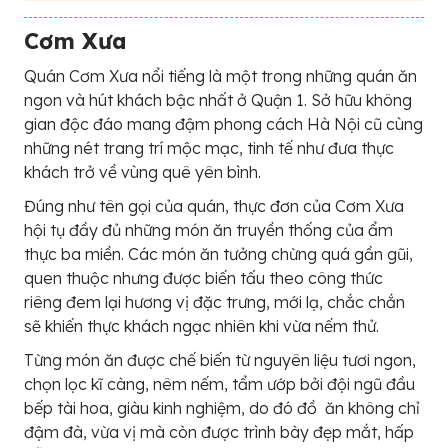
Cơm Xưa
Quán Cơm Xưa nổi tiếng là một trong những quán ăn
ngon và hút khách bậc nhất ở Quận 1. Sở hữu không
gian độc đáo mang đậm phong cách Hà Nội cũ cùng
những nét trang trí mộc mạc, tinh tế như đưa thực
khách trở về vùng quê yên bình.
Đúng như tên gọi của quán, thực đơn của Cơm Xưa
hội tụ đầy đủ những món ăn truyền thống của ẩm
thực ba miền. Các món ăn tưởng chừng quá gần gũi,
quen thuộc nhưng được biến tấu theo công thức
riêng đem lại hương vị đặc trưng, mới lạ, chắc chắn
sẽ khiến thực khách ngạc nhiên khi vừa nếm thử.
Từng món ăn được chế biến từ nguyên liệu tươi ngon,
chọn lọc kĩ càng, nêm nếm, tẩm ướp bởi đội ngũ đầu
bếp tài hoa, giàu kinh nghiệm, do đó đồ ăn không chỉ
đậm đà, vừa vị mà còn được trình bày đẹp mắt, hấp