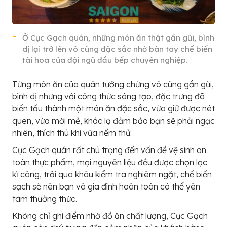
Ở Cục Gạch quán, những món ăn thật gần gũi, bình
dị lại trở lên vô cùng đặc sắc nhờ bàn tay chế biến
tài hoa của đội ngũ đầu bếp chuyên nghiệp.
Từng món ăn của quán tưởng chừng vô cùng gần gũi,
bình dị nhưng với công thức sáng tạo, đặc trưng đã
biến tấu thành một món ăn đặc sắc, vừa giữ được nét
quen, vừa mới mẻ, khác lạ đảm bảo bạn sẽ phải ngạc
nhiên, thích thú khi vừa nếm thử.
Cục Gạch quán rất chú trọng đến vấn đề vệ sinh an
toàn thực phẩm, mọi nguyên liệu đều được chọn lọc
kĩ càng, trải qua khâu kiểm tra nghiêm ngặt, chế biến
sạch sẽ nên bạn và gia đình hoàn toàn có thể yên
tâm thưởng thức.
Không chỉ ghi điểm nhờ đồ ăn chất lượng, Cục Gạch