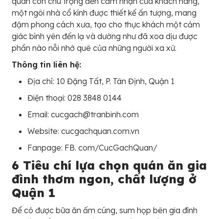
quán còn chú trọng đến cảm nhận của khách hàng,
một ngôi nhà cổ kính được thiết kế ấn tượng, mang
đậm phong cách xưa, tạo cho thực khách một cảm
giác bình yên đến lạ và dường như đã xoa dịu được
phần nào nỗi nhớ quê của những người xa xứ.
Thông tin liên hệ:
Địa chỉ: 10 Đặng Tất, P. Tân Định, Quận 1
Điện thoại: 028 3848 0144
Email: cucgach@tranbinh.com
Website: cucgachquan.com.vn
Fanpage: FB. com/CucGachQuan/
6 Tiêu chí lựa chọn quán ăn gia
đình thơm ngon, chất lượng ở
Quận 1
Để có được bữa ăn ấm cúng, sum họp bên gia đình