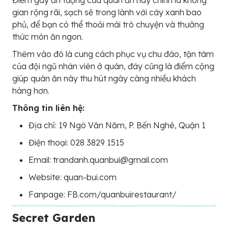
Điểm gây ấn tượng của quán ăn này chính là không
gian rộng rãi, sạch sẽ trong lành với cây xanh bao
phủ, để bạn có thể thoải mái trò chuyện và thưởng
thức món ăn ngon.
Thêm vào đó là cung cách phục vụ chu đáo, tận tâm
của đội ngũ nhân viên ở quán, đây cũng là điểm cộng
giúp quán ăn này thu hút ngày càng nhiều khách
hàng hơn.
Thông tin liên hệ:
Địa chỉ: 19 Ngô Văn Năm, P. Bến Nghé, Quận 1
Điện thoại: 028 3829 1515
Email: trandanh.quanbui@gmail.com
Website: quan-bui.com
Fanpage: FB.com/quanbuirestaurant/
Secret Garden