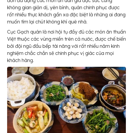
đơn đa dạng các món ăn dân giã đặc sắc cùng
không gian giản dị, yên bình, quán chinh phục được
rất nhiều thực khách gần xa đặc biệt là những ai đang
muốn tìm lại chút không khí quê nhà.
Cục Gạch quán là nơi hội tụ đầy đủ các món ăn thuần
Việt thuộc các vùng miền trên cả nước, được chế biến
bởi đội ngũ đầu bếp tài năng với rất nhiều năm kinh
nghiệm chắc chắn sẽ chinh phục vị giác của mọi
khách hàng.