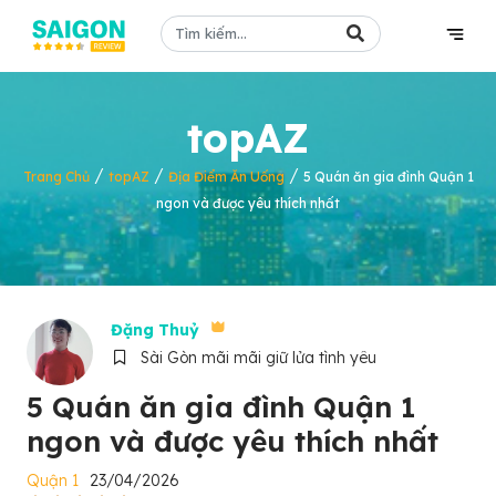
topAZ
/
/
/
Trang Chủ
topAZ
Địa Điểm Ăn Uống
5 Quán ăn gia đình Quận 1
ngon và được yêu thích nhất
Đặng Thuỷ
Sài Gòn mãi mãi giữ lửa tình yêu
5 Quán ăn gia đình Quận 1
ngon và được yêu thích nhất
Quận 1
23/04/2026