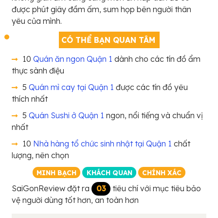
được phút giây đầm ấm, sum họp bên người thân
yêu của mình.
CÓ THỂ BẠN QUAN TÂM
10
Quán ăn ngon Quận 1
dành cho các tín đồ ẩm
thực sành điệu
5
Quán mì cay tại Quận 1
được các tín đồ yêu
thích nhất
5
Quán Sushi ở Quận 1
ngon, nổi tiếng và chuẩn vị
nhất
10
Nhà hàng tổ chức sinh nhật tại Quận 1
chất
lượng, nên chọn
MINH BẠCH
KHÁCH QUAN
CHÍNH XÁC
SaiGonReview đặt ra
03
tiêu chí với mục tiêu bảo
vệ người dùng tốt hơn, an toàn hơn