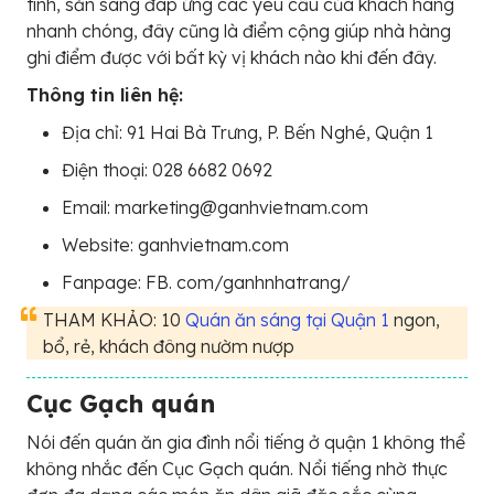
tình, sẵn sàng đáp ứng các yêu cầu của khách hàng
nhanh chóng, đây cũng là điểm cộng giúp nhà hàng
ghi điểm được với bất kỳ vị khách nào khi đến đây.
Thông tin liên hệ:
Địa chỉ: 91 Hai Bà Trưng, P. Bến Nghé, Quận 1
Điện thoại: 028 6682 0692
Email: marketing@ganhvietnam.com
Website: ganhvietnam.com
Fanpage: FB. com/ganhnhatrang/
THAM KHẢO: 10
Quán ăn sáng tại Quận 1
ngon,
bổ, rẻ, khách đông nườm nượp
Cục Gạch quán
Nói đến quán ăn gia đình nổi tiếng ở quận 1 không thể
không nhắc đến Cục Gạch quán. Nổi tiếng nhờ thực