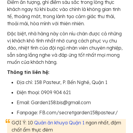
Điểm ấn tượng, ghi điểm sâu sắc trong lòng thực
khách ngay từ khi bước vào chính là không gian tinh
tế, thoáng mát, trong lành tạo cảm giác thư thái,
thoải mái, hòa mình với thiên nhiên.
Đặc biệt, nhà hàng này còn níu chân được cả những
vị khách khó tính nhất nhờ cung cách phục vụ chu
đáo, nhiệt tình của đội ngũ nhân viên chuyên nghiệp,
sẵn sàng lắng nghe và đáp ứng tốt nhất mọi mong
muốn của khách hàng.
Thông tin liên hệ:
Địa chỉ: 158 Pasteur, P. Bến Nghé, Quận 1
Điện thoại: 0909 904 621
Email: Garden158.bis@gmail.com
Fanpage: FB.com/secretgarden158pasteur/
GỢI Ý: 10
Quán ăn khuya Quận 1
ngon nhất, đậm
chất ẩm thực đêm