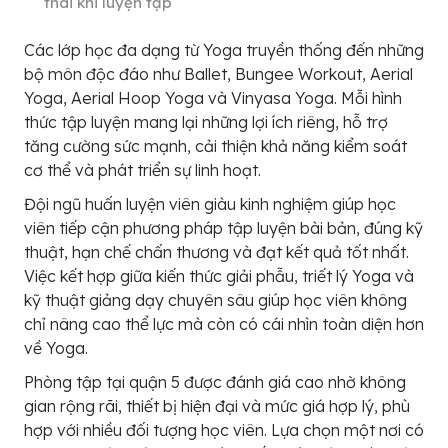
thái khi luyện tập
Các lớp học đa dạng từ Yoga truyền thống đến những
bộ môn độc đáo như Ballet, Bungee Workout, Aerial
Yoga, Aerial Hoop Yoga và Vinyasa Yoga. Mỗi hình
thức tập luyện mang lại những lợi ích riêng, hỗ trợ
tăng cường sức mạnh, cải thiện khả năng kiểm soát
cơ thể và phát triển sự linh hoạt.
Đội ngũ huấn luyện viên giàu kinh nghiệm giúp học
viên tiếp cận phương pháp tập luyện bài bản, đúng kỹ
thuật, hạn chế chấn thương và đạt kết quả tốt nhất.
Việc kết hợp giữa kiến thức giải phẫu, triết lý Yoga và
kỹ thuật giảng dạy chuyên sâu giúp học viên không
chỉ nâng cao thể lực mà còn có cái nhìn toàn diện hơn
về Yoga.
Phòng tập tại quận 5 được đánh giá cao nhờ không
gian rộng rãi, thiết bị hiện đại và mức giá hợp lý, phù
hợp với nhiều đối tượng học viên. Lựa chọn một nơi có