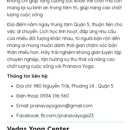
không chỉ giúp tăng cường sức khỏe thể chất mà còn
mang lại sự bình an trong tâm trí, giúp nâng cao chất
lượng cuộc sống.
Địa điểm nằm ngay trung tâm Quận 5, thuận tiện cho
việc di chuyển. Lịch học linh hoạt, đáp ứng nhu cầu
của nhiều đối tượng khác nhau, từ người bận rộn đến
những ai mong muốn dành thời gian chăm sóc bản
thân nhiều hơn. Hãy trải nghiệm không gian luyện tập
chuyên nghiệp, tận hưởng sự thư thái và nâng cao
chất lượng cuộc sống với Pranava Yoga.
Thông tin liên hệ:
Địa chỉ: 980 Nguyễn Trãi, Phường 14 , Quận 5
Điện thoại: 0934 196 560
Email: pranavayogavn@gmail.com
Facebook: fb.com/pranavayoga23
Vedas Yoga Center