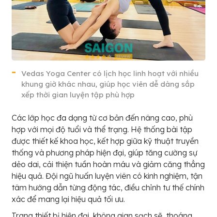
Vedas Yoga Center có lịch học linh hoạt với nhiều
khung giờ khác nhau, giúp học viên dễ dàng sắp
xếp thời gian luyện tập phù hợp
Các lớp học đa dạng từ cơ bản đến nâng cao, phù
hợp với mọi độ tuổi và thể trạng. Hệ thống bài tập
được thiết kế khoa học, kết hợp giữa kỹ thuật truyền
thống và phương pháp hiện đại, giúp tăng cường sự
dẻo dai, cải thiện tuần hoàn máu và giảm căng thẳng
hiệu quả. Đội ngũ huấn luyện viên có kinh nghiệm, tận
tâm hướng dẫn từng động tác, điều chỉnh tư thế chính
xác để mang lại hiệu quả tối ưu.
Trang thiết bị hiện đại, không gian sạch sẽ, thoáng