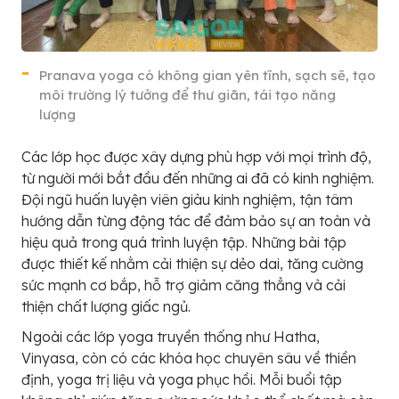
Pranava yoga có không gian yên tĩnh, sạch sẽ, tạo
môi trường lý tưởng để thư giãn, tái tạo năng
lượng
Các lớp học được xây dựng phù hợp với mọi trình độ,
từ người mới bắt đầu đến những ai đã có kinh nghiệm.
Đội ngũ huấn luyện viên giàu kinh nghiệm, tận tâm
hướng dẫn từng động tác để đảm bảo sự an toàn và
hiệu quả trong quá trình luyện tập. Những bài tập
được thiết kế nhằm cải thiện sự dẻo dai, tăng cường
sức mạnh cơ bắp, hỗ trợ giảm căng thẳng và cải
thiện chất lượng giấc ngủ.
Ngoài các lớp yoga truyền thống như Hatha,
Vinyasa, còn có các khóa học chuyên sâu về thiền
định, yoga trị liệu và yoga phục hồi. Mỗi buổi tập