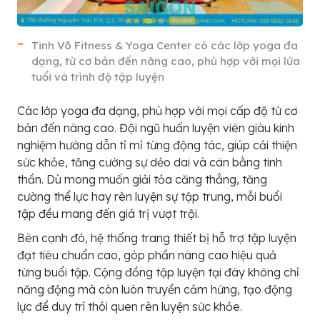
Tinh Võ Fitness & Yoga Center có các lớp yoga đa
dạng, từ cơ bản đến nâng cao, phù hợp với mọi lứa
tuổi và trình độ tập luyện
Các lớp yoga đa dạng, phù hợp với mọi cấp độ từ cơ
bản đến nâng cao. Đội ngũ huấn luyện viên giàu kinh
nghiệm hướng dẫn tỉ mỉ từng động tác, giúp cải thiện
sức khỏe, tăng cường sự dẻo dai và cân bằng tinh
thần. Dù mong muốn giải tỏa căng thẳng, tăng
cường thể lực hay rèn luyện sự tập trung, mỗi buổi
tập đều mang đến giá trị vượt trội.
Bên cạnh đó, hệ thống trang thiết bị hỗ trợ tập luyện
đạt tiêu chuẩn cao, góp phần nâng cao hiệu quả
từng buổi tập. Cộng đồng tập luyện tại đây không chỉ
năng động mà còn luôn truyền cảm hứng, tạo động
lực để duy trì thói quen rèn luyện sức khỏe.