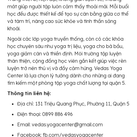
mát giúp người tập luôn cảm thấy thoải mái. Mỗi buổi
học đều được thiết kế để tạo sự cân bằng giữa cơ thể
và tâm trí, nâng cao sức khỏe và tinh thần sảng
khoái.
Ngoài các lớp yoga truyền thống, còn có các khóa
học chuyên sâu như yoga trị liệu, yoga cho bà bầu,
yoga giảm cân và thiền định. Môi trường tập luyện
thân thiện, cộng đồng học viên gắn kết giúp việc rèn
luyện trở nên thú vị và đầy cảm hứng. Vedas Yoga
Center là lựa chọn lý tưởng dành cho những ai đang
tìm kiếm một phòng tập yoga chất lượng tại quận 5.
Thông tin liên hệ:
Địa chỉ: 131 Triệu Quang Phục, Phường 11, Quận 5
Điện thoại: 0899 886 496
Email: vedas.yogacenter@gmail.com
Facebook: fb.com/vedasyogacenter