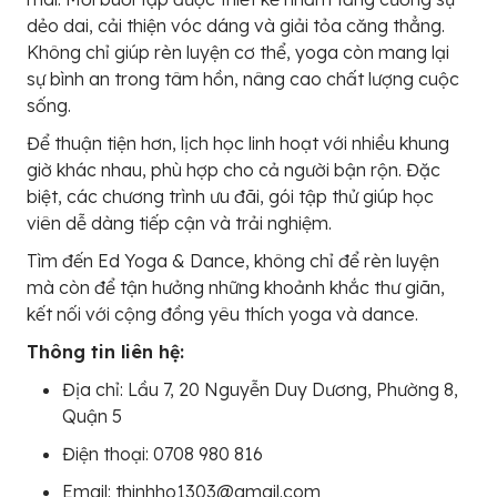
dẻo dai, cải thiện vóc dáng và giải tỏa căng thẳng.
Không chỉ giúp rèn luyện cơ thể, yoga còn mang lại
sự bình an trong tâm hồn, nâng cao chất lượng cuộc
sống.
Để thuận tiện hơn, lịch học linh hoạt với nhiều khung
giờ khác nhau, phù hợp cho cả người bận rộn. Đặc
biệt, các chương trình ưu đãi, gói tập thử giúp học
viên dễ dàng tiếp cận và trải nghiệm.
Tìm đến Ed Yoga & Dance, không chỉ để rèn luyện
mà còn để tận hưởng những khoảnh khắc thư giãn,
kết nối với cộng đồng yêu thích yoga và dance.
Thông tin liên hệ:
Địa chỉ: Lầu 7, 20 Nguyễn Duy Dương, Phường 8,
Quận 5
Điện thoại: 0708 980 816
Email: thinhho1303@gmail.com