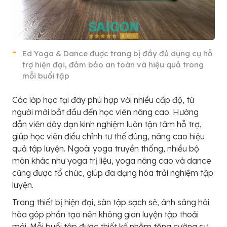
Ed Yoga & Dance được trang bị đầy đủ dụng cụ hỗ
trợ hiện đại, đảm bảo an toàn và hiệu quả trong
mỗi buổi tập
Các lớp học tại đây phù hợp với nhiều cấp độ, từ
người mới bắt đầu đến học viên nâng cao. Hướng
dẫn viên dày dạn kinh nghiệm luôn tận tâm hỗ trợ,
giúp học viên điều chỉnh tư thế đúng, nâng cao hiệu
quả tập luyện. Ngoài yoga truyền thống, nhiều bộ
môn khác như yoga trị liệu, yoga nâng cao và dance
cũng được tổ chức, giúp đa dạng hóa trải nghiệm tập
luyện.
Trang thiết bị hiện đại, sàn tập sạch sẽ, ánh sáng hài
hòa góp phần tạo nên không gian luyện tập thoải
mái. Mỗi buổi tập được thiết kế nhằm tăng cường sự