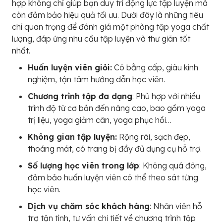
hợp không chỉ giúp bạn duy trì động lực tập luyện mà
còn đảm bảo hiệu quả tối ưu. Dưới đây là những tiêu
chí quan trọng để đánh giá một phòng tập yoga chất
lượng, đáp ứng nhu cầu tập luyện và thư giãn tốt
nhất.
Huấn luyện viên giỏi:
Có bằng cấp, giàu kinh
nghiệm, tận tâm hướng dẫn học viên.
Chương trình tập đa dạng
: Phù hợp với nhiều
trình độ từ cơ bản đến nâng cao, bao gồm yoga
trị liệu, yoga giảm cân, yoga phục hồi…
Không gian tập luyện:
Rộng rãi, sạch đẹp,
thoáng mát, có trang bị đầy đủ dụng cụ hỗ trợ.
Số lượng học viên trong lớp
: Không quá đông,
đảm bảo huấn luyện viên có thể theo sát từng
học viên.
Dịch vụ chăm sóc khách hàng
: Nhân viên hỗ
trợ tận tình, tư vấn chi tiết về chương trình tập