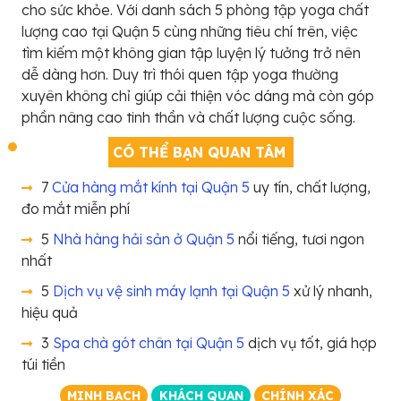
cho sức khỏe. Với danh sách 5 phòng tập yoga chất
lượng cao tại Quận 5 cùng những tiêu chí trên, việc
tìm kiếm một không gian tập luyện lý tưởng trở nên
dễ dàng hơn. Duy trì thói quen tập yoga thường
xuyên không chỉ giúp cải thiện vóc dáng mà còn góp
phần nâng cao tinh thần và chất lượng cuộc sống.
CÓ THỂ BẠN QUAN TÂM
7
Cửa hàng mắt kính tại Quận 5
uy tín, chất lượng,
đo mắt miễn phí
5
Nhà hàng hải sản ở Quận 5
nổi tiếng, tươi ngon
nhất
5
Dịch vụ vệ sinh máy lạnh tại Quận 5
xử lý nhanh,
hiệu quả
3
Spa chà gót chân tại Quận 5
dịch vụ tốt, giá hợp
túi tiền
MINH BẠCH
KHÁCH QUAN
CHÍNH XÁC