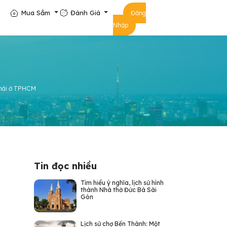
Mua Sắm
Đánh Giá
Đăng
Nhập
 mái ở TPHCM
Tin đọc nhiều
Tìm hiểu ý nghĩa, lịch sử hình
thành Nhà thờ Đức Bà Sài
Gòn
Lịch sử chợ Bến Thành: Một