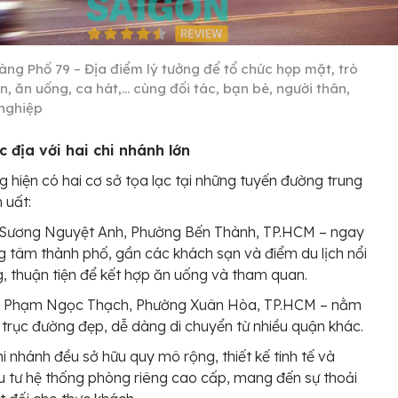
àng Phố 79 – Địa điểm lý tưởng để tổ chức họp mặt, trò
, ăn uống, ca hát,… cùng đối tác, bạn bè, người thân,
nghiệp
ắc địa với hai chi nhánh lớn
 hiện có hai cơ sở tọa lạc tại những tuyến đường trung
 uất:
 Sương Nguyệt Anh, Phường Bến Thành, TP.HCM – ngay
g tâm thành phố, gần các khách sạn và điểm du lịch nổi
g, thuận tiện để kết hợp ăn uống và tham quan.
5 Phạm Ngọc Thạch, Phường Xuân Hòa, TP.HCM – nằm
 trục đường đẹp, dễ dàng di chuyển từ nhiều quận khác.
hi nhánh đều sở hữu quy mô rộng, thiết kế tinh tế và
 tư hệ thống phòng riêng cao cấp, mang đến sự thoải