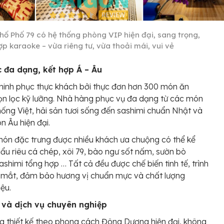
hố Phố 79 có hệ thống phòng VIP hiện đại, sang trọng,
ợp karaoke – vừa riêng tư, vừa thoải mái, vui vẻ
 đa dạng, kết hợp Á – Âu
hinh phục thực khách bởi thực đơn hơn 300 món ăn
n lọc kỹ lưỡng. Nhà hàng phục vụ đa dạng từ các món
hống Việt, hải sản tươi sống đến sashimi chuẩn Nhật và
n Âu hiện đại.
ón đặc trưng được nhiều khách ưa chuộng có thể kể
lẩu riêu cá chép, xôi 79, bào ngư sốt nấm, sườn bò
ashimi tổng hợp … Tất cả đều được chế biến tinh tế, trình
 mắt, đảm bảo hương vị chuẩn mực và chất lượng
iệu.
h và dịch vụ chuyên nghiệp
 thiết kế theo phong cách Đông Dương hiện đại, không