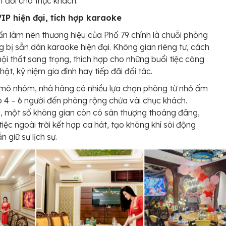
t đối cho thực khách.
IP hiện đại, tích hợp karaoke
n làm nên thương hiệu của Phố 79 chính là chuỗi phòng
g bị sẵn dàn karaoke hiện đại. Không gian riêng tư, cách
nội thất sang trọng, thích hợp cho những buổi tiệc công
nhật, kỷ niệm gia đình hay tiếp đãi đối tác.
mô nhóm, nhà hàng có nhiều lựa chọn phòng từ nhỏ ấm
 4 – 6 người đến phòng rộng chứa vài chục khách.
, một số không gian còn có sân thượng thoáng đãng,
tiệc ngoài trời kết hợp ca hát, tạo không khí sôi động
 giữ sự lịch sự.