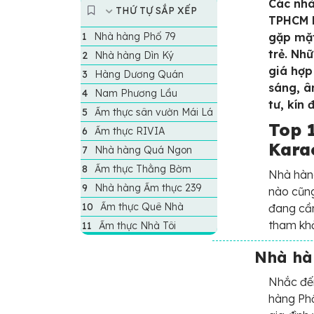
Các nhà
THỨ TỰ SẮP XẾP
TPHCM h
Nhà hàng Phố 79
gặp mặt
trẻ. Nh
Nhà hàng Dìn Ký
giá hợp
Hàng Dương Quán
sáng, â
Nam Phương Lầu
tư, kín 
Ẩm thực sân vườn Mái Lá
Top 
Ẩm thực RIVIA
Kara
Nhà hàng Quá Ngon
Ẩm thực Thằng Bờm
Nhà hàng
Nhà hàng Ẩm thực 239
nào cũng
Ẩm thực Quê Nhà
đang cần
tham khả
Ẩm thực Nhà Tôi
Nhà hà
Nhắc đến
hàng Phố