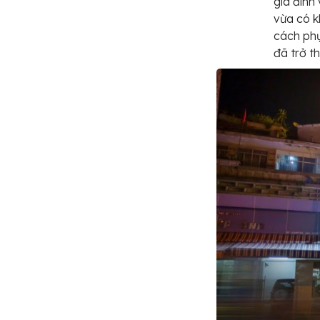
gia đình
vừa có k
cách phụ
đã trở t