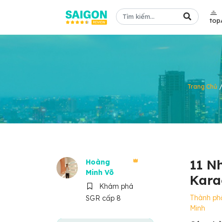
top
Trang Chủ
11 N
Hoàng
Minh Võ
Kara
Khám phá
Thành ph
SGR cấp 8
Minh