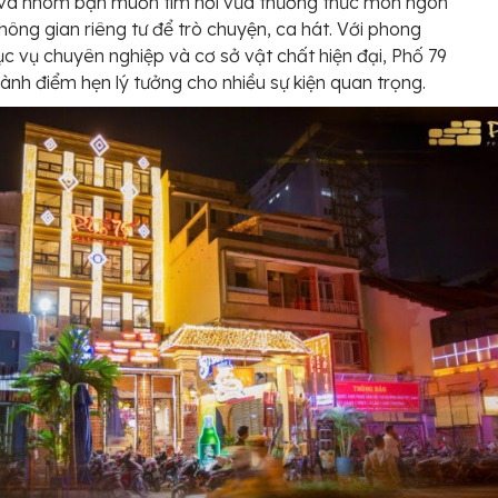
 và nhóm bạn muốn tìm nơi vừa thưởng thức món ngon
hông gian riêng tư để trò chuyện, ca hát. Với phong
c vụ chuyên nghiệp và cơ sở vật chất hiện đại, Phố 79
hành điểm hẹn lý tưởng cho nhiều sự kiện quan trọng.