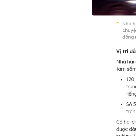
Nhà h
chuyện
đồng 
Vị trí đ
Nhà hàng
tâm sầm
120
trun
tiến
Số 
trên
Cả hai c
được đầu