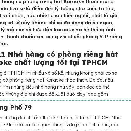
 hàng có phòng riêng hát Karaoke thoải mái ở
ứa hẹn sẽ là điểm đến lý tưởng cho cuộc tụ tập,
 vui nhộn, náo nhiệt cho nhiều người, nhất là giới
ững cơ sở này không chỉ có đa dạng đồ ăn ngon,
 lý mà còn sở hữu dàn karaoke và hệ thống ánh
m thanh chuẩn xịn, cùng với chuỗi phòng VIP riêng
đáo.
11 Nhà hàng có phòng riêng hát
oke chất lượng tốt tại TPHCM
 ở TPHCM thì nhiều vô số kể, nhưng không phải cơ sở
 có phòng riêng hát Karaoke thỏa thích. Do đó, nếu
 tìm những kiểu nhà hàng như vậy, bạn đọc có thể
o những địa chỉ được đề xuất dưới đây, bao gồm:
ng Phố 79
 những địa chỉ ẩm thực kết hợp giải trí tại TP.HCM, Nhà
 79 luôn là cái tên quen thuộc với giới doanh nhân, các