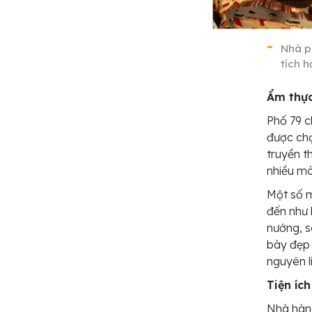
Nhà p
tích h
Ẩm thực
Phố 79 c
được chọ
truyền t
nhiều mó
Một số m
đến như 
nướng, s
bày đẹp
nguyên l
Tiện íc
Nhà hàng