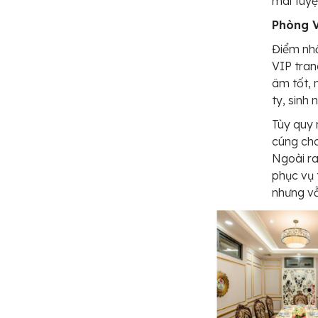
mái tuyệ
Phòng V
Điểm nhấ
VIP tran
âm tốt, 
ty, sinh 
Tùy quy 
cúng cho
Ngoài ra
phục vụ 
nhưng vẫn