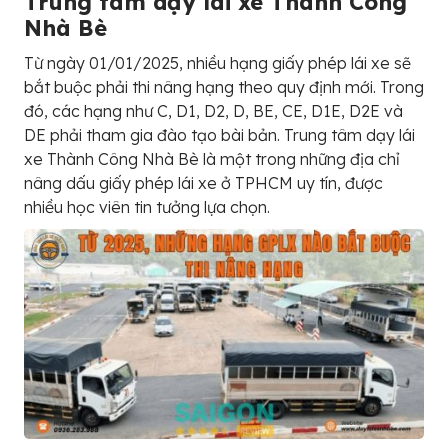
Trung tâm dạy lái xe Thành Công
Nhà Bè
Từ ngày 01/01/2025, nhiều hạng giấy phép lái xe sẽ
bắt buộc phải thi nâng hạng theo quy định mới. Trong
đó, các hạng như C, D1, D2, D, BE, CE, D1E, D2E và
DE phải tham gia đào tạo bài bản. Trung tâm dạy lái
xe Thành Công Nhà Bè là một trong những địa chỉ
nâng dấu giấy phép lái xe ở TPHCM uy tín, được
nhiều học viên tin tưởng lựa chọn.