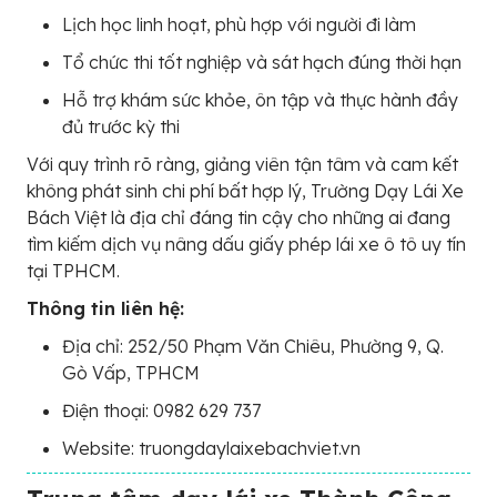
Lịch học linh hoạt, phù hợp với người đi làm
Tổ chức thi tốt nghiệp và sát hạch đúng thời hạn
Hỗ trợ khám sức khỏe, ôn tập và thực hành đầy
đủ trước kỳ thi
Với quy trình rõ ràng, giảng viên tận tâm và cam kết
không phát sinh chi phí bất hợp lý, Trường Dạy Lái Xe
Bách Việt là địa chỉ đáng tin cậy cho những ai đang
tìm kiếm dịch vụ nâng dấu giấy phép lái xe ô tô uy tín
tại TPHCM.
Thông tin liên hệ:
Địa chỉ: 252/50 Phạm Văn Chiêu, Phường 9, Q.
Gò Vấp, TPHCM
Điện thoại: 0982 629 737
Website: truongdaylaixebachviet.vn