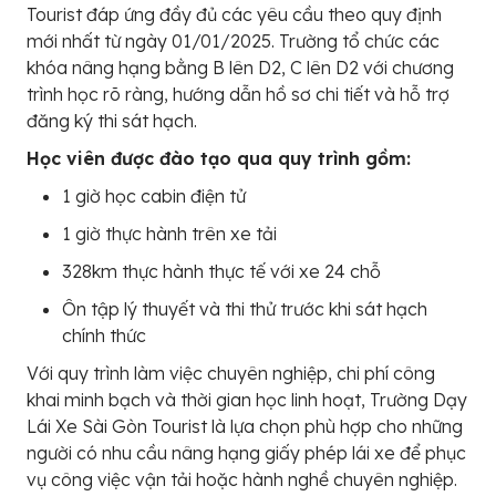
Tourist đáp ứng đầy đủ các yêu cầu theo quy định
mới nhất từ ngày 01/01/2025. Trường tổ chức các
khóa nâng hạng bằng B lên D2, C lên D2 với chương
trình học rõ ràng, hướng dẫn hồ sơ chi tiết và hỗ trợ
đăng ký thi sát hạch.
Học viên được đào tạo qua quy trình gồm:
1 giờ học cabin điện tử
1 giờ thực hành trên xe tải
328km thực hành thực tế với xe 24 chỗ
Ôn tập lý thuyết và thi thử trước khi sát hạch
chính thức
Với quy trình làm việc chuyên nghiệp, chi phí công
khai minh bạch và thời gian học linh hoạt, Trường Dạy
Lái Xe Sài Gòn Tourist là lựa chọn phù hợp cho những
người có nhu cầu nâng hạng giấy phép lái xe để phục
vụ công việc vận tải hoặc hành nghề chuyên nghiệp.