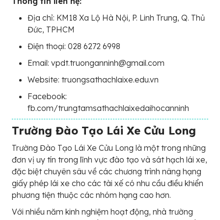
Thông tin liên hệ:
Địa chỉ: KM18 Xa Lộ Hà Nội, P. Linh Trung, Q. Thủ
Đức, TPHCM
Điện thoại: 028 6272 6998
Email: vpdt.truonganninh@gmail.com
Website: truongsathachlaixe.edu.vn
Facebook:
fb.com/trungtamsathachlaixedaihocanninh
Trường Đào Tạo Lái Xe Cửu Long
Trường Đào Tạo Lái Xe Cửu Long là một trong những
đơn vị uy tín trong lĩnh vực đào tạo và sát hạch lái xe,
đặc biệt chuyên sâu về các chương trình nâng hạng
giấy phép lái xe cho các tài xế có nhu cầu điều khiển
phương tiện thuộc các nhóm hạng cao hơn.
Với nhiều năm kinh nghiệm hoạt động, nhà trường