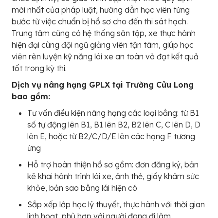
mới nhất của pháp luật, hướng dẫn học viên từng
bước từ việc chuẩn bị hồ sơ cho đến thi sát hạch.
Trung tâm cũng có hệ thống sân tập, xe thực hành
hiện đại cùng đội ngũ giảng viên tận tâm, giúp học
viên rèn luyện kỹ năng lái xe an toàn và đạt kết quả
tốt trong kỳ thi.
Dịch vụ nâng hạng GPLX tại Trường Cửu Long
bao gồm:
Tư vấn điều kiện nâng hạng các loại bằng: từ B1
số tự động lên B1, B1 lên B2, B2 lên C, C lên D, D
lên E, hoặc từ B2/C/D/E lên các hạng F tương
ứng
Hỗ trợ hoàn thiện hồ sơ gồm: đơn đăng ký, bản
kê khai hành trình lái xe, ảnh thẻ, giấy khám sức
khỏe, bản sao bằng lái hiện có
Sắp xếp lớp học lý thuyết, thực hành với thời gian
linh hoạt, phù hợp với người đang đi làm