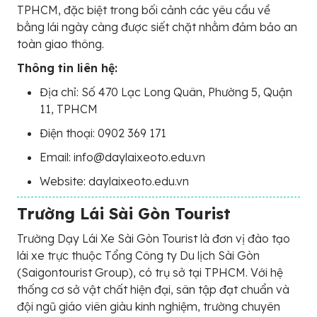
TPHCM, đặc biệt trong bối cảnh các yêu cầu về
bằng lái ngày càng được siết chặt nhằm đảm bảo an
toàn giao thông.
Thông tin liên hệ:
Địa chỉ: Số 470 Lạc Long Quân, Phường 5, Quận
11, TPHCM
Điện thoại: 0902 369 171
Email: info@daylaixeoto.edu.vn
Website: daylaixeoto.edu.vn
Trường Lái Sài Gòn Tourist
Trường Dạy Lái Xe Sài Gòn Tourist là đơn vị đào tạo
lái xe trực thuộc Tổng Công ty Du lịch Sài Gòn
(Saigontourist Group), có trụ sở tại TPHCM. Với hệ
thống cơ sở vật chất hiện đại, sân tập đạt chuẩn và
đội ngũ giáo viên giàu kinh nghiệm, trường chuyên