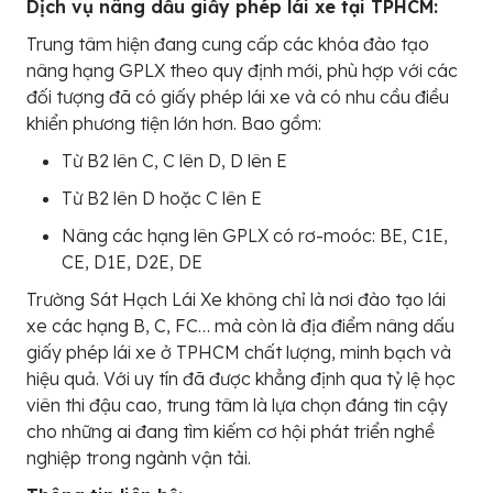
Dịch vụ nâng dấu giấy phép lái xe tại TPHCM:
Trung tâm hiện đang cung cấp các khóa đào tạo
nâng hạng GPLX theo quy định mới, phù hợp với các
đối tượng đã có giấy phép lái xe và có nhu cầu điều
khiển phương tiện lớn hơn. Bao gồm:
Từ B2 lên C, C lên D, D lên E
Từ B2 lên D hoặc C lên E
Nâng các hạng lên GPLX có rơ-moóc: BE, C1E,
CE, D1E, D2E, DE
Trường Sát Hạch Lái Xe không chỉ là nơi đào tạo lái
xe các hạng B, C, FC… mà còn là địa điểm nâng dấu
giấy phép lái xe ở TPHCM chất lượng, minh bạch và
hiệu quả. Với uy tín đã được khẳng định qua tỷ lệ học
viên thi đậu cao, trung tâm là lựa chọn đáng tin cậy
cho những ai đang tìm kiếm cơ hội phát triển nghề
nghiệp trong ngành vận tải.