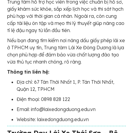
Trung tâm hỗ trợ học viên trong việc chuẩn bị hồ sơ,
giấy khám sức khỏe, sắp xếp lịch học và thi sát hạch
phù hợp với thời gian cá nhân. Ngoài ra, còn cung
cấp tài liệu ôn tập và mẹo thi lý thuyết giúp nâng cao
tỉ lệ đậu ngay từ lần đầu tiên.
Nếu bạn đang tìm kiếm nơi nâng dấu giấy phép lái xe
ở TPHCM uy tín, Trung tâm Lái Xe Đông Dương là lựa
chọn phù hợp để đảm bảo vừa chất lượng đào tạo
vừa thủ tục nhanh chóng, rõ ràng.
Thông tin liên hệ:
Địa chỉ: 67 Tân Thới Nhất 1, P. Tân Thới Nhất,
Quận 12, TPHCM
Điện thoại: 0898 828 122
Email: info@laixedongduong.edu.vn
Website: laixedongduong.edu.vn