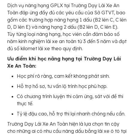
Dịch vụ nâng hạng GPLX tại Trường Dạy Lái Xe An
Toàn đáp ứng đầy đủ các yêu cầu của Sở GTVT, bao
gồm các trường hợp nâng hạng 1 dấu (B2 lên C, C lên
D, D lên E) và nâng hạng 2 dấu (B2 lên D, C lên E).
Tùy từng loại nâng hạng, học viên cần đảm bảo số
năm kinh nghiệm lái xe an toàn từ 3 đến 5 năm và đạt
đủ số kilomet lái xe theo quy định.
Ưu điểm khi học nâng hạng tại Trường Dạy Lái
Xe An Toàn:
Học phí rõ ràng, cam kết không phát sinh.
Hỗ trợ hồ sơ, tư vấn lộ trình học phù hợp.
Có chương trình luyện thi cảm ứng, sát với đề thi
thực tế.
Tỷ lệ đậu cao, hỗ trợ thi lại nhanh chóng nếu cần.
Trường Dạy Lái Xe An Toàn hiện là lựa chọn tin cậy
cho những ai có nhu cầu nâng dấu bằng lái xe ô tô tại