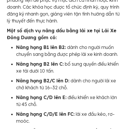
phương tiện để phục vụ mục đích cá nhân hoặc kinh
doanh. Các khóa học được tổ chức định kỳ, quy trình
đăng ký nhanh gọn, giảng viên tận tình hướng dẫn từ
lý thuyết đến thực hành.
Một số dịch vụ nâng dấu bằng lái xe tại Lái Xe
Đông Dương gồm có:
Nâng hạng B1 lên B2:
dành cho người muốn
chuyển sang bằng được phép lái xe kinh doanh.
Nâng hạng B2 lên C:
bổ sung quyền điều khiển
xe tải dưới 10 tấn.
Nâng hạng B2/C lên D:
dành cho người lái xe
chở khách từ 16–32 chỗ.
Nâng hạng C/D lên E:
điều khiển xe khách lớn
từ 45 chỗ.
Nâng hạng C/D/E lên FC:
lái xe đầu kéo, rơ-
moóc.