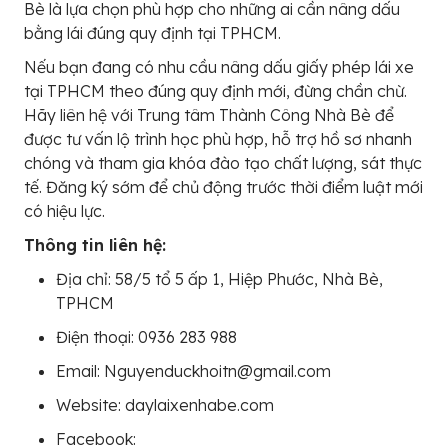
Bè là lựa chọn phù hợp cho những ai cần nâng dấu
bằng lái đúng quy định tại TPHCM.
Nếu bạn đang có nhu cầu nâng dấu giấy phép lái xe
tại TPHCM theo đúng quy định mới, đừng chần chừ.
Hãy liên hệ với Trung tâm Thành Công Nhà Bè để
được tư vấn lộ trình học phù hợp, hỗ trợ hồ sơ nhanh
chóng và tham gia khóa đào tạo chất lượng, sát thực
tế. Đăng ký sớm để chủ động trước thời điểm luật mới
có hiệu lực.
Thông tin liên hệ:
Địa chỉ: 58/5 tổ 5 ấp 1, Hiệp Phước, Nhà Bè,
TPHCM
Điện thoại: 0936 283 988
Email: Nguyenduckhoitn@gmail.com
Website: daylaixenhabe.com
Facebook: