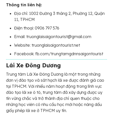
Thông tin liên hệ:
Địa chỉ: 1002 Đường 3 tháng 2, Phường 12, Quận
11, TPHCM
Điện thoại: 0906 797 576
Email: truonglaisaigontourist@gmail.com
Website: truonglaisaigontourist.net
Facebook: fb.com/trungtamgdnnsaigontourist
Lái Xe Đông Dương
Trung tâm Lái Xe Đông Dương là một trong những
đơn vị đào tạo và sát hạch lái xe được đánh giá cao
tại TPHCM. Với nhiều năm hoạt động trong lĩnh vực
đào tạo lái xe ô tô, trung tâm đã xây dựng được uy
tín vững chắc và trở thành địa chỉ quen thuộc cho
những học viên có nhu cầu học mới hoặc nâng dấu
giấy phép lái xe ở TPHCM uy tín.