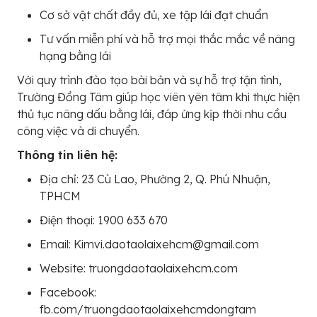
Cơ sở vật chất đầy đủ, xe tập lái đạt chuẩn
Tư vấn miễn phí và hỗ trợ mọi thắc mắc về nâng
hạng bằng lái
Với quy trình đào tạo bài bản và sự hỗ trợ tận tình,
Trường Đồng Tâm giúp học viên yên tâm khi thực hiện
thủ tục nâng dấu bằng lái, đáp ứng kịp thời nhu cầu
công việc và di chuyển.
Thông tin liên hệ:
Địa chỉ: 23 Cù Lao, Phường 2, Q. Phú Nhuận,
TPHCM
Điện thoại: 1900 633 670
Email: Kimvi.daotaolaixehcm@gmail.com
Website: truongdaotaolaixehcm.com
Facebook:
fb.com/truongdaotaolaixehcmdongtam