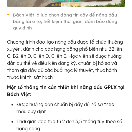
Bách Việt là lựa chọn đáng tin cậy để nâng dấu
bằng lái ô tô, tiết kiệm thời gian, đảm bảo đúng
quy định
Chương trình đào tạo nâng dấu được tổ chức thường
xuyên, dành cho các hạng bằng phổ biến như B2 lên
C, B2 lên D, C lên D, C lên E. Học viên sẽ được hướng
dẫn cụ thể về điều kiện đăng ký, chuẩn bị hồ sơ và
tham gia đầy đủ các buổi học lý thuyết, thực hành
trước khi thi sát hạch.
Một số thông tin cần thiết khi nâng dấu GPLX tại
Bách Việt:
Được hướng dẫn chuẩn bị đầy đủ hồ sơ theo
mẫu quy định
Thời gian đào tạo từ 2 đến 3,5 tháng tùy theo số
hạng nâng