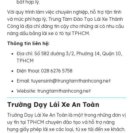
bất hợp lý.
Với quy trình làm việc chuyên nghiệp, hỗ trợ tận tình
và mức phí hợp lý, Trung Tâm Đào Tạo Lái Xe Thành
Công là địa chỉ đáng tin cậy cho những ai có nhu cầu
nâng dấu bằng lái xe ô tô tại TPHCM.
Thông tin liên hệ:
Địa chỉ: Số 582 đường 3/2, Phường 14, Quận 10,
TPHCM
Điện thoại: 028 6276 5758
Email: tuyensinh@trungtamthanhcong.net
Website: trungtamthanhcong.net
Trường Dạy Lái Xe An Toàn
Trường Dạy Lái Xe An Toàn là một trong những đơn vị
uy tín tại TPHCM chuyên đào tạo và hỗ trợ nâng
hạng giấy phép lái xe các loại, từ xe tải đến xe khách.