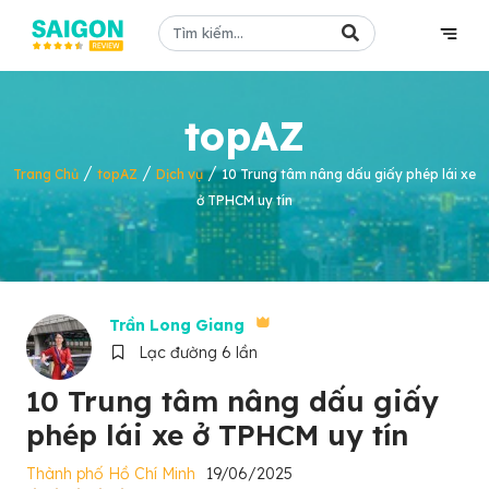
topAZ
/
/
/
Trang Chủ
topAZ
Dịch vụ
10 Trung tâm nâng dấu giấy phép lái xe
ở TPHCM uy tín
Trần Long Giang
Lạc đường 6 lần
10 Trung tâm nâng dấu giấy
phép lái xe ở TPHCM uy tín
Thành phố Hồ Chí Minh
19/06/2025