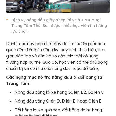
Dịch vụ nâng dấu giấy phép lái xe ở TPHCM tại
Trung Tâm Thái Sơn được nhiều học viên tin tưởng
lựa chọn
Danh mục này cập nhật đầy đủ các hướng dẫn liên
quan đến điều kiện đăng ký, quy trình thực hiện, thời
gian đào tạo và các hồ sơ cần thiết đối với từng
trường hợp cụ thể. Qua đó, học viên có thể chủ động
chuẩn bị khi có nhu cầu nâng dấu hoặc đổi bằng.
Các hạng mục hỗ trợ nâng dấu & đổi bằng tại
Trung Tâm:
Nâng dấu bằng lái xe hạng B1 lên B2, B2 lên C
Nâng dấu bằng C lên D, D lên E, hoặc C lên E
Đổi bằng lái xe quá hạn, đổi bằng do hư hỏng,