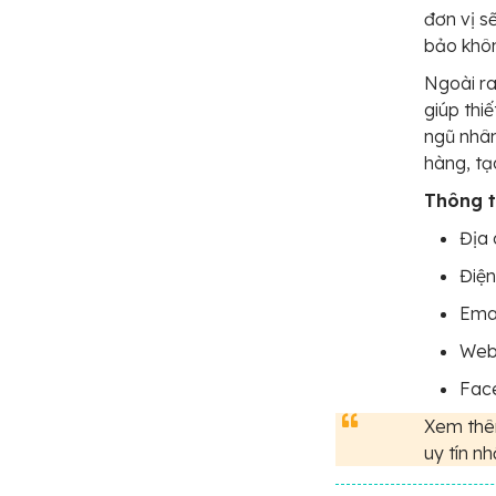
đơn vị s
bảo khôn
Ngoài ra
giúp thiế
ngũ nhân
hàng, tạ
Thông ti
Địa 
Điện
Ema
Web
Fac
Xem thê
uy tín nh