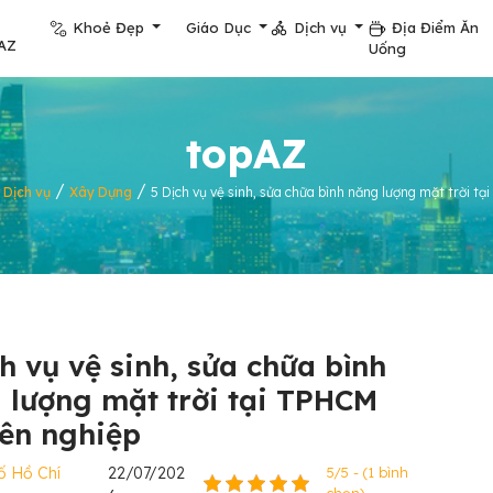
Khoẻ Đẹp
Giáo Dục
Dịch vụ
Địa Điểm Ăn
AZ
Uống
topAZ
/
/
/
Dịch vụ
Xây Dựng
5 Dịch vụ vệ sinh, sửa chữa bình năng lượng mặt trời 
ch vụ vệ sinh, sửa chữa bình
 lượng mặt trời tại TPHCM
ên nghiệp
ố Hồ Chí
22/07/202
5/5 - (1 bình