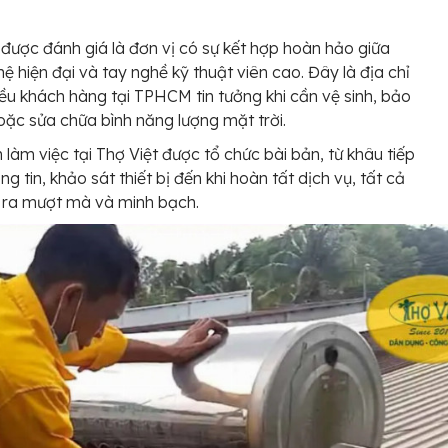
 được đánh giá là đơn vị có sự kết hợp hoàn hảo giữa
ệ hiện đại và tay nghề kỹ thuật viên cao. Đây là địa chỉ
ều khách hàng tại TPHCM tin tưởng khi cần vệ sinh, bảo
ặc sửa chữa bình năng lượng mặt trời.
h làm việc tại Thợ Việt được tổ chức bài bản, từ khâu tiếp
g tin, khảo sát thiết bị đến khi hoàn tất dịch vụ, tất cả
 ra mượt mà và minh bạch.