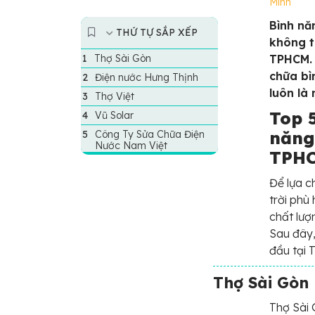
Minh
Bình nă
THỨ TỰ SẮP XẾP
không t
Thợ Sài Gòn
TPHCM. 
chữa bì
Điện nước Hưng Thịnh
luôn là
Thợ Việt
Top 5
Vũ Solar
năng
Công Ty Sửa Chữa Điện
Nước Nam Việt
TPH
Để lựa c
trời phù
chất lượ
Sau đây,
đầu tại 
Thợ Sài Gòn
Thợ Sài 