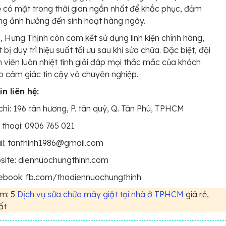
ẽ có mặt trong thời gian ngắn nhất để khắc phục, đảm
g ảnh hưởng đến sinh hoạt hàng ngày.
, Hưng Thịnh còn cam kết sử dụng linh kiện chính hãng,
t bị duy trì hiệu suất tối ưu sau khi sửa chữa. Đặc biệt, đội
 viên luôn nhiệt tình giải đáp mọi thắc mắc của khách
o cảm giác tin cậy và chuyên nghiệp.
n liên hệ:
chỉ: 196 tân hương, P. tân quý, Q. Tân Phú, TPHCM
 thoại: 0906 765 021
il: tanthinh1986@gmail.com
site: diennuochungthinh.com
ebook: fb.com/thodiennuochungthinh
m: 5
Dịch vụ sửa chữa máy giặt tại nhà ở TPHCM
giá rẻ,
ất