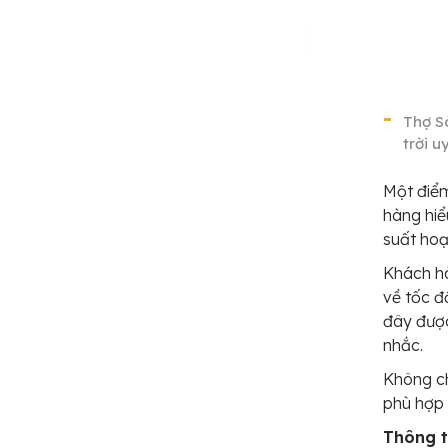
Thợ S
trời u
Một điểm
hàng hiểu
suất hoạ
Khách hà
về tốc độ
đây được
nhắc.
Không ch
phù hợp 
Thông ti