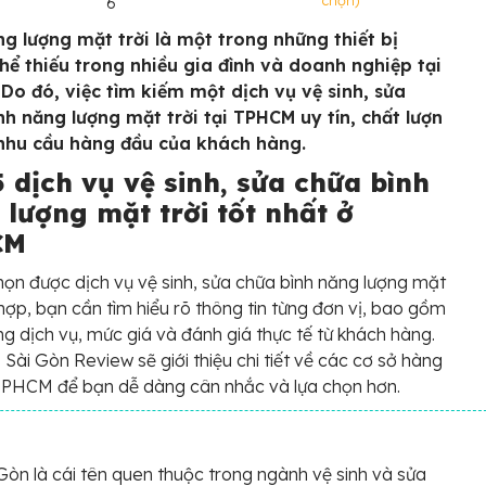
chọn)
6
ng lượng mặt trời là một trong những thiết bị
hể thiếu trong nhiều gia đình và doanh nghiệp tại
Do đó, việc tìm kiếm một dịch vụ vệ sinh, sửa
nh năng lượng mặt trời tại TPHCM uy tín, chất lượn
 nhu cầu hàng đầu của khách hàng.
 dịch vụ vệ sinh, sửa chữa bình
 lượng mặt trời tốt nhất ở
CM
họn được dịch vụ vệ sinh, sửa chữa bình năng lượng mặt
 hợp, bạn cần tìm hiểu rõ thông tin từng đơn vị, bao gồm
ng dịch vụ, mức giá và đánh giá thực tế từ khách hàng.
 Sài Gòn Review sẽ giới thiệu chi tiết về các cơ sở hàng
TPHCM để bạn dễ dàng cân nhắc và lựa chọn hơn.
Gòn là cái tên quen thuộc trong ngành vệ sinh và sửa