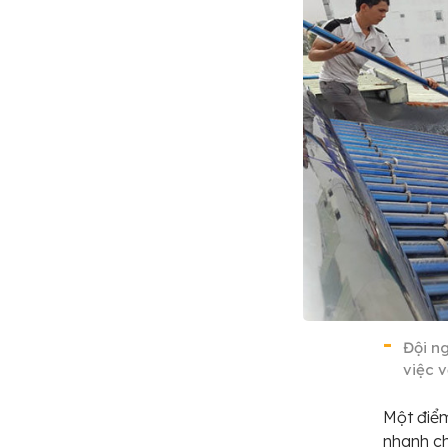
Đội n
việc v
Một điểm
nhanh ch