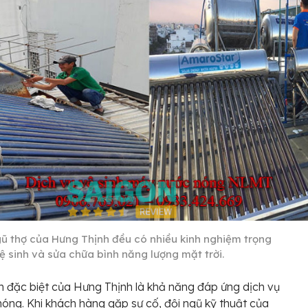
gũ thợ của Hưng Thịnh đều có nhiều kinh nghiệm trọng
ệ sinh và sửa chữa bình năng lượng mặt trời.
 đặc biệt của Hưng Thịnh là khả năng đáp ứng dịch vụ
óng. Khi khách hàng gặp sự cố, đội ngũ kỹ thuật của