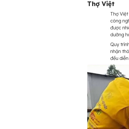
Thợ Việt
Thợ Việt
công ngh
được nhi
dưỡng ho
Quy trìn
nhận thôn
đều diễn