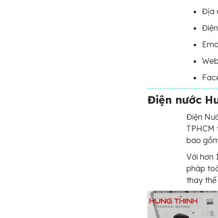
Địa 
Điện
Ema
Webs
Fac
Điện nước H
Điện Nướ
TPHCM tr
bao gồm 
Với hơn 
pháp toàn
thay thế 