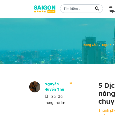
top
/
Trang Chủ
topAZ
5 Dị
Nguyễn
Huyền Thu
năng
Sài Gòn
chuy
trong trái tim
Thành ph