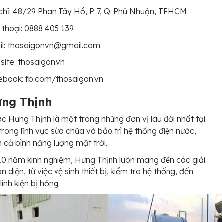
chỉ: 48/29 Phan Tây Hồ, P. 7, Q. Phú Nhuận, TPHCM
 thoại: 0888 405 139
il: thosaigonvn@gmail.com
ite: thosaigon.vn
ebook: fb.com/thosaigon.vn
ưng Thịnh
c Hưng Thịnh là một trong những đơn vị lâu đời nhất tại
ong lĩnh vực sửa chữa và bảo trì hệ thống điện nước,
cả bình năng lượng mặt trời.
10 năm kinh nghiệm, Hưng Thịnh luôn mang đến các giải
 diện, từ việc vệ sinh thiết bị, kiểm tra hệ thống, đến
linh kiện bị hỏng.