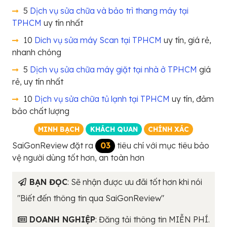
5
Dịch vụ sửa chữa và bảo trì thang máy tại
TPHCM
uy tín nhất
10
Dich vụ sửa máy Scan tại TPHCM
uy tín, giá rẻ,
nhanh chóng
5
Dịch vụ sửa chữa máy giặt tại nhà ở TPHCM
giá
rẻ, uy tín nhất
10
Dịch vụ sửa chữa tủ lạnh tại TPHCM
uy tín, đảm
bảo chất lượng
MINH BẠCH
KHÁCH QUAN
CHÍNH XÁC
SaiGonReview đặt ra
03
tiêu chí với mục tiêu bảo
vệ người dùng tốt hơn, an toàn hơn
BẠN ĐỌC
: Sẽ nhận được ưu đãi tốt hơn khi nói
"Biết đến thông tin qua SaiGonReview"
DOANH NGHIỆP
: Đăng tải thông tin MIỄN PHÍ.