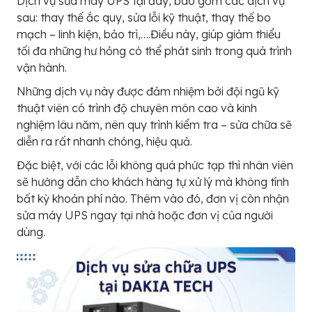
Dịch vụ sửa máy UPS tại đây, bao gồm các dịch vụ
sau: thay thế ắc quy, sửa lỗi kỹ thuật, thay thế bo
mạch – linh kiện, bảo trì,….Điều này, giúp giảm thiểu
tối đa những hư hỏng có thể phát sinh trong quá trình
vận hành.
Những dịch vụ này được đảm nhiệm bởi đội ngũ kỹ
thuật viên có trình độ chuyên môn cao và kinh
nghiệm lâu năm, nên quy trình kiểm tra – sửa chữa sẽ
diễn ra rất nhanh chóng, hiệu quả.
Đặc biệt, với các lỗi không quá phức tạp thì nhân viên
sẽ hướng dẫn cho khách hàng tự xử lý mà không tính
bất kỳ khoản phí nào. Thêm vào đó, đơn vị còn nhận
sửa máy UPS ngay tại nhà hoặc đơn vị của người
dùng.