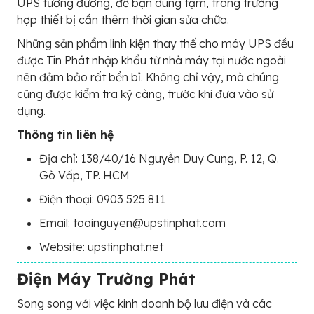
UPS tương đương, để bạn dùng tạm, trong trường
hợp thiết bị cần thêm thời gian sửa chữa.
Những sản phẩm linh kiện thay thế cho máy UPS đều
được Tín Phát nhập khẩu từ nhà máy tại nước ngoài
nên đảm bảo rất bền bỉ. Không chỉ vậy, mà chúng
cũng được kiểm tra kỹ càng, trước khi đưa vào sử
dụng.
Thông tin liên hệ
Địa chỉ: 138/40/16 Nguyễn Duy Cung, P. 12, Q.
Gò Vấp, TP. HCM
Điện thoại: 0903 525 811
Email: toainguyen@upstinphat.com
Website: upstinphat.net
Điện Máy Trường Phát
Song song với việc kinh doanh bộ lưu điện và các