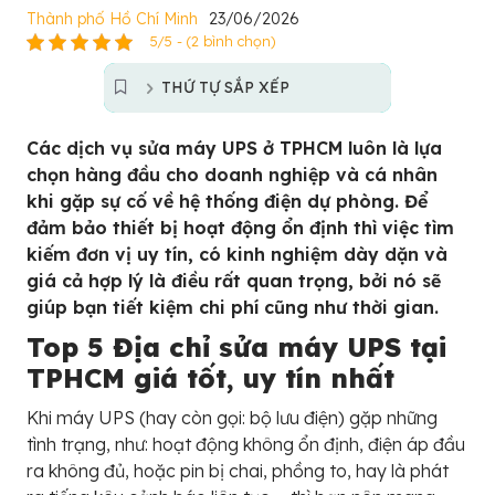
Thành phố Hồ Chí Minh
23/06/2026
5/5 - (2 bình chọn)
THỨ TỰ SẮP XẾP
Các dịch vụ sửa máy UPS ở TPHCM luôn là lựa
chọn hàng đầu cho doanh nghiệp và cá nhân
khi gặp sự cố về hệ thống điện dự phòng. Để
đảm bảo thiết bị hoạt động ổn định thì việc tìm
kiếm đơn vị uy tín, có kinh nghiệm dày dặn và
giá cả hợp lý là điều rất quan trọng, bởi nó sẽ
giúp bạn tiết kiệm chi phí cũng như thời gian.
Top 5 Địa chỉ sửa máy UPS tại
TPHCM giá tốt, uy tín nhất
Khi máy UPS (hay còn gọi: bộ lưu điện) gặp những
tình trạng, như: hoạt động không ổn định, điện áp đầu
ra không đủ, hoặc pin bị chai, phồng to, hay là phát