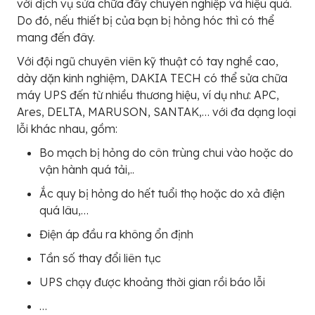
với dịch vụ sửa chữa đầy chuyên nghiệp và hiệu quả.
Do đó, nếu thiết bị của bạn bị hỏng hóc thì có thể
mang đến đây.
Với đội ngũ chuyên viên kỹ thuật có tay nghề cao,
dày dặn kinh nghiệm, DAKIA TECH có thể sửa chữa
máy UPS đến từ nhiều thương hiệu, ví dụ như: APC,
Ares, DELTA, MARUSON, SANTAK,… với đa dạng loại
lỗi khác nhau, gồm:
Bo mạch bị hỏng do côn trùng chui vào hoặc do
vận hành quá tải,..
Ắc quy bị hỏng do hết tuổi thọ hoặc do xả điện
quá lâu,…
Điện áp đầu ra không ổn định
Tần số thay đổi liên tục
UPS chạy được khoảng thời gian rồi báo lỗi
…