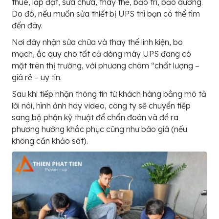
thuê, lắp đặt, sửa chữa, thay thế, bảo trì, bảo dưỡng.
Do đó, nếu muốn sửa thiết bị UPS thì bạn có thể tìm
đến đây.
Nơi đây nhận sửa chữa và thay thế linh kiện, bo
mạch, ắc quy cho tất cả dòng máy UPS đang có
mặt trên thị trường, với phương châm “chất lượng –
giá rẻ – uy tín.
Sau khi tiếp nhận thông tin từ khách hàng bằng mô tả
lời nói, hình ảnh hay video, công ty sẽ chuyển tiếp
sang bộ phận kỹ thuật để chẩn đoán và đề ra
phương hướng khắc phục cũng như báo giá (nếu
không cần khảo sát).