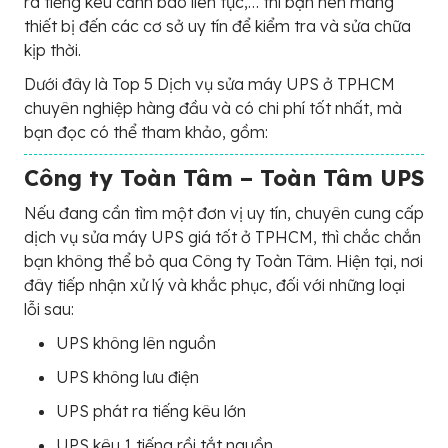
ra tiếng kêu cảnh báo liên tục,… thì bạn nên mang
thiết bị đến các cơ sở uy tín để kiểm tra và sửa chữa
kịp thời.
Dưới đây là Top 5 Dịch vụ sửa máy UPS ở TPHCM
chuyên nghiệp hàng đầu và có chi phí tốt nhất, mà
bạn đọc có thể tham khảo, gồm:
Công ty Toàn Tâm – Toàn Tâm UPS
Nếu đang cần tìm một đơn vị uy tín, chuyên cung cấp
dịch vụ sửa máy UPS giá tốt ở TPHCM, thì chắc chắn
bạn không thể bỏ qua Công ty Toàn Tâm. Hiện tại, nơi
đây tiếp nhận xử lý và khắc phục, đối với những loại
lỗi sau:
UPS không lên nguồn
UPS không lưu điện
UPS phát ra tiếng kêu lớn
UPS kêu 1 tiếng rồi tắt nguồn