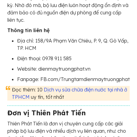
kỳ. Nhờ đó mà, bộ lưu điện luôn hoạt động ổn định và
đảm bảo có đủ nguồn điện dự phòng để cung cấp
liên tục.
Thông tin liên hệ
Địa chỉ: 158/9A Phạm Văn Chiêu, P. 9, Q. Gò Vấp,
TP. HCM
Điện thoại: 0978 911 585
Website: dienmaytruongphat.vn
Fanpage: FB.com/Trungtamdienmaytruongphat
Đọc thêm: 10
Dịch vụ sửa chữa điện nước tại nhà ở
TPHCM
uy tín, tốt nhất
Đơn vị Thiên Phát Tiến
Thiên Phát Tiến là đơn vị chuyên cung cấp các giải
pháp bộ lưu điện và nhiều dịch vụ liên quan, như: cho