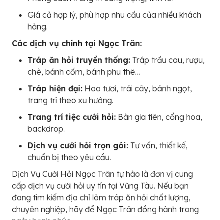
Giá cả hợp lý, phù hợp nhu cầu của nhiều khách
hàng.
Các dịch vụ chính tại Ngọc Trân:
Tráp ăn hỏi truyền thống:
Tráp trầu cau, rượu,
chè, bánh cốm, bánh phu thê…
Tráp hiện đại:
Hoa tươi, trái cây, bánh ngọt,
trang trí theo xu hướng.
Trang trí tiệc cưới hỏi:
Bàn gia tiên, cổng hoa,
backdrop.
Dịch vụ cưới hỏi trọn gói:
Tư vấn, thiết kế,
chuẩn bị theo yêu cầu.
Dịch Vụ Cưới Hỏi Ngọc Trân tự hào là đơn vị cung
cấp dịch vụ cưới hỏi uy tín tại Vũng Tàu. Nếu bạn
đang tìm kiếm địa chỉ làm tráp ăn hỏi chất lượng,
chuyên nghiệp, hãy để Ngọc Trân đồng hành trong