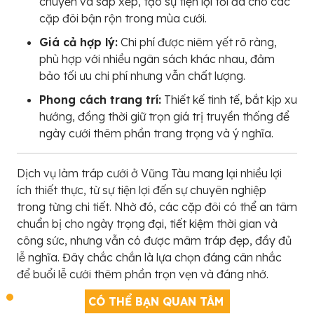
chuyển và sắp xếp, tạo sự tiện lợi tối đa cho các
cặp đôi bận rộn trong mùa cưới.
Giá cả hợp lý:
Chi phí được niêm yết rõ ràng,
phù hợp với nhiều ngân sách khác nhau, đảm
bảo tối ưu chi phí nhưng vẫn chất lượng.
Phong cách trang trí:
Thiết kế tinh tế, bắt kịp xu
hướng, đồng thời giữ trọn giá trị truyền thống để
ngày cưới thêm phần trang trọng và ý nghĩa.
Dịch vụ làm tráp cưới ở Vũng Tàu mang lại nhiều lợi
ích thiết thực, từ sự tiện lợi đến sự chuyên nghiệp
trong từng chi tiết. Nhờ đó, các cặp đôi có thể an tâm
chuẩn bị cho ngày trọng đại, tiết kiệm thời gian và
công sức, nhưng vẫn có được mâm tráp đẹp, đầy đủ
lễ nghĩa. Đây chắc chắn là lựa chọn đáng cân nhắc
để buổi lễ cưới thêm phần trọn vẹn và đáng nhớ.
CÓ THỂ BẠN QUAN TÂM