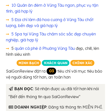
10 Quán ăn đêm ở Vũng Tàu ngon, phục vụ tận
tình, giá hợp lý
5 Địa chỉ làm đá hoa cương ở Vũng Tàu chất
lượng, bền đẹp và giá hợp lý
5 Spa tại Vũng Tàu chăm sóc sắc đẹp chuyên
nghiệp, giá hợp lý
5
quán cà phê ở Phường Vũng Tàu
đẹp, chill, lên
hình siêu xinh
MINH BẠCH
KHÁCH QUAN
CHÍNH XÁC
SaiGonReview đặt ra
03
tiêu chí với mục tiêu bảo
vệ người dùng tốt hơn, an toàn hơn
BẠN ĐỌC
: Sẽ nhận được ưu đãi tốt hơn khi nói
"Biết đến thông tin qua SaiGonReview"
DOANH NGHIỆP
: Đăng tải thông tin MIỄN PHÍ.