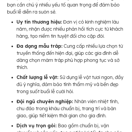
bạn cần chú ý nhiều yếu tố quan trọng để đảm bảo
buổi lễ diễn ra suôn sẻ.
Uy tín thương hiệu:
Đơn vị có kinh nghiệm lâu
năm, nhận được nhiều phản hồi tích cực từ khách
hàng, tạo niềm tin tuyệt đối cho cặp đôi.
Đa dạng mẫu tráp:
Cung cấp nhiều lựa chọn từ
truyền thống đến hiện đại, giúp các gia đình dễ
dàng chọn mâm tráp phù hợp phong tục và sở
thích.
Chất lượng lễ vật:
Sử dụng lễ vật tươi ngon, đầy
đủ ý nghĩa, đảm bảo tính thẩm mỹ và bền đẹp
trong suốt buổi lễ cưới hỏi.
Đội ngũ chuyên nghiệp:
Nhân viên nhiệt tình,
chu đáo trong khâu chuẩn bị, trang trí và bàn
giao, giúp tiết kiệm thời gian cho gia đình.
Dịch vụ trọn gói:
Bao gồm chuẩn bị, vận