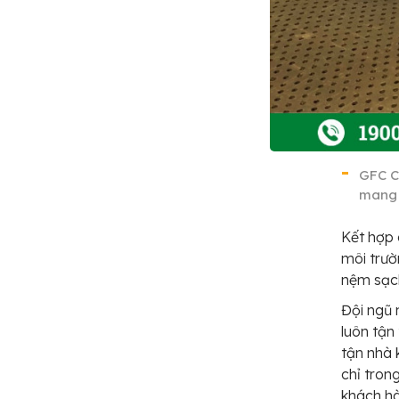
GFC C
mang 
Kết hợp 
môi trườ
nệm sạch
Đội ngũ 
luôn tận
tận nhà 
chỉ trong
khách hà