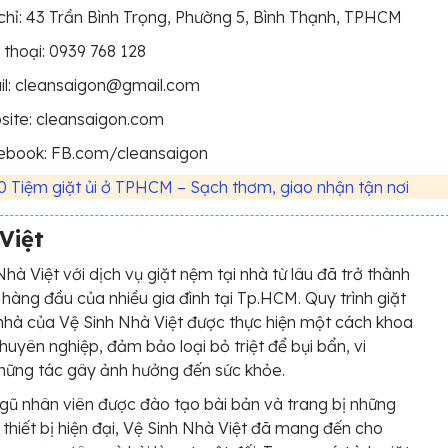
chỉ: 43 Trần Bình Trọng, Phường 5, Bình Thạnh, TPHCM
 thoại: 0939 768 128
il: cleansaigon@gmail.com
site: cleansaigon.com
ebook: FB.com/cleansaigon
0 Tiệm giặt ủi ở TPHCM – Sạch thơm, giao nhận tận nơi
Việt
Nhà Việt với dịch vụ giặt nệm tại nhà từ lâu đã trở thành
 hàng đầu của nhiều gia đình tại Tp.HCM. Quy trình giặt
nhà của Vệ Sinh Nhà Việt được thực hiện một cách khoa
huyên nghiệp, đảm bảo loại bỏ triệt để bụi bẩn, vi
hững tác gây ảnh hưởng đến sức khỏe.
ngũ nhân viên được đào tạo bài bản và trang bị những
 thiết bị hiện đại, Vệ Sinh Nhà Việt đã mang đến cho