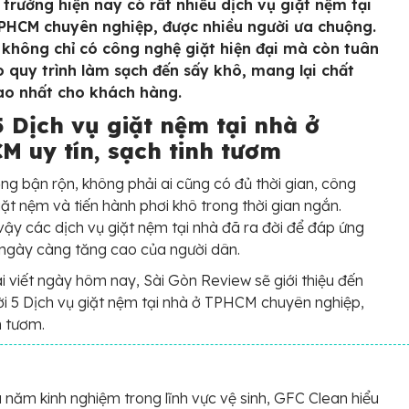
ị trường hiện nay có rất nhiều dịch vụ giặt nệm tại
PHCM chuyên nghiệp, được nhiều người ưa chuộng.
 không chỉ có công nghệ giặt hiện đại mà còn tuân
o quy trình làm sạch đến sấy khô, mang lại chất
ao nhất cho khách hàng.
5 Dịch vụ giặt nệm tại nhà ở
M uy tín, sạch tinh tươm
sống bận rộn, không phải ai cũng có đủ thời gian, công
iặt nệm và tiến hành phơi khô trong thời gian ngắn.
 vậy các dịch vụ giặt nệm tại nhà đã ra đời để đáp ứng
ngày càng tăng cao của người dân.
i viết ngày hôm nay, Sài Gòn Review sẽ giới thiệu đến
i 5 Dịch vụ giặt nệm tại nhà ở TPHCM chuyên nghiệp,
h tươm.
u năm kinh nghiệm trong lĩnh vực vệ sinh, GFC Clean hiểu