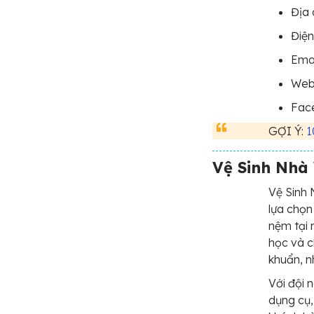
Địa 
Điện
Ema
Web
Fac
GỢI Ý:
1
Vệ Sinh Nhà 
Vệ Sinh 
lựa chọn
nệm tại 
học và c
khuẩn, n
Với đội 
dụng cụ,