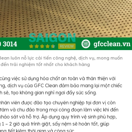
lean luôn nỗ lực cải tiến công nghệ, dịch vụ, mong muốn
đến trải nghiệm tốt nhất cho khách hàng
cùng việc sử dụng hóa chất an toàn và thân thiện với
ng, dịch vụ của GFC Clean đảm bảo mang lại một chiếc
 sẽ, tạo không gian nghỉ ngơi đầy sức sống.
nhân viên được đào tạo chuyên nghiệp tại đơn vị còn
 tâm và chu đáo trong mọi công đoạn làm việc khi đến
khảo sát và hỗ trợ. Áp dụng quy trình vệ sinh phù hợp,
 1 – 2 giờ quá trình giặt, sấy nệm sẽ hoàn tất, giúp
ng tiết kiệm thời gian và công sức.