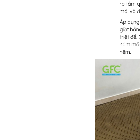
rõ tầm q
mái và đ
Áp dụng
giặt bằn
triệt để.
nấm mốc,
nệm.