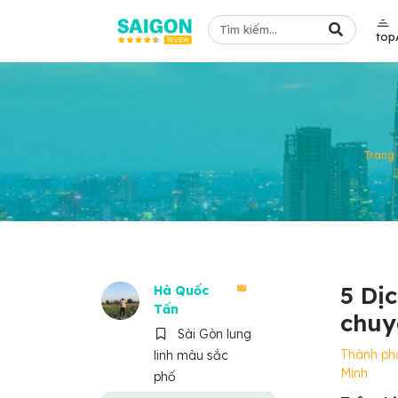
top
Trang
5 Dị
Hà Quốc
Tấn
chuy
Sài Gòn lung
Thành ph
linh màu sắc
Minh
phố