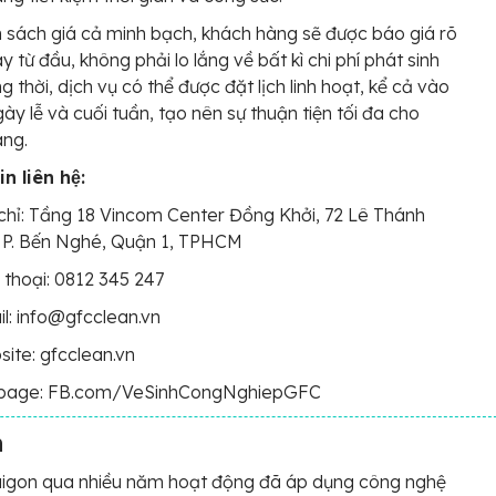
h sách giá cả minh bạch, khách hàng sẽ được báo giá rõ
y từ đầu, không phải lo lắng về bất kì chi phí phát sinh
g thời, dịch vụ có thể được đặt lịch linh hoạt, kể cả vào
ày lễ và cuối tuần, tạo nên sự thuận tiện tối đa cho
àng.
n liên hệ:
chỉ: Tầng 18 Vincom Center Đồng Khởi, 72 Lê Thánh
 P. Bến Nghé, Quận 1, TPHCM
 thoại: 0812 345 247
l: info@gfcclean.vn
ite: gfcclean.vn
page: FB.com/VeSinhCongNghiepGFC
n
aigon qua nhiều năm hoạt động đã áp dụng công nghệ