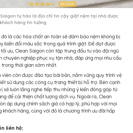
Saigon tự hào là địa chỉ tin cậy giặt nệm tại nhà được
 khách hàng tin tưởng
 đó là các hóa chất an toàn sẽ đảm bảo nệm không bị
ay biến đổi màu sắc trong quá trình giặt. Để đạt được
 tối ưu, Clean Saigon còn tập trung đầu tư vào đội ngũ
n chuyên nghiệp phục vụ tận nhà, đáp ứng mọi nhu cầu
 trong thời gian sớm nhất.
 viên còn được đào tạo bài bản, nắm vững quy trình vệ
biết sử dụng các công cụ trang thiết bị hỗ trợ. Bên cạnh
vị sẽ luôn lắng nghe tiếp thu những ý kiến đóng góp từ
ng để cải thiện chất lượng dịch vụ. Ngoài ra, Clean
òn áp dụng chính sách giá cả hợp lý, phù hợp với mọi
g khách hàng, cùng với đó là chương trình ưu đãi hấp
n liên hệ: