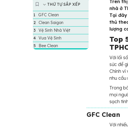
Trên th
THỨ TỰ SẮP XẾP
nhà ở T
GFC Clean
Tại đây
thủ the
Clean Saigon
lượng c
Vệ Sinh Nhà Việt
Top 
Vua Vệ Sinh
TPHC
Bee Clean
Với lối 
sức để g
Chính vì
nhu cầu 
Trong bà
mọi ngườ
sạch tin
GFC Clean
Với nhiề