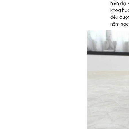
hiện đại
khoa học
đều được
nệm sạch