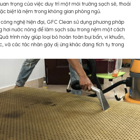
uan trọng của việc duy trì một môi trường sạch sẽ, thoải
ặc biệt là nệm trong không gian phòng ngủ.
 công nghệ hiện đại, GFC Clean sử dụng phương pháp
g hơi nước nóng để làm sạch sâu trong nệm một cách
 Quá trình này giúp loại bỏ hoàn toàn bụi bẩn, vi khuẩn,
 và các tác nhân gây dị ứng khác đang tích tụ trong