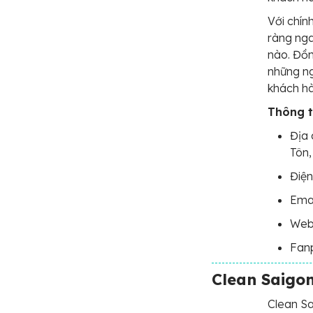
Với chín
ràng nga
nào. Đồn
những ng
khách h
Thông ti
Địa 
Tôn,
Điện
Emai
Webs
Fan
Clean Saigo
Clean S