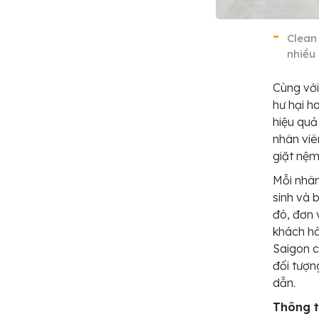
Clean 
nhiều
Cùng với
hư hại h
hiệu quả
nhân viê
giặt nệm
Mỗi nhân
sinh và 
đó, đơn 
khách hà
Saigon c
đối tượn
dẫn.
Thông ti