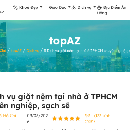
Khoẻ Đẹp
Giáo Dục
Dịch vụ
Địa Điểm Ăn
AZ
Uống
topAZ
/
/
/
 Chủ
topAZ
Dịch vụ
5 Dịch vụ giặt nệm tại nhà ở TPHCM chuyên nghiệp, 
ch vụ giặt nệm tại nhà ở TPHCM
ên nghiệp, sạch sẽ
ố Hồ Chí
09/03/202
5/5 - (122 bình
chọn)
6