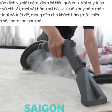
 vào dịch vụ giặt nệm, đem lại hiệu quả cao. Với quy trình
 và chi tiết, mọi vết bẩn, mùi hôi, vi khuẩn hay nấm mốc
 loại bỏ triệt để, mang đến cho khách hàng một chiếc
 sẽ, thơm tho như mới.