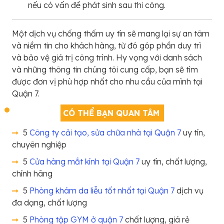
nếu có vấn đề phát sinh sau thi công.
Một dịch vụ chống thấm uy tín sẽ mang lại sự an tâm
và niềm tin cho khách hàng, từ đó góp phần duy trì
và bảo vệ giá trị công trình. Hy vọng với danh sách
và những thông tin chúng tôi cung cấp, bạn sẽ tìm
được đơn vị phù hợp nhất cho nhu cầu của mình tại
Quận 7.
CÓ THỂ BẠN QUAN TÂM
5
Công ty cải tạo, sửa chữa nhà tại Quận 7
uy tín,
chuyên nghiệp
5
Cửa hàng mắt kính tại Quận 7
uy tín, chất lượng,
chính hãng
5
Phòng khám da liễu tốt nhất tại Quận 7
dịch vụ
đa dạng, chất lượng
5
Phòng tập GYM ở quận 7
chất lượng, giá rẻ