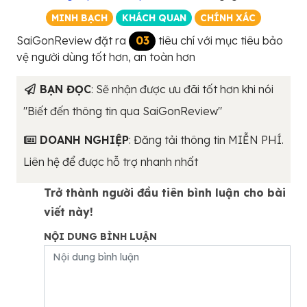
MINH BẠCH
KHÁCH QUAN
CHÍNH XÁC
SaiGonReview đặt ra
03
tiêu chí với mục tiêu bảo
vệ người dùng tốt hơn, an toàn hơn
BẠN ĐỌC
: Sẽ nhận được ưu đãi tốt hơn khi nói
"Biết đến thông tin qua SaiGonReview"
DOANH NGHIỆP
: Đăng tải thông tin MIỄN PHÍ.
Liên hệ để được hỗ trợ nhanh nhất
Trở thành người đầu tiên bình luận cho bài
viết này!
NỘI DUNG BÌNH LUẬN