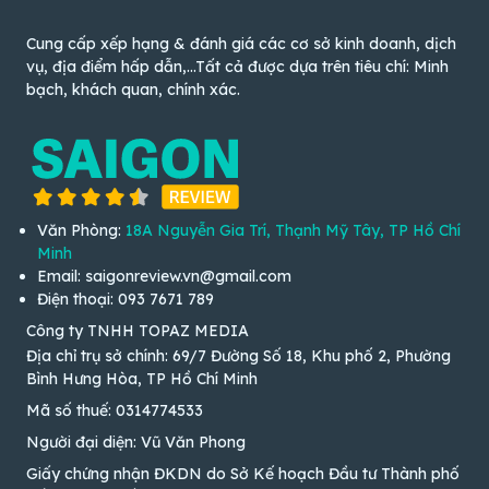
Cung cấp xếp hạng & đánh giá các cơ sở kinh doanh, dịch
vụ, địa điểm hấp dẫn,...Tất cả được dựa trên tiêu chí: Minh
bạch, khách quan, chính xác.
Văn Phòng:
18A Nguyễn Gia Trí, Thạnh Mỹ Tây, TP Hồ Chí
Minh
Email: saigonreview.vn@gmail.com
Điện thoại: 093 7671 789
Công ty TNHH TOPAZ MEDIA
Địa chỉ trụ sở chính: 69/7 Đường Số 18, Khu phố 2, Phường
Bình Hưng Hòa, TP Hồ Chí Minh
Mã số thuế: 0314774533
Người đại diện: Vũ Văn Phong
Giấy chứng nhận ĐKDN do Sở Kế hoạch Đầu tư Thành phố