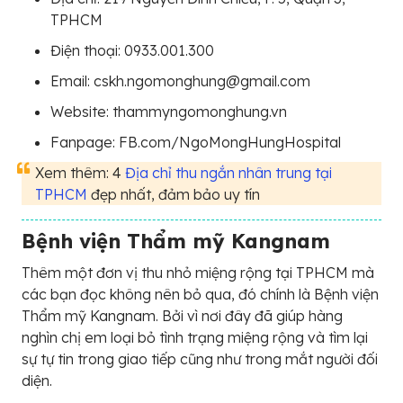
TPHCM
Điện thoại: 0933.001.300
Email: cskh.ngomonghung@gmail.com
Website: thammyngomonghung.vn
Fanpage: FB.com/NgoMongHungHospital
Xem thêm: 4
Địa chỉ thu ngắn nhân trung tại
TPHCM
đẹp nhất, đảm bảo uy tín
Bệnh viện Thẩm mỹ Kangnam
Thêm một đơn vị thu nhỏ miệng rộng tại TPHCM mà
các bạn đọc không nên bỏ qua, đó chính là Bệnh viện
Thẩm mỹ Kangnam. Bởi vì nơi đây đã giúp hàng
nghìn chị em loại bỏ tình trạng miệng rộng và tìm lại
sự tự tin trong giao tiếp cũng như trong mắt người đối
diện.