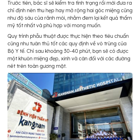
Trước tiên, bác sĩ sẽ kiểm tra tình trạng rồi mới đưa ra
chỉ định nên thu hẹp hay mở rộng hai góc miệng cũng
như độ sâu của rãnh môi, nhằm đem lại kết quả thẩm
mỹ tốt nhất và phù hợp với mong muốn.
Quy trình phẫu thuật được thực hiện theo tiêu chuẩn
cũng như tuân thủ tốt các quy định về vô trùng của
Bộ Y tế. Chỉ sau khoảng 30-40 phút, bạn sẽ có được
một khuôn miệng đẹp, xinh và cân đối với các đường
nét trên toàn gương mặt.