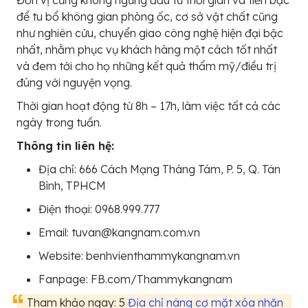
để tu bổ không gian phòng ốc, cơ sở vật chất cũng
như nghiên cứu, chuyển giao công nghệ hiện đại bậc
nhất, nhằm phục vụ khách hàng một cách tốt nhất
và đem tới cho họ những kết quả thẩm mỹ/điều trị
đúng với nguyện vọng.
Thời gian hoạt động từ 8h – 17h, làm việc tất cả các
ngày trong tuần.
Thông tin liên hệ:
Địa chỉ: 666 Cách Mạng Tháng Tám, P. 5, Q. Tân
Bình, TPHCM
Điện thoại: 0968.999.777
Email: tuvan@kangnam.com.vn
Website: benhvienthammykangnam.vn
Fanpage: FB.com/Thammykangnam
Tham khảo ngay: 5
Địa chỉ nâng cơ mặt xóa nhăn