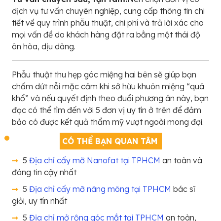
dịch vụ tư vấn chuyên nghiệp, cung cấp thông tin chi
tiết về quy trình phẫu thuật, chi phí và trả lời xác cho
mọi vấn đề do khách hàng đặt ra bằng một thái độ
ôn hòa, dịu dàng.
Phẫu thuật thu hẹp góc miệng hai bên sẽ giúp bạn
chấm dứt nỗi mặc cảm khi sở hữu khuôn miệng “quá
khổ” và nếu quyết định theo đuổi phương án này, bạn
đọc có thể tìm đến với 5 đơn vị uy tín ở trên để đảm
bảo có được kết quả thẩm mỹ vượt ngoài mong đợi.
CÓ THỂ BẠN QUAN TÂM
5
Địa chỉ cấy mỡ Nanofat tại TPHCM
an toàn và
đáng tin cậy nhất
5
Địa chỉ cấy mỡ nâng mông tại TPHCM
bác sĩ
giỏi, uy tín nhất
5
Địa chỉ mở rộng góc mắt tại TPHCM
an toàn,