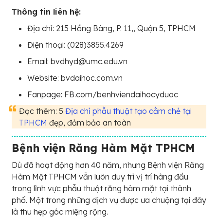
Thông tin liên hệ:
Địa chỉ: 215 Hồng Bàng, P. 11,, Quận 5, TPHCM
Điện thoại: (028)3855.4269
Email: bvdhyd@umc.edu.vn
Website: bvdaihoc.com.vn
Fanpage: FB.com/benhviendaihocyduoc
Đọc thêm: 5
Địa chỉ phẫu thuật tạo cằm chẻ tại
TPHCM
đẹp, đảm bảo an toàn
Bệnh viện Răng Hàm Mặt TPHCM
Dù đã hoạt động hơn 40 năm, nhưng Bệnh viện Răng
Hàm Mặt TPHCM vẫn luôn duy trì vị trí hàng đầu
trong lĩnh vực phẫu thuật răng hàm mặt tại thành
phố. Một trong những dịch vụ được ưa chuộng tại đây
là thu hẹp góc miệng rộng.