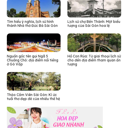
Tìm hiểu ý nghĩa, lịch sử hình
Lịch sử chợ Bến Thành: Một biểu
thành Nhà thờ Đức Bà Sài Gòn
tượng của Sài Gòn hoa lệ
Nguồn gốc tên gọi Ngã 5
Hồ Con Rùa: Từ giai thoại lịch sử
Chuồng Chó: địa điểm nổi tiếng
cho đến địa điểm tham quan ấn
ở Gò Vấp
tượng
Thảo Cầm Viên Sài Gòn: Kí ức
tuổi thơ đẹp đẽ của nhiều thế hệ