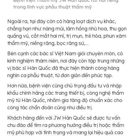
Bệnh viện Thẩm mỹ JW Hàn Quốc rất nổi tiếng
trong lĩnh vực phẫu thuật thẩm mỹ
Ngoài ra, tại đây còn có hàng loạt dịch vụ khác,
chẳng hạn như: nâng mũi, làm hồng nhũ hoa, thu gọn
quầng vú, cắt mắt hai mí, trị mụn, trẻ hóa, phun xăm
thẩm mỹ, niềng răng, bọc răng sứ,…
Bên cạnh các bác sĩ Việt Nam giỏi chuyên môn, có
kinh nghiệm thâm niên, nơi đây còn tập trung những
vị bác sĩ Hàn Quốc đã thực hiện thành công hàng
nghìn ca phẫu thuật, từ đơn giản đến phức tạp.
Hơn nữa, bệnh viện cũng chú trọng đầu tư và nhập
khẩu chính hãng các trang thiết bị, công nghệ thẩm
mỹ từ Hàn Quốc, nhằm gia tăng độ chuẩn xác cho
công tác chẩn đoán cũng như điều trị.
Khách hàng đến với JW Hàn Quốc sẽ được tư vấn
chu đáo để tìm ra phương hướng điều trị hoặc thẩm
mỹ phù hợp với tình trạng và mang lại hiệu quả cao