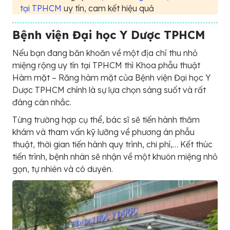
tại TPHCM
uy tín, cam kết hiệu quả
Bệnh viện Đại học Y Dược TPHCM
Nếu bạn đang băn khoăn về một địa chỉ thu nhỏ
miệng rộng uy tín tại TPHCM thì Khoa phẫu thuật
Hàm mặt – Răng hàm mặt của Bệnh viện Đại học Y
Dược TPHCM chính là sự lựa chọn sáng suốt và rất
đáng cân nhắc.
Từng trường hợp cụ thể, bác sĩ sẽ tiến hành thăm
khám và tham vấn kỹ lưỡng về phương án phẫu
thuật, thời gian tiến hành quy trình, chi phí,… Kết thúc
tiến trình, bệnh nhân sẽ nhận về một khuôn miệng nhỏ
gọn, tự nhiên và có duyên.