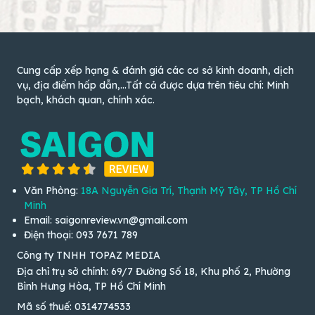
Cung cấp xếp hạng & đánh giá các cơ sở kinh doanh, dịch
vụ, địa điểm hấp dẫn,...Tất cả được dựa trên tiêu chí: Minh
bạch, khách quan, chính xác.
Văn Phòng:
18A Nguyễn Gia Trí, Thạnh Mỹ Tây, TP Hồ Chí
Minh
Email: saigonreview.vn@gmail.com
Điện thoại: 093 7671 789
Công ty TNHH TOPAZ MEDIA
Địa chỉ trụ sở chính: 69/7 Đường Số 18, Khu phố 2, Phường
Bình Hưng Hòa, TP Hồ Chí Minh
Mã số thuế: 0314774533