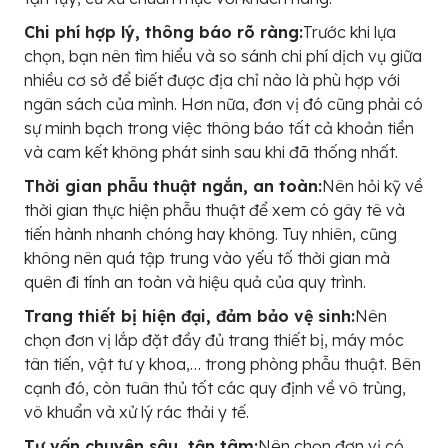
Chi phí hợp lý, thông báo rõ ràng:
Trước khi lựa
chọn, bạn nên tìm hiểu và so sánh chi phí dịch vụ giữa
nhiều cơ sở để biết được địa chỉ nào là phù hợp với
ngân sách của mình. Hơn nữa, đơn vị đó cũng phải có
sự minh bạch trong việc thông báo tất cả khoản tiền
và cam kết không phát sinh sau khi đã thống nhất.
Thời gian phẫu thuật ngắn, an toàn:
Nên hỏi kỹ về
thời gian thực hiện phẫu thuật để xem có gây tê và
tiến hành nhanh chóng hay không. Tuy nhiên, cũng
không nên quá tập trung vào yếu tố thời gian mà
quên đi tính an toàn và hiệu quả của quy trình.
Trang thiết bị hiện đại, đảm bảo vệ sinh:
Nên
chọn đơn vị lắp đặt đầy đủ trang thiết bị, máy móc
tân tiến, vật tư y khoa,… trong phòng phẫu thuật. Bên
cạnh đó, còn tuân thủ tốt các quy định về vô trùng,
vô khuẩn và xử lý rác thải y tế.
Tư vấn chuyên sâu, tận tâm:
Nên chọn đơn vị có