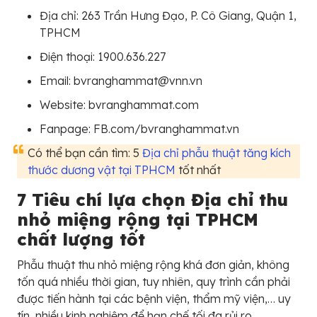
Địa chỉ: 263 Trần Hưng Đạo, P. Cô Giang, Quận 1,
TPHCM
Điện thoại: 1900.636.227
Email: bvranghammat@vnn.vn
Website: bvranghammat.com
Fanpage: FB.com/bvranghammat.vn
Có thể bạn cần tìm: 5
Địa chỉ phẫu thuật tăng kích
thước dương vật tại TPHCM
tốt nhất
7 Tiêu chí lựa chọn Địa chỉ thu
nhỏ miệng rộng tại TPHCM
chất lượng tốt
Phẫu thuật thu nhỏ miệng rộng khá đơn giản, không
tốn quá nhiều thời gian, tuy nhiên, quy trình cần phải
được tiến hành tại các bệnh viện, thẩm mỹ viện,… uy
tín, nhiều kinh nghiệm để hạn chế tối đa rủi ro.