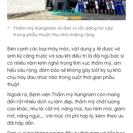
Thẩm mỹ Kangnam là đơn vị rất dáng tin cậy
trong phẫu thuật thu nhỏ miệng rộng
Bên cạnh các loại máy móc, vật dụng y tế được vệ
sinh kỹ càng trước và sau khi điều trị là đội ngũ bác sĩ
có nhiều năm kinh nghề trong lĩnh vực thẩm mỹ, am
hiểu sâu rộng, đảm bảo sẽ không gây bất kỳ sự khó
chịu hay đau nhức nào trong suốt thời gian phẫu
thuật.
Ngoài ra, Bệnh viện Thẩm mỹ Kangnam còn mang
đến rất nhiều dịch vụ làm đẹp, thẩm mỹ chất lượng
cao khác, như là: cắt mí, nâng mũi, tạo hình môi, giảm
mỡ, nâng ngực,… với mức chi phí hợp lý, kèm theo ưu
đãi hấp dẫn.
Đơn vị cũng không ngừng đầu tư thời gian và tiền bạc