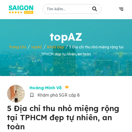
topAZ
/
/
/
Trang Chủ
topAZ
Khoẻ Đẹp
5 Địa chỉ thu nhỏ miệng rộng tại
TPHCM đẹp tự nhiên, an toàn
Hoàng Minh Võ
Khám phá SGR cấp 8
5 Địa chỉ thu nhỏ miệng rộng
tại TPHCM đẹp tự nhiên, an
toàn