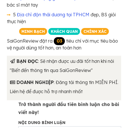
bác sĩ mát tay
5
Địa chỉ độn thái dương tại TPHCM
đẹp, BS giỏi
thực hiện
MINH BẠCH
KHÁCH QUAN
CHÍNH XÁC
SaiGonReview đặt ra
03
tiêu chí với mục tiêu bảo
vệ người dùng tốt hơn, an toàn hơn
BẠN ĐỌC
: Sẽ nhận được ưu đãi tốt hơn khi nói
"Biết đến thông tin qua SaiGonReview"
DOANH NGHIỆP
: Đăng tải thông tin MIỄN PHÍ.
Liên hệ để được hỗ trợ nhanh nhất
Trở thành người đầu tiên bình luận cho bài
viết này!
NỘI DUNG BÌNH LUẬN