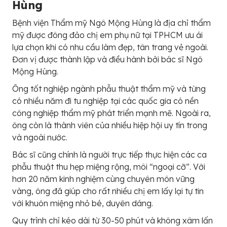
Hùng
Bệnh viện Thẩm mỹ Ngô Mộng Hùng là địa chỉ thẩm
mỹ được đông đảo chị em phụ nữ tại TPHCM ưu ái
lựa chọn khi có nhu cầu làm đẹp, tân trang vẻ ngoài.
Đơn vị được thành lập và điều hành bởi bác sĩ Ngô
Mộng Hùng.
Ông tốt nghiệp ngành phẫu thuật thẩm mỹ và từng
có nhiều năm đi tu nghiệp tại các quốc gia có nền
công nghiệp thẩm mỹ phát triển mạnh mẽ. Ngoài ra,
ông còn là thành viên của nhiều hiệp hội uy tín trong
và ngoài nước.
Bác sĩ cũng chính là người trực tiếp thực hiện các ca
phẫu thuật thu hẹp miệng rộng, môi “ngoại cỡ”. Với
hơn 20 năm kinh nghiệm cùng chuyên môn vững
vàng, ông đã giúp cho rất nhiều chị em lấy lại tự tin
với khuôn miệng nhỏ bé, duyên dáng.
Quy trình chỉ kéo dài từ 30-50 phút và không xâm lấn