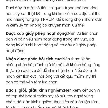
Dưới đây là một số tiêu chí quan trọng mà bạn đọc
nên suy xét thật kỹ trong khi tìm kiếm các địa chỉ thu
nhỏ miệng rộng tại TPHCM, để không chọn nhầm đơn
vị kém uy tín, không có chuyên môn. Cụ thể:
Được cấp giấy phép hoạt động:
Nên ưu tiên chọn
đơn vị có nhiều năm hoạt động trong lĩnh vực, đã
đăng ký địa chỉ hoạt động và có đầy đủ giấy phép
hoạt động.
Nhận được phản hồi tích cực:
Nên tham khảo
những phản hồi, đánh giá từ một số khách hàng từng
thực hiện dịch vụ để dễ nhìn nhận hơn. Nếu đó là lời
nhận xét tích cực, hài lòng với kết quả thẩm mỹ thì
bạn có thể yên tâm lựa chọn.
Bác sĩ giỏi, giàu kinh nghiệm:
Nên xem xét đơn vị
có tập thể bác sĩ thẩm mỹ sở hữu tay nghề vững
chắc, dồi dào kinh nghiệm thực tiễn và luôn tận tâm,
tận tụy, cư xử chuẩn mực với khách hàng.