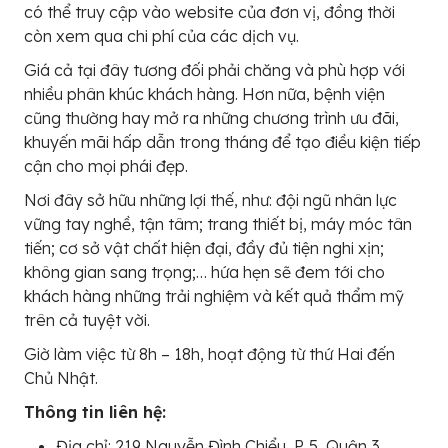
có thể truy cập vào website của đơn vị, đồng thời
còn xem qua chi phí của các dịch vụ.
Giá cả tại đây tương đối phải chăng và phù hợp với
nhiều phân khúc khách hàng. Hơn nữa, bệnh viện
cũng thường hay mở ra những chương trình ưu đãi,
khuyến mãi hấp dẫn trong tháng để tạo điều kiện tiếp
cận cho mọi phái đẹp.
Nơi đây sở hữu những lợi thế, như: đội ngũ nhân lực
vững tay nghề, tận tâm; trang thiết bị, máy móc tân
tiến; cơ sở vật chất hiện đại, đầy đủ tiện nghi xịn;
không gian sang trọng;… hứa hẹn sẽ đem tới cho
khách hàng những trải nghiệm và kết quả thẩm mỹ
trên cả tuyệt vời.
Giờ làm việc từ 8h – 18h, hoạt động từ thứ Hai đến
Chủ Nhật.
Thông tin liên hệ:
Địa chỉ: 219 Nguyễn Đình Chiểu, P. 5, Quận 3,