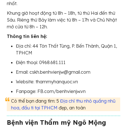
nhất.
Khung giờ hoạt động từ 8h – 18h, từ thứ Hai đến thứ
Sáu. Riêng thứ Bảy làm việc từ 8h – 17h và Chủ Nhật
mở cửa từ 8h – 12h.
Thông tin liên hệ:
Địa chỉ: 44 Tôn Thất Tùng, P. Bến Thành, Quận 1,
TPHCM
Điện thoại: 0968.681.111
Email: cskh.benhvienjw@gmail.com
Website: thammyhanquoc.vn
Fanpage: FB.com/benhvienjw.vn
Có thể bạn đang tìm: 5
Địa chỉ thu nhỏ quầng nhũ
hoa, đầu ti tại TPHCM
đẹp, an toàn
Bệnh viện Thẩm mỹ Ngô Mộng