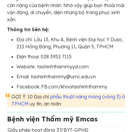
cân nặng của bệnh nhân. Nhờ vậy giúp bạn thoải mái
vận động, di chuyển, diện những bộ trang phục xinh
xắn.
Thông tin liên hệ:
Địa chỉ: Lầu 13, Khu A, Bệnh viện Đại học Y Dược,
215 Hồng Bàng, Phường 11, Quận 5, TPHCM
Điện thoại: 028 3952 7115
Website: taohinhthammyyd.com
Email: taohinhthammy@umc.edu.vn
Facebook: FB.com/khoataohinhthammy
GỢI Ý: 10 Địa chỉ
phẫu thuật nâng mông (vòng 3) ở
TPHCM
uy tín, an toàn
Bệnh viện Thẩm mỹ Emcas
Giấy phép hoạt động
37/BYT-GPHĐ