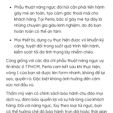
Phẫu thuật nâng ngực đòi hỏi cần phải tiến hành
gây mê an toàn, tạo cảm giác thoải mái cho
khách hàng. Tại Perla, bác sĩ gây mê tại đây là
những chuyên gia giàu kinh nghiệm, do đó bạn
hoàn toàn có thể an tâm.
Mọi thiết bị, dụng cụ thực hiện được vô khuẩn kỹ
càng, tuyệt đối trong suốt quá trình tiến hành,
kiểm soát tối đa tình trạng lây nhiễm chéo.
Cũng giống với các địa chỉ phẫu thuật nâng ngực uy
tín khác ở TPHCM, Perla cam kết sau khi thực hiện,
vòng 1 của bạn sẽ được lên form nhanh, không để lại
sẹo, quyến rũ. Đặc biệt không ảnh hưởng đến cảm
xúc nơi đầu vú.
Thẩm mỹ viện có chính sách bảo hành chu đáo mọi
dịch vụ, đảm bảo quyền lợi và sự hài lòng của khách
hàng. Đối với nâng ngực, tùy theo loại túi ngực, bạn
có thể hưởng chế độ bảo hành trọn đời hoặc thời gian