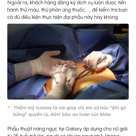
Ngoài ra, khách hàng đăng ký dịch vụ luôn được tiến
hành thử máu, thử phản ứng thuốc, … để kiểm tra bạn
có đủ điều kiện thực hiện đại phẫu này hay không.
Thẩm mỹ Galaxy là nơi giúp chị em sở hữu “đôi gò
bồng” quyến rũ, đảm bảo an toàn sức khỏe
Phẫu thuật nâng ngực tại Galaxy áp dụng cho nữ giới
từ 25 tuổi trở lên, người có khuôn ngực nhỏ, không