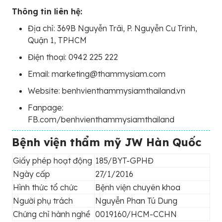
Thông tin liên hệ:
Địa chỉ: 369B Nguyễn Trãi, P. Nguyễn Cư Trinh,
Quận 1, TPHCM
Điện thoại: 0942 225 222
Email: marketing@thammysiam.com
Website: benhvienthammysiamthailand.vn
Fanpage:
FB.com/benhvienthammysiamthailand
Bệnh viện thẩm mỹ JW Hàn Quốc
Giấy phép hoạt động
185/BYT-GPHĐ
Ngày cấp
27/1/2016
Hình thức tổ chức
Bệnh viện chuyên khoa
Người phụ trách
Nguyễn Phan Tú Dung
Chứng chỉ hành nghề
0019160/HCM-CCHN