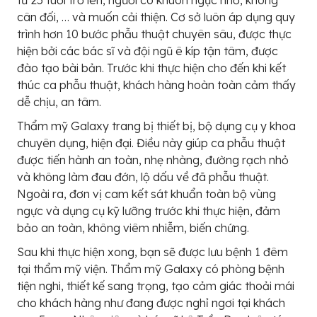
cân đối, … và muốn cải thiện. Cơ sở luôn áp dụng quy
trình hơn 10 bước phẫu thuật chuyên sâu, được thực
hiện bởi các bác sĩ và đội ngũ ê kíp tận tâm, được
đào tạo bài bản. Trước khi thực hiện cho đến khi kết
thúc ca phẫu thuật, khách hàng hoàn toàn cảm thấy
dễ chịu, an tâm.
Thẩm mỹ Galaxy trang bị thiết bị, bộ dụng cụ y khoa
chuyên dụng, hiện đại. Điều này giúp ca phẫu thuật
được tiến hành an toàn, nhẹ nhàng, đường rạch nhỏ
và không làm đau đớn, lộ dấu về đã phẫu thuật.
Ngoài ra, đơn vị cam kết sát khuẩn toàn bộ vùng
ngực và dụng cụ kỹ lưỡng trước khi thực hiện, đảm
bảo an toàn, không viêm nhiễm, biến chứng.
Sau khi thực hiện xong, bạn sẽ được lưu bệnh 1 đêm
tại thẩm mỹ viện. Thẩm mỹ Galaxy có phòng bệnh
tiện nghi, thiết kế sang trọng, tạo cảm giác thoải mái
cho khách hàng như đang được nghỉ ngơi tại khách