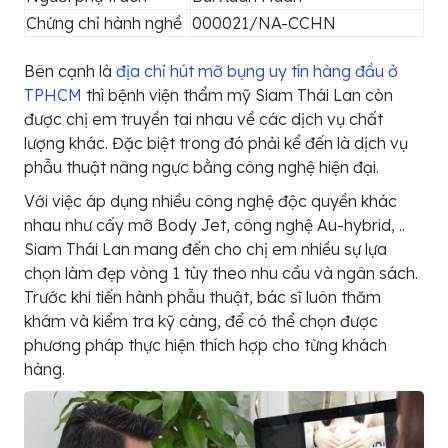
Chứng chỉ hành nghề
000021/NA-CCHN
Bên cạnh là
địa chỉ hút mỡ bụng uy tín hàng đầu ở
TPHCM
thì bệnh viện thẩm mỹ Siam Thái Lan còn
được chị em truyền tai nhau về các dịch vụ chất
lượng khác. Đặc biệt trong đó phải kể đến là dịch vụ
phẫu thuật nâng ngực bằng công nghệ hiện đại.
Với việc áp dụng nhiều công nghệ độc quyền khác
nhau như cấy mỡ Body Jet, công nghệ Au-hybrid, ..
Siam Thái Lan mang đến cho chị em nhiều sự lựa
chọn làm đẹp vòng 1 tùy theo nhu cầu và ngân sách.
Trước khi tiến hành phẫu thuật, bác sĩ luôn thăm
khám và kiểm tra kỹ càng, để có thể chọn được
phương pháp thực hiện thích hợp cho từng khách
hàng.