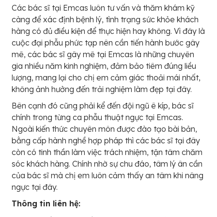
Các bác sĩ tại Emcas luôn tư vấn và thăm khám kỹ
càng để xác định bệnh lý, tình trạng sức khỏe khách
hàng có đủ điều kiện để thực hiện hay không. Vì đây là
cuộc đại phẫu phức tạp nên cần tiến hành bước gây
mê, các bác sĩ gây mê tại Emcas là những chuyên
gia nhiều năm kinh nghiệm, đảm bảo tiêm đúng liều
lượng, mang lại cho chị em cảm giác thoải mái nhất,
không ảnh hưởng đến trải nghiệm làm đẹp tại đây.
Bên cạnh đó cũng phải kể đến đội ngũ ê kíp, bác sĩ
chính trong từng ca phẫu thuật ngực tại Emcas.
Ngoài kiến thức chuyên môn được đào tạo bài bản,
bằng cấp hành nghề hợp pháp thì các bác sĩ tại đây
còn có tinh thần làm việc trách nhiệm, tận tâm chăm
sóc khách hàng. Chính nhờ sự chu đáo, tâm lý ân cần
của bác sĩ mà chị em luôn cảm thấy an tâm khi nâng
ngực tại đây.
Thông tin liên hệ: