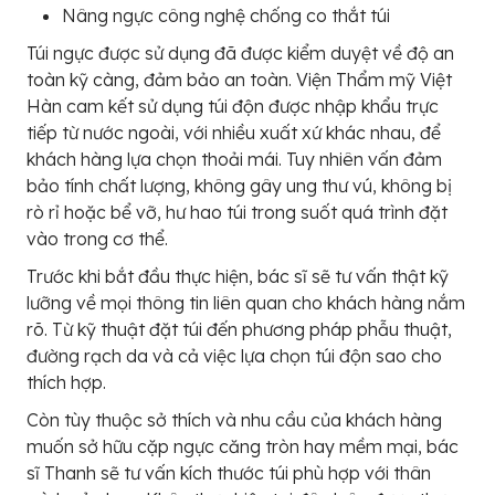
Nâng ngực công nghệ chống co thắt túi
Túi ngực được sử dụng đã được kiểm duyệt về độ an
toàn kỹ càng, đảm bảo an toàn. Viện Thẩm mỹ Việt
Hàn cam kết sử dụng túi độn được nhập khẩu trực
tiếp từ nước ngoài, với nhiều xuất xứ khác nhau, để
khách hàng lựa chọn thoải mái. Tuy nhiên vấn đảm
bảo tính chất lượng, không gây ung thư vú, không bị
rò rỉ hoặc bể vỡ, hư hao túi trong suốt quá trình đặt
vào trong cơ thể.
Trước khi bắt đầu thực hiện, bác sĩ sẽ tư vấn thật kỹ
lưỡng về mọi thông tin liên quan cho khách hàng nắm
rõ. Từ kỹ thuật đặt túi đến phương pháp phẫu thuật,
đường rạch da và cả việc lựa chọn túi độn sao cho
thích hợp.
Còn tùy thuộc sở thích và nhu cầu của khách hàng
muốn sở hữu cặp ngực căng tròn hay mềm mại, bác
sĩ Thanh sẽ tư vấn kích thước túi phù hợp với thân