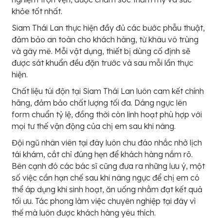
khỏe tốt nhất.
Siam Thái Lan thực hiện đầy đủ các bước phẫu thuật,
đảm bảo an toàn cho khách hàng, từ khâu vô trùng
và gây mê. Mỗi vật dụng, thiết bị dùng cố định sẽ
được sát khuẩn đều đặn trước và sau mỗi lần thực
hiện.
Chất liệu túi độn tại Siam Thái Lan luôn cam kết chính
hãng, đảm bảo chất lượng tối đa. Dáng ngực lên
form chuẩn tỷ lệ, đồng thời còn linh hoạt phù hợp với
mọi tư thế vận động của chị em sau khi nâng.
Đội ngũ nhân viên tại đây luôn chu đáo nhắc nhở lịch
tái khám, cắt chỉ đúng hẹn để khách hàng nắm rõ.
Bên cạnh đó các bác sĩ cũng đưa ra những lưu ý, một
số việc cần hạn chế sau khi nâng ngực để chị em có
thể áp dụng khi sinh hoạt, ăn uống nhằm đạt kết quả
tối ưu. Tác phong làm việc chuyên nghiệp tại đây vì
thế mà luôn được khách hàng yêu thích.