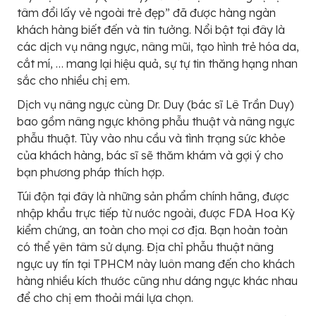
tâm đổi lấy vẻ ngoài trẻ đẹp” đã được hàng ngàn
khách hàng biết đến và tin tưởng. Nổi bật tại đây là
các dịch vụ nâng ngực, nâng mũi, tạo hình trẻ hóa da,
cắt mí, … mang lại hiệu quả, sự tự tin thăng hạng nhan
sắc cho nhiều chị em.
Dịch vụ nâng ngực cùng Dr. Duy (bác sĩ Lê Trần Duy)
bao gồm nâng ngực không phẫu thuật và nâng ngực
phẫu thuật. Tùy vào nhu cầu và tình trạng sức khỏe
của khách hàng, bác sĩ sẽ thăm khám và gợi ý cho
bạn phương pháp thích hợp.
Túi độn tại đây là những sản phẩm chính hãng, được
nhập khẩu trực tiếp từ nước ngoài, được FDA Hoa Kỳ
kiểm chứng, an toàn cho mọi cơ địa. Bạn hoàn toàn
có thể yên tâm sử dụng. Địa chỉ phẫu thuật nâng
ngực uy tín tại TPHCM này luôn mang đến cho khách
hàng nhiều kích thước cũng như dáng ngực khác nhau
để cho chị em thoải mái lựa chọn.