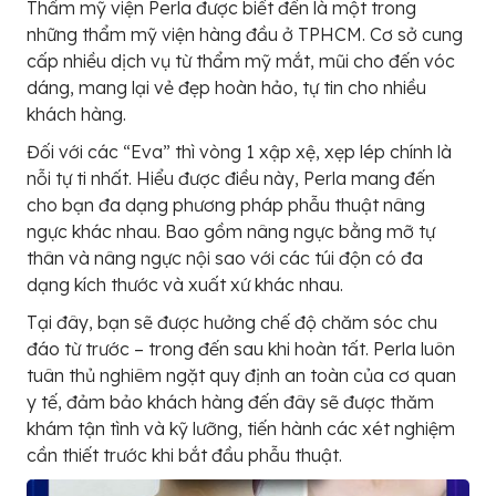
Thẩm mỹ viện Perla được biết đến là một trong
những thẩm mỹ viện hàng đầu ở TPHCM. Cơ sở cung
cấp nhiều dịch vụ từ thẩm mỹ mắt, mũi cho đến vóc
dáng, mang lại vẻ đẹp hoàn hảo, tự tin cho nhiều
khách hàng.
Đối với các “Eva” thì vòng 1 xập xệ, xẹp lép chính là
nỗi tự ti nhất. Hiểu được điều này, Perla mang đến
cho bạn đa dạng phương pháp phẫu thuật nâng
ngực khác nhau. Bao gồm nâng ngực bằng mỡ tự
thân và nâng ngực nội sao với các túi độn có đa
dạng kích thước và xuất xứ khác nhau.
Tại đây, bạn sẽ được hưởng chế độ chăm sóc chu
đáo từ trước – trong đến sau khi hoàn tất. Perla luôn
tuân thủ nghiêm ngặt quy định an toàn của cơ quan
y tế, đảm bảo khách hàng đến đây sẽ được thăm
khám tận tình và kỹ lưỡng, tiến hành các xét nghiệm
cần thiết trước khi bắt đầu phẫu thuật.