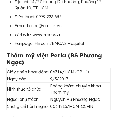
Địa chỉ: 14/27 Hoàng Dư Khương, Phường 12,
Quận 10, TPHCM
Điện thoại: 0979 223 636
Email: lienhe@emcas.vn
Website: www.emcas.vn
Fanpage: FB.com/EMCAS.Hospital
Thẩm mỹ viện Perla (BS Phương
Ngọc)
Giấy phép hoạt động
06314/HCM-GPHĐ
Ngày cấp
9/5/2017
Phòng khám chuyên khoa
Hình thức tổ chức
Thẩm mỹ
Người phụ trách
Nguyễn Vũ Phương Ngọc
Chứng chỉ hành nghề
0034815/HCM-CCHN