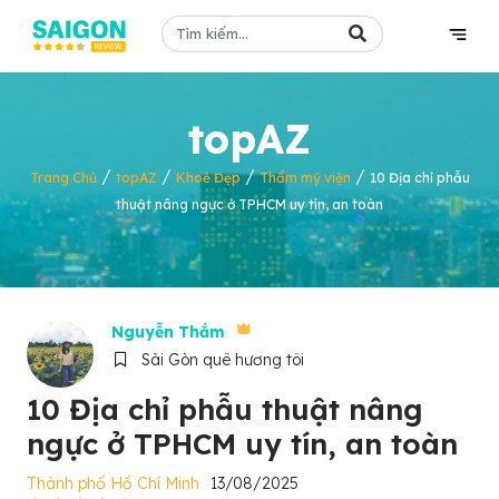
topAZ
/
/
/
/
Trang Chủ
topAZ
Khoẻ Đẹp
Thẩm mỹ viện
10 Địa chỉ phẫu
thuật nâng ngực ở TPHCM uy tín, an toàn
Nguyễn Thắm
Sài Gòn quê hương tôi
10 Địa chỉ phẫu thuật nâng
ngực ở TPHCM uy tín, an toàn
Thành phố Hồ Chí Minh
13/08/2025