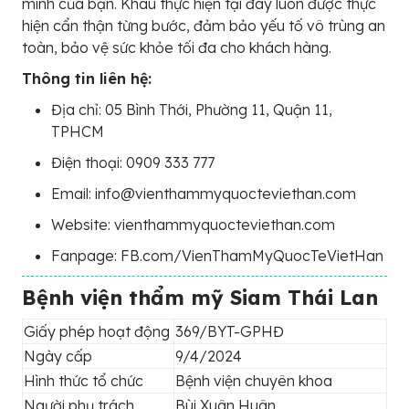
mình của bạn. Khâu thực hiện tại đây luôn được thực
hiện cẩn thận từng bước, đảm bảo yếu tố vô trùng an
toàn, bảo vệ sức khỏe tối đa cho khách hàng.
Thông tin liên hệ:
Địa chỉ: 05 Bình Thới, Phường 11, Quận 11,
TPHCM
Điện thoại: 0909 333 777
Email: info@vienthammyquocteviethan.com
Website: vienthammyquocteviethan.com
Fanpage: FB.com/VienThamMyQuocTeVietHan
Bệnh viện thẩm mỹ Siam Thái Lan
Giấy phép hoạt động
369/BYT-GPHĐ
Ngày cấp
9/4/2024
Hình thức tổ chức
Bệnh viện chuyên khoa
Người phụ trách
Bùi Xuân Huân