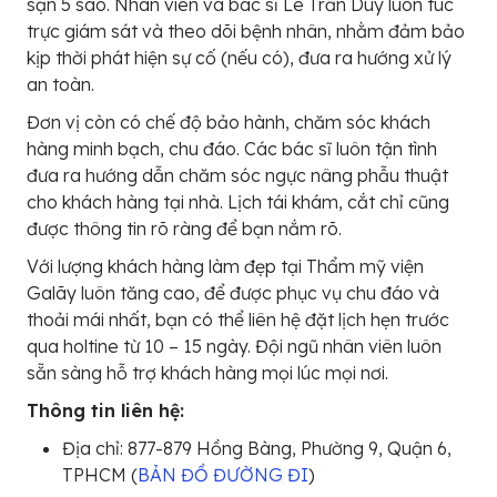
sạn 5 sao. Nhân viên và bác sĩ Lê Trần Duy luôn túc
trực giám sát và theo dõi bệnh nhân, nhằm đảm bảo
kịp thời phát hiện sự cố (nếu có), đưa ra hướng xử lý
an toàn.
Đơn vị còn có chế độ bảo hành, chăm sóc khách
hàng minh bạch, chu đáo. Các bác sĩ luôn tận tình
đưa ra hướng dẫn chăm sóc ngực nâng phẫu thuật
cho khách hàng tại nhà. Lịch tái khám, cắt chỉ cũng
được thông tin rõ ràng để bạn nắm rõ.
Với lượng khách hàng làm đẹp tại Thẩm mỹ viện
Galãy luôn tăng cao, để được phục vụ chu đáo và
thoải mái nhất, bạn có thể liên hệ đặt lịch hẹn trước
qua holtine từ 10 – 15 ngày. Đội ngũ nhân viên luôn
sẵn sàng hỗ trợ khách hàng mọi lúc mọi nơi.
Thông tin liên hệ:
Địa chỉ: 877-879 Hồng Bàng, Phường 9, Quận 6,
TPHCM (
BẢN ĐỒ ĐƯỜNG ĐI
)