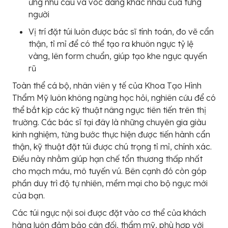
ứng nhu cầu và vóc dáng khác nhau của từng
người
Vị trí đặt túi luôn được bác sĩ tính toán, đo vẽ cẩn
thận, tỉ mỉ để có thể tạo ra khuôn ngực tỷ lệ
vàng, lên form chuẩn, giúp tạo khe ngực quyến
rũ
Toàn thể cá bộ, nhân viên y tế của Khoa Tạo Hình
Thẩm Mỹ luôn không ngừng học hỏi, nghiên cứu để có
thể bắt kịp các kỹ thuật nâng ngực tiên tiến trên thị
trường. Các bác sĩ tại đây là những chuyên gia giàu
kinh nghiệm, từng bước thực hiện được tiến hành cẩn
thận, kỹ thuật đặt túi được chú trọng tỉ mỉ, chính xác.
Điều này nhằm giúp hạn chế tổn thương thấp nhất
cho mạch máu, mô tuyến vú. Bên cạnh đó còn góp
phần duy trì độ tự nhiên, mềm mại cho bộ ngực mới
của bạn.
Các túi ngực nội soi được đặt vào cơ thể của khách
hàng luôn đảm bảo cân đối, thẩm mỹ, phù hợp với