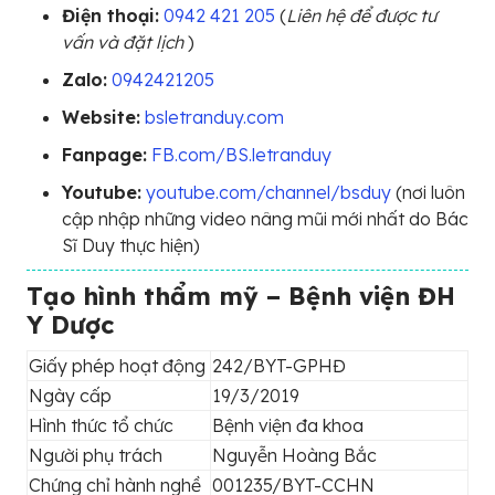
Điện thoại:
0942 421 205
(
Liên hệ để được tư
vấn và đặt lịch
)
Zalo:
0942421205
Website:
bsletranduy.com
Fanpage:
FB.com/BS.letranduy
Youtube:
youtube.com/channel/bsduy
(nơi luôn
cập nhập những video nâng mũi mới nhất do Bác
Sĩ Duy thực hiện)
Tạo hình thẩm mỹ – Bệnh viện ĐH
Y Dược
Giấy phép hoạt động
242/BYT-GPHĐ
Ngày cấp
19/3/2019
Hình thức tổ chức
Bệnh viện đa khoa
Người phụ trách
Nguyễn Hoàng Bắc
Chứng chỉ hành nghề
001235/BYT-CCHN