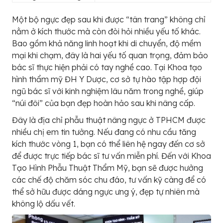
Một bộ ngực đẹp sau khi được “tân trang” không chỉ
nằm ở kích thước mà còn đòi hỏi nhiều yếu tố khác.
Bao gồm khả năng linh hoạt khi di chuyển, độ mềm
mại khi chạm, đây là hai yếu tố quan trọng, đảm bảo
bác sĩ thực hiện phải có tay nghề cao. Tại Khoa tạo
hình thẩm mỹ ĐH Y Dược, cơ sở tự hào tập hợp đội
ngũ bác sĩ với kinh nghiệm lâu năm trong nghề, giúp
“núi đôi” của bạn đẹp hoàn hảo sau khi nâng cấp.
Đây là địa chỉ phẫu thuật nâng ngực ở TPHCM được
nhiều chị em tin tưởng. Nếu đang có nhu cầu tăng
kích thước vòng 1, bạn có thể liên hệ ngay đến cơ sở
để được trực tiếp bác sĩ tư vấn miễn phí. Đến với Khoa
Tạo Hình Phẫu Thuật Thẩm Mỹ, bạn sẽ được hưởng
các chế độ chăm sóc chu đáo, tư vấn kỹ càng để có
thể sở hữu được dáng ngực ưng ý, đẹp tự nhiên mà
không lộ dấu vết.