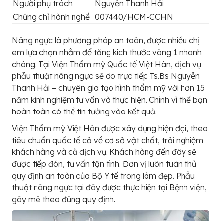
Người phụ trách
Nguyễn Thanh Hải
Chứng chỉ hành nghề
007440/HCM-CCHN
Nâng ngực là phương pháp an toàn, được nhiều chị
em lựa chọn nhằm để tăng kích thước vòng 1 nhanh
chóng. Tại Viện Thẩm mỹ Quốc tế Việt Hàn, dịch vụ
phẫu thuật nâng ngực sẽ do trực tiếp Ts.Bs Nguyễn
Thanh Hải – chuyên gia tạo hình thẩm mỹ với hơn 15
năm kinh nghiệm tư vấn và thực hiện. Chính vì thế bạn
hoàn toàn có thể tin tưởng vào kết quả.
Viện Thẩm mỹ Việt Hàn được xây dựng hiện đại, theo
tiêu chuẩn quốc tế cả về cơ sở vật chất, trải nghiệm
khách hàng và cả dịch vụ. Khách hàng đến đây sẽ
được tiếp đón, tư vấn tận tình. Đơn vị luôn tuân thủ
quy định an toàn của Bộ Y tế trong làm đẹp. Phẫu
thuật nâng ngực tại đây được thực hiện tại Bệnh viện,
gây mê theo đúng quy định.