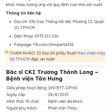
khác nhau tương ứng với quy định của nhà sản xuất.
Thông tin liên hệ:
Địa chỉ: 336 Cao Thắng nối dài, Phường 12, Quận
10, TPHCM
Điện thoại: 0973 211 016
Fanpage: FB.com/tmvperla336
THAM KHẢO: 10 Địa chỉ phẫu thuật
treo chân mày
tại TPHCM
đẹp, an toàn
Bác sĩ CKI Trương Thành Long –
Bệnh viện Tân Hưng
Giấy phép hoạt động
169/BYT-GPHĐ
Ngày cấp
24/4/2015
Hình thức tổ chức
Bệnh viện đa khoa
Người phụ trách
Phan Văn Thảo