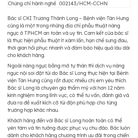
Chứng chỉ hành nghề
002143/HCM-CCHN
Bác sĩ CKI Trương Thành Long – Bệnh viện Tân Hưng
cũng là một trong những địa chỉ phẫu thuật nâng
ngực ở TPHCM an toàn và uy tín. Cam kết của bác sĩ
là thực hiện phẫu thuật ít xâm lấn, hạn chế sưng đau,
thời gian hồi phục nhanh và đảm bảo hiệu quả lâu dài
cho khách hàng.
Ngoài nâng ngực bằng mỡ tự thân thì dịch vụ nâng
ngực nội soi đặt túi do Bác sĩ Long thực hiện tại Bênh
viện Tân Hưng cũng rất được nhiều chị em yêu thích.
Bác sĩ Long là chuyên gia thẩm mỹ với hơn 12 năm
kinh nghiệm trong lĩnh vực, có thể tư vấn, đánh giá và
đưa ra đề xuất kích cỡ túi độn phù hợp cho từng
trường hợp khác nhau.
Khách hàng đến với Bác sĩ Long hoàn toàn có thể
yên tâm và tin tưởng được phục vụ chu đáo. Bác luôn
dành cho khách hàng chương trình ưu đãi trong chiến