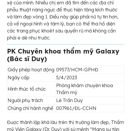
xệ của mình. Nhiều chị em đã tìm đến các địa chỉ
phẫu thuật nâng ngực để thực hiện tăng kích thước
và làm đẹp vòng 1. Điều này giúp phái nữ tự tin hơn,
cả về ngoại hình và tâm lý, bạn có thể tha hồ diện
các trang phục khoét sâu quyến rũ mà không cần
phải e dè như trước.
PK Chuyên khoa thẩm mỹ Galaxy
(Bác sĩ Duy)
Giấy phép hoạt động
09577/HCM-GPHĐ
Ngày cấp
5/4/2023
Phòng khám chuyên khoa
Hình thức tổ chức
Thẩm mỹ
Người phụ trách
Lê Trần Duy
Chứng chỉ hành nghề
007961/ĐL-CCHN
Được thành lập khá lâu trên thị trường làm đẹp, Thẩm
mỹ Viện Galaxy (Dr. Duy) với sứ mệnh “Mang sự tận