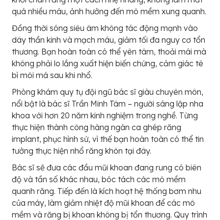
quá nhiều máu, ảnh hưởng đến mô mềm xung quanh.
Đồng thời sóng siêu âm không tác động mạnh vào
dây thần kinh và mạch máu, giảm tối đa nguy cơ tổn
thương. Bạn hoàn toàn có thể yên tâm, thoải mái mà
không phải lo lắng xuất hiện biến chứng, cảm giác tê
bì môi má sau khi nhổ.
Phòng khám quy tụ đội ngũ bác sĩ giàu chuyên môn,
nổi bật là bác sĩ Trần Minh Tâm – người sáng lập nha
khoa với hơn 20 năm kinh nghiệm trong nghề. Từng
thực hiện thành công hàng ngàn ca ghép răng
implant, phục hình sứ, vì thế bạn hoàn toàn có thể tin
tưởng thực hiện nhổ răng khôn tại đây.
Bác sĩ sẽ đưa các đầu mũi khoan đang rung có biên
độ và tần số khác nhau, bóc tách các mô mềm
quanh răng. Tiếp đến là kích hoạt hệ thống bơm nhu
của máy, làm giảm nhiệt độ mũi khoan để các mô
mềm và răng bị khoan không bị tổn thương. Quy trình