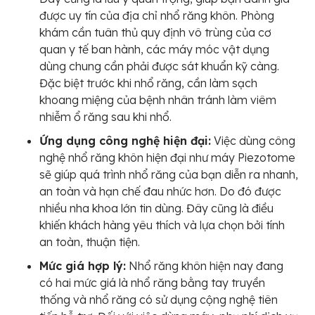
được uy tín của địa chỉ nhổ răng khôn. Phòng
khám cần tuân thủ quy định vô trùng của cơ
quan y tế ban hành, các máy móc vật dụng
dùng chung cần phải được sát khuẩn kỹ càng.
Đặc biệt trước khi nhổ răng, cần làm sạch
khoang miệng của bệnh nhân tránh làm viêm
nhiễm ổ răng sau khi nhổ.
Ứng dụng công nghệ hiện đại:
Việc dùng công
nghệ nhổ răng khôn hiện đại như máy Piezotome
sẽ giúp quá trình nhổ răng của bạn diễn ra nhanh,
an toàn và hạn chế đau nhức hơn. Do đó được
nhiều nha khoa lớn tin dùng. Đây cũng là điều
khiến khách hàng yêu thích và lựa chọn bởi tính
an toàn, thuận tiện.
Mức giá hợp lý:
Nhổ răng khôn hiện nay đang
có hai mức giá là nhổ răng bằng tay truyền
thống và nhổ răng có sử dụng cộng nghệ tiên