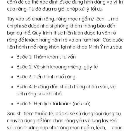
cần) để có thể xác định được đúng hình dáng và vị trí
của răng. Từ đó đưa ra giải pháp xử lý tối ưu.
Tùy vào số chân răng, răng mọc ngầm/ lệch, … mà
chi phí sẽ được nha sĩ phòng khám thông báo đến
bạn cụ thể. Quy trình thực hiện luôn được tư vấn rõ
ràng để khách hàng nắm rõ và an tâm hơn. Các bước
tiến hành nhổ răng khôn tại nha khoa Minh Ý như sau:
Bước 1: Thăm khám, tư vấn
Bước 2: Vệ sinh khoang miệng, gây tê
Bước 3: Tiến hành nhổ răng
Bước 4: Hướng dẫn khách hàng chăm sóc, vệ
sinh răng sau khi nhổ
Bước 5: Hẹn lịch tái khám (nếu có)
Sau khi tiêm thuốc tê, bác sĩ sẽ sử dụng loại dụng cụ
chuyên dụng để làm chân răng yếu và lung lay. Đối
với các trường hợp như răng mọc ngầm, lệch, … phức