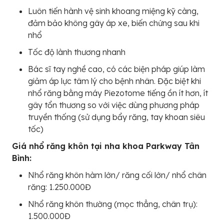
Luôn tiến hành vệ sinh khoang miệng kỹ càng,
đảm bảo không gây áp xe, biến chứng sau khi
nhổ
Tốc độ lành thương nhanh
Bác sĩ tay nghề cao, có các biện pháp giúp làm
giảm áp lực tâm lý cho bệnh nhân. Đặc biệt khi
nhổ răng bằng máy Piezotome tiếng ồn ít hơn, ít
gây tổn thương so với việc dùng phương pháp
truyền thống (sử dụng bẩy răng, tay khoan siêu
tốc)
Giá nhổ răng khôn tại nha khoa Parkway Tân
Bình:
Nhổ răng khôn hàm lớn/ răng cối lớn/ nhổ chân
răng: 1.250.000Đ
Nhổ răng khôn thường (mọc thẳng, chân trụ):
1.500.000Đ