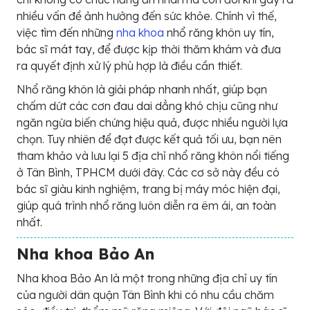
nhiều vấn đề ảnh hưởng đến sức khỏe. Chính vì thế,
việc tìm đến những
nha khoa
nhổ răng khôn uy tín,
bác sĩ mát tay, để được kịp thời thăm khám và đưa
ra quyết định xử lý phù hợp là điều cần thiết.
Nhổ răng khôn là giải pháp nhanh nhất, giúp bạn
chấm dứt các cơn đau dai dẳng khó chịu cũng như
ngăn ngừa biến chứng hiệu quả, được nhiều người lựa
chọn. Tuy nhiên để đạt được kết quả tối ưu, bạn nên
tham khảo và lưu lại 5 địa chỉ nhổ răng khôn nổi tiếng
ở Tân Bình, TPHCM dưới đây. Các cơ sở này đều có
bác sĩ giàu kinh nghiệm, trang bị máy móc hiện đại,
giúp quá trình nhổ răng luôn diễn ra êm ái, an toàn
nhất.
Nha khoa Bảo An
Nha khoa Bảo An là một trong những địa chỉ uy tín
của người dân quận Tân Bình khi có nhu cầu chăm