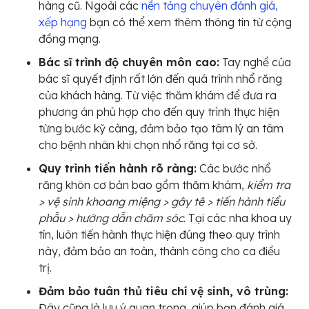
hàng cũ. Ngoài các
nền tảng chuyên đánh giá,
xếp hạng
bạn có thể xem thêm thông tin từ cộng
đồng mạng.
Bác sĩ trình độ chuyên môn cao:
Tay nghề của
bác sĩ quyết định rất lớn đến quá trình nhổ răng
của khách hàng. Từ việc thăm khám để đưa ra
phương án phù hợp cho đến quy trình thực hiện
từng bước kỹ càng, đảm bảo tạo tâm lý an tâm
cho bệnh nhân khi chọn nhổ răng tại cơ sở.
Quy trình tiến hành rõ ràng:
Các bước nhổ
răng khôn cơ bản bao gồm thăm khám,
kiểm tra
> vệ sinh khoang miệng > gây tê > tiến hành tiểu
phẫu > hướng dẫn chăm sóc
. Tại các nha khoa uy
tín, luôn tiến hành thực hiện đúng theo quy trình
này, đảm bảo an toàn, thành công cho ca điều
trị.
Đảm bảo tuân thủ tiêu chí vệ sinh, vô trùng:
Đây cũng là lưu ý quan trọng, giúp bạn đánh giá