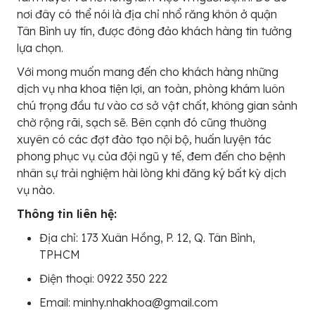
nơi đây có thể nói là địa chỉ nhổ răng khôn ở quận
Tân Bình uy tín, được đông đảo khách hàng tin tưởng
lựa chọn.
Với mong muốn mang đến cho khách hàng những
dịch vụ nha khoa tiện lợi, an toàn, phòng khám luôn
chú trọng đầu tư vào cơ sở vật chất, không gian sảnh
chờ rộng rãi, sạch sẽ. Bên cạnh đó cũng thường
xuyên có các đợt đào tạo nội bộ, huấn luyện tác
phong phục vụ của đội ngũ y tế, đem đến cho bệnh
nhân sự trải nghiệm hài lòng khi đăng ký bất kỳ dịch
vụ nào.
Thông tin liên hệ:
Địa chỉ: 173 Xuân Hồng, P. 12, Q. Tân Bình,
TPHCM
Điện thoại: 0922 350 222
Email: minhy.nhakhoa@gmail.com