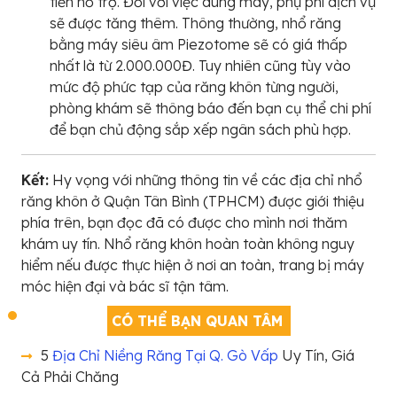
tiến hỗ trợ. Đối với việc dùng máy, phụ phí dịch vụ
sẽ được tăng thêm. Thông thường, nhổ răng
bằng máy siêu âm Piezotome sẽ có giá thấp
nhất là từ 2.000.000Đ. Tuy nhiên cũng tùy vào
mức độ phức tạp của răng khôn từng người,
phòng khám sẽ thông báo đến bạn cụ thể chi phí
để bạn chủ động sắp xếp ngân sách phù hợp.
Kết:
Hy vọng với những thông tin về các địa chỉ nhổ
răng khôn ở Quận Tân Bình (TPHCM) được giới thiệu
phía trên, bạn đọc đã có được cho mình nơi thăm
khám uy tín. Nhổ răng khôn hoàn toàn không nguy
hiểm nếu được thực hiện ở nơi an toàn, trang bị máy
móc hiện đại và bác sĩ tận tâm.
CÓ THỂ BẠN QUAN TÂM
5
Địa Chỉ Niềng Răng Tại Q. Gò Vấp
Uy Tín, Giá
Cả Phải Chăng