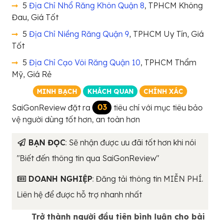
5
Địa Chỉ Nhổ Răng Khôn Quận 8
, TPHCM Không
Đau, Giá Tốt
5
Địa Chỉ Niềng Răng Quận 9
, TPHCM Uy Tín, Giá
Tốt
5
Địa Chỉ Cạo Vôi Răng Quận 10
, TPHCM Thẩm
Mỹ, Giá Rẻ
MINH BẠCH
KHÁCH QUAN
CHÍNH XÁC
SaiGonReview đặt ra
03
tiêu chí với mục tiêu bảo
vệ người dùng tốt hơn, an toàn hơn
BẠN ĐỌC
: Sẽ nhận được ưu đãi tốt hơn khi nói
"Biết đến thông tin qua SaiGonReview"
DOANH NGHIỆP
: Đăng tải thông tin MIỄN PHÍ.
Liên hệ để được hỗ trợ nhanh nhất
Trở thành người đầu tiên bình luận cho bài