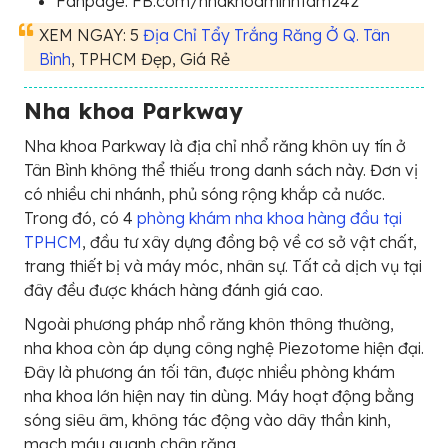
Fanpage: FB.com/nhakhoaminhtam242
XEM NGAY: 5
Địa Chỉ Tẩy Trắng Răng Ở Q. Tân
Bình
, TPHCM Đẹp, Giá Rẻ
Nha khoa Parkway
Nha khoa Parkway là địa chỉ nhổ răng khôn uy tín ở
Tân Bình không thể thiếu trong danh sách này. Đơn vị
có nhiều chi nhánh, phủ sóng rộng khắp cả nước.
Trong đó, có 4
phòng khám nha khoa hàng đầu tại
TPHCM
, đầu tư xây dựng đồng bộ về cơ sở vật chất,
trang thiết bị và máy móc, nhân sự. Tất cả dịch vụ tại
đây đều được khách hàng đánh giá cao.
Ngoài phương pháp nhổ răng khôn thông thường,
nha khoa còn áp dụng công nghệ Piezotome hiện đại.
Đây là phương án tối tân, được nhiều phòng khám
nha khoa lớn hiện nay tin dùng. Máy hoạt động bằng
sóng siêu âm, không tác động vào dây thần kinh,
mạch máu quanh chân răng.