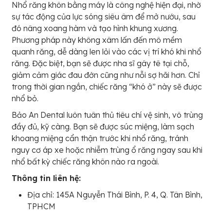
Nhổ răng khôn bằng máy là công nghệ hiện đại, nhờ
sự tác động của lực sóng siêu âm để mở nướu, sau
đó nâng xoang hàm và tạo hình khung xương.
Phương pháp này không xâm lấn đến mô mềm
quanh răng, dễ dàng len lỏi vào các vị trí khó khi nhổ
răng. Đặc biệt, bạn sẽ được nha sĩ gây tê tại chỗ,
giảm cảm giác đau đớn cũng như nỗi sợ hãi hơn. Chỉ
trong thời gian ngắn, chiếc răng “khó ở” này sẽ được
nhổ bỏ.
Bảo An Dental luôn tuân thủ tiêu chí vệ sinh, vô trùng
đầy đủ, kỹ càng. Bạn sẽ được súc miệng, làm sạch
khoang miệng cẩn thận trước khi nhổ răng, tránh
nguy cơ áp xe hoặc nhiễm trùng ổ răng ngay sau khi
nhổ bất kỳ chiếc răng khôn nào ra ngoài.
Thông tin liên hệ:
Địa chỉ: 145A Nguyễn Thái Bình, P. 4, Q. Tân Bình,
TPHCM