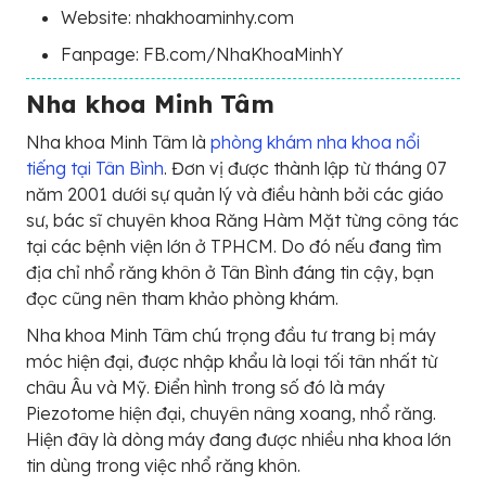
Website: nhakhoaminhy.com
Fanpage: FB.com/NhaKhoaMinhY
Nha khoa Minh Tâm
Nha khoa Minh Tâm là
phòng khám nha khoa nổi
tiếng tại Tân Bình
. Đơn vị được thành lập từ tháng 07
năm 2001 dưới sự quản lý và điều hành bởi các giáo
sư, bác sĩ chuyên khoa Răng Hàm Mặt từng công tác
tại các bệnh viện lớn ở TPHCM. Do đó nếu đang tìm
địa chỉ nhổ răng khôn ở Tân Bình đáng tin cậy, bạn
đọc cũng nên tham khảo phòng khám.
Nha khoa Minh Tâm chú trọng đầu tư trang bị máy
móc hiện đại, được nhập khẩu là loại tối tân nhất từ
châu Âu và Mỹ. Điển hình trong số đó là máy
Piezotome hiện đại, chuyên nâng xoang, nhổ răng.
Hiện đây là dòng máy đang được nhiều nha khoa lớn
tin dùng trong việc nhổ răng khôn.