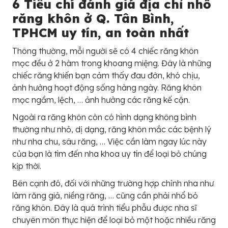
6 Tiêu chí đánh giá địa chỉ nhổ
răng khôn ở Q. Tân Bình,
TPHCM uy tín, an toàn nhất
Thông thường, mỗi người sẽ có 4 chiếc răng khôn
mọc đều ở 2 hàm trong khoang miệng. Đây là những
chiếc răng khiến bạn cảm thấy đau đớn, khó chịu,
ảnh hưởng hoạt động sống hàng ngày. Răng khôn
mọc ngầm, lệch, … ảnh hưởng các răng kế cận.
Ngoài ra răng khôn còn có hình dạng không bình
thường như nhỏ, dị dạng, răng khôn mắc các bệnh lý
như nha chu, sâu răng, … Việc cần làm ngay lúc này
của bạn là tìm đến nha khoa uy tín để loại bỏ chúng
kịp thời.
Bên cạnh đó, đối với những trường hợp chỉnh nha như
làm răng giả, niềng răng, … cũng cần phải nhổ bỏ
răng khôn. Đây là quá trình tiểu phẫu được nha sĩ
chuyên môn thực hiện để loại bỏ một hoặc nhiều răng