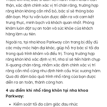
thận, xác định chính xác vị trí chân răng, trường hợp
răng khôn không cần nhổ bỏ, bác sĩ sẽ thông báo
đến bạn. Mọi tư vấn luôn được diễn ra với cam kết
trung thực, minh bạch và khách quan nhất. Phòng
khám luôn đặt sự an toàn và sức khỏe của khách
hàng làm ưu tiên.
Ngoài ra, tại nha khoa Parkway còn trang bị đầy đủ
các máy móc hiện đại khác, giúp hỗ trợ bác sĩ tối đa
trong quá trình khám và điều trị. Trong trường hợp
răng khôn khó xác định vị trí, nha sĩ sẽ tiến hành chụp
X-quang chân răng, nhằm xác định chính xác vị trí
răng cần nhổ cũng như định hình cấu trúc xương hàm.
Qua đó đảm bảo quá trình nhổ răng của bạn được
diễn ra an toàn, thành công hơn.
4 ưu điểm khi nhổ răng khôn tại nha khoa
Parkway:
Kiểm soát tối đa cảm giác đau nhức