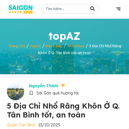
topAZ
/
/
/
/
Trang Chủ
topAZ
Khoẻ Đẹp
Nha Khoa
5 Địa Chỉ Nhổ Răng
Khôn Ở Q. Tân Bình tốt, an toàn
Nguyễn Thắm
Sài Gòn quê hương tôi
5 Địa Chỉ Nhổ Răng Khôn Ở Q.
Tân Bình tốt, an toàn
Quận Tân Bình
13/10/2025