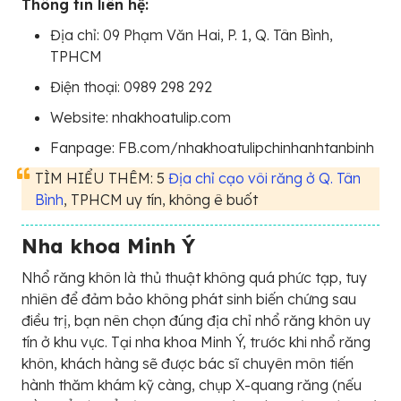
Thông tin liên hệ:
Địa chỉ: 09 Phạm Văn Hai, P. 1, Q. Tân Bình,
TPHCM
Điện thoại: 0989 298 292
Website: nhakhoatulip.com
Fanpage: FB.com/nhakhoatulipchinhanhtanbinh
TÌM HIỂU THÊM: 5
Địa chỉ cạo vôi răng ở Q. Tân
Bình
, TPHCM uy tín, không ê buốt
Nha khoa Minh Ý
Nhổ răng khôn là thủ thuật không quá phức tạp, tuy
nhiên để đảm bảo không phát sinh biến chứng sau
điều trị, bạn nên chọn đúng địa chỉ nhổ răng khôn uy
tín ở khu vực. Tại nha khoa Minh Ý, trước khi nhổ răng
khôn, khách hàng sẽ được bác sĩ chuyên môn tiến
hành thăm khám kỹ càng, chụp X-quang răng (nếu