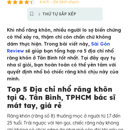
4.4/5 - (36 bình chọn)
THỨ TỰ SẮP XẾP
Khi nhổ răng khôn, nhiều người lo sợ biến chứng
có thể xảy ra, thậm chí còn chần chừ không
dám thực hiện. Trong bài viết này,
Sài Gòn
Review
sẽ giúp bạn tổng hợp ra 5 địa chỉ nhổ
răng khôn ở Tân Bình tốt nhất. Tại đây quy tụ
nha sĩ giỏi, bạn hoàn toàn có thể yên tâm với
quyết định nhổ bỏ chiếc răng khó chịu này của
mình.
Top 5 Địa chỉ nhổ răng khôn
tại Q. Tân Bình, TPHCM bác sĩ
mát tay, giá rẻ
Răng khôn (răng số 8) thường mọc ở người từ 17 đến
25 tuổi. Trái ngược với tên gọi, chiếc răng này không
chỉ không có chức năng ăn nhai mà còn đôi khi gây ra