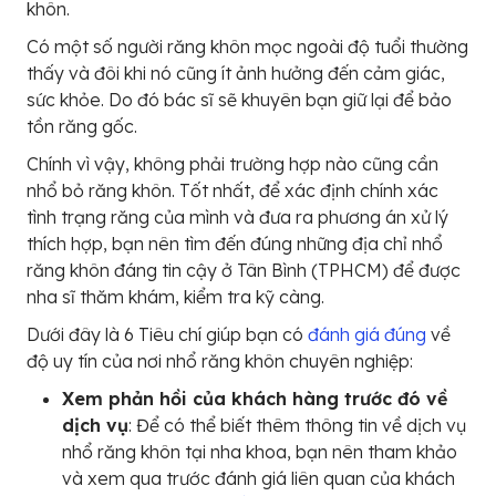
khôn.
Có một số người răng khôn mọc ngoài độ tuổi thường
thấy và đôi khi nó cũng ít ảnh hưởng đến cảm giác,
sức khỏe. Do đó bác sĩ sẽ khuyên bạn giữ lại để bảo
tồn răng gốc.
Chính vì vậy, không phải trường hợp nào cũng cần
nhổ bỏ răng khôn. Tốt nhất, để xác định chính xác
tình trạng răng của mình và đưa ra phương án xử lý
thích hợp, bạn nên tìm đến đúng những địa chỉ nhổ
răng khôn đáng tin cậy ở Tân Bình (TPHCM) để được
nha sĩ thăm khám, kiểm tra kỹ càng.
Dưới đây là 6 Tiêu chí giúp bạn có
đánh giá đúng
về
độ uy tín của nơi nhổ răng khôn chuyên nghiệp:
Xem phản hồi của khách hàng trước đó về
dịch vụ
: Để có thể biết thêm thông tin về dịch vụ
nhổ răng khôn tại nha khoa, bạn nên tham khảo
và xem qua trước đánh giá liên quan của khách