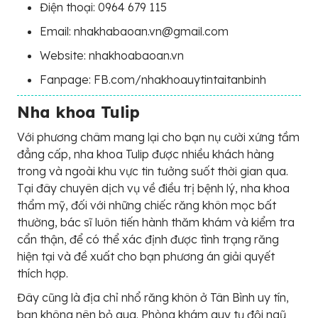
Điện thoại: 0964 679 115
Email: nhakhabaoan.vn@gmail.com
Website: nhakhoabaoan.vn
Fanpage: FB.com/nhakhoauytintaitanbinh
Nha khoa Tulip
Với phương châm mang lại cho bạn nụ cười xứng tầm
đẳng cấp, nha khoa Tulip được nhiều khách hàng
trong và ngoài khu vực tin tưởng suốt thời gian qua.
Tại đây chuyên dịch vụ về điều trị bệnh lý, nha khoa
thẩm mỹ, đối với những chiếc răng khôn mọc bất
thường, bác sĩ luôn tiến hành thăm khám và kiểm tra
cẩn thận, để có thể xác định được tình trạng răng
hiện tại và đề xuất cho bạn phương án giải quyết
thích hợp.
Đây cũng là địa chỉ nhổ răng khôn ở Tân Bình uy tín,
bạn không nên bỏ qua. Phòng khám quy tụ đội ngũ