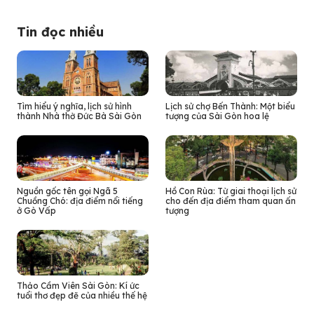
Tin đọc nhiều
Tìm hiểu ý nghĩa, lịch sử hình
Lịch sử chợ Bến Thành: Một biểu
thành Nhà thờ Đức Bà Sài Gòn
tượng của Sài Gòn hoa lệ
Nguồn gốc tên gọi Ngã 5
Hồ Con Rùa: Từ giai thoại lịch sử
Chuồng Chó: địa điểm nổi tiếng
cho đến địa điểm tham quan ấn
ở Gò Vấp
tượng
Thảo Cầm Viên Sài Gòn: Kí ức
tuổi thơ đẹp đẽ của nhiều thế hệ