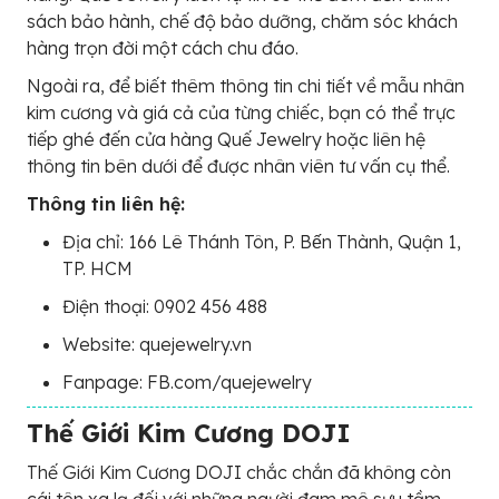
sách bảo hành, chế độ bảo dưỡng, chăm sóc khách
hàng trọn đời một cách chu đáo.
Ngoài ra, để biết thêm thông tin chi tiết về mẫu nhân
kim cương và giá cả của từng chiếc, bạn có thể trực
tiếp ghé đến cửa hàng Quế Jewelry hoặc liên hệ
thông tin bên dưới để được nhân viên tư vấn cụ thể.
Thông tin liên hệ:
Địa chỉ: 166 Lê Thánh Tôn, P. Bến Thành, Quận 1,
TP. HCM
Điện thoại: 0902 456 488
Website: quejewelry.vn
Fanpage: FB.com/quejewelry
Thế Giới Kim Cương DOJI
Thế Giới Kim Cương DOJI chắc chắn đã không còn
cái tên xa lạ đối với những người đam mê sưu tầm