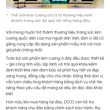
Thế Giới Kim Cương DOJI là thương hiệu kinh
doanh trang sức đá quý nổi tiếng hàng đầu.
Với mong muốn trở thành thương hiệu trang sức kim
cương quốc dân của mọi người dân Việt, đơn vị đã cố
gắng cung cấp đa dạng sản phẩm mẫu mã với mức
giá phải chăng nhất.
Toàn bộ sản phẩm kim cương ở đây đều được thiết kế
– gia công tinh xảo, lấp lành và trải qua khâu kiểm
định khắt khe nên đảm bảo sẽ phát huy hết vẻ đẹp
sang trọng, đẳng cấp cho chủ nhân. Đồng thời đơn vị
vẫn luôn chiều lòng khách hàng bằng dịch vụ chế tác
riêng theo yêu cầu để mang lại dấu ấn độc đáo khác
biệt.
Hơn nữa, khi mua hàng tại đây, DOJI còn hỗ trợ
khách hàng chu đáo bằng chính sách bảo hành, thu