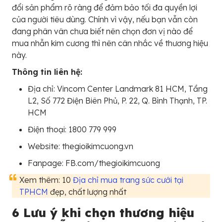
đổi sản phẩm rõ ràng để đảm bảo tối đa quyền lợi
của người tiêu dùng. Chính vì vậy, nếu bạn vẫn còn
đang phân vân chưa biết nên chọn đơn vị nào để
mua nhẫn kim cương thì nên cân nhắc về thương hiệu
này.
Thông tin liên hệ:
Địa chỉ: Vincom Center Landmark 81 HCM, Tầng
L2, Số 772 Điện Biên Phủ, P. 22, Q. Bình Thạnh, TP.
HCM
Điện thoại: 1800 779 999
Website: thegioikimcuong.vn
Fanpage: FB.com/thegioikimcuong
Xem thêm: 10
Địa chỉ mua trang sức cưới tại
TPHCM
đẹp, chất lượng nhất
6 Lưu ý khi chọn thương hiệu