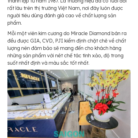
thành lập từ năm 1987. Là thương hiệu đã có tuổi đời
rất lâu trên thị trường Việt Nam, nơi đây luôn được
người tiêu dùng đánh giá cao về chất lượng sản
phẩm.
Mỗi một viên kim cương do Miracle Diamond bán ra
đều được GIA, CVD, PJI kiểm định chặt chẽ về chất
lượng nên đảm bảo sẽ mang đến cho khách hàng
những sản phẩm với nét chế tác tinh xảo, độ trong
suốt nhất định và màu sắc tốt nhất.