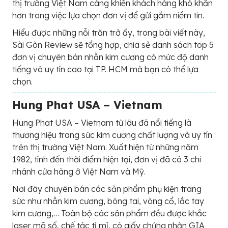
thị trường Việt Nam càng khiến khách hàng khó khăn
hơn trong việc lựa chọn đơn vị để gửi gắm niềm tin.
Hiểu được những nỗi trăn trở ấy, trong bài viết này,
Sài Gòn Review sẽ tổng hợp, chia sẻ danh sách top 5
đơn vị chuyên bán nhẫn kim cương có mức độ danh
tiếng và uy tín cao tại TP. HCM mà bạn có thể lựa
chọn.
Hung Phat USA – Vietnam
Hung Phat USA – Vietnam từ lâu đã nổi tiếng là
thương hiệu trang sức kim cương chất lượng và uy tín
trên thị trường Việt Nam. Xuất hiện từ những năm
1982, tính đến thời điểm hiện tại, đơn vị đã có 3 chi
nhánh cửa hàng ở Việt Nam và Mỹ.
Nơi đây chuyên bán các sản phẩm phụ kiện trang
sức như nhẫn kim cương, bông tai, vòng cổ, lắc tay
kim cương,… Toàn bộ các sản phẩm đều được khắc
laser mã số, chế tác tỉ mỉ, có giấy chứng nhận GIA