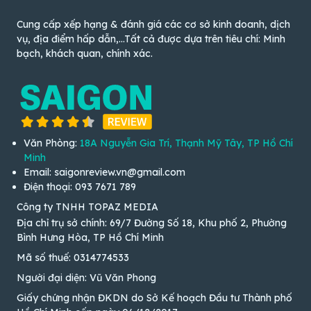
Cung cấp xếp hạng & đánh giá các cơ sở kinh doanh, dịch
vụ, địa điểm hấp dẫn,...Tất cả được dựa trên tiêu chí: Minh
bạch, khách quan, chính xác.
Văn Phòng:
18A Nguyễn Gia Trí, Thạnh Mỹ Tây, TP Hồ Chí
Minh
Email: saigonreview.vn@gmail.com
Điện thoại: 093 7671 789
Công ty TNHH TOPAZ MEDIA
Địa chỉ trụ sở chính: 69/7 Đường Số 18, Khu phố 2, Phường
Bình Hưng Hòa, TP Hồ Chí Minh
Mã số thuế: 0314774533
Người đại diện: Vũ Văn Phong
Giấy chứng nhận ĐKDN do Sở Kế hoạch Đầu tư Thành phố