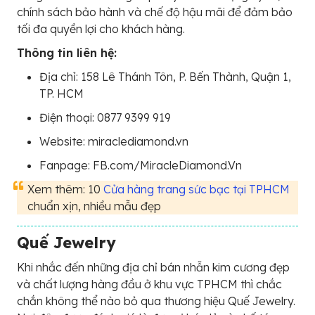
chính sách bảo hành và chế độ hậu mãi để đảm bảo
tối đa quyền lợi cho khách hàng.
Thông tin liên hệ:
Địa chỉ: 158 Lê Thánh Tôn, P. Bến Thành, Quận 1,
TP. HCM
Điện thoại: 0877 9399 919
Website: miraclediamond.vn
Fanpage: FB.com/MiracleDiamond.Vn
Xem thêm: 10
Cửa hàng trang sức bạc tại TPHCM
chuẩn xịn, nhiều mẫu đẹp
Quế Jewelry
Khi nhắc đến những địa chỉ bán nhẫn kim cương đẹp
và chất lượng hàng đầu ở khu vực TPHCM thì chắc
chắn không thể nào bỏ qua thương hiệu Quế Jewelry.