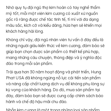
Nhờ quy tụ đội ngũ thợ kim hoàn có tay nghề thẩm
mỹ tốt, mỗi một viên kim cương có xuất xứ nguồn
gốc rõ ràng được chế tác tinh tế, tỉ mỉ với đa dạng
màu sắc, kích cỡ và kiểu dáng, hứa hẹn sẽ khiến mọi
khách hàng hài lòng.
Không chỉ vậy, đội ngũ nhân viên tư vấn ở đây đều là
những người giàu kiến thức về kim cương, đảm bảo sẽ
giúp bạn chọn được sản phẩm có thiết kế phù hợp,
mang những câu chuyện, thông điệp và ý nghĩa độc
đáo trong mỗi sản phẩm.
Trải qua hơn 30 năm hoạt động và phát triển, Hung
Phat USA đã không ngừng nỗ lực cải tiến sản phẩm
và nâng cấp chất lượng dịch vụ để không phụ lòng sự
kỳ vọng của khách hàng. Do đó, mua sản phẩm tại
đây, đảm bảo bạn sẽ được cung cấp chính sách bảo
hành và chế độ hậu mãi chu đáo.
Nhẫn kim cương là một trong những loại sản phẩm