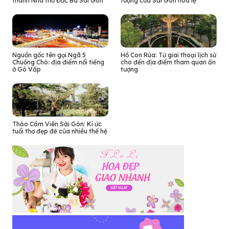
thành Nhà thờ Đức Bà Sài Gòn
tượng của Sài Gòn hoa lệ
Nguồn gốc tên gọi Ngã 5
Hồ Con Rùa: Từ giai thoại lịch sử
Chuồng Chó: địa điểm nổi tiếng
cho đến địa điểm tham quan ấn
ở Gò Vấp
tượng
Thảo Cầm Viên Sài Gòn: Kí ức
tuổi thơ đẹp đẽ của nhiều thế hệ