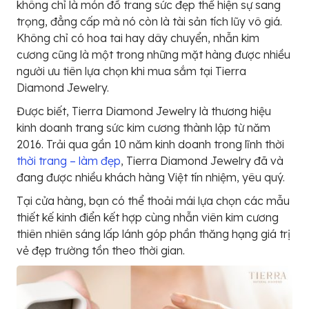
không chỉ là món đồ trang sức đẹp thể hiện sự sang
trọng, đẳng cấp mà nó còn là tài sản tích lũy vô giá.
Không chỉ có hoa tai hay dây chuyển, nhẫn kim
cương cũng là một trong những mặt hàng được nhiều
người ưu tiên lựa chọn khi mua sắm tại Tierra
Diamond Jewelry.
Được biết, Tierra Diamond Jewelry là thương hiệu
kinh doanh trang sức kim cương thành lập từ năm
2016. Trải qua gần 10 năm kinh doanh trong lĩnh thời
thời trang – làm đẹp
, Tierra Diamond Jewelry đã và
đang được nhiều khách hàng Việt tín nhiệm, yêu quý.
Tại cửa hàng, bạn có thể thoải mái lựa chọn các mẫu
thiết kế kinh điển kết hợp cùng nhẫn viên kim cương
thiên nhiên sáng lấp lánh góp phần thăng hạng giá trị
vẻ đẹp trường tồn theo thời gian.