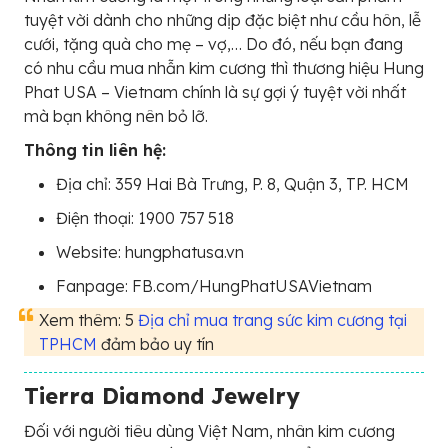
tuyệt vời dành cho những dịp đặc biệt như cầu hôn, lễ
cưới, tặng quà cho mẹ – vợ,… Do đó, nếu bạn đang
có nhu cầu mua nhẫn kim cương thì thương hiệu Hung
Phat USA – Vietnam chính là sự gợi ý tuyệt vời nhất
mà bạn không nên bỏ lỡ.
Thông tin liên hệ:
Địa chỉ: 359 Hai Bà Trưng, P. 8, Quận 3, TP. HCM
Điện thoại: 1900 757 518
Website: hungphatusa.vn
Fanpage: FB.com/HungPhatUSAVietnam
Xem thêm: 5
Địa chỉ mua trang sức kim cương tại
TPHCM
đảm bảo uy tín
Tierra Diamond Jewelry
Đối với người tiêu dùng Việt Nam, nhân kim cương