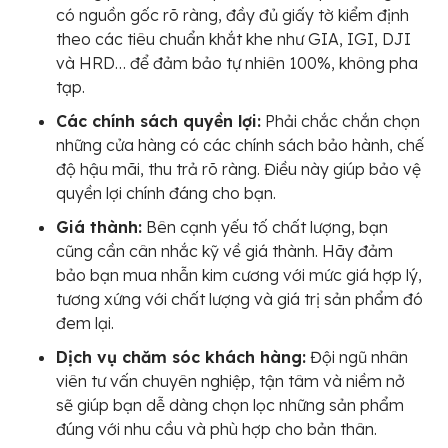
có nguồn gốc rõ ràng, đầy đủ giấy tờ kiểm định
theo các tiêu chuẩn khắt khe như GIA, IGI, DJI
và HRD… để đảm bảo tự nhiên 100%, không pha
tạp.
Các chính sách quyền lợi:
Phải chắc chắn chọn
những cửa hàng có các chính sách bảo hành, chế
độ hậu mãi, thu trả rõ ràng. Điều này giúp bảo vệ
quyền lợi chính đáng cho bạn.
Giá thành:
Bên cạnh yếu tố chất lượng, bạn
cũng cần cân nhắc kỹ về giá thành. Hãy đảm
bảo bạn mua nhẫn kim cương với mức giá hợp lý,
tương xứng với chất lượng và giá trị sản phẩm đó
đem lại.
Dịch vụ chăm sóc khách hàng:
Đội ngũ nhân
viên tư vấn chuyên nghiệp, tận tâm và niềm nở
sẽ giúp bạn dễ dàng chọn lọc những sản phẩm
đúng với nhu cầu và phù hợp cho bản thân.