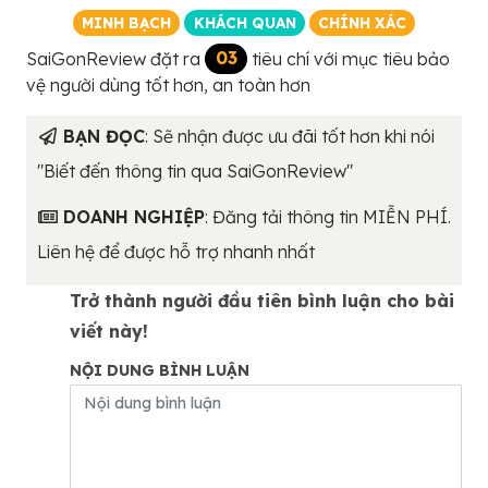
MINH BẠCH
KHÁCH QUAN
CHÍNH XÁC
SaiGonReview đặt ra
03
tiêu chí với mục tiêu bảo
vệ người dùng tốt hơn, an toàn hơn
BẠN ĐỌC
: Sẽ nhận được ưu đãi tốt hơn khi nói
"Biết đến thông tin qua SaiGonReview"
DOANH NGHIỆP
: Đăng tải thông tin MIỄN PHÍ.
Liên hệ để được hỗ trợ nhanh nhất
Trở thành người đầu tiên bình luận cho bài
viết này!
NỘI DUNG BÌNH LUẬN