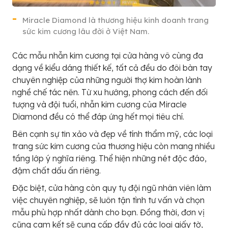
Miracle Diamond là thương hiệu kinh doanh trang
sức kim cương lâu đời ở Việt Nam.
Các mẫu nhẫn kim cương tại cửa hàng vô cùng đa
dạng về kiểu dáng thiết kế, tất cả đều do đôi bàn tay
chuyên nghiệp của những người thợ kim hoàn lành
nghề chế tác nên. Từ xu hướng, phong cách đến đối
tượng và đội tuổi, nhẫn kim cương của Miracle
Diamond đều có thể đáp ứng hết mọi tiêu chí.
Bên cạnh sự tin xảo và đẹp về tính thẩm mỹ, các loại
trang sức kim cương của thương hiệu còn mang nhiều
tầng lớp ý nghĩa riêng. Thể hiện những nét độc đáo,
đậm chất dấu ấn riêng.
Đặc biệt, cửa hàng còn quy tụ đội ngũ nhân viên làm
việc chuyên nghiệp, sẽ luôn tận tình tư vấn và chọn
mẫu phù hợp nhất dành cho bạn. Đồng thời, đơn vị
cũng cam kết sẽ cung cấp đầy đủ các loại giấy tờ,