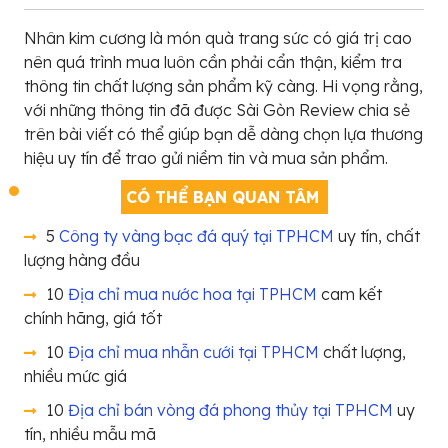
Nhân kim cương là món quà trang sức có giá trị cao
nên quá trình mua luôn cần phải cẩn thận, kiểm tra
thông tin chất lượng sản phẩm kỹ càng. Hi vọng rằng,
với những thông tin đã được Sài Gòn Review chia sẻ
trên bài viết có thể giúp bạn dễ dàng chọn lựa thương
hiệu uy tín để trao gửi niềm tin và mua sản phẩm.
CÓ THỂ BẠN QUAN TÂM
5
Công ty vàng bạc đá quý tại TPHCM
uy tín, chất
lượng hàng đầu
10
Địa chỉ mua nước hoa tại TPHCM
cam kết
chính hãng, giá tốt
10
Địa chỉ mua nhẫn cưới tại TPHCM
chất lượng,
nhiều mức giá
10
Địa chỉ bán vòng đá phong thủy tại TPHCM
uy
tín, nhiều mẫu mã