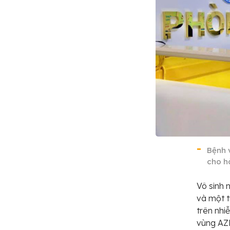
Bệnh 
cho h
Vô sinh 
và một t
trên nhi
vùng AZF