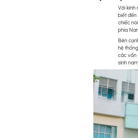
Với kinh
biết đến
chiếc nô
phía Na
Bên cạnh
hệ thống
các vấn 
sinh nam