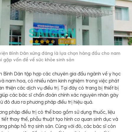
viện Bình Dân xứng đáng là lựa chọn hàng đầu cho nam
hi gặp vấn đề về sức khỏe sinh sản
n Bình Dân tập hợp các chuyên gia đầu ngành về y học
h và nam hoa, có nhiều năm kinh nghiệm trong việc phát
àn thiện các dịch vụ điều trị. Tại đây có trang bị thiết bị
 giúp các bác sĩ chẩn đoán chính xác nguyên nhân gây
 từ đó đưa ra phương pháp điều trị hiệu quả.
ng pháp điều trị có thể bao gồm sử dụng thuốc, liệu
 tiết thay thế, phẫu thuật tạo hình cơ quan sinh dục và
ng pháp hỗ trợ sinh sản. Cùng với đó, các bác sĩ còn