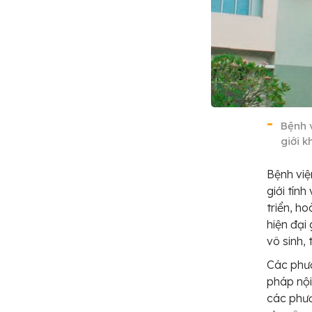
Bệnh 
giới k
Bệnh việ
giới tín
triển, ho
hiện đại
vô sinh,
Các phươ
pháp nội
các phươ