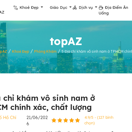
Khoẻ Đẹp
Giáo Dục
Dịch vụ
Địa Điểm Ăn
AZ
Uống
topAZ
/
/
/
opAZ
Khoẻ Đẹp
Phòng Khám
5 Địa chỉ khám vô sinh nam ở TPHCM chính
a chỉ khám vô sinh nam ở
M chính xác, chất lượng
ố Hồ Chí
21/06/202
4.9/5 - (127 bình
chọn)
6