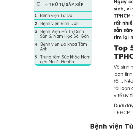
Ngày cà
THỨ TỰ SẮP XẾP
sinh, v
Bệnh viện Từ Dũ
TPHCM t
rất nhiề
Bệnh viện Bình Dân
sẵn sàn
Bệnh Viện Hỗ Trợ Sinh
Sản & Nam Học Sài Gòn
tìm lại 
Bệnh viện Đa khoa Tâm
Top 
Anh
TPHC
Trung tâm Sức khỏe Nam
giới Men’s Health
Vô sinh 
loạn tin
tố,… Nếu
rối loạn
y tế uy t
Dưới đây
TPHCM tố
Bệnh viện T