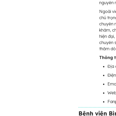
nguyên n
Ngoài vi
chú trọn
chuyên m
khám, c
hiện đại
chuyên s
thăm dò 
Thông ti
Địa 
Điện
Ema
Webs
Fan
Bệnh viện B