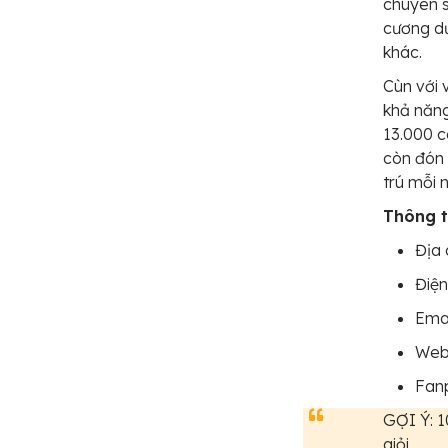
chuyên sâ
cương dư
khác.
Cùn với 
khả năng
13.000 c
còn đón 
trú mỗi 
Thông ti
Địa 
Điện
Ema
Web
Fan
GỢI Ý: 
giỏi