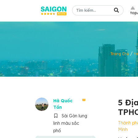
top
/
Trang Chủ
t
5 Đị
Hà Quốc
Tấn
TPHC
Sài Gòn lung
Thành ph
linh màu sắc
Minh
phố