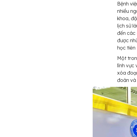
Bệnh việ
nhiều ng
khoa, đặc
lịch sử 
đến các 
được nhữ
học tiên 
Một tron
lĩnh vực
xóa đoạn
đoán và đ