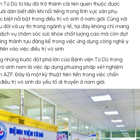
n Từ Dũ từ lâu đã trở thành cái tên quen thuộc được
ười dân biết đến khi nổi tiếng trong lĩnh vực sản phụ
 biệt nổi bật trong điều trị vô sinh ở nam giới. Cùng với
lâu đời và uy tín trong ngành y tế, tại đây không chỉ mang
dịch vụ chăm sóc sức khỏe chất lượng cao mà còn đạt
ng thành tựu đáng kể trong việc ứng dụng công nghệ y
tiến vào việc điều trị vô sinh.
g những bước đột phá lớn của Bệnh viện Từ Dũ trong
 vô sinh nam là việc áp dụng phương pháp xét nghiệm
 AZF. Đây là một kỹ thuật tiên tiến trong việc chẩn
iều trị vô sinh do yếu tố di truyền ở nam giới.