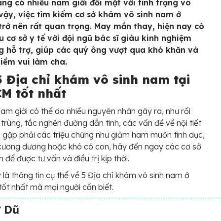
ng có nhiều nam giới đối mặt với tình trạng vô
ì vậy, việc tìm kiếm cơ sở khám vô sinh nam ở
rở nên rất quan trọng. May mắn thay, hiện nay có
u cơ sở y tế với đội ngũ bác sĩ giàu kinh nghiệm
g hỗ trợ, giúp các quý ông vượt qua khó khăn và
niềm vui làm cha.
5 Địa chỉ khám vô sinh nam tại
M tốt nhất
nam giới có thể do nhiều nguyên nhân gây ra, như rối
h trùng, tắc nghẽn đường dẫn tinh, các vấn đề về nội tiết
 gặp phải các triệu chứng như giảm ham muốn tình dục,
 cương dương hoặc khó có con, hãy đến ngay các cơ sở
ín để được tư vấn và điều trị kịp thời.
 là thông tin cụ thể về 5 Địa chỉ khám vô sinh nam ở
t nhất mà mọi người cần biết.
ừ Dũ