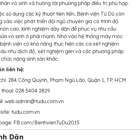
hân vô sinh và hướng tới phương pháp điều trị phù hợp.
ệc sử dụng các kỹ thuật tiên tiến, Bệnh viện Từ Dũ còn
g vào việc phát triển đội ngũ chuyên gia có trình độ
ôn cao, kinh nghiệm dày dặn để phục vụ nhu cầu
hữa vô sinh ở phái mạnh. Nhờ vào hệ thống máy móc
, bệnh viện có khả năng thực hiện các ca xét nghiệm
âu như dịch đồ, xét nghiệm gen và các phương pháp
chức năng sinh sản khác.
n liên hệ:
chỉ: 284 Cống Quỳnh, Phạm Ngũ Lão, Quận 1, TP. HCM
 thoại: 028 5404 2829
il: web.admin@tudu.com.vn
ite: tudu.com.vn
page: FB.com/BenhvienTuDu2015
ình Dân