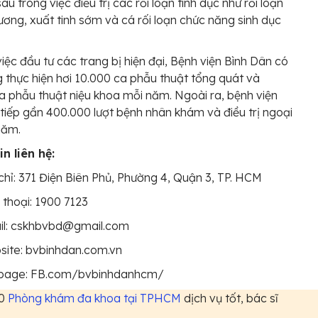
u trong việc điều trị các rối loạn tình dục như rối loạn
ơng, xuất tinh sớm và cá rối loạn chức năng sinh dục
việc đầu tư các trang bị hiện đại, Bệnh viện Bình Dân có
 thực hiện hơi 10.000 ca phẫu thuật tổng quát và
a phẫu thuật niệu khoa mỗi năm. Ngoài ra, bệnh viện
tiếp gần 400.000 lượt bệnh nhân khám và điều trị ngoại
năm.
n liên hệ:
chỉ: 371 Điện Biên Phủ, Phường 4, Quận 3, TP. HCM
 thoại: 1900 7123
il: cskhbvbd@gmail.com
site: bvbinhdan.com.vn
page: FB.com/bvbinhdanhcm/
10
Phòng khám đa khoa tại TPHCM
dịch vụ tốt, bác sĩ