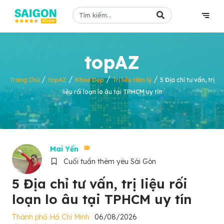
topAZ
/
/
/
/
Trang Chủ
topAZ
Khoẻ Đẹp
Trị liệu tâm lý
5 Địa chỉ tư vấn, trị
liệu rối loạn lo âu tại TPHCM uy tín
Mai Yến
Cuối tuần thêm yêu Sài Gòn
5 Địa chỉ tư vấn, trị liệu rối
loạn lo âu tại TPHCM uy tín
Thành phố Hồ Chí Minh
06/08/2026