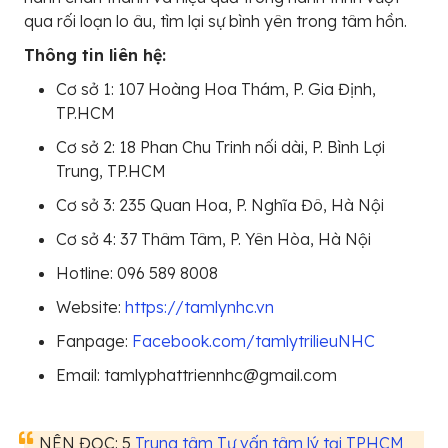
qua rối loạn lo âu, tìm lại sự bình yên trong tâm hồn.
Thông tin liên hệ:
Cơ sở 1: 107 Hoàng Hoa Thám, P. Gia Định,
TP.HCM
Cơ sở 2: 18 Phan Chu Trinh nối dài, P. Bình Lợi
Trung, TP.HCM
Cơ sở 3: 235 Quan Hoa, P. Nghĩa Đô, Hà Nội
Cơ sở 4: 37 Thâm Tâm, P. Yên Hòa, Hà Nội
Hotline: 096 589 8008
Website:
https://tamlynhc.vn
Fanpage:
Facebook.com/tamlytrilieuNHC
Email: tamlyphattriennhc@gmail.com
NÊN ĐỌC: 5
Trung tâm Tư vấn tâm lý tại TPHCM