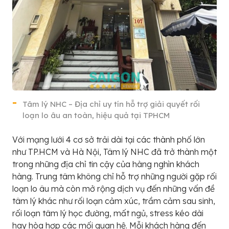
Tâm lý NHC – Địa chỉ uy tín hỗ trợ giải quyết rối
loạn lo âu an toàn, hiệu quả tại TPHCM
Với mạng lưới 4 cơ sở trải dài tại các thành phố lớn
như TP.HCM và Hà Nội, Tâm lý NHC đã trở thành một
trong những địa chỉ tin cậy của hàng nghìn khách
hàng. Trung tâm không chỉ hỗ trợ những người gặp rối
loạn lo âu mà còn mở rộng dịch vụ đến những vấn đề
tâm lý khác như rối loạn cảm xúc, trầm cảm sau sinh,
rối loạn tâm lý học đường, mất ngủ, stress kéo dài
hay hòa hợp các mối quan hệ. Mỗi khách hàng đến