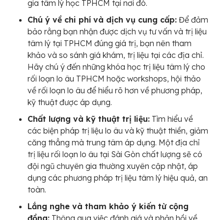
gia tâm lý học TPHCM tại nơi đó.
Chú ý về chi phí và dịch vụ cung cấp:
Để đảm
bảo rằng bạn nhận được dịch vụ tư vấn và trị liệu
tâm lý tại TPHCM đúng giá trị, bạn nên tham
khảo và so sánh giá khám, trị liệu tại các địa chỉ.
Hãy chú ý đến những khóa học trị liệu tâm lý cho
rối loạn lo âu TPHCM hoặc workshops, hội thảo
về rối loạn lo âu để hiểu rõ hơn về phương pháp,
kỹ thuật được áp dụng.
Chất lượng và kỹ thuật trị liệu:
Tìm hiểu về
các biện pháp trị liệu lo âu và kỹ thuật thiền, giảm
căng thẳng mà trung tâm áp dụng. Một địa chỉ
trị liệu rối loạn lo âu tại Sài Gòn chất lượng sẽ có
đội ngũ chuyên gia thường xuyên cập nhật, áp
dụng các phương pháp trị liệu tâm lý hiệu quả, an
toàn.
Lắng nghe và tham khảo ý kiến từ cộng
đồng:
Thông qua việc đánh giá và phản hồi về