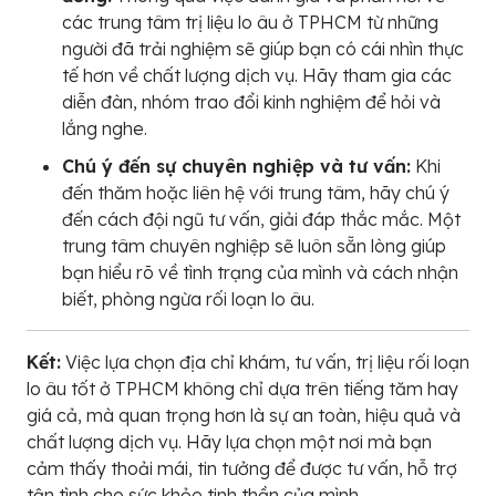
các trung tâm trị liệu lo âu ở TPHCM từ những
người đã trải nghiệm sẽ giúp bạn có cái nhìn thực
tế hơn về chất lượng dịch vụ. Hãy tham gia các
diễn đàn, nhóm trao đổi kinh nghiệm để hỏi và
lắng nghe.
Chú ý đến sự chuyên nghiệp và tư vấn:
Khi
đến thăm hoặc liên hệ với trung tâm, hãy chú ý
đến cách đội ngũ tư vấn, giải đáp thắc mắc. Một
trung tâm chuyên nghiệp sẽ luôn sẵn lòng giúp
bạn hiểu rõ về tình trạng của mình và cách nhận
biết, phòng ngừa rối loạn lo âu.
Kết:
Việc lựa chọn địa chỉ khám, tư vấn, trị liệu rối loạn
lo âu tốt ở TPHCM không chỉ dựa trên tiếng tăm hay
giá cả, mà quan trọng hơn là sự an toàn, hiệu quả và
chất lượng dịch vụ. Hãy lựa chọn một nơi mà bạn
cảm thấy thoải mái, tin tưởng để được tư vấn, hỗ trợ
tận tình cho sức khỏe tinh thần của mình.