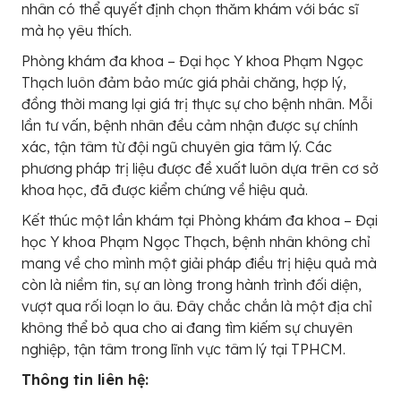
nhân có thể quyết định chọn thăm khám với bác sĩ
mà họ yêu thích.
Phòng khám đa khoa – Đại học Y khoa Phạm Ngọc
Thạch luôn đảm bảo mức giá phải chăng, hợp lý,
đồng thời mang lại giá trị thực sự cho bệnh nhân. Mỗi
lần tư vấn, bệnh nhân đều cảm nhận được sự chính
xác, tận tâm từ đội ngũ chuyên gia tâm lý. Các
phương pháp trị liệu được đề xuất luôn dựa trên cơ sở
khoa học, đã được kiểm chứng về hiệu quả.
Kết thúc một lần khám tại Phòng khám đa khoa – Đại
học Y khoa Phạm Ngọc Thạch, bệnh nhân không chỉ
mang về cho mình một giải pháp điều trị hiệu quả mà
còn là niềm tin, sự an lòng trong hành trình đối diện,
vượt qua rối loạn lo âu. Đây chắc chắn là một địa chỉ
không thể bỏ qua cho ai đang tìm kiếm sự chuyên
nghiệp, tận tâm trong lĩnh vực tâm lý tại TPHCM.
Thông tin liên hệ: