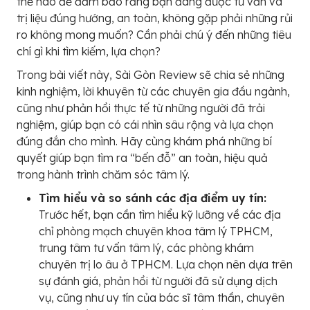
thế nào để đảm bảo rằng bạn đang được tư vấn và
trị liệu đúng hướng, an toàn, không gặp phải những rủi
ro không mong muốn? Cần phải chú ý đến những tiêu
chí gì khi tìm kiếm, lựa chọn?
Trong bài viết này, Sài Gòn Review sẽ chia sẻ những
kinh nghiệm, lời khuyên từ các chuyên gia đầu ngành,
cũng như phản hồi thực tế từ những người đã trải
nghiệm, giúp bạn có cái nhìn sâu rộng và lựa chọn
đúng đắn cho mình. Hãy cùng khám phá những bí
quyết giúp bạn tìm ra “bến đỗ” an toàn, hiệu quả
trong hành trình chăm sóc tâm lý.
Tìm hiểu và so sánh các địa điểm uy tín:
Trước hết, bạn cần tìm hiểu kỹ lưỡng về các địa
chỉ phòng mạch chuyên khoa tâm lý TPHCM,
trung tâm tư vấn tâm lý, các phòng khám
chuyên trị lo âu ở TPHCM. Lựa chọn nên dựa trên
sự đánh giá, phản hồi từ người đã sử dụng dịch
vụ, cũng như uy tín của bác sĩ tâm thần, chuyên