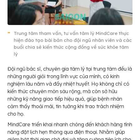
Trung tâm tham vấn, tư vấn tâm lý MindCare thực
hiện đào tạo bài bản cho đội ngũ nhân viên và các
buổi chia sẻ kiến thức cộng đồng về sức khỏe tâm
lý
Đội ngũ bác sĩ, chuyên gia tâm lý tại trung tâm đều là
những người giỏi trong lĩnh vực của mình, có kinh
nghiệm lâu năm và đầy nhiệt huyết. Họ không chỉ có
kiến thức chuyên môn sâu rộng, mà còn sở hữu
những kỹ năng giao tiếp hiệu quả, giúp bệnh nhân
cảm thấy thoải mái, tin tưởng khi trao trách nhiệm
cho họ.
MindCare triển khai nhanh chóng đến khách hàng tính
năng đặt lịch hẹn thông qua điện thoại. Nhằm giúp
giảm bớt thời gian chờ đợi và tăng cường tiện ích cho