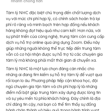
nhanh chóng hơn
Tâm lý NHC đặc biệt chú trọng đến chất lượng dịch
vụ với mức chi phí hợp lý, có chính sách hoàn trả lại
phí rõ ràng và minh bạch trên hợp đồng nếu khách
hàng không đạt hiệu quả như cam kết. Hơn nữa, với
sự phát triển của công nghệ, trung tâm còn cung cấp
dịch vụ hỗ trợ online qua ứng dụng Zoom. Điều này
giúp những người không thể trực tiếp đến trung tâm
vẫn có cơ hội nhận được sự hỗ trợ từ các chuyên gia
tâm lý mà không phải mất thời gian di chuyển xa.
Tâm lý NHC là một lựa chọn đáng cân nhắc cho
những ai đang tìm kiếm sự hỗ trợ tâm lý để vượt qua
rối loạn lo âu. Phương pháp tiếp cận khoa học, đội
ngũ chuyên gia tận tâm và chi phí hợp lý là những
điểm nổi bật giúp trung tâm xây dựng được lòng tin
và sự yêu mến từ phía khách hàng. Đây chính là địa
chỉ đáng tin cậy, nơi bạn có thể tìm thấy sự đồng
hành chân thành và hiệu quả trong hành trình vượt