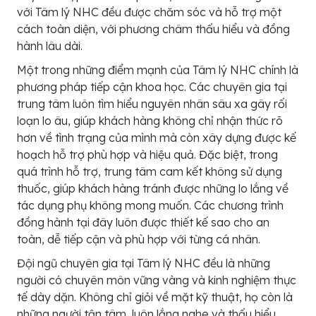
với Tâm lý NHC đều được chăm sóc và hỗ trợ một
cách toàn diện, với phương châm thấu hiểu và đồng
hành lâu dài.
Một trong những điểm mạnh của Tâm lý NHC chính là
phương pháp tiếp cận khoa học. Các chuyên gia tại
trung tâm luôn tìm hiểu nguyên nhân sâu xa gây rối
loạn lo âu, giúp khách hàng không chỉ nhận thức rõ
hơn về tình trạng của mình mà còn xây dựng được kế
hoạch hỗ trợ phù hợp và hiệu quả. Đặc biệt, trong
quá trình hỗ trợ, trung tâm cam kết không sử dụng
thuốc, giúp khách hàng tránh được những lo lắng về
tác dụng phụ không mong muốn. Các chương trình
đồng hành tại đây luôn được thiết kế sao cho an
toàn, dễ tiếp cận và phù hợp với từng cá nhân.
Đội ngũ chuyên gia tại Tâm lý NHC đều là những
người có chuyên môn vững vàng và kinh nghiệm thực
tế dày dặn. Không chỉ giỏi về mặt kỹ thuật, họ còn là
những người tận tâm, luôn lắng nghe và thấu hiểu