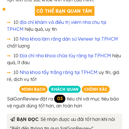
CÓ THỂ BẠN QUAN TÂM
10
địa chỉ khám và điều trị viêm nha chu tại
TPHCM
hiệu quả, uy tín
10
Nha khoa làm răng dán sứ Veneer tại TPHCM
chất lượng
10
Địa chỉ nha khoa chữa tủy răng tại TPHCM
hiệu
quả, ít đau
10
Nha khoa tẩy trắng răng tại TPHCM
uy tín, giá
rẻ, dịch vụ tốt
MINH BẠCH
KHÁCH QUAN
CHÍNH XÁC
SaiGonReview đặt ra
03
tiêu chí với mục tiêu bảo
vệ người dùng tốt hơn, an toàn hơn
BẠN ĐỌC
: Sẽ nhận được ưu đãi tốt hơn khi nói
"Biết đến thông tin qua SaiGonReview"