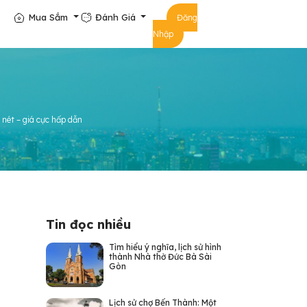
Mua Sắm
Đánh Giá
Đăng
Nhập
 nét – giá cực hấp dẫn
Tin đọc nhiều
Tìm hiểu ý nghĩa, lịch sử hình
thành Nhà thờ Đức Bà Sài
Gòn
Lịch sử chợ Bến Thành: Một