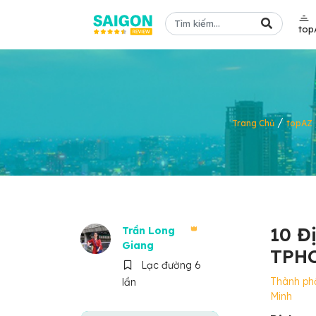
top
/
Trang Chủ
topAZ
10 Đ
Trần Long
Giang
TPHC
Lạc đường 6
Thành ph
lần
Minh