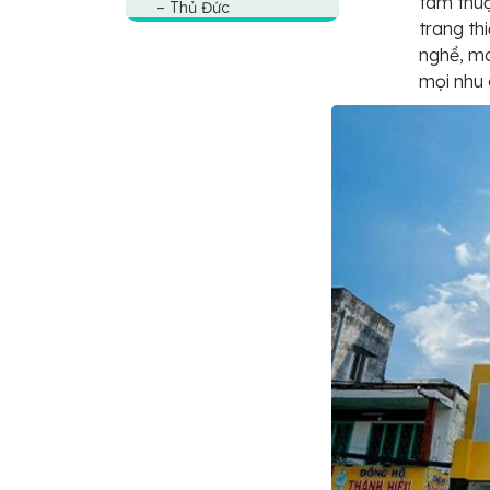
tâm thuậ
– Thủ Đức
trang thi
nghề, ma
mọi nhu