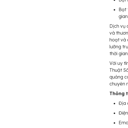
Bạt 
gian
Dịch vụ 
và thương
hoạt và 
lưỡng tr
thời gian
Với uy t
Thuật Số
quảng cá
chuyên n
Thông ti
Địa 
Điện
Ema