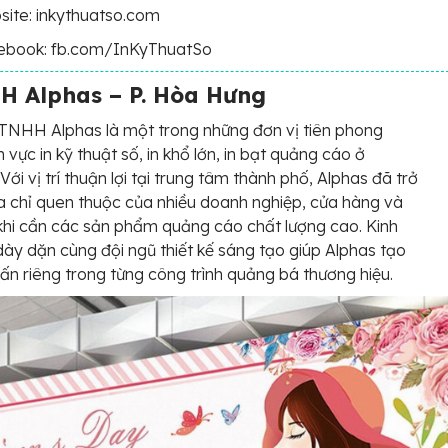
ite: inkythuatso.com
ebook: fb.com/InKyThuatSo
H Alphas – P. Hòa Hưng
TNHH Alphas là một trong những đơn vị tiên phong
h vực in kỹ thuật số, in khổ lớn, in bạt quảng cáo ở
ới vị trí thuận lợi tại trung tâm thành phố, Alphas đã trở
a chỉ quen thuộc của nhiều doanh nghiệp, cửa hàng và
khi cần các sản phẩm quảng cáo chất lượng cao. Kinh
ày dặn cùng đội ngũ thiết kế sáng tạo giúp Alphas tạo
ấn riêng trong từng công trình quảng bá thương hiệu.