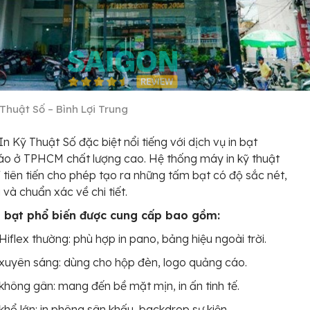
Thuật Số – Bình Lợi Trung
In Kỹ Thuật Số đặc biệt nổi tiếng với dịch vụ in bạt
o ở TPHCM chất lượng cao. Hệ thống máy in kỹ thuật
V tiên tiến cho phép tạo ra những tấm bạt có độ sắc nét,
và chuẩn xác về chi tiết.
i bạt phổ biến được cung cấp bao gồm:
Hiflex thường: phù hợp in pano, bảng hiệu ngoài trời.
xuyên sáng: dùng cho hộp đèn, logo quảng cáo.
không gân: mang đến bề mặt mịn, in ấn tinh tế.
khổ lớn: in phông sân khấu, backdrop sự kiện.