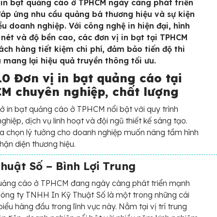
 in bạt quảng cáo ở TPHCM ngày càng phát triển
áp ứng nhu cầu quảng bá thương hiệu và sự kiện
ều doanh nghiệp. Với công nghệ in hiện đại, hình
 nét và độ bền cao, các đơn vị in bạt tại TPHCM
ách hàng tiết kiệm chi phí, đảm bảo tiến độ thi
 mang lại hiệu quả truyền thông tối ưu.
0 Đơn vị in bạt quảng cáo tại
M chuyên nghiệp, chất lượng
ở in bạt quảng cáo ở TPHCM nổi bật với quy trình
ghiệp, dịch vụ linh hoạt và đội ngũ thiết kế sáng tạo.
ựa chọn lý tưởng cho doanh nghiệp muốn nâng tầm hình
hận diện thương hiệu.
huật Số – Bình Lợi Trung
quảng cáo ở TPHCM đang ngày càng phát triển mạnh
ông ty TNHH In Kỹ Thuật Số là một trong những cái
biểu hàng đầu trong lĩnh vực này. Nằm tại vị trí trung