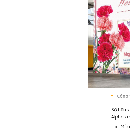
Công 
Sở hữu x
Alphas 
Màu 