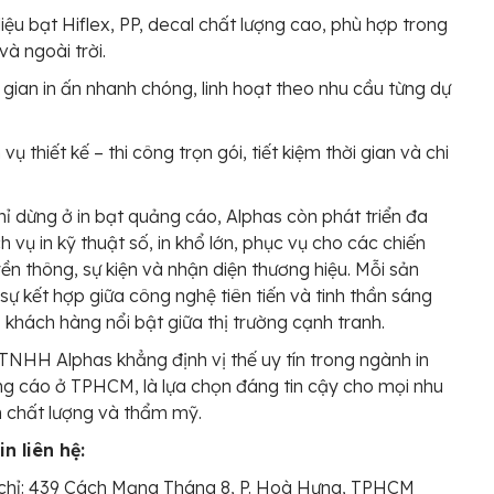
liệu bạt Hiflex, PP, decal chất lượng cao, phù hợp trong
và ngoài trời.
 gian in ấn nhanh chóng, linh hoạt theo nhu cầu từng dự
 vụ thiết kế – thi công trọn gói, tiết kiệm thời gian và chi
ỉ dừng ở in bạt quảng cáo, Alphas còn phát triển đa
h vụ in kỹ thuật số, in khổ lớn, phục vụ cho các chiến
yền thông, sự kiện và nhận diện thương hiệu. Mỗi sản
sự kết hợp giữa công nghệ tiên tiến và tinh thần sáng
p khách hàng nổi bật giữa thị trường cạnh tranh.
TNHH Alphas khẳng định vị thế uy tín trong ngành in
g cáo ở TPHCM, là lựa chọn đáng tin cậy cho mọi nhu
n chất lượng và thẩm mỹ.
n liên hệ:
chỉ: 439 Cách Mạng Tháng 8, P. Hoà Hưng, TPHCM