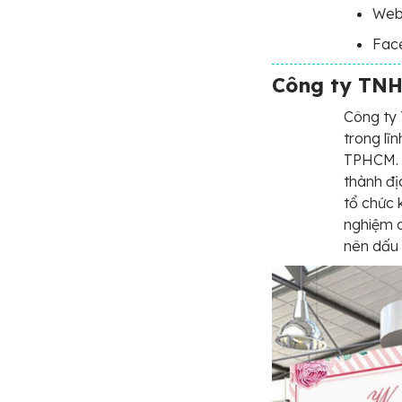
Webs
Fac
Công ty TNH
Công ty 
trong lĩn
TPHCM. V
thành đị
tổ chức 
nghiệm d
nên dấu 