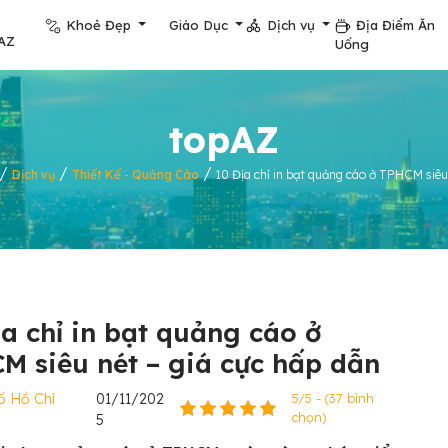
Khoẻ Đẹp
Giáo Dục
Dịch vụ
Địa Điểm Ăn
AZ
Uống
topAZ
/
/
/
Dịch vụ
Thiết Kế - Quảng Cáo
10 Địa chỉ in bạt quảng cáo ở TPHCM siêu
ịa chỉ in bạt quảng cáo ở
M siêu nét – giá cực hấp dẫn
ố Hồ Chí
01/11/202
5/5 - (37 bình
chọn)
5