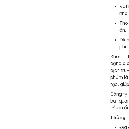
Vật 
nhà 
Thời
án.
Dịch
phí.
Không ch
dạng dịc
dịch tru
phẩm là 
tạo, giú
Công ty 
bạt quản
cầu in ấ
Thông ti
Địa 