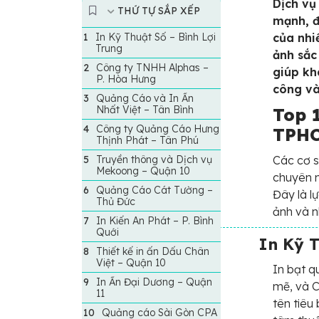
Dịch vụ
THỨ TỰ SẮP XẾP
mạnh, đ
In Kỹ Thuật Số – Bình Lợi
của nhi
Trung
ảnh sắc
Công ty TNHH Alphas –
giúp kh
P. Hòa Hưng
công và
Quảng Cáo và In Ấn
Nhất Việt – Tân Bình
Top 1
Công ty Quảng Cáo Hưng
TPHC
Thịnh Phát – Tân Phú
Truyền thông và Dịch vụ
Các cơ s
Mekoong – Quận 10
chuyên n
Quảng Cáo Cát Tường –
Đây là l
Thủ Đức
ảnh và n
In Kiến An Phát – P. Bình
Quới
In Kỹ T
Thiết kế in ấn Dấu Chân
Việt – Quận 10
In bạt 
In Ấn Đại Dương – Quận
mẽ, và C
11
tên tiêu 
Quảng cáo Sài Gòn CPA