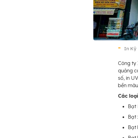
In Kỹ 
Công ty 
quảng cá
số, in U
bền màu 
Các loạ
Bạt 
Bạt 
Bạt 
Bạt 