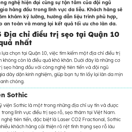
ng nghệ hiện đại cùng sự tận tâm của đội ngũ
gia hàng đầu trong lĩnh vực da liễu. Khách hàng sẽ
ăm khám kỹ lưỡng, hướng dẫn liệu trình phù hợp,
 an toàn và mang lại kết quả tối ưu cho làn da.
 Địa chỉ điều trị sẹo tại Quận 10
 quả nhất
 lựa chọn tại Quận 10, việc tìm kiếm một địa chỉ điều trị
ín không còn là điều quá khó khăn. Dưới đây là những cơ
trị sẹo hàng đầu với công nghệ tiên tiến và đội ngũ
ia dày dặn kinh nghiệm, giúp bạn tự tin lấy lại làn da mịn
anh chóng.
n Sothic
viện Sothic là một trong những địa chỉ uy tín và được
 trong lĩnh vực điều trị sẹo rỗ, sẹo thâm tại Việt Nam.
 nghệ tiên tiến, đặc biệt là Laser CO2 Fractional, Sothic
nhiều khách hàng cải thiện rõ rệt tình trạng sẹo rỗ lâu