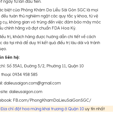
t ngay từ lần đầu tiên.
ác biệt của Phòng Khám Da Liễu Sài Gòn SGC là mọi
h đều tuân thủ nghiêm ngặt các quy tắc y khoa, từ vệ
g cụ, không gian vô trùng đến việc đảm bảo máy móc
ẩu chính hãng và đạt chuẩn FDA Hoa Kỳ.
điều trị, khách hàng được hướng dẫn chi tiết về cách
 da tại nhà để duy trì kết quả điều trị lâu dài và tránh
sẹo.
n liên hệ:
chỉ: Số 35A1, Đường 3/2, Phường 11, Quận 10
 thoại: 0934 958 585
il: dalieusaigon.com@gmail.com
ite: dalieusaigon.com
ebook: FB.com/PhongKhamDaLieuSaiGonSGC/
5
Địa chỉ đặt hoa mừng khai trương ở Quận 10
uy tín nhất