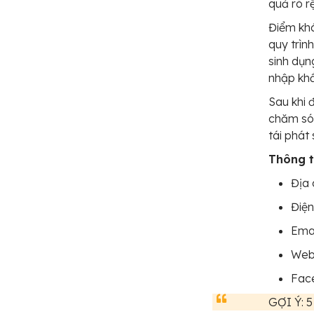
quả rõ rệ
Điểm kh
quy trìn
sinh dụn
nhập kh
Sau khi 
chăm sóc
tái phát 
Thông ti
Địa 
Điện
Ema
Webs
Fac
GỢI Ý: 