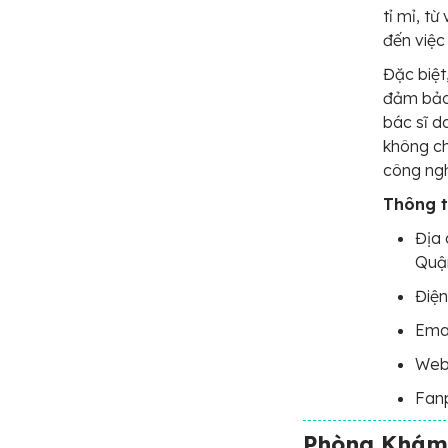
tỉ mỉ, t
đến việc
Đặc biệt
đảm bảo 
bác sĩ d
không ch
công ng
Thông ti
Địa 
Quậ
Điện
Emai
Webs
Fan
Phòng Khám 