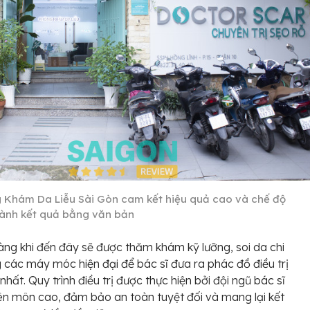
 Khám Da Liễu Sài Gòn cam kết hiệu quả cao và chế độ
ành kết quả bằng văn bản
ng khi đến đây sẽ được thăm khám kỹ lưỡng, soi da chi
g các máy móc hiện đại để bác sĩ đưa ra phác đồ điều trị
nhất. Quy trình điều trị được thực hiện bởi đội ngũ bác sĩ
n môn cao, đảm bảo an toàn tuyệt đối và mang lại kết