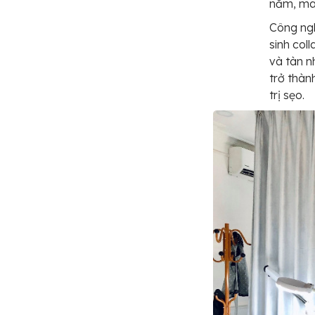
năm, ma
Công ngh
sinh col
và tàn n
trở thàn
trị sẹo.