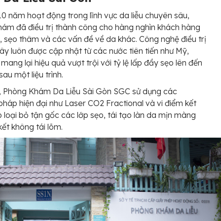
10 năm hoạt động trong lĩnh vực da liễu chuyên sâu,
ám đã điều trị thành công cho hàng nghìn khách hàng
ỗ, sẹo thâm và các vấn đề về da khác. Công nghệ điều trị
đây luôn được cập nhật từ các nước tiên tiến như Mỹ,
mang lại hiệu quả vượt trội với tỷ lệ lấp đầy sẹo lên đến
au một liệu trình.
t, Phòng Khám Da Liễu Sài Gòn SGC sử dụng các
háp hiện đại như Laser CO2 Fractional và vi điểm kết
p loại bỏ tận gốc các lớp sẹo, tái tạo làn da mịn màng
ết không tái lõm.