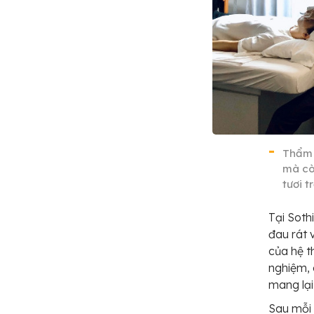
Thẩm 
mà còn
tươi 
Tại Soth
đau rát 
của hệ t
nghiệm, 
mang lại 
Sau mỗi 