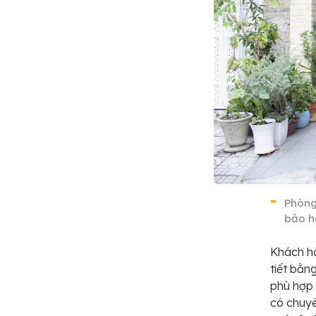
Phòng
bảo h
Khách hà
tiết bằn
phù hợp 
có chuyê