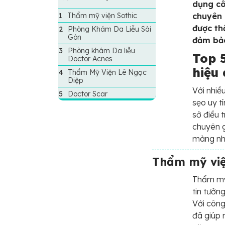
dụng cô
Thẩm mỹ viện Sothic
chuyên 
được th
Phòng Khám Da Liễu Sài
Gòn
đảm bảo
Phòng khám Da liễu
Top 5
Doctor Acnes
hiệu
Thẩm Mỹ Viện Lê Ngọc
Diệp
Với nhiều
Doctor Scar
sẹo uy t
sở điều 
chuyên g
màng nh
Thẩm mỹ việ
Thẩm mỹ 
tin tưởng
Với công
đã giúp 