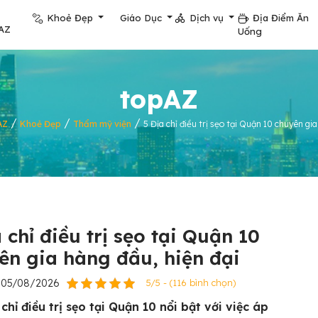
Khoẻ Đẹp
Giáo Dục
Dịch vụ
Địa Điểm Ăn
AZ
Uống
topAZ
/
/
/
AZ
Khoẻ Đẹp
Thẩm mỹ viện
5 Địa chỉ điều trị sẹo tại Quận 10 chuyên gia
 chỉ điều trị sẹo tại Quận 10
ên gia hàng đầu, hiện đại
05/08/2026
5/5 - (116 bình chọn)
chỉ điều trị sẹo tại Quận 10 nổi bật với việc áp