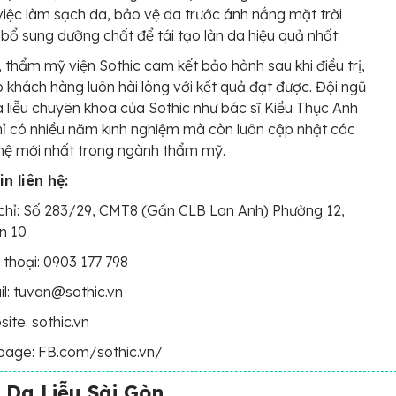
ừ việc làm sạch da, bảo vệ da trước ánh nắng mặt trời
 bổ sung dưỡng chất để tái tạo làn da hiệu quả nhất.
, thẩm mỹ viện Sothic cam kết bảo hành sau khi điều trị,
khách hàng luôn hài lòng với kết quả đạt được. Đội ngũ
a liễu chuyên khoa của Sothic như bác sĩ Kiều Thục Anh
ỉ có nhiều năm kinh nghiệm mà còn luôn cập nhật các
hệ mới nhất trong ngành thẩm mỹ.
n liên hệ:
chỉ: Số 283/29, CMT8 (Gần CLB Lan Anh) Phường 12,
n 10
 thoại: 0903 177 798
l: tuvan@sothic.vn
ite: sothic.vn
page: FB.com/sothic.vn/
Da Liễu Sài Gòn