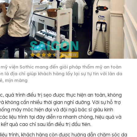
mỹ viện Sothic mang đến giải pháp thẩm mỹ an toàn
 là địa chỉ giúp khách hàng lấy lại sự tự tin với làn da
trẻ, mịn màng
ic, quá trình điều trị sẹo được thực hiện an toàn, không
và không cần nhiều thời gian nghỉ dưỡng. Với sự hỗ trợ
hống máy móc hiện đại và đội ngũ bác sĩ giàu kinh
các liệu trình tại đây diễn ra nhanh chóng, hiệu quả và
kết quả cao chỉ sau lần điều trị đầu tiên.
liệu trình, khách hàng còn được hướng dẫn chăm sóc da