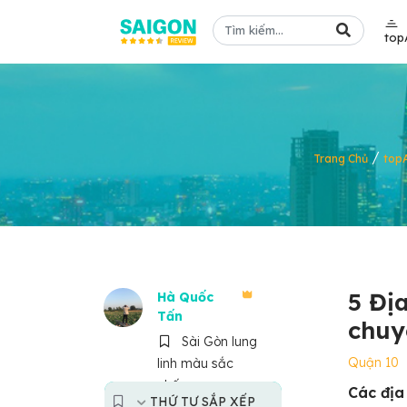
top
/
Trang Chủ
top
5 Địa
Hà Quốc
Tấn
chuy
Sài Gòn lung
Quận 10
linh màu sắc
phố
Các địa 
THỨ TỰ SẮP XẾP