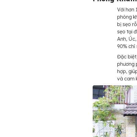
Với hơn 
phòng kh
bị sẹo r
sẹo tại 
Anh, Úc, 
90% chỉ s
Đặc biệ
phương p
hợp, giú
và cam k