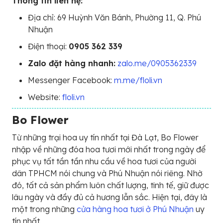
Thông tin liên hệ:
Địa chỉ: 69 Huỳnh Văn Bánh, Phường 11, Q. Phú
Nhuận
Điện thoại:
0905 362 339
Zalo đặt hàng nhanh:
zalo.me/0905362339
Messenger Facebook:
m.me/floli.vn
Website:
floli.vn
Bo Flower
Từ những trại hoa uy tín nhất tại Đà Lạt, Bo Flower
nhập về những đóa hoa tươi mới nhất trong ngày để
phục vụ tất tần tần nhu cầu về hoa tươi của người
dân TPHCM nói chung và Phú Nhuận nói riêng. Nhờ
đó, tất cả sản phẩm luôn chất lượng, tinh tế, giữ được
lâu ngày và đầy đủ cả hương lẫn sắc. Hiện tại, đây là
một trong những
cửa hàng hoa tươi ở Phú Nhuận
uy
tín nhất.