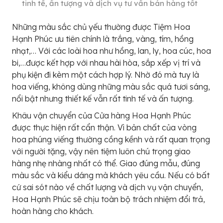
tinh tế, ấn tượng và dịch vụ tư vấn bán hàng tốt
Những màu sắc chủ yếu thường được Tiệm Hoa
Hạnh Phúc ưu tiên chính là trắng, vàng, tím, hồng
nhạt,… Với các loài hoa như hồng, lan, ly, hoa cúc, hoa
bi,…được kết hợp với nhau hài hòa, sắp xếp vị trí và
phụ kiện đi kèm một cách hợp lý. Nhờ đó mà tuy là
hoa viếng, không dùng những màu sắc quá tươi sáng,
nổi bật nhưng thiết kế vẫn rất tinh tế và ấn tượng.
Khâu vận chuyển của Cửa hàng Hoa Hạnh Phúc
được thực hiện rất cẩn thận. Vì bản chất của vòng
hoa phúng viếng thường cồng kềnh và rất quan trọng
với người tặng, vậy nên tiệm luôn chú trọng giao
hàng nhẹ nhàng nhất có thể. Giao đúng mẫu, đúng
màu sắc và kiểu dáng mà khách yêu cầu. Nếu có bất
cứ sai sót nào về chất lượng và dịch vụ vận chuyển,
Hoa Hạnh Phúc sẽ chịu toàn bộ trách nhiệm đổi trả,
hoàn hàng cho khách.