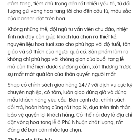
đám tang, tiệm chú trọng đến rất nhiều yếu tố, từ đối
tượng gửi vòng hoa tang tới cho đến câu từ, màu sắc
của banner đặt trên hoa.
Không những thế, đội ngũ tư vấn viên chu đáo, nhiệt
tình nơi đây còn giúp khách lựa chọn ra thiết kế,
nguyên liệu hoa tươi sao cho phù hợp với độ tuổi, tôn
giáo và sở thích của người quá cố. Sản phẩm làm ra
không chỉ phù hợp với không gian của buổi tang lễ
mà còn thể hiện được sự đồng cảm, xót thương trước
sự mất mát quá lớn của thân quyến người mất.
Shop có chính sách giao hàng 24/7 với dịch vụ cực kỳ
chuyên nghiệp, có tâm, luôn giao đúng giờ và đúng
mẫu khách hàng yêu cầu. Bên cạnh đó, chính sách
đổi trả, hoàn hàng cũng rất hợp lý, dựa trên tinh thần
bảo vệ quyền lợi khách hàng. Có thể nói đây là địa chỉ
đặt vòng hoa tang lễ ở Phú Nhuận chất lượng, rất
đáng để bạn cân nhắc lựa chọn.