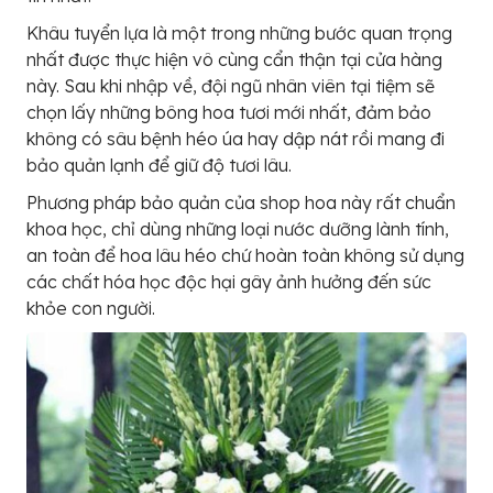
Khâu tuyển lựa là một trong những bước quan trọng
nhất được thực hiện vô cùng cẩn thận tại cửa hàng
này. Sau khi nhập về, đội ngũ nhân viên tại tiệm sẽ
chọn lấy những bông hoa tươi mới nhất, đảm bảo
không có sâu bệnh héo úa hay dập nát rồi mang đi
bảo quản lạnh để giữ độ tươi lâu.
Phương pháp bảo quản của shop hoa này rất chuẩn
khoa học, chỉ dùng những loại nước dưỡng lành tính,
an toàn để hoa lâu héo chứ hoàn toàn không sử dụng
các chất hóa học độc hại gây ảnh hưởng đến sức
khỏe con người.