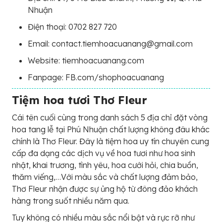
Nhuận
Điện thoại: 0702 827 720
Email: contact.tiemhoacuanang@gmail.com
Website: tiemhoacuanang.com
Fanpage: FB.com/shophoacuanang
Tiệm hoa tươi Thơ Fleur
Cái tên cuối cùng trong danh sách 5 địa chỉ đặt vòng
hoa tang lễ tại Phú Nhuận chất lượng không đâu khác
chính là Thơ Fleur. Đây là tiệm hoa uy tín chuyên cung
cấp đa dạng các dịch vụ về hoa tươi như hoa sinh
nhật, khai trương, tình yêu, hoa cưới hỏi, chia buồn,
thăm viếng,…Với màu sắc và chất lượng đảm bảo,
Thơ Fleur nhận được sự ủng hộ từ đông đảo khách
hàng trong suốt nhiều năm qua.
Tuy không có nhiều màu sắc nổi bật và rực rỡ như