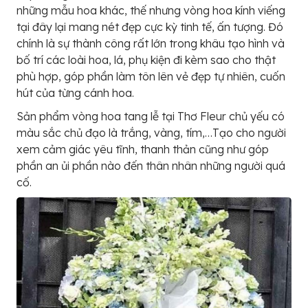
những mẫu hoa khác, thế nhưng vòng hoa kính viếng
tại đây lại mang nét đẹp cực kỳ tinh tế, ấn tượng. Đó
chính là sự thành công rất lớn trong khâu tạo hình và
bố trí các loài hoa, lá, phụ kiện đi kèm sao cho thật
phù hợp, góp phần làm tôn lên vẻ đẹp tự nhiên, cuốn
hút của từng cánh hoa.
Sản phẩm vòng hoa tang lễ tại Thơ Fleur chủ yếu có
màu sắc chủ đạo là trắng, vàng, tím,…Tạo cho người
xem cảm giác yêu tĩnh, thanh thản cũng như góp
phần an ủi phần nào đến thân nhân những người quá
cố.