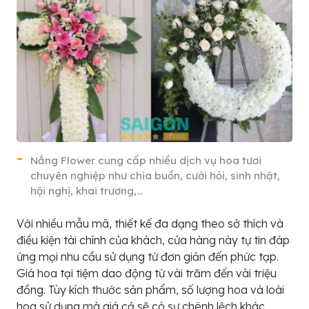
Nắng Flower cung cấp nhiều dịch vụ hoa tươi
chuyên nghiệp như chia buồn, cưới hỏi, sinh nhật,
hội nghị, khai trương,…
Với nhiều mẫu mã, thiết kế đa dạng theo sở thích và
điều kiện tài chính của khách, cửa hàng này tự tin đáp
ứng mọi nhu cầu sử dụng từ đơn giản đến phức tạp.
Giá hoa tại tiệm dao động từ vài trăm đến vài triệu
đồng. Tùy kích thước sản phẩm, số lượng hoa và loài
hoa sử dụng mà giá cả sẽ có sự chênh lệch khác