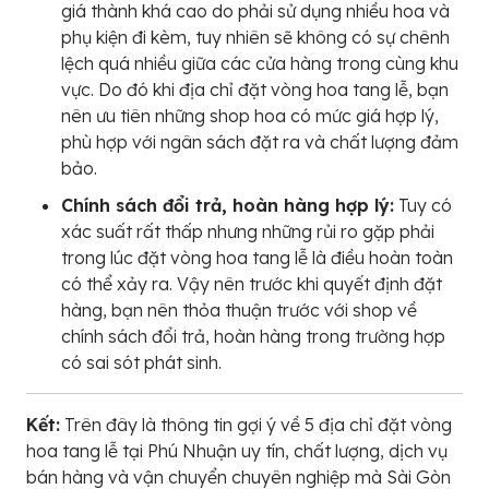
giá thành khá cao do phải sử dụng nhiều hoa và
phụ kiện đi kèm, tuy nhiên sẽ không có sự chênh
lệch quá nhiều giữa các cửa hàng trong cùng khu
vực. Do đó khi địa chỉ đặt vòng hoa tang lễ, bạn
nên ưu tiên những shop hoa có mức giá hợp lý,
phù hợp với ngân sách đặt ra và chất lượng đảm
bảo.
Chính sách đổi trả, hoàn hàng hợp lý:
Tuy có
xác suất rất thấp nhưng những rủi ro gặp phải
trong lúc đặt vòng hoa tang lễ là điều hoàn toàn
có thể xảy ra. Vậy nên trước khi quyết định đặt
hàng, bạn nên thỏa thuận trước với shop về
chính sách đổi trả, hoàn hàng trong trường hợp
có sai sót phát sinh.
Kết:
Trên đây là thông tin gợi ý về 5 địa chỉ đặt vòng
hoa tang lễ tại Phú Nhuận uy tín, chất lượng, dịch vụ
bán hàng và vận chuyển chuyên nghiệp mà Sài Gòn