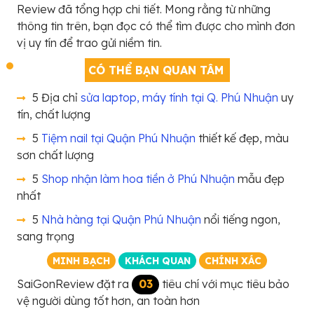
Review đã tổng hợp chi tiết. Mong rằng từ những
thông tin trên, bạn đọc có thể tìm được cho mình đơn
vị uy tín để trao gửi niềm tin.
CÓ THỂ BẠN QUAN TÂM
5 Địa chỉ
sửa laptop, máy tính tại Q. Phú Nhuận
uy
tín, chất lượng
5
Tiệm nail tại Quận Phú Nhuận
thiết kế đẹp, màu
sơn chất lượng
5
Shop nhận làm hoa tiền ở Phú Nhuận
mẫu đẹp
nhất
5
Nhà hàng tại Quận Phú Nhuận
nổi tiếng ngon,
sang trọng
MINH BẠCH
KHÁCH QUAN
CHÍNH XÁC
SaiGonReview đặt ra
03
tiêu chí với mục tiêu bảo
vệ người dùng tốt hơn, an toàn hơn