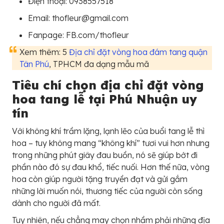
Điện thoại: 0938557518
Email: thofleur@gmail.com
Fanpage: FB.com/thofleur
Xem thêm: 5
Địa chỉ đặt vòng hoa đám tang quận
Tân Phú
, TPHCM đa dạng mẫu mã
Tiêu chí chọn địa chỉ đặt vòng
hoa tang lễ tại Phú Nhuận uy
tín
Với không khí trầm lặng, lạnh lẽo của buổi tang lễ thì
hoa – tuy không mang “không khí” tươi vui hơn nhưng
trong những phút giây đau buồn, nó sẽ giúp bớt đi
phần nào đó sự đau khổ, tiếc nuối. Hơn thế nữa, vòng
hoa còn giúp người tặng truyền đạt và gửi gắm
những lời muốn nói, thương tiếc của người còn sống
dành cho người đã mất.
Tuy nhiên, nếu chẳng may chọn nhầm phải những địa