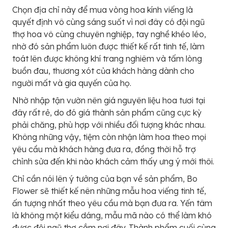
Chọn địa chỉ này để mua vòng hoa kính viếng là
quyết định vô cùng sáng suốt vì nơi đây có đội ngũ
thợ hoa vô cùng chuyên nghiệp, tay nghề khéo léo,
nhờ đó sản phẩm luôn được thiết kế rất tinh tế, làm
toát lên được không khí trang nghiêm và tấm lòng
buồn đau, thương xót của khách hàng dành cho
người mất và gia quyến của họ.
Nhờ nhập tận vườn nên giá nguyên liệu hoa tươi tại
đây rất rẻ, do đó giá thành sản phẩm cũng cực kỳ
phải chăng, phù hợp với nhiều đối tượng khác nhau.
Không những vậy, tiệm còn nhận làm hoa theo mọi
yêu cầu mà khách hàng đưa ra, đồng thời hỗ trợ
chỉnh sửa đến khi nào khách cảm thấy ưng ý mới thôi.
Chỉ cần nói lên ý tưởng của bạn về sản phẩm, Bo
Flower sẽ thiết kế nên những mẫu hoa viếng tinh tế,
ấn tượng nhất theo yêu cầu mà bạn đưa ra. Yến tâm
là không một kiểu dáng, mẫu mã nào có thể làm khó
được đội ngũ thợ cắm nơi đây. Thành phẩm cuối cùng