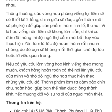
nhau.
Thông thường, các vòng hoa phúng viếng tại tiệm sẽ
có thiết kế 2 tầng, chính giữa sẽ được gắn thêm một
số phụ kiện để giúp sản phẩm thêm tinh tế, thu hút. Vì
là hoa viếng nên tiệm sẽ không làm sẵn, chỉ khi có
đơn đặt hàng thì đội ngũ thợ cắm mới bắt tay vào
thực hiện. Yên tâm là tốc độ hoàn thành rất nhanh
chóng, do đó bạn sẽ không mất thời gian chờ đợi lâu
hoặc lỡ việc quan trọng.
Nếu có yêu cầu làm vòng hoa kính viếng theo mong
muốn, khách hàng hoàn toàn có thể nói lên yêu cầu
của mình và nhờ đội ngũ thợ hoa thực hiện theo
những yêu cầu đó. Thành phẩm làm ra đảm bảo chỉn
chu, hoàn hảo, giúp bạn thể hiện được lòng thành
kính, tiếc thương đối với sự ra đi của người thân thiết.
Thông tin liên hệ:
Địa chỉ: 14/3 Hồ Biểu Chánh, Phường 11, Q. Phú