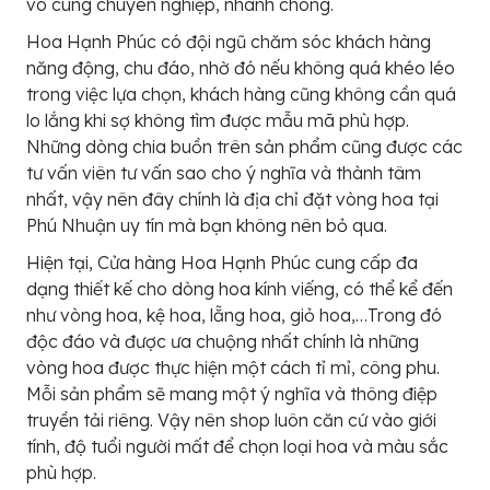
vô cùng chuyên nghiệp, nhanh chóng.
Hoa Hạnh Phúc có đội ngũ chăm sóc khách hàng
năng động, chu đáo, nhờ đó nếu không quá khéo léo
trong việc lựa chọn, khách hàng cũng không cần quá
lo lắng khi sợ không tìm được mẫu mã phù hợp.
Những dòng chia buồn trên sản phẩm cũng được các
tư vấn viên tư vấn sao cho ý nghĩa và thành tâm
nhất, vậy nên đây chính là địa chỉ đặt vòng hoa tại
Phú Nhuận uy tín mà bạn không nên bỏ qua.
Hiện tại, Cửa hàng Hoa Hạnh Phúc cung cấp đa
dạng thiết kế cho dòng hoa kính viếng, có thể kể đến
như vòng hoa, kệ hoa, lẵng hoa, giỏ hoa,…Trong đó
độc đáo và được ưa chuộng nhất chính là những
vòng hoa được thực hiện một cách tỉ mỉ, công phu.
Mỗi sản phẩm sẽ mang một ý nghĩa và thông điệp
truyền tải riêng. Vậy nên shop luôn căn cứ vào giới
tính, độ tuổi người mất để chọn loại hoa và màu sắc
phù hợp.