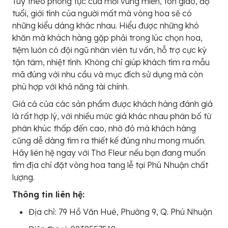
Tùy theo phong tục của mỗi vùng miền, tôn giáo, độ
tuổi, giới tính của người mất mà vòng hoa sẽ có
những kiểu dáng khác nhau. Hiểu được những khó
khăn mà khách hàng gặp phải trong lúc chọn hoa,
tiệm luôn có đội ngũ nhân viên tư vấn, hỗ trợ cực kỳ
tận tâm, nhiệt tình. Không chỉ giúp khách tìm ra mẫu
mã đúng với nhu cầu và mục đích sử dụng mà còn
phù hợp với khả năng tài chính.
Giá cả của các sản phẩm được khách hàng đánh giá
là rất hợp lý, với nhiều mức giá khác nhau phân bố từ
phân khúc thấp đến cao, nhờ đó mà khách hàng
cũng dễ dàng tìm ra thiết kế đúng như mong muốn.
Hãy liên hệ ngay với Thơ Fleur nếu bạn đang muốn
tìm địa chỉ đặt vòng hoa tang lễ tại Phú Nhuận chất
lượng.
Thông tin liên hệ:
Địa chỉ: 79 Hồ Văn Huê, Phường 9, Q. Phú Nhuận