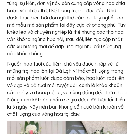
tùng, sự kiện, đơn vị này còn cung cấp vòng hoa chia
buồn với nhiều thiết kế trang trọng, độc đáo. Nhờ
được thực hiện bởi đội ngũ thợ cắm có tay nghề cao
mà mẫu mã sản phẩm tại đây cực kỳ phong phú. Tuy
khéo léo và chuyên nghiệp là thế nhưng các thợ hoa
vẫn không ngừng học hỏi, trau dồi, liên tục cập nhật
các xu hướng mới để đáp ứng mọi nhu cầu sử dụng
của khách hàng.
Nguồn hoa tươi của tiệm chủ yếu được nhập về từ
những trại hoa lớn tại Đà Lạt, vì thế chất lượng trong
mỗi sản phẩm luôn được đảm bảo, hoa luôn toát lên
vẻ đẹp và độ tươi mới tuyệt đối, cành lá khỏe khoắn,
cánh dày và bông nở to, vô cùng đồng đều. Tiệm hoa
Nắng cam kết sản phẩm sẽ giữ được độ tươi tối thiểu
là 3 ngày, vậy nên bạn không cần quá băn khoăn về
chất lượng của vòng hoa tại đây.