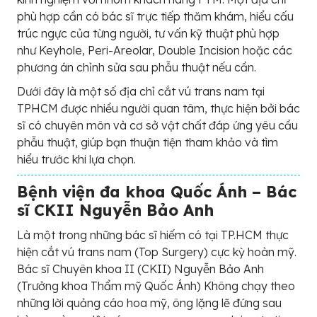
phù hợp cần có bác sĩ trực tiếp thăm khám, hiểu cấu
trúc ngực của từng người, tư vấn kỹ thuật phù hợp
như Keyhole, Peri-Areolar, Double Incision hoặc các
phương án chỉnh sửa sau phẫu thuật nếu cần.
Dưới đây là một số địa chỉ cắt vú trans nam tại
TPHCM được nhiều người quan tâm, thực hiện bởi bác
sĩ có chuyên môn và cơ sở vật chất đáp ứng yêu cầu
phẫu thuật, giúp bạn thuận tiện tham khảo và tìm
hiểu trước khi lựa chọn.
Bệnh viện đa khoa Quốc Ánh – Bác
sĩ CKII Nguyễn Bảo Anh
Là một trong những bác sĩ hiếm có tại TP.HCM thực
hiện cắt vú trans nam (Top Surgery) cực kỳ hoàn mỹ.
Bác sĩ Chuyên khoa II (CKII) Nguyễn Bảo Anh
(Trưởng khoa Thẩm mỹ Quốc Ánh) Không chạy theo
những lời quảng cáo hoa mỹ, ông lặng lẽ đứng sau