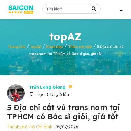
topAZ
/
/
/
/
Trang Chủ
topAZ
Khoẻ Đẹp
Thẩm mỹ viện
5 Địa chỉ cắt vú
trans nam tại TPHCM có Bác sĩ giỏi, giá tốt
Trần Long Giang
Lạc đường 6 lần
5 Địa chỉ cắt vú trans nam tại
TPHCM có Bác sĩ giỏi, giá tốt
Thành phố Hồ Chí Minh
05/07/2026