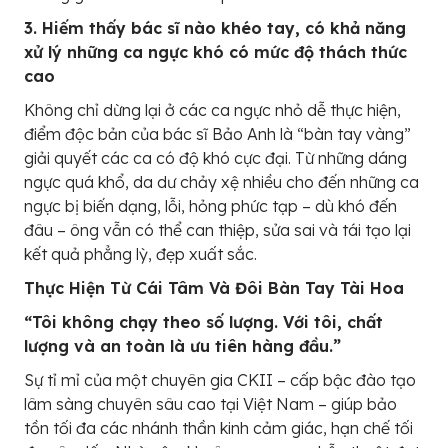
3. Hiếm thấy bác sĩ nào khéo tay, có khả năng
xử lý những ca ngực khó có mức độ thách thức
cao
Không chỉ dừng lại ở các ca ngực nhỏ dễ thực hiện,
điểm độc bản của bác sĩ Bảo Anh là “bàn tay vàng”
giải quyết các ca có độ khó cực đại. Từ những dáng
ngực quá khổ, da dư chảy xệ nhiều cho đến những ca
ngực bị biến dạng, lỗi, hỏng phức tạp – dù khó đến
đâu – ông vẫn có thể can thiệp, sửa sai và tái tạo lại
kết quả phẳng lỳ, đẹp xuất sắc.
Thực Hiện Từ Cái Tâm Và Đôi Bàn Tay Tài Hoa
“Tôi không chạy theo số lượng. Với tôi, chất
lượng và an toàn là ưu tiên hàng đầu.”
Sự tỉ mỉ của một chuyên gia CKII – cấp bậc đào tạo
lâm sàng chuyên sâu cao tại Việt Nam – giúp bảo
tồn tối đa các nhánh thần kinh cảm giác, hạn chế tối