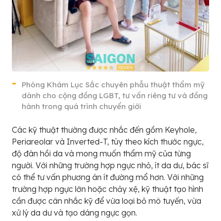
Phòng Khám Lục Sắc chuyên phẫu thuật thẩm mỹ
dành cho cộng đồng LGBT, tư vấn riêng tư và đồng
hành trong quá trình chuyển giới
Các kỹ thuật thường được nhắc đến gồm Keyhole,
Periareolar và Inverted-T, tùy theo kích thước ngực,
độ đàn hồi da và mong muốn thẩm mỹ của từng
người. Với những trường hợp ngực nhỏ, ít da dư, bác sĩ
có thể tư vấn phương án ít đường mổ hơn. Với những
trường hợp ngực lớn hoặc chảy xệ, kỹ thuật tạo hình
cần được cân nhắc kỹ để vừa loại bỏ mô tuyến, vừa
xử lý da dư và tạo dáng ngực gọn.