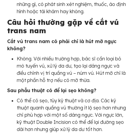
những gì, có phát sinh xét nghiệm, thuốc, áo định
hình hoặc tái khám hay không.
Câu hỏi thường gặp về cắt vú
trans nam
Cắt vú trans nam có phải chỉ là hút mỡ ngực
không?
Không. Với nhiều trường hợp, bác sĩ cần loại bỏ
mô tuyến vú, xử lý da dư, tạo lại dáng ngực và
điều chỉnh vị trí quầng vú – núm vú. Hút mỡ chỉ là
một phần hỗ trợ nếu có mỡ thừa.
Sau phẫu thuật có để lại sẹo không?
Có thể có sẹo, tùy kỹ thuật và cơ địa. Các kỹ
thuật quanh quầng vú thường ít lộ sẹo hơn nhưng
chỉ phù hợp với một số dáng ngực. Với ngực lớn,
kỹ thuật Double Incision có thể để lại đường sẹo
dài hơn nhưng giúp xử lý da dư tốt hơn.