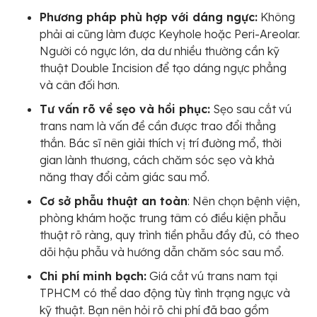
Phương pháp phù hợp với dáng ngực:
Không
phải ai cũng làm được Keyhole hoặc Peri-Areolar.
Người có ngực lớn, da dư nhiều thường cần kỹ
thuật Double Incision để tạo dáng ngực phẳng
và cân đối hơn.
Tư vấn rõ về sẹo và hồi phục:
Sẹo sau cắt vú
trans nam là vấn đề cần được trao đổi thẳng
thắn. Bác sĩ nên giải thích vị trí đường mổ, thời
gian lành thương, cách chăm sóc sẹo và khả
năng thay đổi cảm giác sau mổ.
Cơ sở phẫu thuật an toàn
: Nên chọn bệnh viện,
phòng khám hoặc trung tâm có điều kiện phẫu
thuật rõ ràng, quy trình tiền phẫu đầy đủ, có theo
dõi hậu phẫu và hướng dẫn chăm sóc sau mổ.
Chi phí minh bạch:
Giá cắt vú trans nam tại
TPHCM có thể dao động tùy tình trạng ngực và
kỹ thuật. Bạn nên hỏi rõ chi phí đã bao gồm