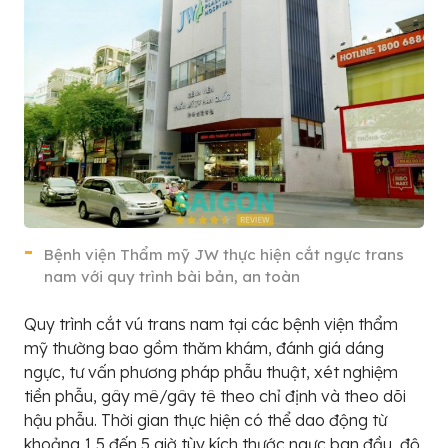
Bệnh viện Thẩm mỹ JW thực hiện cắt ngực trans
nam với quy trình bài bản, an toàn
Quy trình cắt vú trans nam tại các bệnh viện thẩm
mỹ thường bao gồm thăm khám, đánh giá dáng
ngực, tư vấn phương pháp phẫu thuật, xét nghiệm
tiền phẫu, gây mê/gây tê theo chỉ định và theo dõi
hậu phẫu. Thời gian thực hiện có thể dao động từ
khoảng 1,5 đến 5 giờ tùy kích thước ngực ban đầu, độ