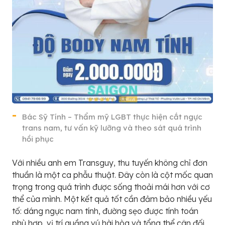
Bác Sỹ Tính – Thẩm mỹ LGBT thực hiện cắt ngực
trans nam, tư vấn kỹ lưỡng và theo sát quá trình
hồi phục
Với nhiều anh em Transguy, thu tuyến không chỉ đơn
thuần là một ca phẫu thuật. Đây còn là cột mốc quan
trọng trong quá trình được sống thoải mái hơn với cơ
thể của mình. Một kết quả tốt cần đảm bảo nhiều yếu
tố: dáng ngực nam tính, đường sẹo được tính toán
phù hợp, vị trí quầng vú hài hòa và tổng thể cân đối