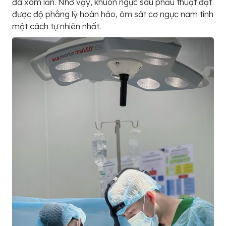
đa xâm lấn. Nhờ vậy, khuôn ngực sau phẫu thuật đạt
được độ phẳng lỳ hoàn hảo, ôm sát cơ ngực nam tính
một cách tự nhiên nhất.