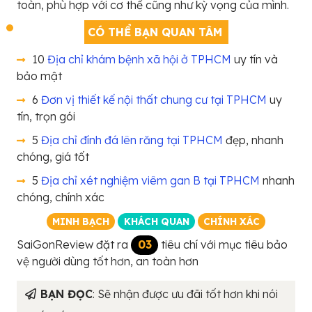
toàn, phù hợp với cơ thể cũng như kỳ vọng của mình.
CÓ THỂ BẠN QUAN TÂM
10
Địa chỉ khám bệnh xã hội ở TPHCM
uy tín và
bảo mật
6
Đơn vị thiết kế nội thất chung cư tại TPHCM
uy
tín, trọn gói
5
Địa chỉ đính đá lên răng tại TPHCM
đẹp, nhanh
chóng, giá tốt
5
Địa chỉ xét nghiệm viêm gan B tại TPHCM
nhanh
chóng, chính xác
MINH BẠCH
KHÁCH QUAN
CHÍNH XÁC
SaiGonReview đặt ra
03
tiêu chí với mục tiêu bảo
vệ người dùng tốt hơn, an toàn hơn
BẠN ĐỌC
: Sẽ nhận được ưu đãi tốt hơn khi nói