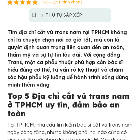
5/5 - (251 bình chọn)
THỨ TỰ SẮP XẾP
Tìm địa chỉ cắt vú trans nam tại TPHCM không
chỉ là chuyện chọn nơi có giá tốt, mà còn là
quyết định quan trọng liên quan đến an toàn,
thẩm mỹ và sự tự tin lâu dài. Với cộng đồng
Trans, một ca phẫu thuật phù hợp cần bác sĩ
hiểu đúng cơ thể, tư vấn rõ kỹ thuật và chăm
sóc hậu phẫu kỹ lưỡng để hành trình sống đúng
mình thêm vững.
Top 5 Địa chỉ cắt vú trans nam
ở TPHCM uy tín, đảm bảo an
toàn
Tại TPHCM, nhu cầu tìm kiếm bác sĩ cắt vú trans nam
ngày càng tăng, nhưng không phải nơi nào cũng có
kinh nghiệm với nhóm khách hàng FTM. Một địa chỉ