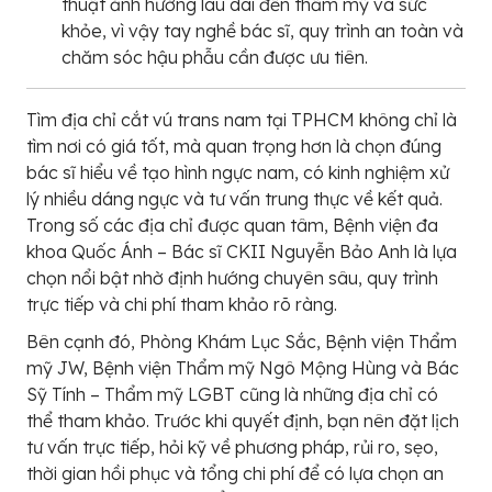
thuật ảnh hưởng lâu dài đến thẩm mỹ và sức
khỏe, vì vậy tay nghề bác sĩ, quy trình an toàn và
chăm sóc hậu phẫu cần được ưu tiên.
Tìm địa chỉ cắt vú trans nam tại TPHCM không chỉ là
tìm nơi có giá tốt, mà quan trọng hơn là chọn đúng
bác sĩ hiểu về tạo hình ngực nam, có kinh nghiệm xử
lý nhiều dáng ngực và tư vấn trung thực về kết quả.
Trong số các địa chỉ được quan tâm, Bệnh viện đa
khoa Quốc Ánh – Bác sĩ CKII Nguyễn Bảo Anh là lựa
chọn nổi bật nhờ định hướng chuyên sâu, quy trình
trực tiếp và chi phí tham khảo rõ ràng.
Bên cạnh đó, Phòng Khám Lục Sắc, Bệnh viện Thẩm
mỹ JW, Bệnh viện Thẩm mỹ Ngô Mộng Hùng và Bác
Sỹ Tính – Thẩm mỹ LGBT cũng là những địa chỉ có
thể tham khảo. Trước khi quyết định, bạn nên đặt lịch
tư vấn trực tiếp, hỏi kỹ về phương pháp, rủi ro, sẹo,
thời gian hồi phục và tổng chi phí để có lựa chọn an