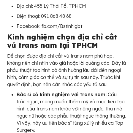
Địa chỉ: 455 Lý Thái Tổ, TPHCM
Điện thoại: 091 868 48 68
Facebook: fb.com/Bstinhlgbt
Kinh nghiệm chọn địa chỉ cắt
vú trans nam tại TPHCM
Để chọn được địa chỉ cắt vú trans nam phù hợp,
không nên chỉ nhìn vào giá hoặc lời quảng cáo. Đây là
phẫu thuật tạo hình có ảnh hưởng lâu dài đến ngoại
hình, cảm giác cơ thể và sự tự tin sau này. Trước khi
quyết định, bạn nên cân nhắc các yếu tố sau:
Bác sĩ có kinh nghiệm với trans nam:
Cấu
trúc ngực, mong muốn thẩm mỹ và mục tiêu tạo
hình của trans nam khác với nâng ngực, thu nhỏ
ngực nữ hoặc các phẫu thuật ngực thông thường.
Vì vậy, hãy ưu tiên bác sĩ từng xử lý nhiều ca Top
Surgery.