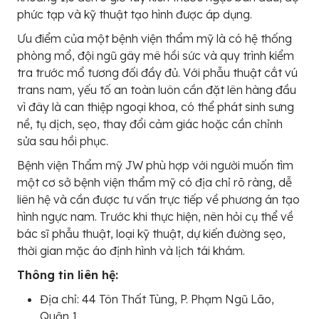
phức tạp và kỹ thuật tạo hình được áp dụng.
Ưu điểm của một bệnh viện thẩm mỹ là có hệ thống
phòng mổ, đội ngũ gây mê hồi sức và quy trình kiểm
tra trước mổ tương đối đầy đủ. Với phẫu thuật cắt vú
trans nam, yếu tố an toàn luôn cần đặt lên hàng đầu
vì đây là can thiệp ngoại khoa, có thể phát sinh sưng
nề, tụ dịch, sẹo, thay đổi cảm giác hoặc cần chỉnh
sửa sau hồi phục.
Bệnh viện Thẩm mỹ JW phù hợp với người muốn tìm
một cơ sở bệnh viện thẩm mỹ có địa chỉ rõ ràng, dễ
liên hệ và cần được tư vấn trực tiếp về phương án tạo
hình ngực nam. Trước khi thực hiện, nên hỏi cụ thể về
bác sĩ phẫu thuật, loại kỹ thuật, dự kiến đường sẹo,
thời gian mặc áo định hình và lịch tái khám.
Thông tin liên hệ:
Địa chỉ: 44 Tôn Thất Tùng, P. Phạm Ngũ Lão,
Quận 1