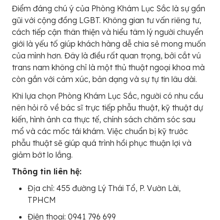
Điểm đáng chú ý của Phòng Khám Lục Sắc là sự gần
gũi với cộng đồng LGBT. Không gian tư vấn riêng tư,
cách tiếp cận thân thiện và hiểu tâm lý người chuyển
giới là yếu tố giúp khách hàng dễ chia sẻ mong muốn
của mình hơn. Đây là điều rất quan trọng, bởi cắt vú
trans nam không chỉ là một thủ thuật ngoại khoa mà
còn gắn với cảm xúc, bản dạng và sự tự tin lâu dài.
Khi lựa chọn Phòng Khám Lục Sắc, người có nhu cầu
nên hỏi rõ về bác sĩ trực tiếp phẫu thuật, kỹ thuật dự
kiến, hình ảnh ca thực tế, chính sách chăm sóc sau
mổ và các mốc tái khám. Việc chuẩn bị kỹ trước
phẫu thuật sẽ giúp quá trình hồi phục thuận lợi và
giảm bớt lo lắng.
Thông tin liên hệ:
Địa chỉ: 455 đường Lý Thái Tổ, P. Vườn Lài,
TPHCM
Điện thoại: 0941 796 699