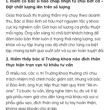
1. Hiếm có bác sĩ nào chấp nhận từ chối bớt ca –
Đặt chất lượng lên trên số lượng
Giữa thời buổi thị trường thẩm mỹ chạy theo doanh
thu, Bác sĩ Bảo Anh sở hữu một nguyên tắc y khoa
cực kỳ nghiêm cẩn: Giới hạn số lượng ca phẫu thuật
mỗi ngày. Ông sẵn sàng từ chối bớt khách hàng để
đảm bảo bản thân luôn ở trạng thái năng lượng, sức
khỏe và sự tập trung cao độ nhất cho từng ca biệt
lập, mang lại kết quả xuất sắt và sự an toàn tuyệt đối.
2. Hiếm thấy bác sĩ Trưởng khoa nào đích thân
thực hiện trọn vẹn từ khâu tư vấn
Ở nhiều nơi, các vị trí Trưởng khoa thường chỉ chịu
trách nhiệm mổ chính hoặc giám sát, nhưng với bác
sĩ Bảo Anh, ông trực tiếp thực hiện quy trình “All-in-
one”. Từ bước tư vấn, lắng nghe tâm tư, đo vẽ tỉ lệ
giải phẫu nam giới cho đến từng mũi khâu nội soi vi
phẫu giấu sẹo, đích thân ông sẽ tự tay hoàn thiện,
không giao khoán cho ê-kíp.