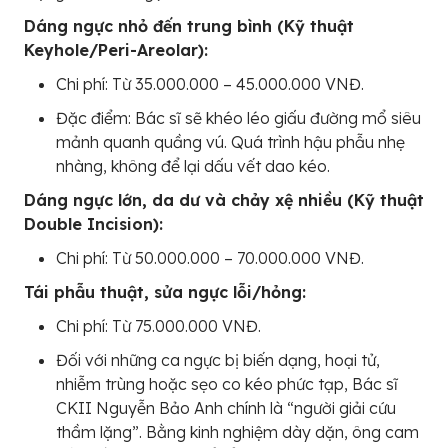
Dáng ngực nhỏ đến trung bình (Kỹ thuật
Keyhole/Peri-Areolar):
Chi phí: Từ 35.000.000 – 45.000.000 VNĐ.
Đặc điểm: Bác sĩ sẽ khéo léo giấu đường mổ siêu
mảnh quanh quầng vú. Quá trình hậu phẫu nhẹ
nhàng, không để lại dấu vết dao kéo.
Dáng ngực lớn, da dư và chảy xệ nhiều (Kỹ thuật
Double Incision):
Chi phí: Từ 50.000.000 – 70.000.000 VNĐ.
Tái phẫu thuật, sửa ngực lỗi/hỏng:
Chi phí: Từ 75.000.000 VNĐ.
Đối với những ca ngực bị biến dạng, hoại tử,
nhiễm trùng hoặc sẹo co kéo phức tạp, Bác sĩ
CKII Nguyễn Bảo Anh chính là “người giải cứu
thầm lặng”. Bằng kinh nghiệm dày dặn, ông cam