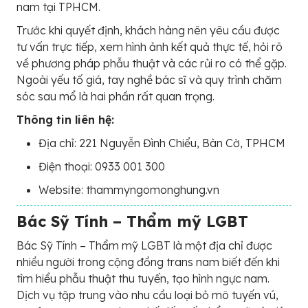
nam tại TPHCM.
Trước khi quyết định, khách hàng nên yêu cầu được
tư vấn trực tiếp, xem hình ảnh kết quả thực tế, hỏi rõ
về phương pháp phẫu thuật và các rủi ro có thể gặp.
Ngoài yếu tố giá, tay nghề bác sĩ và quy trình chăm
sóc sau mổ là hai phần rất quan trọng.
Thông tin liên hệ:
Địa chỉ: 221 Nguyễn Đình Chiểu, Bàn Cờ, TPHCM
Điện thoại: 0933 001 300
Website: thammyngomonghung.vn
Bác Sỹ Tính – Thẩm mỹ LGBT
Bác Sỹ Tính – Thẩm mỹ LGBT là một địa chỉ được
nhiều người trong cộng đồng trans nam biết đến khi
tìm hiểu phẫu thuật thu tuyến, tạo hình ngực nam.
Dịch vụ tập trung vào nhu cầu loại bỏ mô tuyến vú,