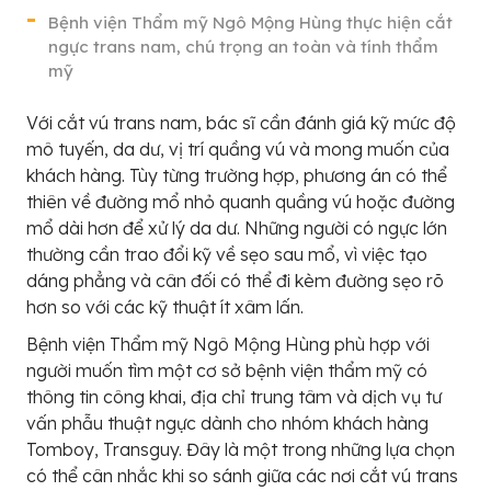
Bệnh viện Thẩm mỹ Ngô Mộng Hùng thực hiện cắt
ngực trans nam, chú trọng an toàn và tính thẩm
mỹ
Với cắt vú trans nam, bác sĩ cần đánh giá kỹ mức độ
mô tuyến, da dư, vị trí quầng vú và mong muốn của
khách hàng. Tùy từng trường hợp, phương án có thể
thiên về đường mổ nhỏ quanh quầng vú hoặc đường
mổ dài hơn để xử lý da dư. Những người có ngực lớn
thường cần trao đổi kỹ về sẹo sau mổ, vì việc tạo
dáng phẳng và cân đối có thể đi kèm đường sẹo rõ
hơn so với các kỹ thuật ít xâm lấn.
Bệnh viện Thẩm mỹ Ngô Mộng Hùng phù hợp với
người muốn tìm một cơ sở bệnh viện thẩm mỹ có
thông tin công khai, địa chỉ trung tâm và dịch vụ tư
vấn phẫu thuật ngực dành cho nhóm khách hàng
Tomboy, Transguy. Đây là một trong những lựa chọn
có thể cân nhắc khi so sánh giữa các nơi cắt vú trans