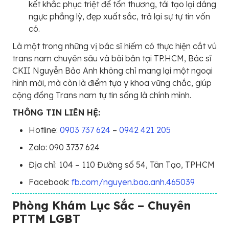
kết khắc phục triệt để tổn thương, tái tạo lại dáng
ngực phẳng lỳ, đẹp xuất sắc, trả lại sự tự tin vốn
có.
Là một trong những vị bác sĩ hiếm có thực hiện cắt vú
trans nam chuyên sâu và bài bản tại TP.HCM, Bác sĩ
CKII Nguyễn Bảo Anh không chỉ mang lại một ngoại
hình mới, mà còn là điểm tựa y khoa vững chắc, giúp
cộng đồng Trans nam tự tin sống là chính mình.
THÔNG TIN LIÊN HỆ:
Hotline:
0903 737 624
–
0942 421 205
Zalo: 090 3737 624
Địa chỉ: 104 – 110 Đường số 54, Tân Tạo, TPHCM
Facebook:
fb.com/nguyen.bao.anh.465039
Phòng Khám Lục Sắc – Chuyên
PTTM LGBT