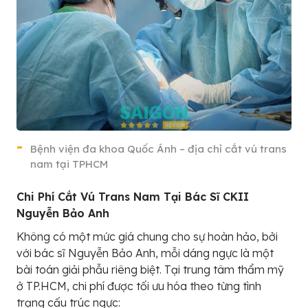
Bệnh viện đa khoa Quốc Ánh – địa chỉ cắt vú trans
nam tại TPHCM
Chi Phí Cắt Vú Trans Nam Tại Bác Sĩ CKII
Nguyễn Bảo Anh
Không có một mức giá chung cho sự hoàn hảo, bởi
với bác sĩ Nguyễn Bảo Anh, mỗi dáng ngực là một
bài toán giải phẫu riêng biệt. Tại trung tâm thẩm mỹ
ở TP.HCM, chi phí được tối ưu hóa theo từng tình
trạng cấu trúc ngực: