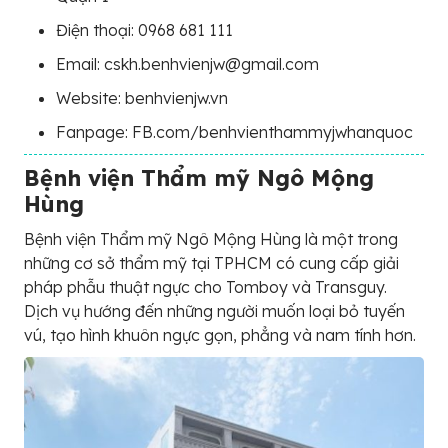
Điện thoại: 0968 681 111
Email: cskh.benhvienjw@gmail.com
Website: benhvienjw.vn
Fanpage: FB.com/benhvienthammyjwhanquoc
Bệnh viện Thẩm mỹ Ngô Mộng
Hùng
Bệnh viện Thẩm mỹ Ngô Mộng Hùng là một trong
những cơ sở thẩm mỹ tại TPHCM có cung cấp giải
pháp phẫu thuật ngực cho Tomboy và Transguy.
Dịch vụ hướng đến những người muốn loại bỏ tuyến
vú, tạo hình khuôn ngực gọn, phẳng và nam tính hơn.