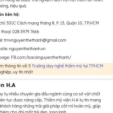
óng, hiệu quả.
n liên hệ:
chỉ: 531C Cách mạng tháng 8, P. 13, Quận 10, TP.HCM
 thoại: 028 3979 7666
il: tmvnguyenthethanh@gmail.com
ite: nguyenthethanh.vn
page: FB.com/bacsinguyenthethanh/
 thông tin về: 5
Trường dạy nghề thẩm mỹ tại TPHCM
ghiệp, uy tín nhất
n H.A
uy tụ nhiều chuyên gia đầu ngành cùng cơ sở vật chất
 liên tục được nâng cấp, Thẩm mỹ viện H.A tự tin mang
khách hàng những trải giải pháp cắt mí hoàn mỹ, giúp
thêm cho đôi mắt trẻ đẹp, long lanh.