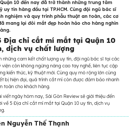
 Quận 10 đến nay đã trở thành những trung tâm
 uy tín hàng đầu tại TP.HCM. Cùng đội ngũ bác sĩ
nh nghiệm và quy trình phẫu thuật an toàn, các cơ
đã mang lại đôi mắt đẹp hoàn hảo cho hàng nghìn
àng.
 Địa chỉ cắt mí mắt tại Quận 10
n, dịch vụ chất lượng
 những cam kết chất lượng uy tín, đội ngũ bác sĩ tại các
viện còn không ngừng nâng cao tay nghề, liên tục cập
ng kiến thức, kỹ thuật mới. Cùng quy mô rộng lớn cùng
iết bị hiện đại, quá trình cắt mí còn được đảm bảo nhanh
n toàn cho khách hàng.
i viết ngày hôm nay, Sài Gòn Review sẽ giới thiệu đến
i về 5 Địa chỉ cắt mí mắt tại Quận 10 uy tín, dịch vụ
ng.
ện Nguyễn Thế Thạnh