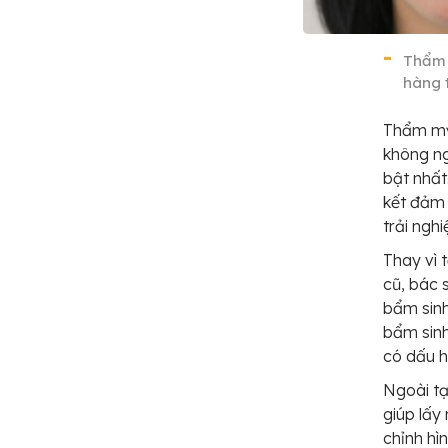
Thẩm 
hàng 
Thẩm mỹ
không ng
bật nhất
kết đảm
trải ngh
Thay vì 
cũ, bác 
bẩm sinh
bẩm sinh
có dấu h
Ngoài tạ
giúp lấy
chỉnh hì