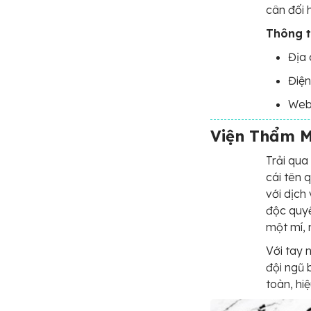
cân đối 
Thông ti
Địa 
Điện
Web
Viện Thẩm 
Trải qua
cái tên 
với dịch
độc quyề
một mí, 
Với tay 
đội ngũ 
toàn, hi