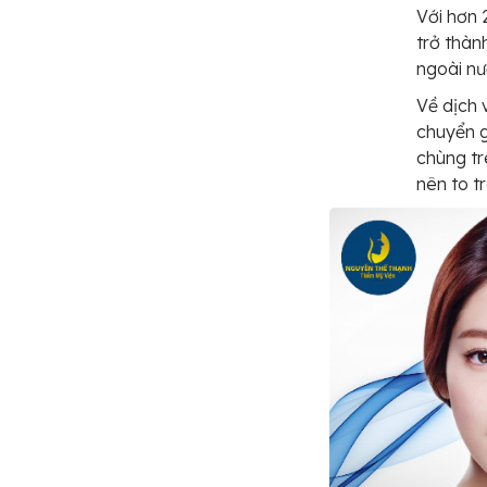
Với hơn
trở thàn
ngoài nư
Về dịch 
chuyển g
chùng tr
nên to tr