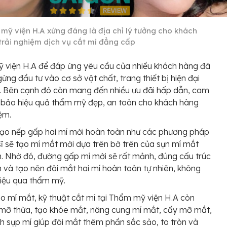
mỹ viện H.A xứng đáng là địa chỉ lý tưởng cho khách
trải nghiệm dịch vụ cắt mí đẳng cấp
 viện H.A để đáp ứng yêu cầu của nhiều khách hàng đã
ừng đầu tư vào cơ sở vật chất, trang thiết bị hiện đại
. Bên cạnh đó còn mang đến nhiều ưu đãi hấp dẫn, cam
 bảo hiệu quả thẩm mỹ đẹp, an toàn cho khách hàng
iệm.
tạo nếp gấp hai mí mới hoàn toàn như các phương pháp
sĩ sẽ tạo mí mắt mới dựa trên bờ trên của sụn mí mắt
. Nhờ đó, đường gấp mí mới sẽ rất mảnh, đúng cấu trúc
 và tạo nên đôi mắt hai mí hoàn toàn tự nhiên, không
iệu qua thẩm mỹ.
o mí mắt, kỹ thuật cắt mí tại Thẩm mỹ viện H.A còn
 mỡ thừa, tạo khóe mắt, nâng cung mí mắt, cấy mỡ mắt,
nh sụp mí giúp đôi mắt thêm phần sắc sảo, to tròn và