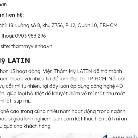
hơn.
n liên hệ:
chỉ: 18 đường số 8, khu Z756, P. 12, Quận 10, TP.HCM
 thoại: 0903 983 296
site: thammyvienha.vn
Mỹ LATIN
 hơn 15 hoạt động, Viện Thẩm Mỹ LATIN đã trở thành
quen thuộc với nhiều tín đồ làm đẹp tại TP. HCM. Nổi bật
 vụ cắt mí tự nhiên, tại đây luôn áp dụng công nghệ 4D
n, giúp loại bỏ triệt để khuyết điểm về mí mắt như mắt
mí lót, sụp mí,…
nghề cao trong cùng nhiều năm hoạt động trong ngành,
bác sĩ giàu kinh nghiệm luôn cam kết thực hiện cắt mí an
ệu quả cho khách hàng.