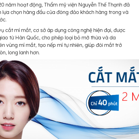
 20 năm hoạt động, Thẩm mỹ viện Nguyễn Thế Thạnh đã
h lựa chọn hàng đầu của đông đảo khách hàng trong và
ớc.
vụ cắt mí mắt, cơ sở áp dụng công nghệ hiện đại, được
iao từ Hàn Quốc, cho phép loại bỏ mỡ thừa và da
ên vùng mí mắt, tạo nếp mí tự nhiên, giúp đôi mắt trở
òn, long lanh hơn.