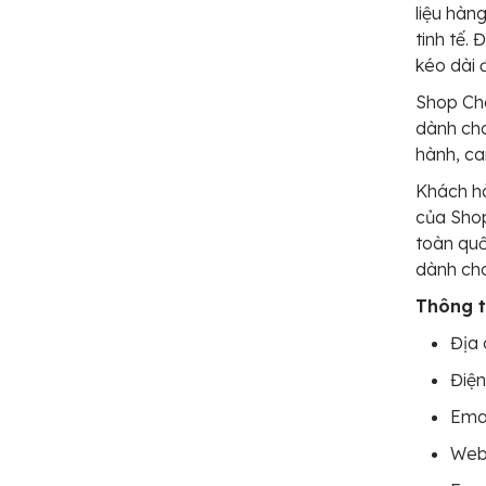
liệu hà
tinh tế.
kéo dài đ
Shop Ch
dành ch
hành, ca
Khách h
của Sho
toàn quố
dành cho
Thông ti
Địa 
Điện
Ema
Web