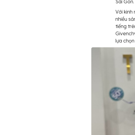
Sài Gòn.
Với kinh
nhiều sả
tiếng trê
Givenchy
lựa chọn 