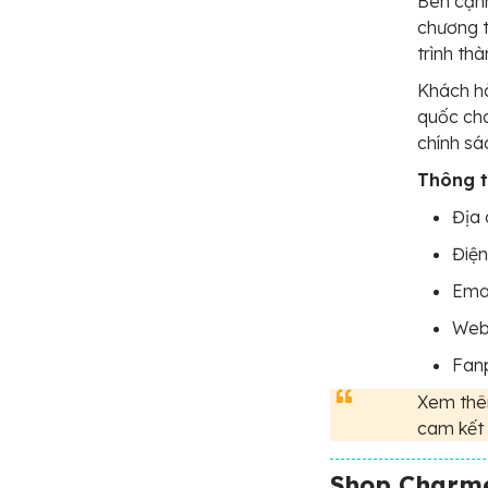
Bên cạnh
chương t
trình th
Khách hà
quốc ch
chính sá
Thông ti
Địa 
Điện
Ema
Webs
Fan
Xem thêm
cam kết 
Shop Charm