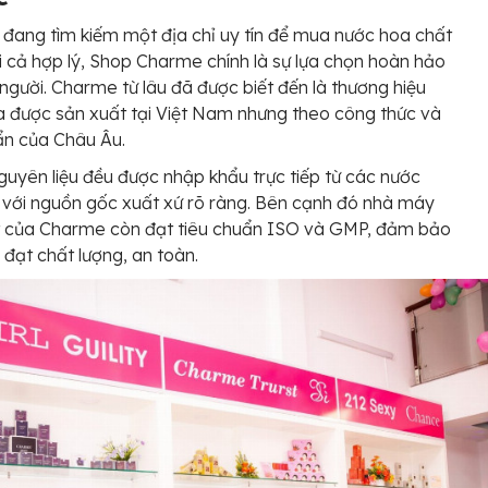
đang tìm kiếm một địa chỉ uy tín để mua nước hoa chất
i cả hợp lý, Shop Charme chính là sự lựa chọn hoàn hảo
người. Charme từ lâu đã được biết đến là thương hiệu
 được sản xuất tại Việt Nam nhưng theo công thức và
ẩn của Châu Âu.
guyên liệu đều được nhập khẩu trực tiếp từ các nước
với nguồn gốc xuất xứ rõ ràng. Bên cạnh đó nhà máy
t của Charme còn đạt tiêu chuẩn ISO và GMP, đảm bảo
h đạt chất lượng, an toàn.