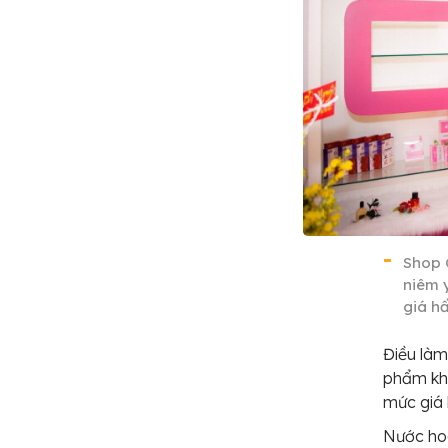
Shop 
niêm 
giá h
Điều làm
phẩm khô
mức giá 
Nước hoa