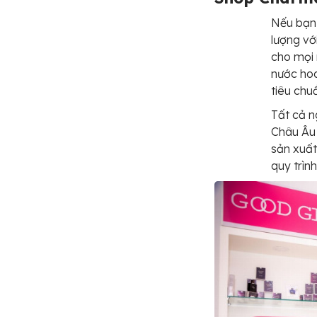
Nếu bạn 
lượng vớ
cho mọi 
nước hoa
tiêu chu
Tất cả n
Châu Âu 
sản xuấ
quy trìn