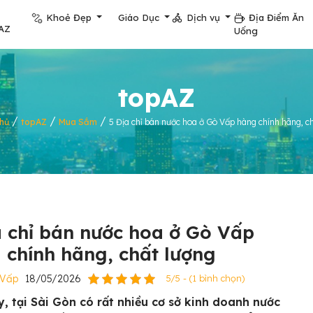
Khoẻ Đẹp
Giáo Dục
Dịch vụ
Địa Điểm Ăn
AZ
Uống
topAZ
/
/
/
hủ
topAZ
Mua Sắm
5 Địa chỉ bán nước hoa ở Gò Vấp hàng chính hãng, c
a chỉ bán nước hoa ở Gò Vấp
 chính hãng, chất lượng
 Vấp
18/05/2026
5/5 - (1 bình chọn)
y, tại Sài Gòn có rất nhiều cơ sở kinh doanh nước