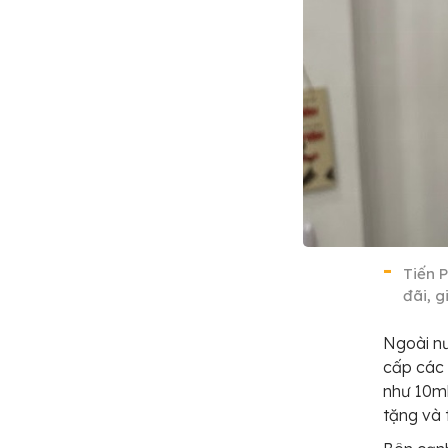
Tiến 
đãi, 
Ngoài nư
cấp các 
như 10ml
tặng và 