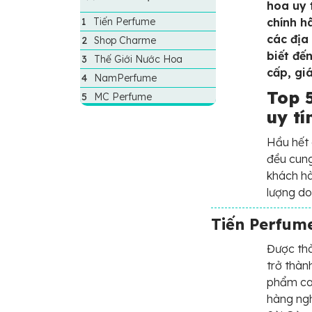
hoa uy 
Tiến Perfume
chính h
các địa
Shop Charme
biết đế
Thế Giới Nước Hoa
cấp, giá
NamPerfume
Top 
MC Perfume
uy tí
Hầu hết 
đều cung
khách hà
lượng do
Tiến Perfum
Được th
trở thàn
phẩm cao
hàng ngh