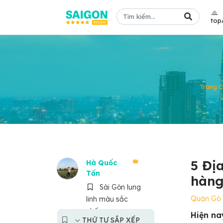
top
Trang C
5 Đị
Hà Quốc
Tấn
hàng
Sài Gòn lung
Quận Gò
linh màu sắc
phố
Hiện na
THỨ TỰ SẮP XẾP