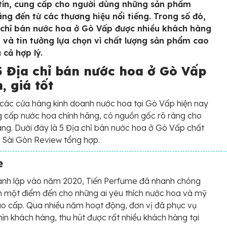
tín, cung cấp cho người dùng những sản phẩm
ãng đến từ các thương hiệu nổi tiếng. Trong số đó,
 chỉ bán nước hoa ở Gò Vấp được nhiều khách hàng
n và tin tưởng lựa chọn vì chất lượng sản phẩm cao
 cả hợp lý.
5 Địa chỉ bán nước hoa ở Gò Vấp
n, giá tốt
các cửa hàng kinh doanh nước hoa tại Gò Vấp hiện nay
 cấp nước hoa chính hãng, có nguồn gốc rõ ràng cho
ng. Dưới đây là 5 Địa chỉ bán nước hoa ở Gò Vấp chất
 Sài Gòn Review tổng hợp.
e
ành lập vào năm 2020, Tiến Perfume đã nhanh chóng
h một điểm đến cho những ai yêu thích nước hoa và mỹ
 cấp. Qua nhiều năm hoạt động, đơn vị đã phục vụ
ìn khách hàng, thu hút được rất nhiều khách hàng tại