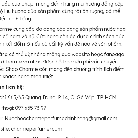
ng dầu của pháp, mang đến những mùi hương đẳng cấp,
 Độ lưu hương của sản phẩm cũng rất ấn tượng, có thể
ến 7 – 8 tiếng.
arme cung cấp đa dạng các dòng sản phẩm nước hoa
o cả nam và nữ. Cửa hàng còn áp dụng chính sách bảo
m kết đổi mới nếu có bất kỳ vấn đề nào về sản phẩm.
àng có thể đặt hàng thông qua website hoặc fanpage
p Charme và nhận được hỗ trợ miễn phí vấn chuyển
c. Shop Charme còn mang đến chương trình tích điểm
 khách hàng thân thiết.
n liên hệ:
chỉ: 965/65 Quang Trung, P. 14, Q. Gò Vấp, TP. HCM
 thoại: 097 655 73 97
il: Nuochoacharmeperfumechinhhang@gmail.com
site: charmeperfumer.com