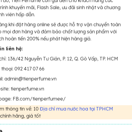
 đó, Tiến Perfume còn gửi đến cho khách hàng các
rình khuyến mãi, Flash Sale, ưu đãi sinh nhật và chương
ành viên hấp dẫn.
ng khi đặt hàng online sẽ được hỗ trợ vận chuyển toàn
o mọi đơn hàng và đảm bảo chất lượng sản phẩm với
ch hoàn tiền 200% nếu phát hiện hàng giả.
n liên hệ:
chỉ: 136/42 Nguyễn Tư Giản, P. 12, Q. Gò Vấp, TP. HCM
 thoại: 092 417 07 66
il: admin@tienperfume.vn
ite: tienperfume.vn
page: FB.com/tienperfumee/
 thông tin về: 10
Địa chỉ mua nước hoa tại TPHCM
chính hãng, giá tốt
e