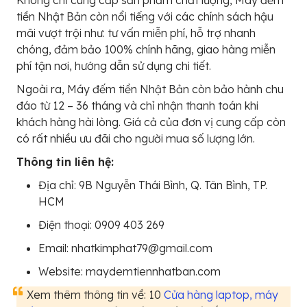
Không chỉ cung cấp sản phẩm chất lượng, Máy đếm
tiền Nhật Bản còn nổi tiếng với các chính sách hậu
mãi vượt trội như: tư vấn miễn phí, hỗ trợ nhanh
chóng, đảm bảo 100% chính hãng, giao hàng miễn
phí tận nơi, hướng dẫn sử dụng chi tiết.
Ngoài ra, Máy đếm tiền Nhật Bản còn bảo hành chu
đáo từ 12 – 36 tháng và chỉ nhận thanh toán khi
khách hàng hài lòng. Giá cả của đơn vị cung cấp còn
có rất nhiều ưu đãi cho người mua số lượng lớn.
Thông tin liên hệ:
Địa chỉ: 9B Nguyễn Thái Bình, Q. Tân Bình, TP.
HCM
Điện thoại: 0909 403 269
Email: nhatkimphat79@gmail.com
Website: maydemtiennhatban.com
Xem thêm thông tin về: 10
Cửa hàng laptop, máy