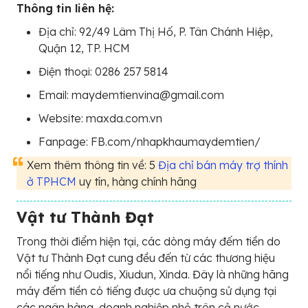
Thông tin liên hệ:
Địa chỉ: 92/49 Lâm Thị Hố, P. Tân Chánh Hiệp,
Quận 12, TP. HCM
Điện thoại: 0286 257 5814
Email: maydemtienvina@gmail.com
Website: maxda.com.vn
Fanpage: FB.com/nhapkhaumaydemtien/
Xem thêm thông tin về: 5
Địa chỉ bán máy trợ thính
ở TPHCM
uy tín, hàng chính hãng
Vật tư Thành Đạt
Trong thời điểm hiện tại, các dòng máy đếm tiền do
Vật tư Thành Đạt cung đều đến từ các thương hiệu
nổi tiếng như Oudis, Xiudun, Xinda. Đây là những hãng
máy đếm tiền có tiếng được ưa chuộng sử dụng tại
các ngân hàng, doanh nghiệp nhỏ trên cả nước.