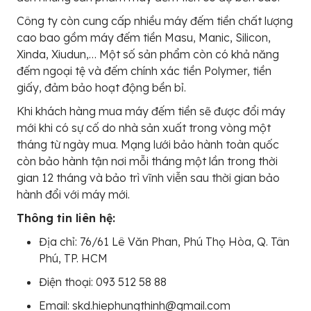
Công ty còn cung cấp nhiều máy đếm tiền chất lượng
cao bao gồm máy đếm tiền Masu, Manic, Silicon,
Xinda, Xiudun,… Một số sản phẩm còn có khả năng
đếm ngoại tệ và đếm chính xác tiền Polymer, tiền
giấy, đảm bảo hoạt động bền bỉ.
Khi khách hàng mua máy đếm tiền sẽ được đổi máy
mới khi có sự cố do nhà sản xuất trong vòng một
tháng từ ngày mua. Mạng lưới bảo hành toàn quốc
còn bảo hành tận nơi mỗi tháng một lần trong thời
gian 12 tháng và bảo trì vĩnh viễn sau thời gian bảo
hành đổi với máy mới.
Thông tin liên hệ:
Địa chỉ: 76/61 Lê Văn Phan, Phú Thọ Hòa, Q. Tân
Phú, TP. HCM
Điện thoại: 093 512 58 88
Email: skd.hiephungthinh@gmail.com