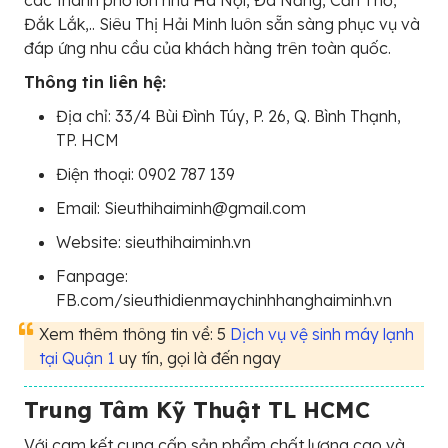
Đắk Lắk,.. Siêu Thị Hải Minh luôn sẵn sàng phục vụ và
đáp ứng nhu cầu của khách hàng trên toàn quốc.
Thông tin liên hệ:
Địa chỉ: 33/4 Bùi Đình Túy, P. 26, Q. Bình Thạnh,
TP. HCM
Điện thoại: 0902 787 139
Email: Sieuthihaiminh@gmail.com
Website: sieuthihaiminh.vn
Fanpage:
FB.com/sieuthidienmaychinhhanghaiminh.vn
Xem thêm thông tin về: 5
Dịch vụ vệ sinh máy lạnh
tại Quận 1
uy tín, gọi là đến ngay
Trung Tâm Kỹ Thuật TL HCMC
Với cam kết cung cấp sản phẩm chất lượng cao và