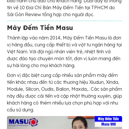
bảo hành chu đáo cho khách hàng. Dưới đây là thông
tin về 10 Địa Chỉ Bán Máy Đếm Tiền tại TPHCM do
Sài Gòn Review tổng hợp cho người đọc.
Máy Đếm Tiền Masu
Thành lập vào năm 2014, Máy Đếm Tiền Masu là đơn
vị hàng đầu, cung cấp thiết bị và vật tư ngân hàng tại
Việt Nam. Với đội ngũ nhân viên trẻ, nhiệt tình và
được đào tạo chuyên môn tốt, đơn vị luôn mang đến
sự hài lòng cho mọi khách hàng.
Đơn vị đặc biệt cung cấp nhiều sản phẩm máy đếm
tiền khác nhau đến từ các thương hiệu Xiudun, Xinda,
Module, Silicon, Oudis, Balion, Maxda,.. Các sản phẩm
này đều được cải tiến và cập nhật thường xuyên, giúp
khách hàng có thêm nhiều lựa chọn phù hợp với nhu
cầu sử dụng.