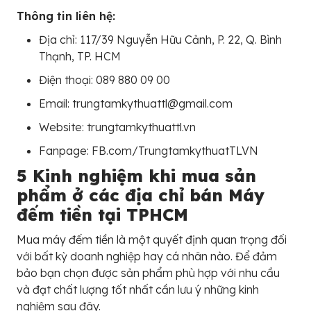
Thông tin liên hệ:
Địa chỉ: 117/39 Nguyễn Hữu Cảnh, P. 22, Q. Bình
Thạnh, TP. HCM
Điện thoại: 089 880 09 00
Email: trungtamkythuattl@gmail.com
Website: trungtamkythuattl.vn
Fanpage: FB.com/TrungtamkythuatTLVN
5 Kinh nghiệm khi mua sản
phẩm ở các địa chỉ bán Máy
đếm tiền tại TPHCM
Mua máy đếm tiền là một quyết định quan trọng đối
với bất kỳ doanh nghiệp hay cá nhân nào. Để đảm
bảo bạn chọn được sản phẩm phù hợp với nhu cầu
và đạt chất lượng tốt nhất cần lưu ý những kinh
nghiệm sau đây.