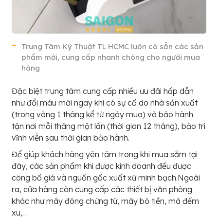
Trung Tâm Kỹ Thuật TL HCMC luôn có sẵn các sản
phẩm mới, cung cấp nhanh chóng cho người mua
hàng
Đặc biệt trung tâm cung cấp nhiều ưu đãi hấp dẫn
như đổi máu mới ngay khi có sự cố do nhà sản xuất
(trong vòng 1 tháng kể từ ngày mua) và bảo hành
tận nơi mỗi tháng một lần (thời gian 12 tháng), bảo trì
vĩnh viễn sau thời gian bảo hành.
Để giúp khách hàng yên tâm trong khi mua sắm tại
đây, các sản phẩm khi được kinh doanh đều được
công bố giá và nguồn gốc xuất xứ minh bạch.Ngoài
ra, cửa hàng còn cung cấp các thiết bị văn phòng
khác như máy đóng chứng từ, máy bó tiền, má đếm
xu,…