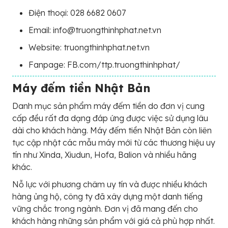
Điện thoại: 028 6682 0607
Email: info@truongthinhphat.net.vn
Website: truongthinhphat.net.vn
Fanpage: FB.com/ttp.truongthinhphat/
Máy đếm tiền Nhật Bản
Danh mục sản phẩm máy đếm tiền do đơn vị cung
cấp đều rất đa dạng đáp ứng được việc sử dụng lâu
dài cho khách hàng. Máy đếm tiền Nhật Bản còn liên
tục cập nhật các mẫu máy mới từ các thương hiệu uy
tín như Xinda, Xiudun, Hofa, Balion và nhiều hãng
khác.
Nỗ lực với phương châm uy tín và được nhiều khách
hàng ủng hộ, công ty đã xây dựng một danh tiếng
vững chắc trong ngành. Đơn vị đã mang đến cho
khách hàng những sản phẩm với giá cả phù hợp nhất.