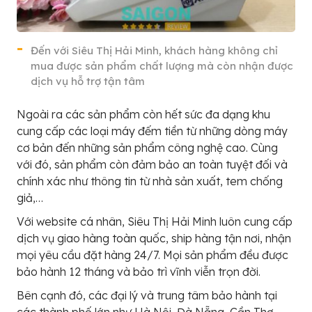
Đến với Siêu Thị Hải Minh, khách hàng không chỉ
mua được sản phẩm chất lượng mà còn nhận được
dịch vụ hỗ trợ tận tâm
Ngoài ra các sản phẩm còn hết sức đa dạng khu
cung cấp các loại máy đếm tiền từ những dòng máy
cơ bản đến những sản phẩm công nghệ cao. Cùng
với đó, sản phẩm còn đảm bảo an toàn tuyệt đối và
chính xác như thông tin từ nhà sản xuất, tem chống
giả,…
Với website cá nhân, Siêu Thị Hải Minh luôn cung cấp
dịch vụ giao hàng toàn quốc, ship hàng tận nơi, nhận
mọi yêu cầu đặt hàng 24/7. Mọi sản phẩm đều được
bảo hành 12 tháng và bảo trì vĩnh viễn trọn đời.
Bên cạnh đó, các đại lý và trung tâm bảo hành tại
các thành phố lớn như Hà Nội, Đà Nẵng, Cần Thơ,