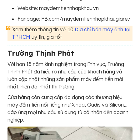
Website: maydemtiennhapkhau.vn
Fanpage: FB.com/maydemtiennhapkhaugiare/
Xem thêm thông tin về: 10
Địa chỉ bán máy ảnh tại
TPHCM
uy tín, giá tốt
Trường Thịnh Phát
Với hơn 15 năm kinh nghiệm trong lĩnh vực, Trường
Thịnh Phát đã hiểu rõ nhu cầu của khách hàng và
luôn cập nhật những sản phẩm máy đếm tiền mới
nhất, hiện đại nhất thị trường.
Cửa hàng còn cung cấp đa dạng các thương hiệu
máy đếm tiền nổi tiếng như Xinda, Oudis và Silicon,…
đáp ứng mọi nhu cầu sử dụng từ cá nhân đến doanh
nghiệp.