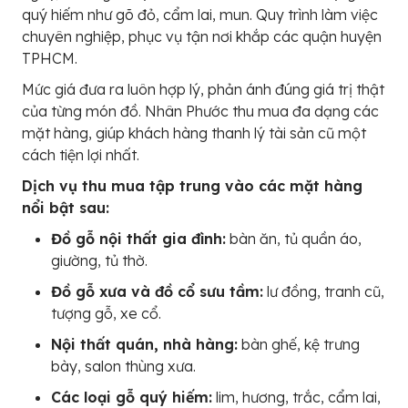
quý hiếm như gõ đỏ, cẩm lai, mun. Quy trình làm việc
chuyên nghiệp, phục vụ tận nơi khắp các quận huyện
TPHCM.
Mức giá đưa ra luôn hợp lý, phản ánh đúng giá trị thật
của từng món đồ. Nhân Phước thu mua đa dạng các
mặt hàng, giúp khách hàng thanh lý tài sản cũ một
cách tiện lợi nhất.
Dịch vụ thu mua tập trung vào các mặt hàng
nổi bật sau:
Đồ gỗ nội thất gia đình:
bàn ăn, tủ quần áo,
giường, tủ thờ.
Đồ gỗ xưa và đồ cổ sưu tầm:
lư đồng, tranh cũ,
tượng gỗ, xe cổ.
Nội thất quán, nhà hàng:
bàn ghế, kệ trưng
bày, salon thùng xưa.
Các loại gỗ quý hiếm:
lim, hương, trắc, cẩm lai,