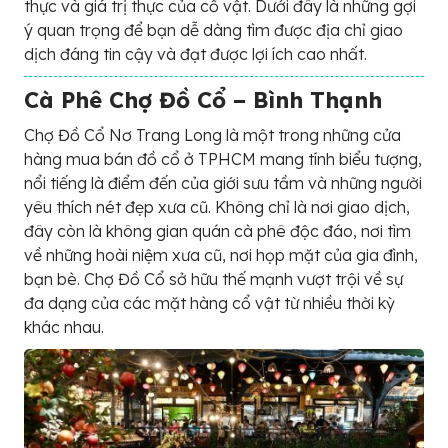
thực và giá trị thực của cổ vật. Dưới đây là những gợi
ý quan trọng để bạn dễ dàng tìm được địa chỉ giao
dịch đáng tin cậy và đạt được lợi ích cao nhất.
Cà Phê Chợ Đồ Cổ – Bình Thạnh
Chợ Đồ Cổ Nơ Trang Long là một trong những cửa
hàng mua bán đồ cổ ở TPHCM mang tính biểu tượng,
nổi tiếng là điểm đến của giới sưu tầm và những người
yêu thích nét đẹp xưa cũ. Không chỉ là nơi giao dịch,
đây còn là không gian quán cà phê độc đáo, nơi tìm
về những hoài niệm xưa cũ, nơi họp mặt của gia đình,
bạn bè. Chợ Đồ Cổ sở hữu thế mạnh vượt trội về sự
đa dạng của các mặt hàng cổ vật từ nhiều thời kỳ
khác nhau.