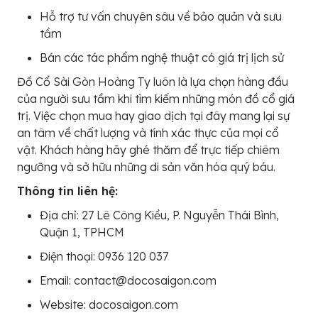
Hỗ trợ tư vấn chuyên sâu về bảo quản và sưu
tầm
Bán các tác phẩm nghệ thuật có giá trị lịch sử
Đồ Cổ Sài Gòn Hoàng Ty luôn là lựa chọn hàng đầu
của người sưu tầm khi tìm kiếm những món đồ cổ giá
trị. Việc chọn mua hay giao dịch tại đây mang lại sự
an tâm về chất lượng và tính xác thực của mọi cổ
vật. Khách hàng hãy ghé thăm để trực tiếp chiêm
ngưỡng và sở hữu những di sản văn hóa quý báu.
Thông tin liên hệ:
Địa chỉ: 27 Lê Công Kiều, P. Nguyễn Thái Bình,
Quận 1, TPHCM
Điện thoại: 0936 120 037
Email: contact@docosaigon.com
Website: docosaigon.com