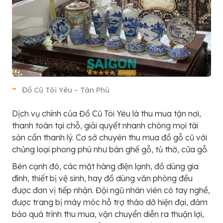
Đồ Cũ Tôi Yêu – Tân Phú
Dịch vụ chính của Đồ Cũ Tôi Yêu là thu mua tận nơi,
thanh toán tại chỗ, giải quyết nhanh chóng mọi tài
sản cần thanh lý. Cơ sở chuyên thu mua đồ gỗ cũ với
chủng loại phong phú như bàn ghế gỗ, tủ thờ, cửa gỗ.
Bên cạnh đó, các mặt hàng điện lạnh, đồ dùng gia
đình, thiết bị vệ sinh, hay đồ dùng văn phòng đều
được đơn vị tiếp nhận. Đội ngũ nhân viên có tay nghề,
được trang bị máy móc hỗ trợ tháo dỡ hiện đại, đảm
bảo quá trình thu mua, vận chuyển diễn ra thuận lợi,