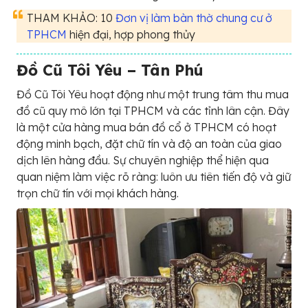
THAM KHẢO: 10
Đơn vị làm bàn thờ chung cư ở
TPHCM
hiện đại, hợp phong thủy
Đồ Cũ Tôi Yêu – Tân Phú
Đồ Cũ Tôi Yêu hoạt động như một trung tâm thu mua
đồ cũ quy mô lớn tại TPHCM và các tỉnh lân cận. Đây
là một cửa hàng mua bán đồ cổ ở TPHCM có hoạt
động minh bạch, đặt chữ tín và độ an toàn của giao
dịch lên hàng đầu. Sự chuyên nghiệp thể hiện qua
quan niệm làm việc rõ ràng: luôn ưu tiên tiến độ và giữ
trọn chữ tín với mọi khách hàng.