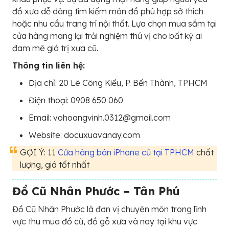
đồ xưa dễ dàng tìm kiếm món đồ phù hợp sở thích
hoặc nhu cầu trang trí nội thất. Lựa chọn mua sắm tại
cửa hàng mang lại trải nghiệm thú vị cho bất kỳ ai
đam mê giá trị xưa cũ.
Thông tin liên hệ:
Địa chỉ: 20 Lê Công Kiều, P. Bến Thành, TPHCM
Điện thoại: 0908 650 060
Email: vohoangvinh.0312@gmail.com
Website: docuxuavanay.com
GỢI Ý: 11
Cửa hàng bán iPhone cũ tại TPHCM
chất
lượng, giá tốt nhất
Đồ Cũ Nhân Phước – Tân Phú
Đồ Cũ Nhân Phước là đơn vị chuyên môn trong lĩnh
vực thu mua đồ cũ, đồ gỗ xưa và nay tại khu vực