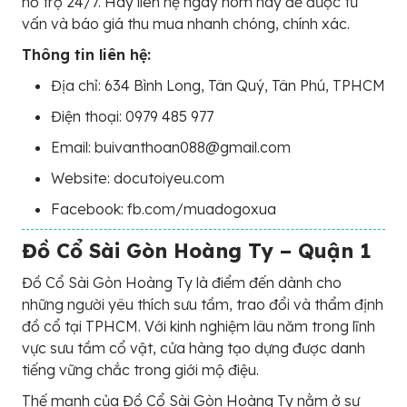
hỗ trợ 24/7. Hãy liên hệ ngay hôm nay để được tư
vấn và báo giá thu mua nhanh chóng, chính xác.
Thông tin liên hệ:
Địa chỉ: 634 Bình Long, Tân Quý, Tân Phú, TPHCM
Điện thoại: 0979 485 977
Email: buivanthoan088@gmail.com
Website: docutoiyeu.com
Facebook: fb.com/muadogoxua
Đồ Cổ Sài Gòn Hoàng Ty – Quận 1
Đồ Cổ Sài Gòn Hoàng Ty là điểm đến dành cho
những người yêu thích sưu tầm, trao đổi và thẩm định
đồ cổ tại TPHCM. Với kinh nghiệm lâu năm trong lĩnh
vực sưu tầm cổ vật, cửa hàng tạo dựng được danh
tiếng vững chắc trong giới mộ điệu.
Thế mạnh của Đồ Cổ Sài Gòn Hoàng Ty nằm ở sự