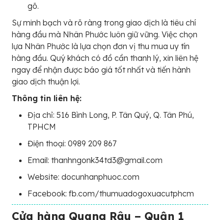
gõ.
Sự minh bạch và rõ ràng trong giao dịch là tiêu chí
hàng đầu mà Nhân Phước luôn giữ vững. Việc chọn
lựa Nhân Phước là lựa chọn đơn vị thu mua uy tín
hàng đầu. Quý khách có đồ cần thanh lý, xin liên hệ
ngay để nhận được báo giá tốt nhất và tiến hành
giao dịch thuận lợi.
Thông tin liên hệ:
Địa chỉ: 516 Bình Long, P. Tân Quý, Q. Tân Phú,
TPHCM
Điện thoại: 0989 209 867
Email: thanhngonk34td3@gmail.com
Website: docunhanphuoc.com
Facebook: fb.com/thumuadogoxuacutphcm
Cửa hàng Quang Râu – Quận 1