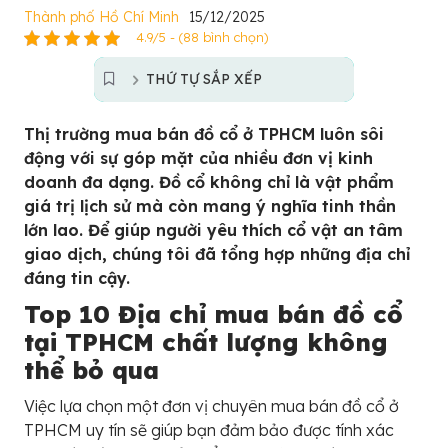
Thành phố Hồ Chí Minh
15/12/2025
4.9/5 - (88 bình chọn)
THỨ TỰ SẮP XẾP
Thị trường mua bán đồ cổ ở TPHCM luôn sôi
động với sự góp mặt của nhiều đơn vị kinh
doanh đa dạng. Đồ cổ không chỉ là vật phẩm
giá trị lịch sử mà còn mang ý nghĩa tinh thần
lớn lao. Để giúp người yêu thích cổ vật an tâm
giao dịch, chúng tôi đã tổng hợp những địa chỉ
đáng tin cậy.
Top 10 Địa chỉ mua bán đồ cổ
tại TPHCM chất lượng không
thể bỏ qua
Việc lựa chọn một đơn vị chuyên mua bán đồ cổ ở
TPHCM uy tín sẽ giúp bạn đảm bảo được tính xác