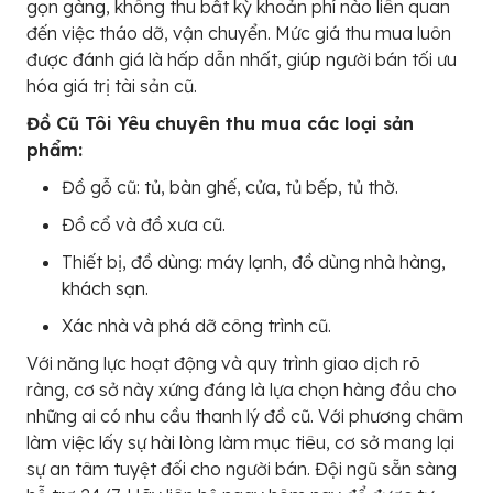
gọn gàng, không thu bất kỳ khoản phí nào liên quan
đến việc tháo dỡ, vận chuyển. Mức giá thu mua luôn
được đánh giá là hấp dẫn nhất, giúp người bán tối ưu
hóa giá trị tài sản cũ.
Đồ Cũ Tôi Yêu chuyên thu mua các loại sản
phẩm:
Đồ gỗ cũ: tủ, bàn ghế, cửa, tủ bếp, tủ thờ.
Đồ cổ và đồ xưa cũ.
Thiết bị, đồ dùng: máy lạnh, đồ dùng nhà hàng,
khách sạn.
Xác nhà và phá dỡ công trình cũ.
Với năng lực hoạt động và quy trình giao dịch rõ
ràng, cơ sở này xứng đáng là lựa chọn hàng đầu cho
những ai có nhu cầu thanh lý đồ cũ. Với phương châm
làm việc lấy sự hài lòng làm mục tiêu, cơ sở mang lại
sự an tâm tuyệt đối cho người bán. Đội ngũ sẵn sàng