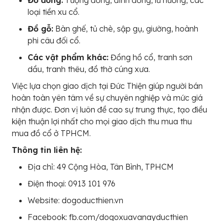
Đồ đồng:
Tượng đồng, đỉnh đồng, lư hương, các
loại tiền xu cổ.
Đồ gỗ:
Bàn ghế, tủ chè, sập gụ, giường, hoành
phi câu đối cổ.
Các vật phẩm khác:
Đồng hồ cổ, tranh sơn
dầu, tranh thêu, đồ thờ cúng xưa.
Việc lựa chọn giao dịch tại Đức Thiện giúp người bán
hoàn toàn yên tâm về sự chuyên nghiệp và mức giá
nhận được. Đơn vị luôn đề cao sự trung thực, tạo điều
kiện thuận lợi nhất cho mọi giao dịch thu mua thu
mua đồ cổ ở TPHCM.
Thông tin liên hệ:
Địa chỉ: 49 Cộng Hòa, Tân Bình, TPHCM
Điện thoại: 0913 101 976
Website: dogoducthien.vn
Facebook: fb.com/dogoxuavanayducthien