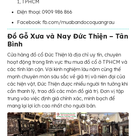
1, TPHCM
Điện thoại: 0909 986 866
Facebook: fb.com/muabandocoquangrau
Đồ Gỗ Xưa và Nay Đức Thiện – Tân
Bình
Cửa hàng đồ cổ Đức Thiện là địa chỉ uy tín, chuyên
hoạt động trong lĩnh vực thu mua đồ cổ ở TPHCM và
các tỉnh lân cận. Với kinh nghiệm lâu năm cùng thế
mạnh chuyên môn sâu sắc về giá trị và niên đại của
các hiện vật, Đức Thiện được nhiều người tin tưởng khi
cần thanh lý, trao đổi các món đồ giá trị. Đơn vị tập
trung vào việc định giá chính xác, minh bạch để
mang lại lợi ích cao nhất cho người bán.